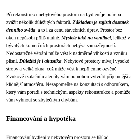
Při rekonstrukci nebytového prostoru na bydlení je potřeba
zvážit několik důležitých faktorů.
Základem je zajistit dostatek
denního světla
, a to i za cenu stavebních úprav. Prostor bez
oken nepůsobí příliš útulně.
Myslete také na ventilaci
, jelikož v
bývalých komerčních prostorách nebývá samozřejmostí.
Nedostatečné větrání může vést k nadměrné vlhkosti a vzniku
plísní.
Důležitá je i akustika
. Nebytové prostory mívají vysoké
stropy a velká okna, což může vést k nepříjemné ozvěně.
Zvukově izolační materiály vám pomohou vytvořit příjemnější a
klidnější atmosféru. Nezapomeňte na konzultaci s odborníkem,
který vám poradí s technickými aspekty rekonstrukce a pomůže
vám vyhnout se zbytečným chybám.
Financování a hypotéka
Financování bydlení v nebytovém prostoru se liší od