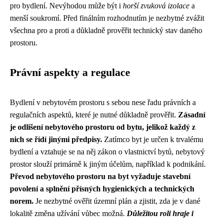
pro bydlení. Nevýhodou může být i
horší zvuková izolace
a
menší soukromí. Před finálním rozhodnutím je nezbytné zvážit
všechna pro a proti a důkladně prověřit technický stav daného
prostoru.
Právní aspekty a regulace
Bydlení v nebytovém prostoru s sebou nese řadu právních a
regulačních aspektů, které je nutné důkladně prověřit.
Zásadní
je odlišení nebytového prostoru od bytu, jelikož každý z
nich se řídí jinými předpisy.
Zatímco byt je určen k trvalému
bydlení a vztahuje se na něj zákon o vlastnictví bytů, nebytový
prostor slouží primárně k jiným účelům, například k podnikání.
Převod nebytového prostoru na byt vyžaduje stavební
povolení a splnění přísných hygienických a technických
norem.
Je nezbytné ověřit územní plán a zjistit, zda je v dané
lokalitě změna užívání vůbec možná.
Důležitou roli hraje i