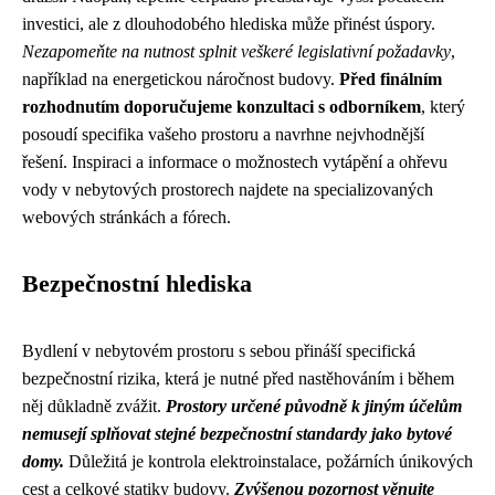
investici, ale z dlouhodobého hlediska může přinést úspory.
Nezapomeňte na nutnost splnit veškeré legislativní požadavky
,
například na energetickou náročnost budovy.
Před finálním
rozhodnutím doporučujeme konzultaci s odborníkem
, který
posoudí specifika vašeho prostoru a navrhne nejvhodnější
řešení. Inspiraci a informace o možnostech vytápění a ohřevu
vody v nebytových prostorech najdete na specializovaných
webových stránkách a fórech.
Bezpečnostní hlediska
Bydlení v nebytovém prostoru s sebou přináší specifická
bezpečnostní rizika, která je nutné před nastěhováním i během
něj důkladně zvážit.
Prostory určené původně k jiným účelům
nemusejí splňovat stejné bezpečnostní standardy jako bytové
domy.
Důležitá je kontrola elektroinstalace, požárních únikových
cest a celkové statiky budovy.
Zvýšenou pozornost věnujte