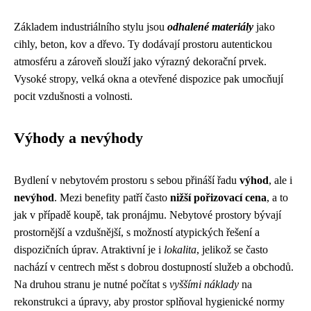
Základem industriálního stylu jsou
odhalené materiály
jako
cihly, beton, kov a dřevo. Ty dodávají prostoru autentickou
atmosféru a zároveň slouží jako výrazný dekorační prvek.
Vysoké stropy, velká okna a otevřené dispozice pak umocňují
pocit vzdušnosti a volnosti.
Výhody a nevýhody
Bydlení v nebytovém prostoru s sebou přináší řadu
výhod
, ale i
nevýhod
. Mezi benefity patří často
nižší pořizovací cena
, a to
jak v případě koupě, tak pronájmu. Nebytové prostory bývají
prostornější a vzdušnější, s možností atypických řešení a
dispozičních úprav. Atraktivní je i
lokalita
, jelikož se často
nachází v centrech měst s dobrou dostupností služeb a obchodů.
Na druhou stranu je nutné počítat s
vyššími náklady
na
rekonstrukci a úpravy, aby prostor splňoval hygienické normy