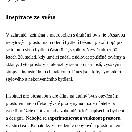
Inspirace ze světa
V zahraničí, zejména v metropolích s drahými byty, je přestavba
nebytových prostor na moderní bydlení běžnou praxí.
Loft
, jak
se tomuto stylu bydlení často říká, vznikl v New Yorku v 50.
letech 20. století, kdy umělci začali osidlovat opuštěné továrny a
sklady. Tyto prostory je okouzlily svou prostorností, vysokými
stropy a industriálním charakterem. Dnes jsou lofty symbolem
stylového a nekonvenčního bydlení.
Inspiraci pro přestavbu staré dílny na útulný byt s otevřeným
prostorem, nebo třeba bývalé prodejny na moderní ateliér s
galerií, můžete najít v mnoha zahraničních časopisech o bydlení
a designu.
Nebojte se experimentovat a vtisknout prostoru
vlastní tvář.
Pamatujte, že bydlení v nebytovém prostoru není