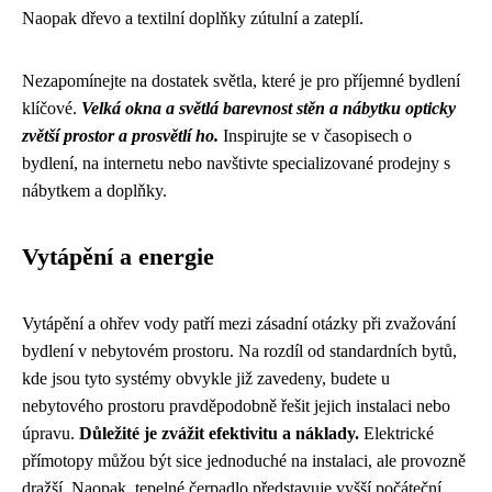
Naopak dřevo a textilní doplňky zútulní a zateplí.
Nezapomínejte na dostatek světla, které je pro příjemné bydlení
klíčové.
Velká okna a světlá barevnost stěn a nábytku opticky
zvětší prostor a prosvětlí ho.
Inspirujte se v časopisech o
bydlení, na internetu nebo navštivte specializované prodejny s
nábytkem a doplňky.
Vytápění a energie
Vytápění a ohřev vody patří mezi zásadní otázky při zvažování
bydlení v nebytovém prostoru. Na rozdíl od standardních bytů,
kde jsou tyto systémy obvykle již zavedeny, budete u
nebytového prostoru pravděpodobně řešit jejich instalaci nebo
úpravu.
Důležité je zvážit efektivitu a náklady.
Elektrické
přímotopy můžou být sice jednoduché na instalaci, ale provozně
dražší. Naopak, tepelné čerpadlo představuje vyšší počáteční