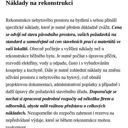
Náklady na rekonstrukci
Rekonstrukce nebytového prostoru na bydlení s sebou přináší
specifické náklady, které je nutné předem důkladně zvážit.
Cena
se odvíjí od stavu původního prostoru, vašich požadavků na
standard a samozřejmě od cen stavebních prací a materiálů ve
vaší lokalitě.
Obecně počítejte s vyššími náklady než u
rekonstrukce běžného bytu. Je nutné počítat s úpravou příček,
rozvodů elektřiny, vody a odpadu, často i s vybudováním
koupelny a kuchyně. Dále je nutné zohlednit náklady na změnu
užívání prostoru z nebytového na bytový, což obnáší
projektovou dokumentaci, administrativní poplatky a případně i
další úpravy dle požadavků stavebního úřadu.
Doporučuje se
nechat si zpracovat podrobné rozpočty od několika firem a
odborníků, abyste měli reálnou představu o celkových
nákladech.
Nezapomeňte do rozpočtu zahrnout i rezervu na
nepředvídané výdaje, které se během rekonstrukce mohou
vyskytnout.