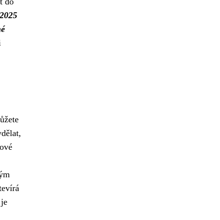
t do
 2025
né
i
můžete
ydělat,
nové
vým
tevírá
je