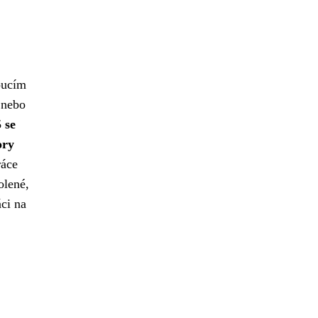
oucím
 nebo
 se
ory
ráce
olené,
áci na