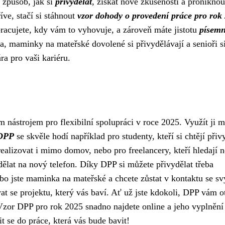
 způsob, jak si
přivydělat
, získat nové zkušenosti a proniknou
íve, stačí si stáhnout
vzor dohody o provedení práce pro rok
racujete, kdy vám to vyhovuje, a zároveň máte jistotu
písem
ia, maminky na mateřské dovolené si přivydělávají a senioři s
ra pro vaši kariéru.
 nástrojem pro flexibilní spolupráci v roce 2025. Využít ji 
DPP
se skvěle hodí například pro studenty, kteří si chtějí přiv
ealizovat i mimo domov, nebo pro freelancery, kteří hledají 
vydělat na nový telefon. Díky DPP si můžete přivydělat třeba
o jste maminka na mateřské a chcete zůstat v kontaktu se s
se projektu, který vás baví. Ať už jste kdokoli, DPP vám o
zor DPP pro rok 2025 snadno najdete online a jeho vyplnění 
t se do práce, která vás bude bavit!