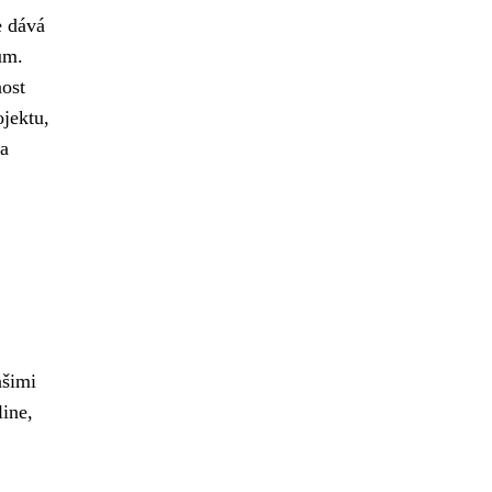
e dává
um.
ost
ojektu,
 a
ašimi
ine,