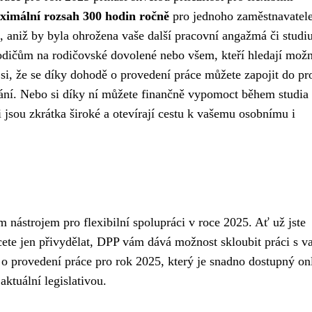
imální rozsah 300 hodin ročně
pro jednoho zaměstnavatel
ů, aniž by byla ohrožena vaše další pracovní angažmá či studi
odičům na rodičovské dovolené nebo všem, kteří hledají možn
 si, že se díky dohodě o provedení práce můžete zapojit do pr
tnání. Nebo si díky ní můžete finančně vypomoct během studia
 jsou zkrátka široké a otevírají cestu k vašemu osobnímu i
nástrojem pro flexibilní spolupráci v roce 2025. Ať už jste
ete jen přivydělat, DPP vám dává možnost skloubit práci s v
o provedení práce pro rok 2025, který je snadno dostupný onl
aktuální legislativou.