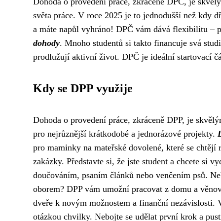
Dohoda o provedení práce, zkráceně DPČ, je skvělý
světa práce. V roce 2025 je to jednodušší než kdy dř
a máte napůl vyhráno! DPČ vám dává flexibilitu – p
dohody
. Mnoho studentů si takto financuje svá stud
prodlužují aktivní život. DPČ je ideální startovací čá
Kdy se DPP využije
Dohoda o provedení práce, zkráceně DPP, je skvělým
pro nejrůznější krátkodobé a jednorázové projekty.
pro maminky na mateřské dovolené, které se chtějí r
zakázky. Představte si, že jste student a chcete si 
doučováním, psaním článků nebo venčením psů. Neb
oborem? DPP vám umožní pracovat z domu a věnovat 
dveře k novým možnostem a finanční nezávislosti. V
otázkou chvilky. Nebojte se udělat první krok a pusti