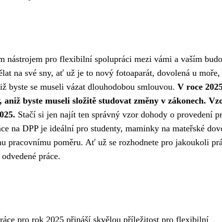
m nástrojem pro flexibilní spolupráci mezi vámi a vaším bud
ělat na své sny, ať už je to nový fotoaparát, dovolená u moře,
niž byste se museli vázat dlouhodobou smlouvou.
V roce 2025
 aniž byste museli složitě studovat změny v zákonech. Vz
025.
Stačí si jen najít ten správný vzor dohody o provedení p
ráce na DPP je ideální pro studenty, maminky na mateřské dov
vnímu pracovnímu poměru. Ať už se rozhodnete pro jakoukoli pr
 odvedené práce.
e pro rok 2025 přináší skvělou příležitost pro flexibilní