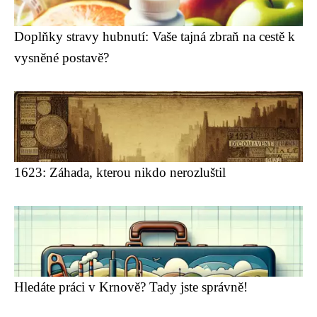
Doplňky stravy hubnutí: Vaše tajná zbraň na cestě k
vysněné postavě?
1623: Záhada, kterou nikdo nerozluštil
Hledáte práci v Krnově? Tady jste správně!