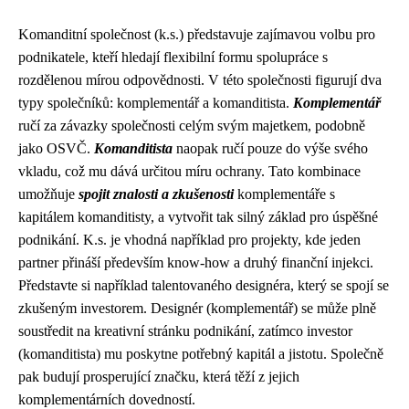
Komanditní společnost (k.s.) představuje zajímavou volbu pro
podnikatele, kteří hledají flexibilní formu spolupráce s
rozdělenou mírou odpovědnosti. V této společnosti figurují dva
typy společníků: komplementář a komanditista.
Komplementář
ručí za závazky společnosti celým svým majetkem, podobně
jako OSVČ.
Komanditista
naopak ručí pouze do výše svého
vkladu, což mu dává určitou míru ochrany. Tato kombinace
umožňuje
spojit znalosti a zkušenosti
komplementáře s
kapitálem komanditisty, a vytvořit tak silný základ pro úspěšné
podnikání. K.s. je vhodná například pro projekty, kde jeden
partner přináší především know-how a druhý finanční injekci.
Představte si například talentovaného designéra, který se spojí se
zkušeným investorem. Designér (komplementář) se může plně
soustředit na kreativní stránku podnikání, zatímco investor
(komanditista) mu poskytne potřebný kapitál a jistotu. Společně
pak budují prosperující značku, která těží z jejich
komplementárních dovedností.