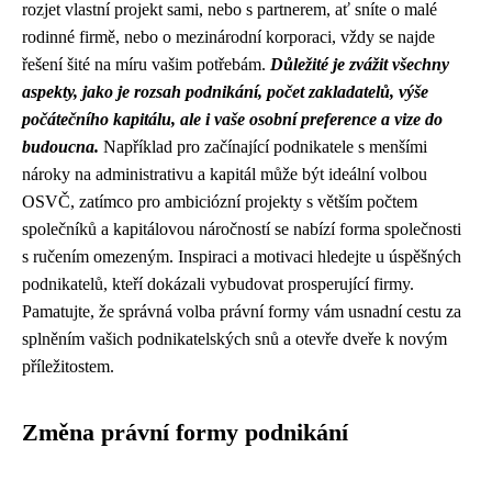
rozjet vlastní projekt sami, nebo s partnerem, ať sníte o malé
rodinné firmě, nebo o mezinárodní korporaci, vždy se najde
řešení šité na míru vašim potřebám.
Důležité je zvážit všechny
aspekty, jako je rozsah podnikání, počet zakladatelů, výše
počátečního kapitálu, ale i vaše osobní preference a vize do
budoucna.
Například pro začínající podnikatele s menšími
nároky na administrativu a kapitál může být ideální volbou
OSVČ, zatímco pro ambiciózní projekty s větším počtem
společníků a kapitálovou náročností se nabízí forma společnosti
s ručením omezeným. Inspiraci a motivaci hledejte u úspěšných
podnikatelů, kteří dokázali vybudovat prosperující firmy.
Pamatujte, že správná volba právní formy vám usnadní cestu za
splněním vašich podnikatelských snů a otevře dveře k novým
příležitostem.
Změna právní formy podnikání