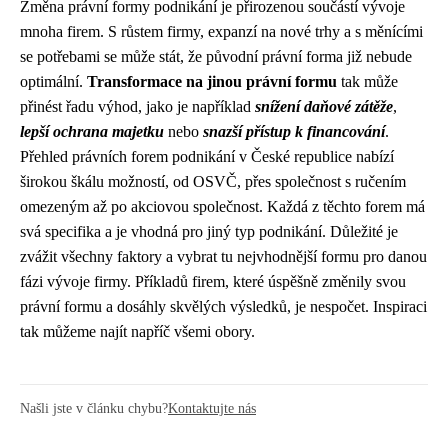
Změna právní formy podnikání je přirozenou součástí vývoje
mnoha firem. S růstem firmy, expanzí na nové trhy a s měnícími
se potřebami se může stát, že původní právní forma již nebude
optimální.
Transformace na jinou právní formu
tak může
přinést řadu výhod, jako je například
snížení daňové zátěže
,
lepší ochrana majetku
nebo
snazší přístup k financování
.
Přehled právních forem podnikání v České republice nabízí
širokou škálu možností, od OSVČ, přes společnost s ručením
omezeným až po akciovou společnost. Každá z těchto forem má
svá specifika a je vhodná pro jiný typ podnikání. Důležité je
zvážit všechny faktory a vybrat tu nejvhodnější formu pro danou
fázi vývoje firmy. Příkladů firem, které úspěšně změnily svou
právní formu a dosáhly skvělých výsledků, je nespočet. Inspiraci
tak můžeme najít napříč všemi obory.
Našli jste v článku chybu?
Kontaktujte nás