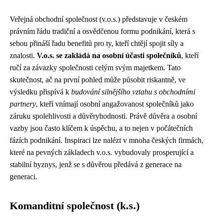
Veřejná obchodní společnost (v.o.s.) představuje v českém
právním řádu tradiční a osvědčenou formu podnikání, která s
sebou přináší řadu benefitů pro ty, kteří chtějí spojit síly a
znalosti.
V.o.s. se zakládá na osobní účasti společníků
, kteří
ručí za závazky společnosti celým svým majetkem. Tato
skutečnost, ač na první pohled může působit riskantně, ve
výsledku přispívá k
budování silnějšího vztahu s obchodními
partnery
, kteří vnímají osobní angažovanost společníků jako
záruku spolehlivosti a důvěryhodnosti. Právě důvěra a osobní
vazby jsou často klíčem k úspěchu, a to nejen v počátečních
fázích podnikání. Inspiraci lze nalézt v mnoha českých firmách,
které na pevných základech v.o.s. vybudovaly prosperující a
stabilní byznys, jenž se s důvěrou předává z generace na
generaci.
Komanditní společnost (k.s.)