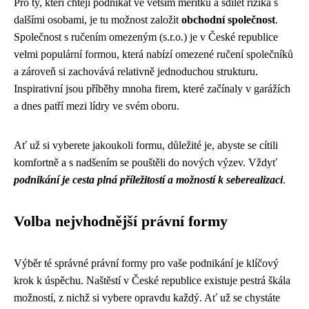
Pro ty, kteří chtějí podnikat ve větším měřítku a sdílet rizika s
dalšími osobami, je tu možnost založit
obchodní společnost
.
Společnost s ručením omezeným (s.r.o.) je v České republice
velmi populární formou, která nabízí omezené ručení společníků
a zároveň si zachovává relativně jednoduchou strukturu.
Inspirativní jsou příběhy mnoha firem, které začínaly v garážích
a dnes patří mezi lídry ve svém oboru.
Ať už si vyberete jakoukoli formu, důležité je, abyste se cítili
komfortně a s nadšením se pouštěli do nových výzev. Vždyť
podnikání je cesta plná příležitostí a možností k seberealizaci
.
Volba nejvhodnější právní formy
Výběr té správné právní formy pro vaše podnikání je klíčový
krok k úspěchu. Naštěstí v České republice existuje pestrá škála
možností, z nichž si vybere opravdu každý. Ať už se chystáte