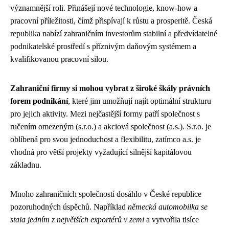
významnější roli. Přinášejí nové technologie, know-how a
pracovní příležitosti, čímž přispívají k růstu a prosperitě. Česká
republika nabízí zahraničním investorům stabilní a předvídatelné
podnikatelské prostředí s příznivým daňovým systémem a
kvalifikovanou pracovní silou.
Zahraniční firmy si mohou vybrat z široké škály právních
forem podnikání
, které jim umožňují najít optimální strukturu
pro jejich aktivity. Mezi nejčastější formy patří společnost s
ručením omezeným (s.r.o.) a akciová společnost (a.s.). S.r.o. je
oblíbená pro svou jednoduchost a flexibilitu, zatímco a.s. je
vhodná pro větší projekty vyžadující silnější kapitálovou
základnu.
Mnoho zahraničních společností dosáhlo v České republice
pozoruhodných úspěchů. Například
německá automobilka se
stala jedním z největších exportérů v zemi
a vytvořila tisíce