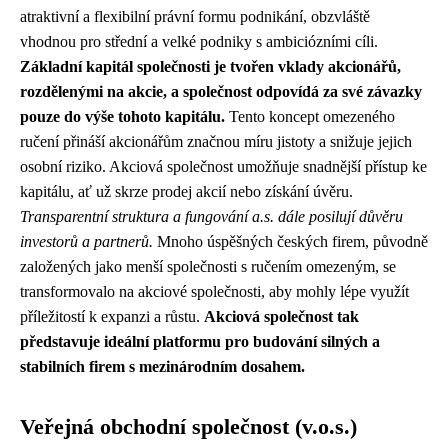
atraktivní a flexibilní právní formu podnikání, obzvláště
vhodnou pro střední a velké podniky s ambiciózními cíli.
Základní kapitál společnosti je tvořen vklady akcionářů,
rozdělenými na akcie, a společnost odpovídá za své závazky
pouze do výše tohoto kapitálu.
Tento koncept omezeného
ručení přináší akcionářům značnou míru jistoty a snižuje jejich
osobní riziko. Akciová společnost umožňuje snadnější přístup ke
kapitálu, ať už skrze prodej akcií nebo získání úvěru.
Transparentní struktura a fungování a.s. dále posilují důvěru
investorů a partnerů.
Mnoho úspěšných českých firem, původně
založených jako menší společnosti s ručením omezeným, se
transformovalo na akciové společnosti, aby mohly lépe využít
příležitostí k expanzi a růstu.
Akciová společnost tak
představuje ideální platformu pro budování silných a
stabilních firem s mezinárodním dosahem.
Veřejná obchodní společnost (v.o.s.)