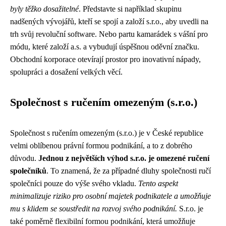
byly těžko dosažitelné
. Představte si například skupinu
nadšených vývojářů, kteří se spojí a založí s.r.o., aby uvedli na
trh svůj revoluční software. Nebo partu kamarádek s vášní pro
módu, které založí a.s. a vybudují úspěšnou oděvní značku.
Obchodní korporace otevírají prostor pro inovativní nápady,
spolupráci a dosažení velkých věcí.
Společnost s ručením omezeným (s.r.o.)
Společnost s ručením omezeným (s.r.o.) je v České republice
velmi oblíbenou právní formou podnikání, a to z dobrého
důvodu.
Jednou z největších výhod s.r.o. je omezené ručení
společníků
. To znamená, že za případné dluhy společnosti ručí
společníci pouze do výše svého vkladu.
Tento aspekt
minimalizuje riziko pro osobní majetek podnikatele a umožňuje
mu s klidem se soustředit na rozvoj svého podnikání.
S.r.o. je
také poměrně flexibilní formou podnikání, která umožňuje