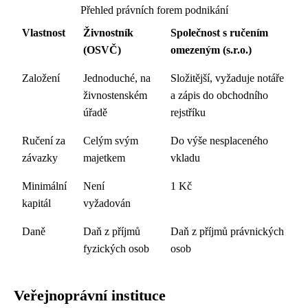
Přehled právních forem podnikání
Vlastnost
Živnostník
Společnost s ručením
(OSVČ)
omezeným (s.r.o.)
Založení
Jednoduché, na
Složitější, vyžaduje notáře
živnostenském
a zápis do obchodního
úřadě
rejstříku
Ručení za
Celým svým
Do výše nesplaceného
závazky
majetkem
vkladu
Minimální
Není
1 Kč
kapitál
vyžadován
Daně
Daň z příjmů
Daň z příjmů právnických
fyzických osob
osob
Veřejnoprávní instituce