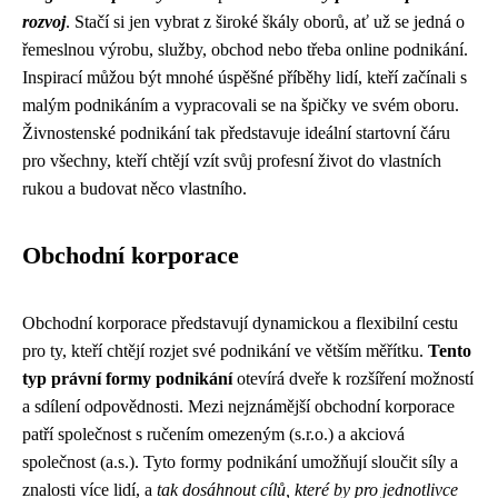
rozvoj
. Stačí si jen vybrat z široké škály oborů, ať už se jedná o
řemeslnou výrobu, služby, obchod nebo třeba online podnikání.
Inspirací můžou být mnohé úspěšné příběhy lidí, kteří začínali s
malým podnikáním a vypracovali se na špičky ve svém oboru.
Živnostenské podnikání tak představuje ideální startovní čáru
pro všechny, kteří chtějí vzít svůj profesní život do vlastních
rukou a budovat něco vlastního.
Obchodní korporace
Obchodní korporace představují dynamickou a flexibilní cestu
pro ty, kteří chtějí rozjet své podnikání ve větším měřítku.
Tento
typ právní formy podnikání
otevírá dveře k rozšíření možností
a sdílení odpovědnosti. Mezi nejznámější obchodní korporace
patří společnost s ručením omezeným (s.r.o.) a akciová
společnost (a.s.). Tyto formy podnikání umožňují sloučit síly a
znalosti více lidí, a
tak dosáhnout cílů, které by pro jednotlivce