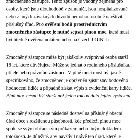
zmocněného zástupce. Tento způsob je vhodný zejména pro
osoby, které jsou dlouhodobě v zahraničí, jsou hospitalizované
nebo z jiných závažných důvodů nemohou osobně navštívit
příslušný úřad.
Pro ověření bodů prostřednictvím
zmocněného zástupce je nutné sepsat plnou moc
, která musí
být úředně ověřena notářem nebo na Czech POINTu.
Zmocněný zástupce může být jakákoliv svéprávná osoba starší
18 let, které důvěřujete. Může se jednat o rodinného příslušníka,
přítele nebo právního zástupce. V plné moci musí být jasně
specifikováno, že zmocněnec je oprávněn zjistit stav bodového
hodnocení řidiče a případně získat výpis z evidenční karty řidiče.
Plná moc nesmí být starší než jeden rok od data jejího vystavení
.
Zmocněný zástupce se následně dostaví na příslušný obecní
úřad obce s rozšířenou působností, kde předloží plnou moc
spolu se svým občanským průkazem nebo jiným dokladem
totožnosti. Je důležité, aby navštívil právě ten úřad, který je