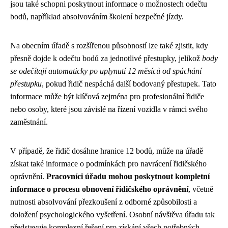
jsou také schopni poskytnout informace o možnostech odečtu
bodů, například absolvováním školení bezpečné jízdy.
Na obecním úřadě s rozšířenou působností lze také zjistit, kdy
přesně dojde k odečtu bodů za jednotlivé přestupky, jelikož
body
se odečítají automaticky po uplynutí 12 měsíců od spáchání
přestupku
, pokud řidič nespáchá další bodovaný přestupek. Tato
informace může být klíčová zejména pro profesionální řidiče
nebo osoby, které jsou závislé na řízení vozidla v rámci svého
zaměstnání.
V případě, že řidič dosáhne hranice 12 bodů, může na úřadě
získat také informace o podmínkách pro navrácení řidičského
oprávnění.
Pracovníci úřadu mohou poskytnout kompletní
informace o procesu obnovení řidičského oprávnění
, včetně
nutnosti absolvování přezkoušení z odborné způsobilosti a
doložení psychologického vyšetření. Osobní návštěva úřadu tak
představuje komplexní řešení pro získání všech potřebných