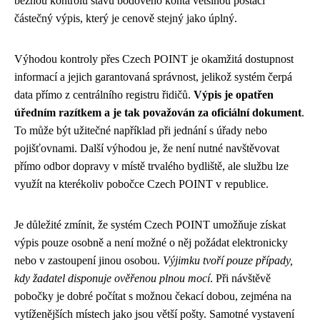
běžnou kontrolu stavu bodového konta většinou postačí
částečný výpis, který je cenově stejný jako úplný.
Výhodou kontroly přes Czech POINT je okamžitá dostupnost
informací a jejich garantovaná správnost, jelikož systém čerpá
data přímo z centrálního registru řidičů.
Výpis je opatřen
úředním razítkem a je tak považován za oficiální dokument
.
To může být užitečné například při jednání s úřady nebo
pojišťovnami. Další výhodou je, že není nutné navštěvovat
přímo odbor dopravy v místě trvalého bydliště, ale službu lze
využít na kterékoliv pobočce Czech POINT v republice.
Je důležité zmínit, že systém Czech POINT umožňuje získat
výpis pouze osobně a není možné o něj požádat elektronicky
nebo v zastoupení jinou osobou.
Výjimku tvoří pouze případy,
kdy žadatel disponuje ověřenou plnou mocí
. Při návštěvě
pobočky je dobré počítat s možnou čekací dobou, zejména na
vytíženějších místech jako jsou větší pošty. Samotné vystavení