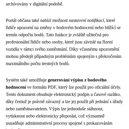
archivovány v digitální podobě.
Portál občana také nabízí možnost
nastavení notifikací
, které
řidiče upozorní na změny v bodovém hodnocení nebo blížící se
termín odpočtu bodů. Tato funkce je zvláště užitečná pro
profesionální řidiče nebo osoby, které jsou závislé na řízení
vozidla v rámci svého zaměstnání. Díky včasnému upozornění
mohou předejít případným problémům spojeným s překročením
maximálního počtu trestných bodů.
Systém také umožňuje
generování výpisu z bodového
hodnocení
ve formátu PDF, který lze použít pro oficiální účely.
Tento dokument obsahuje elektronický podpis a časové razítko,
díky čemuž je právně závazný a lze jej použít při jednání s úřady
nebo zaměstnavatelem. Výpis lze jednoduše stáhnout,
vytisknout nebo elektronicky přeposlat, což významně
usnadňuje administrativní procesy spojené s prokazováním