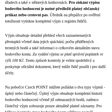
úřadech a také v některých knihovnách.
Pro získání výpisu
bodového hodnocení je nutné předložit platný občanský
průkaz nebo cestovní pas
. Úředník na přepážce po ověření
totožnosti vytiskne kompletní výpis z registru řidičů.
Výpis obsahuje detailní přehled všech zaznamenaných
přestupků včetně data jejich spáchání, počtu přidělených
trestných bodů a také informaci o celkovém aktuálním stavu
bodového konta.
Za vydání výpisu se platí správní poplatek ve
výši 100 Kč
. Tento způsob kontroly je velmi spolehlivý a
poskytuje oficiální dokument, který může řidič použít i pro další
účely.
Na pobočce Czech POINT můžete požádat o dva typy výpisů -
úplný nebo částečný. Úplný výpis obsahuje kompletní historii
bodového hodnocení včetně již odmazaných bodů, zatímco
částečný výpis zobrazuje pouze aktuálně platné záznamy. Pro