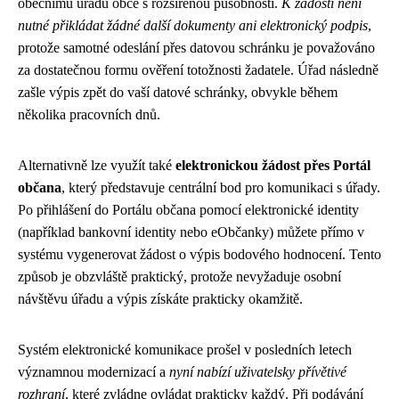
obecnímu úřadu obce s rozšířenou působností.
K žádosti není
nutné přikládat žádné další dokumenty ani elektronický podpis
,
protože samotné odeslání přes datovou schránku je považováno
za dostatečnou formu ověření totožnosti žadatele. Úřad následně
zašle výpis zpět do vaší datové schránky, obvykle během
několika pracovních dnů.
Alternativně lze využít také
elektronickou žádost přes Portál
občana
, který představuje centrální bod pro komunikaci s úřady.
Po přihlášení do Portálu občana pomocí elektronické identity
(například bankovní identity nebo eObčanky) můžete přímo v
systému vygenerovat žádost o výpis bodového hodnocení. Tento
způsob je obzvláště praktický, protože nevyžaduje osobní
návštěvu úřadu a výpis získáte prakticky okamžitě.
Systém elektronické komunikace prošel v posledních letech
významnou modernizací a
nyní nabízí uživatelsky přívětivé
rozhraní
, které zvládne ovládat prakticky každý. Při podávání