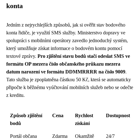
konta
Jedním z nejrychlejších způsobů, jak si ověřit stav bodového
konta řidiče, je využití SMS služby. Ministerstvo dopravy ve
spolupráci s mobilními operátory zavedlo jednoduchý systém,
který umožňuje získat informace o bodovém kontu pomocí
textové zprávy.
Pro zjištění stavu bodů stačí odeslat SMS ve
formátu OP mezera číslo občanského průkazu mezera
datum narození ve formátu DDMMRRRR na číslo 9009
.
Tato služba je zpoplatněna částkou 50 Kč, která se automaticky
připočte k běžnému vyúčtování mobilních služeb nebo se odečte
z kreditu.
Způsob zjištění
Cena
Rychlost
Dostupnost
bodů
získání
Portál občana
Zdarma
Okamžitě
24/7