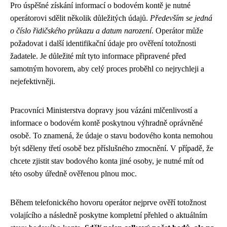
Pro úspěšné získání informací o bodovém kontě je nutné
operátorovi sdělit několik důležitých údajů.
Především se jedná
o číslo řidičského průkazu a datum narození
. Operátor může
požadovat i další identifikační údaje pro ověření totožnosti
žadatele. Je důležité mít tyto informace připravené před
samotným hovorem, aby celý proces proběhl co nejrychleji a
nejefektivněji.
Pracovníci Ministerstva dopravy jsou vázáni mlčenlivostí a
informace o bodovém kontě poskytnou výhradně oprávněné
osobě. To znamená, že údaje o stavu bodového konta nemohou
být sděleny třetí osobě bez příslušného zmocnění. V případě, že
chcete zjistit stav bodového konta jiné osoby, je nutné mít od
této osoby úředně ověřenou plnou moc.
Během telefonického hovoru operátor nejprve ověří totožnost
volajícího a následně poskytne kompletní přehled o aktuálním