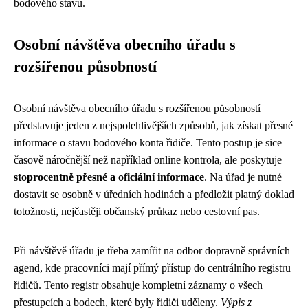
bodového stavu.
Osobní návštěva obecního úřadu s
rozšířenou působností
Osobní návštěva obecního úřadu s rozšířenou působností
představuje jeden z nejspolehlivějších způsobů, jak získat přesné
informace o stavu bodového konta řidiče. Tento postup je sice
časově náročnější než například online kontrola, ale poskytuje
stoprocentně přesné a oficiální informace
. Na úřad je nutné
dostavit se osobně v úředních hodinách a předložit platný doklad
totožnosti, nejčastěji občanský průkaz nebo cestovní pas.
Při návštěvě úřadu je třeba zamířit na odbor dopravně správních
agend, kde pracovníci mají přímý přístup do centrálního registru
řidičů. Tento registr obsahuje kompletní záznamy o všech
přestupcích a bodech, které byly řidiči uděleny.
Výpis z