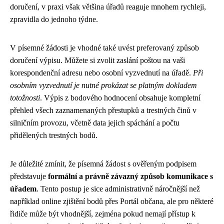
doručení, v praxi však většina úřadů reaguje mnohem rychleji,
zpravidla do jednoho týdne.
V písemné žádosti je vhodné také uvést preferovaný způsob
doručení výpisu. Můžete si zvolit zaslání poštou na vaši
korespondenční adresu nebo osobní vyzvednutí na úřadě.
Při
osobním vyzvednutí je nutné prokázat se platným dokladem
totožnosti
. Výpis z bodového hodnocení obsahuje kompletní
přehled všech zaznamenaných přestupků a trestných činů v
silničním provozu, včetně data jejich spáchání a počtu
přidělených trestných bodů.
Je důležité zmínit, že písemná žádost s ověřeným podpisem
představuje
formální a právně závazný způsob komunikace s
úřadem
. Tento postup je sice administrativně náročnější než
například online zjištění bodů přes Portál občana, ale pro některé
řidiče může být vhodnější, zejména pokud nemají přístup k