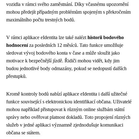
vozidla v rámci svého zaměstnání. Díky včasnému upozornění
mohou předejít případným problémům spojeným s překročením
maximálního počtu trestných bodů.
V rámci aplikace eIdentita lze také nalézt
historii bodového
hodnocení
za posledních 12 měsíců. Tato funkce umožňuje
sledovat vývoj bodového konta v čase a může sloužit jako
motivace k bezpečnější jízdě. Řidiči mohou vidět, kdy jim
budou jednotlivé body odmazány, pokud se nedopustí dalších
přestupků.
Kromě kontroly bodů nabízí aplikace eIdentita i další užitečné
funkce související s elektronickou identifikací občana. Uživatelé
mohou například přistupovat k různým online službám státní
správy nebo ověřovat platnost dokladů. Toto propojení různých
služeb v jedné aplikaci významně zjednodušuje komunikaci
občana se státem.