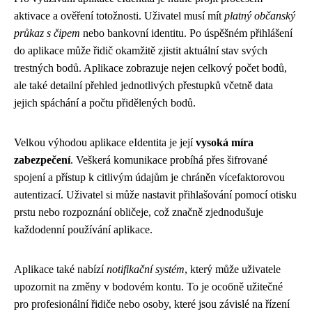
aktivace a ověření totožnosti. Uživatel musí mít
platný občanský
průkaz s čipem
nebo bankovní identitu. Po úspěšném přihlášení
do aplikace může řidič okamžitě zjistit aktuální stav svých
trestných bodů. Aplikace zobrazuje nejen celkový počet bodů,
ale také detailní přehled jednotlivých přestupků včetně data
jejich spáchání a počtu přidělených bodů.
Velkou výhodou aplikace eIdentita je její
vysoká míra
zabezpečení
. Veškerá komunikace probíhá přes šifrované
spojení a přístup k citlivým údajům je chráněn vícefaktorovou
autentizací. Uživatel si může nastavit přihlašování pomocí otisku
prstu nebo rozpoznání obličeje, což značně zjednodušuje
každodenní používání aplikace.
Aplikace také nabízí
notifikační systém
, který může uživatele
upozornit na změny v bodovém kontu. To je особně užitečné
pro profesionální řidiče nebo osoby, které jsou závislé na řízení