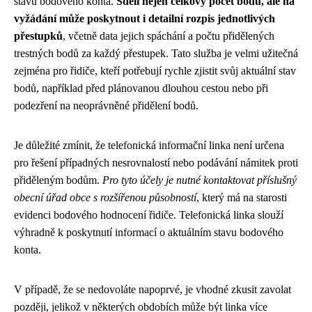
stavu bodového konta.
Sdělí nejen celkový počet bodů, ale na
vyžádání může poskytnout i detailní rozpis jednotlivých
přestupků
, včetně data jejich spáchání a počtu přidělených
trestných bodů za každý přestupek. Tato služba je velmi užitečná
zejména pro řidiče, kteří potřebují rychle zjistit svůj aktuální stav
bodů, například před plánovanou dlouhou cestou nebo při
podezření na neoprávněné přidělení bodů.
Je důležité zmínit, že telefonická informační linka není určena
pro řešení případných nesrovnalostí nebo podávání námitek proti
přiděleným bodům.
Pro tyto účely je nutné kontaktovat příslušný
obecní úřad obce s rozšířenou působností
, který má na starosti
evidenci bodového hodnocení řidiče. Telefonická linka slouží
výhradně k poskytnutí informací o aktuálním stavu bodového
konta.
V případě, že se nedovoláte napoprvé, je vhodné zkusit zavolat
později, jelikož v některých obdobích může být linka více