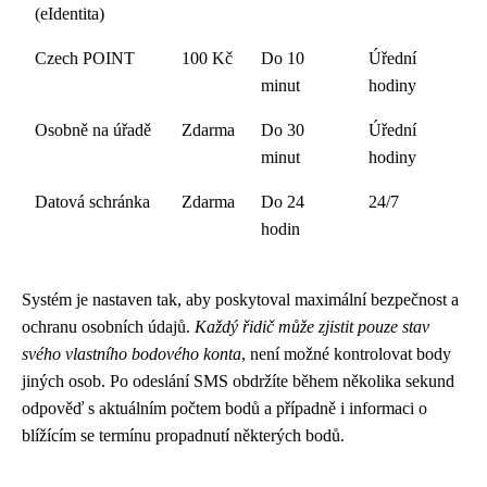
(eIdentita)
Czech POINT
100 Kč
Do 10
Úřední
minut
hodiny
Osobně na úřadě
Zdarma
Do 30
Úřední
minut
hodiny
Datová schránka
Zdarma
Do 24
24/7
hodin
Systém je nastaven tak, aby poskytoval maximální bezpečnost a
ochranu osobních údajů.
Každý řidič může zjistit pouze stav
svého vlastního bodového konta
, není možné kontrolovat body
jiných osob. Po odeslání SMS obdržíte během několika sekund
odpověď s aktuálním počtem bodů a případně i informaci o
blížícím se termínu propadnutí některých bodů.