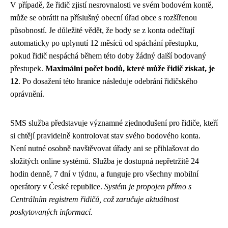
V případě, že řidič zjistí nesrovnalosti ve svém bodovém kontě,
může se obrátit na příslušný obecní úřad obce s rozšířenou
působností. Je důležité vědět, že body se z konta odečítají
automaticky po uplynutí 12 měsíců od spáchání přestupku,
pokud řidič nespáchá během této doby žádný další bodovaný
přestupek.
Maximální počet bodů, které může řidič získat, je
12
. Po dosažení této hranice následuje odebrání řidičského
oprávnění.
SMS služba představuje významné zjednodušení pro řidiče, kteří
si chtějí pravidelně kontrolovat stav svého bodového konta.
Není nutné osobně navštěvovat úřady ani se přihlašovat do
složitých online systémů. Služba je dostupná nepřetržitě 24
hodin denně, 7 dní v týdnu, a funguje pro všechny mobilní
operátory v České republice.
Systém je propojen přímo s
Centrálním registrem řidičů, což zaručuje aktuálnost
poskytovaných informací
.