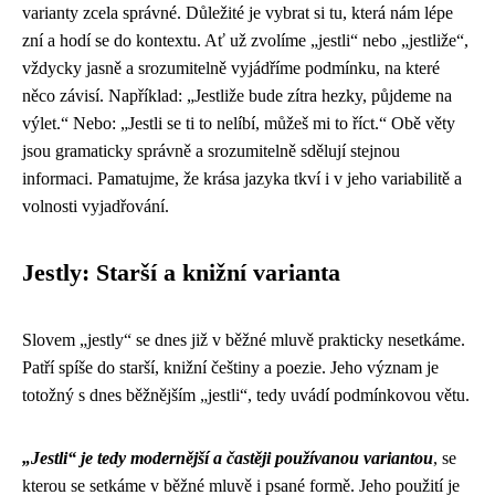
varianty zcela správné. Důležité je vybrat si tu, která nám lépe
zní a hodí se do kontextu. Ať už zvolíme „jestli“ nebo „jestliže“,
vždycky jasně a srozumitelně vyjádříme podmínku, na které
něco závisí. Například: „Jestliže bude zítra hezky, půjdeme na
výlet.“ Nebo: „Jestli se ti to nelíbí, můžeš mi to říct.“ Obě věty
jsou gramaticky správně a srozumitelně sdělují stejnou
informaci. Pamatujme, že krása jazyka tkví i v jeho variabilitě a
volnosti vyjadřování.
Jestly: Starší a knižní varianta
Slovem „jestly“ se dnes již v běžné mluvě prakticky nesetkáme.
Patří spíše do starší, knižní češtiny a poezie. Jeho význam je
totožný s dnes běžnějším „jestli“, tedy uvádí podmínkovou větu.
„Jestli“ je tedy modernější a častěji používanou variantou
, se
kterou se setkáme v běžné mluvě i psané formě. Jeho použití je