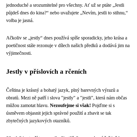
jednoduché a srozumitelné pro všechny. Ať už se ptáte „Jestli
půjdeš dnes do kina?“ nebo uvažujete „Nevím, jestli to stihnu,“
volba je jasná.
Ačkoliv se „jestly“ dnes používá spíše sporadicky, jeho krása a
poetičnost stále rezonuje v dílech našich předků a dodává jim na
výjimečnosti.
Jestly v příslovích a rčeních
Čeština je krásný a bohatý jazyk, plný barevných výrazů a
obratů. Mezi ně patří i slova "jestly" a "jestli", která nám občas
můžou zamotat hlavu.
Nezoufejme si však!
Pojďme si s
úsměvem objasnit jejich správné použití a zbavit se tak
zbytečných jazykových otazníků.