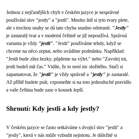
Jednou z nejčastějších chyb v českém jazyce je nesprávné
používání slov "jestly" a "jestli". Mnoho lidí si tyto tvary plete,
ale s trochou snahy se dá tato chyba snadno odstranit.
"Jestly"
je zastaralý tvar a v moderní češtině se již nepoužívá. Správná
varianta je vždy
"jestli"
. "Jestli" používáme tehdy, když se
chceme na něco zeptat, nebo uvádíme podmínku. Například:
"Jestli bude zítra hezky, půjdeme na výlet." nebo "Zavolej mi,
jestli budeš mít čas." Vidíte, že to není nic složitého. Stačí si
zapamatovat, že
"jestli"
je vždy správně a
"jestly"
je zastaralé.
Až příště budete psát, vzpomeňte si na toto jednoduché pravidlo
a vaše čeština bude zase o kousek lepší.
Shrnutí: Kdy jestli a kdy jestly?
V českém jazyce se často setkáváme s dvojicí slov "jestli" a
"jestly", která v nás může vzbudit nejistotu. Je důležité si