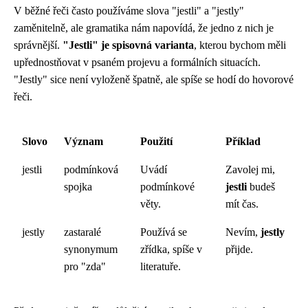
V běžné řeči často používáme slova "jestli" a "jestly"
zaměnitelně, ale gramatika nám napovídá, že jedno z nich je
správnější.
"Jestli" je spisovná varianta
, kterou bychom měli
upřednostňovat v psaném projevu a formálních situacích.
"Jestly" sice není vyloženě špatně, ale spíše se hodí do hovorové
řeči.
Slovo
Význam
Použití
Příklad
jestli
podmínková
Uvádí
Zavolej mi,
spojka
podmínkové
jestli
budeš
věty.
mít čas.
jestly
zastaralé
Používá se
Nevím,
jestly
synonymum
zřídka, spíše v
přijde.
pro "zda"
literatuře.