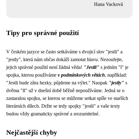
Hana Vacková
Tipy pro správné použití
V českém jazyce se často setkáváme s dvojicí slov "jestli" a
"jestly", která nám občas dokáží zamotat hlavu. Nezoufejte,
jejich správné použití není žádná věda!
"Jestli"
s jedním "l" je
spojka, kterou používáme
v podmínkových větách
, například:
"Jestli bude zítra hezky, půjdeme na výlet." Naopak
"jestly"
s
dvěma "ll" už v dnešní době běžně nepoužíváme. Jedná se o
zastaralou spojku, se kterou se můžeme setkat spíše ve starších
literárních dílech. Držte se tedy spojky "jestli" a vaše texty
budou vždy gramaticky správné a srozumitelné.
Nejčastější chyby