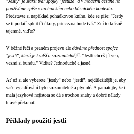
"Jestly" je starší tvar spojky "jestliže" a v moderní češtině ho
používáme spíše v archaickém nebo básnickém kontextu.
Představte si například pohádkovou knihu, kde se píše: "Jestly
se ti podaří splnit tři úkoly, princezna bude tvá." Zní to krásně
tajemně, viďte?
V běžné řeči a psaném projevu ale
dáváme přednost spojce
"jestli", která je kratší a srozumitelnější.
"Jestli chceš jít ven,
vezmi si bundu." Vidíte? Jednoduché a jasné.
Ať už si ale vyberete "jestly" nebo "jestli", nejdůležitější je, aby
vaše vyjadřování bylo srozumitelné a plynulé. A pamatujte, že i
malá jazyková nejistota se dá s trochou snahy a dobré nálady
hravě překonat!
Příklady použití jestli