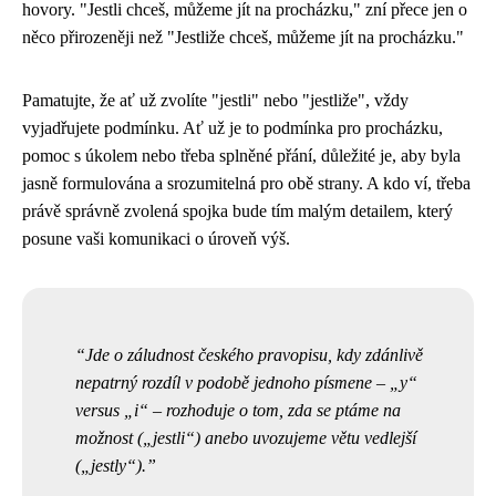
hovory. "Jestli chceš, můžeme jít na procházku," zní přece jen o
něco přirozeněji než "Jestliže chceš, můžeme jít na procházku."
Pamatujte, že ať už zvolíte "jestli" nebo "jestliže", vždy
vyjadřujete podmínku. Ať už je to podmínka pro procházku,
pomoc s úkolem nebo třeba splněné přání, důležité je, aby byla
jasně formulována a srozumitelná pro obě strany. A kdo ví, třeba
právě správně zvolená spojka bude tím malým detailem, který
posune vaši komunikaci o úroveň výš.
Jde o záludnost českého pravopisu, kdy zdánlivě
nepatrný rozdíl v podobě jednoho písmene – „y“
versus „i“ – rozhoduje o tom, zda se ptáme na
možnost („jestli“) anebo uvozujeme větu vedlejší
(„jestly“).