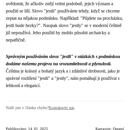
uvědomit, že ačkoliv znějí velmi podobně, jejich význam a
použití se liší. Slovo "jestli" používáme tehdy, když se chceme
zeptat na nějakou podmínku. Například: "Půjdete na procházku,
jestli bude hezky?". Naopak slovo "jestly" se v moderní češtině
již nepoužívá. Jeho použití by mohlo působit archaicky a
nepatřičně.
Správným používáním slova "jestli" v otázkách s podmínkou
dodáme našemu projevu na srozumitelnosti a plynulosti.
Čeština je krásný a bohatý jazyk a i zdánlivé drobnosti, jako je
správné rozlišení "jestli" a "jestly", nám pomáhají ji používat s
lehkostí a elegancí.
Našli jste v článku chybu?
Kontaktujte nás
Publikováno: 14. 01. 2025
Kategorie:
Ostatní