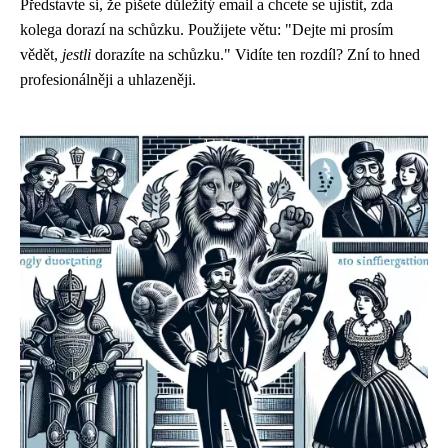
Představte si, že píšete důležitý email a chcete se ujistit, zda
kolega dorazí na schůzku. Použijete větu: "Dejte mi prosím
vědět,
jestli
dorazíte na schůzku." Vidíte ten rozdíl? Zní to hned
profesionálněji a uhlazeněji.