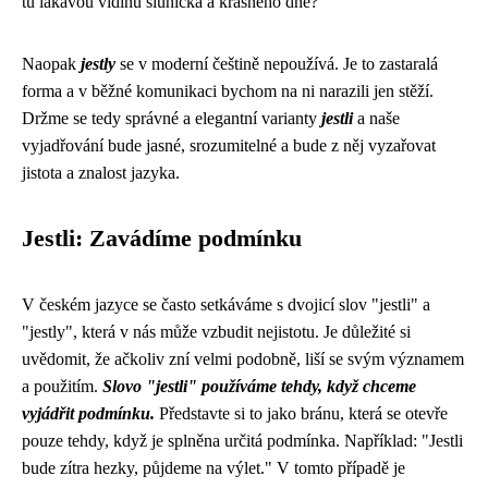
tu lákavou vidinu sluníčka a krásného dne?
Naopak
jestly
se v moderní češtině nepoužívá. Je to zastaralá
forma a v běžné komunikaci bychom na ni narazili jen stěží.
Držme se tedy správné a elegantní varianty
jestli
a naše
vyjadřování bude jasné, srozumitelné a bude z něj vyzařovat
jistota a znalost jazyka.
Jestli: Zavádíme podmínku
V českém jazyce se často setkáváme s dvojicí slov "jestli" a
"jestly", která v nás může vzbudit nejistotu. Je důležité si
uvědomit, že ačkoliv zní velmi podobně, liší se svým významem
a použitím.
Slovo "jestli" používáme tehdy, když chceme
vyjádřit podmínku.
Představte si to jako bránu, která se otevře
pouze tehdy, když je splněna určitá podmínka. Například: "Jestli
bude zítra hezky, půjdeme na výlet." V tomto případě je