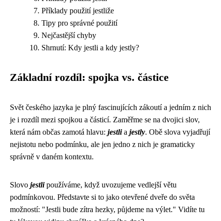
Příklady použití jestliže
Tipy pro správné použití
Nejčastější chyby
Shrnutí: Kdy jestli a kdy jestly?
Základní rozdíl: spojka vs. částice
Svět českého jazyka je plný fascinujících zákoutí a jedním z nich
je i rozdíl mezi spojkou a částicí. Zaměřme se na dvojici slov,
která nám občas zamotá hlavu:
jestli
a
jestly
. Obě slova vyjadřují
nejistotu nebo podmínku, ale jen jedno z nich je gramaticky
správně v daném kontextu.
Slovo
jestli
používáme, když uvozujeme vedlejší větu
podmínkovou. Představte si to jako otevřené dveře do světa
možností: "Jestli bude zítra hezky, půjdeme na výlet." Vidíte tu