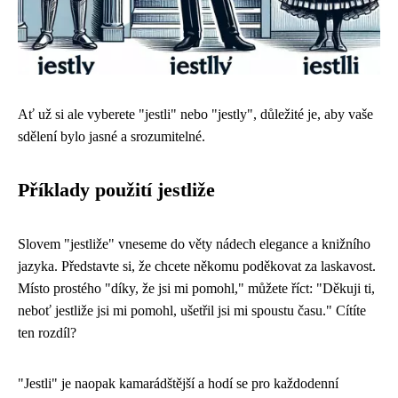
Ať už si ale vyberete "jestli" nebo "jestly", důležité je, aby vaše
sdělení bylo jasné a srozumitelné.
Příklady použití jestliže
Slovem "jestliže" vneseme do věty nádech elegance a knižního
jazyka. Představte si, že chcete někomu poděkovat za laskavost.
Místo prostého "díky, že jsi mi pomohl," můžete říct: "Děkuji ti,
neboť jestliže jsi mi pomohl, ušetřil jsi mi spoustu času." Cítíte
ten rozdíl?
"Jestli" je naopak kamarádštější a hodí se pro každodenní