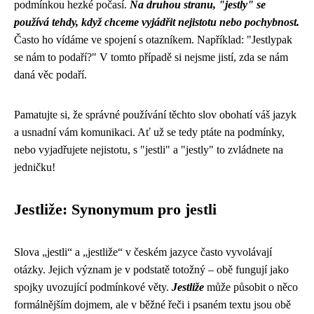
podmínkou hezké počasí.
Na druhou stranu, "jestly" se
používá tehdy, když chceme vyjádřit nejistotu nebo pochybnost.
Často ho vídáme ve spojení s otazníkem. Například: "Jestlypak
se nám to podaří?" V tomto případě si nejsme jistí, zda se nám
daná věc podaří.
Pamatujte si, že správné používání těchto slov obohatí váš jazyk
a usnadní vám komunikaci. Ať už se tedy ptáte na podmínky,
nebo vyjadřujete nejistotu, s "jestli" a "jestly" to zvládnete na
jedničku!
Jestliže: Synonymum pro jestli
Slova „jestli“ a „jestliže“ v českém jazyce často vyvolávají
otázky. Jejich význam je v podstatě totožný – obě fungují jako
spojky uvozující podmínkové věty.
Jestliže
může působit o něco
formálnějším dojmem, ale v běžné řeči i psaném textu jsou obě