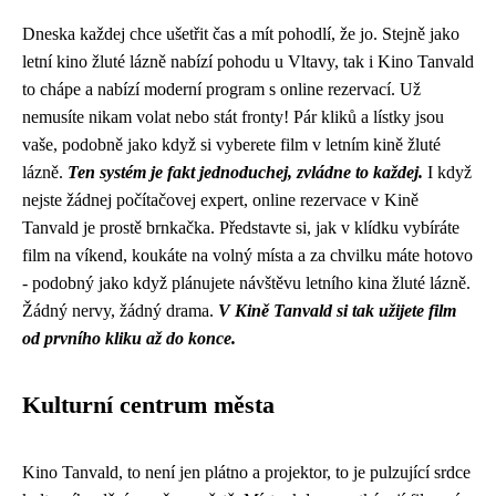
Dneska každej chce ušetřit čas a mít pohodlí, že jo. Stejně jako
letní kino žluté lázně
nabízí pohodu u Vltavy, tak i Kino Tanvald
to chápe a nabízí moderní program s online rezervací. Už
nemusíte nikam volat nebo stát fronty! Pár kliků a lístky jsou
vaše, podobně jako když si vyberete film v letním kině žluté
lázně.
Ten systém je fakt jednoduchej, zvládne to každej.
I když
nejste žádnej počítačovej expert, online rezervace v Kině
Tanvald je prostě brnkačka. Představte si, jak v klídku vybíráte
film na víkend, koukáte na volný místa a za chvilku máte hotovo
- podobný jako když plánujete návštěvu letního kina žluté lázně.
Žádný nervy, žádný drama.
V Kině Tanvald si tak užijete film
od prvního kliku až do konce.
Kulturní centrum města
Kino Tanvald, to není jen plátno a projektor, to je pulzující srdce