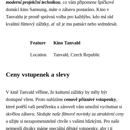
moderní projekční technikou
, co vám připomene
špičkové
domácí kino Samsung
, máte o zábavu postaráno. Kino v
Tanvaldu je prostě správná volba pro každýho, kdo má rád
kvalitní filmový zážitky, ať už je mu patnáct nebo sedmdesát.
Feature
Kino Tanvald
Location
Tanvald, Czech Republic
Ceny vstupenek a slevy
V kině Tanvald věříme, že kulturní zážitky by měly být
dostupné všem. Proto nabízíme
cenově příznivé vstupenky
,
které potěší vaši peněženku a zároveň vám umožní vychutnat si
skvělou zábavu.
Sledujte naše filmové novinky za atraktivní ceny
a užijte si nezapomenutelné chvíle s vašimi blízkými. Pro naše
nejmenší diváky máme speciální dětské vstupenky, aby i ti