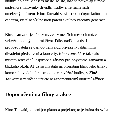
kulturního dění v našem městě. Místo, kde se potkávají filmoví
nadšenci s milovníky divadla, hudby a nejrůznějších
uměleckých forem. Kino Tanvald se stalo skutečným kulturním
centrem, které nabízí pestrou paletu akcí pro všechny generace.
Kino Tanvald
je důkazem, že i v menších městech může
vzkvétat bohatý kulturní život. Díky nadšení a úsilí
provozovatelů se daří do Tanvaldu přivážet kvalitní filmy,
divadelní představení a koncerty.
Kino Tanvald
se tak stalo
místem setkávání, inspirace a zábavy pro obyvatele Tanvaldu a
blízkého okolí. Ať už se chystáte na promítání filmového trháku,
komorní divadelní hru nebo koncert vážné hudby, v
Kině
Tanvald
si zaručeně užijete nezapomenutelný kulturní zážitek.
Doporučení na filmy a akce
Kino Tanvald, to není jen plátno a projektor, to je brána do světa