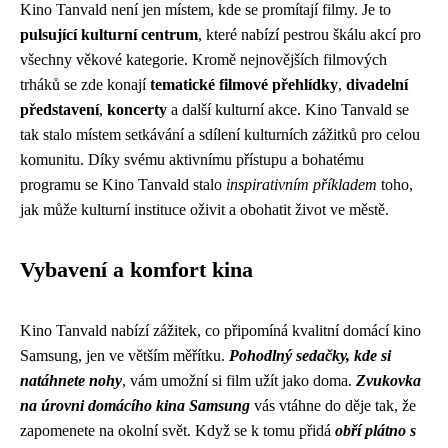
Kino Tanvald není jen místem, kde se promítají filmy. Je to
pulsující kulturní centrum
, které nabízí pestrou škálu akcí pro
všechny věkové kategorie. Kromě nejnovějších filmových
trháků se zde konají
tematické filmové přehlídky
,
divadelní
představení
,
koncerty
a další kulturní akce. Kino Tanvald se
tak stalo místem setkávání a sdílení kulturních zážitků pro celou
komunitu. Díky svému aktivnímu přístupu a bohatému
programu se Kino Tanvald stalo
inspirativním příkladem
toho,
jak může kulturní instituce oživit a obohatit život ve městě.
Vybavení a komfort kina
Kino Tanvald nabízí zážitek, co připomíná kvalitní domácí kino
Samsung, jen ve větším měřítku.
Pohodlný sedačky, kde si
natáhnete nohy
, vám umožní si film užít jako doma.
Zvukovka
na úrovni domácího kina Samsung
vás vtáhne do děje tak, že
zapomenete na okolní svět. Když se k tomu přidá
obří plátno s