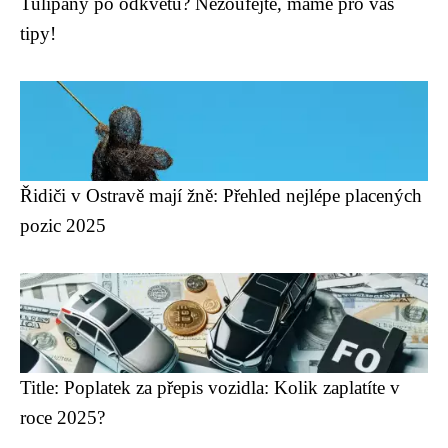
Tulipány po odkvětu? Nezoufejte, máme pro vás
tipy!
Řidiči v Ostravě mají žně: Přehled nejlépe placených
pozic 2025
Title: Poplatek za přepis vozidla: Kolik zaplatíte v
roce 2025?