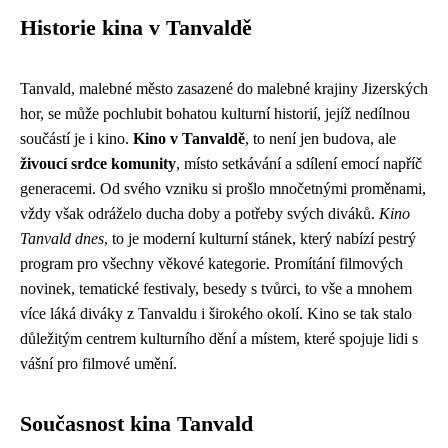
Historie kina v Tanvaldě
Tanvald, malebné město zasazené do malebné krajiny Jizerských
hor, se může pochlubit bohatou kulturní historií, jejíž nedílnou
součástí je i kino.
Kino v Tanvaldě
, to není jen budova, ale
živoucí srdce komunity
, místo setkávání a sdílení emocí napříč
generacemi. Od svého vzniku si prošlo mnočetnými proměnami,
vždy však odráželo ducha doby a potřeby svých diváků.
Kino
Tanvald dnes
, to je moderní kulturní stánek, který nabízí pestrý
program pro všechny věkové kategorie. Promítání filmových
novinek, tematické festivaly, besedy s tvůrci, to vše a mnohem
více láká diváky z Tanvaldu i širokého okolí. Kino se tak stalo
důležitým centrem kulturního dění a místem, které spojuje lidi s
vášní pro filmové umění.
Současnost kina Tanvald