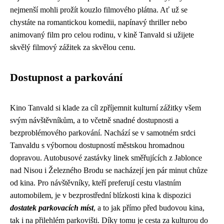
nejmenší mohli prožít kouzlo filmového plátna. Ať už se
chystáte na romantickou komedii, napínavý thriller nebo
animovaný film pro celou rodinu, v kině Tanvald si užijete
skvělý filmový zážitek za skvělou cenu.
Dostupnost a parkování
Kino Tanvald si klade za cíl zpříjemnit kulturní zážitky všem
svým návštěvníkům, a to včetně snadné dostupnosti a
bezproblémového parkování. Nachází se v samotném srdci
Tanvaldu s výbornou dostupností městskou hromadnou
dopravou. Autobusové zastávky linek směřujících z Jablonce
nad Nisou i Železného Brodu se nacházejí jen pár minut chůze
od kina. Pro návštěvníky, kteří preferují cestu vlastním
automobilem, je v bezprostřední blízkosti kina k dispozici
dostatek parkovacích míst
, a to jak přímo před budovou kina,
tak i na přilehlém parkovišti. Díky tomu je cesta za kulturou do