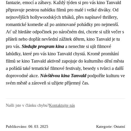
fantazie, emocí a zábavy. Každý týden si pro vás kino Tanvald
připravuje pestrou nabídku filmů pro malé i velké diváky. Od
nejnovějších hollywoodských trháků, přes napínavé thrillery,
romantické komedie až po animované pohádky pro nejmenší.
Ať už hledáte odpočinek po náročném dni, chcete si užít večer s
přáteli nebo dopřát nevšední zážitek dětem, kino Tanvald je tu
pro vás.
Sledujte program kina
a nenechte si ujít filmové
lahůdky, které pro vás kino Tanvald chystá. Kromě promítání
filmů se kino Tanvald aktivně zapojuje do kulturního dění města
a pořádá také tematické filmové festivaly, besedy s tvůrci a další
doprovodné akce.
Návštěvou kina Tanvald
podpoříte kulturu ve
svém městě a zároveň si užijete příjemný čas.
Našli jste v článku chybu?
Kontaktujte nás
Publikováno: 06. 03. 2025
Kategorie:
Ostatní