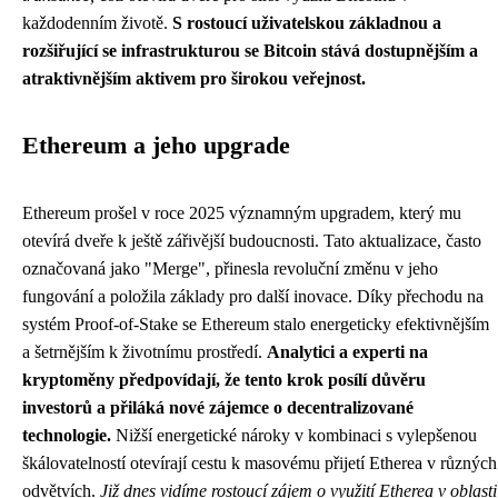
každodenním životě.
S rostoucí uživatelskou základnou a
rozšiřující se infrastrukturou se Bitcoin stává dostupnějším a
atraktivnějším aktivem pro širokou veřejnost.
Ethereum a jeho upgrade
Ethereum prošel v roce 2025 významným upgradem, který mu
otevírá dveře k ještě zářivější budoucnosti. Tato aktualizace, často
označovaná jako "Merge", přinesla revoluční změnu v jeho
fungování a položila základy pro další inovace. Díky přechodu na
systém Proof-of-Stake se Ethereum stalo energeticky efektivnějším
a šetrnějším k životnímu prostředí.
Analytici a experti na
kryptoměny předpovídají, že tento krok posílí důvěru
investorů a přiláká nové zájemce o decentralizované
technologie.
Nižší energetické nároky v kombinaci s vylepšenou
škálovatelností otevírají cestu k masovému přijetí Etherea v různých
odvětvích.
Již dnes vidíme rostoucí zájem o využití Etherea v oblasti