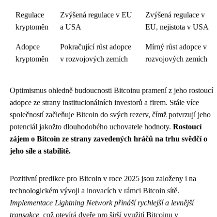
Regulace
Zvýšená regulace v EU
Zvýšená regulace v
kryptoměn
a USA
EU, nejistota v USA
Adopce
Pokračující růst adopce
Mírný růst adopce v
kryptoměn
v rozvojových zemích
rozvojových zemích
Optimismus ohledně budoucnosti Bitcoinu pramení z jeho rostoucí
adopce ze strany institucionálních investorů a firem. Stále více
společností začleňuje Bitcoin do svých rezerv, čímž potvrzují jeho
potenciál jakožto dlouhodobého uchovatele hodnoty.
Rostoucí
zájem o Bitcoin ze strany zavedených hráčů na trhu svědčí o
jeho síle a stabilitě.
Pozitivní predikce pro Bitcoin v roce 2025 jsou založeny i na
technologickém vývoji a inovacích v rámci Bitcoin sítě.
Implementace Lightning Network přináší rychlejší a levnější
transakce,
což otevírá dveře pro širší využití Bitcoinu v