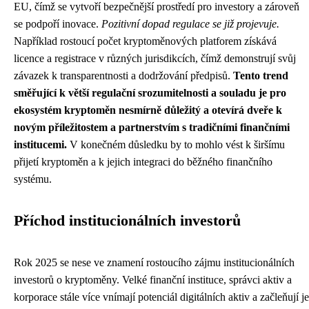
EU, čímž se vytvoří bezpečnější prostředí pro investory a zároveň
se podpoří inovace.
Pozitivní dopad regulace se již projevuje.
Například rostoucí počet kryptoměnových platforem získává
licence a registrace v různých jurisdikcích, čímž demonstrují svůj
závazek k transparentnosti a dodržování předpisů.
Tento trend
směřující k větší regulační srozumitelnosti a souladu je pro
ekosystém kryptoměn nesmírně důležitý a otevírá dveře k
novým příležitostem a partnerstvím s tradičními finančními
institucemi.
V konečném důsledku by to mohlo vést k širšímu
přijetí kryptoměn a k jejich integraci do běžného finančního
systému.
Příchod institucionálních investorů
Rok 2025 se nese ve znamení rostoucího zájmu institucionálních
investorů o kryptoměny. Velké finanční instituce, správci aktiv a
korporace stále více vnímají potenciál digitálních aktiv a začleňují je