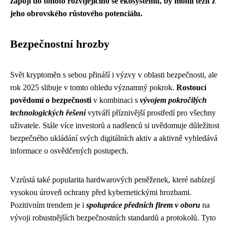
zapojí do tohoto rozvíjejícího se ekosystému, by mohli těžit z
jeho obrovského růstového potenciálu.
Bezpečnostní hrozby
Svět kryptoměn s sebou přináší i výzvy v oblasti bezpečnosti, ale
rok 2025 slibuje v tomto ohledu významný pokrok.
Rostoucí
povědomí o bezpečnosti
v kombinaci s
vývojem pokročilých
technologických řešení
vytváří příznivější prostředí pro všechny
uživatele. Stále více investorů a nadšenců si uvědomuje důležitost
bezpečného ukládání svých digitálních aktiv a aktivně vyhledává
informace o osvědčených postupech.
Vzrůstá také popularita hardwarových peněženek, které nabízejí
vysokou úroveň ochrany před kybernetickými hrozbami.
Pozitivním trendem je i
spolupráce předních firem v oboru
na
vývoji robustnějších bezpečnostních standardů a protokolů. Tyto