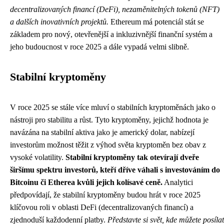
decentralizovaných financí (DeFi), nezaměnitelných tokenů (NFT)
a dalších inovativních projektů.
Ethereum má potenciál stát se
základem pro nový, otevřenější a inkluzivnější finanční systém a
jeho budoucnost v roce 2025 a dále vypadá velmi slibně.
Stabilní kryptoměny
V roce 2025 se stále více mluví o stabilních kryptoměnách jako o
nástroji pro stabilitu a růst. Tyto kryptoměny, jejichž hodnota je
navázána na stabilní aktiva jako je americký dolar, nabízejí
investorům možnost těžit z výhod světa kryptoměn bez obav z
vysoké volatility.
Stabilní kryptoměny tak otevírají dveře
širšímu spektru investorů, kteří dříve váhali s investováním do
Bitcoinu či Etherea kvůli jejich kolísavé ceně.
Analytici
předpovídají, že stabilní kryptoměny budou hrát v roce 2025
klíčovou roli v oblasti DeFi (decentralizovaných financí) a
zjednoduší každodenní platby.
Představte si svět, kde můžete posílat