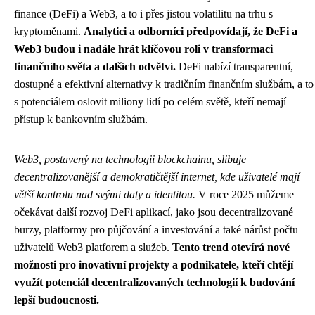
finance (DeFi) a Web3, a to i přes jistou volatilitu na trhu s
kryptoměnami.
Analytici a odborníci předpovídají, že DeFi a
Web3 budou i nadále hrát klíčovou roli v transformaci
finančního světa a dalších odvětví.
DeFi nabízí transparentní,
dostupné a efektivní alternativy k tradičním finančním službám, a to
s potenciálem oslovit miliony lidí po celém světě, kteří nemají
přístup k bankovním službám.
Web3, postavený na technologii blockchainu, slibuje
decentralizovanější a demokratičtější internet, kde uživatelé mají
větší kontrolu nad svými daty a identitou.
V roce 2025 můžeme
očekávat další rozvoj DeFi aplikací, jako jsou decentralizované
burzy, platformy pro půjčování a investování a také nárůst počtu
uživatelů Web3 platforem a služeb.
Tento trend otevírá nové
možnosti pro inovativní projekty a podnikatele, kteří chtějí
využít potenciál decentralizovaných technologií k budování
lepší budoucnosti.