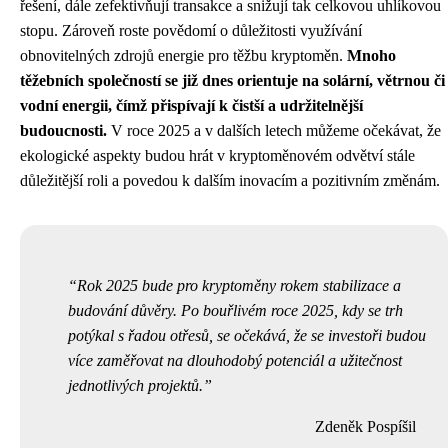
řešení, dále zefektivňují transakce a snižují tak celkovou uhlíkovou
stopu. Zároveň roste povědomí o důležitosti využívání
obnovitelných zdrojů energie pro těžbu kryptoměn.
Mnoho
těžebních společností se již dnes orientuje na solární, větrnou či
vodní energii, čímž přispívají k čistší a udržitelnější
budoucnosti.
V roce 2025 a v dalších letech můžeme očekávat, že
ekologické aspekty budou hrát v kryptoměnovém odvětví stále
důležitější roli a povedou k dalším inovacím a pozitivním změnám.
Rok 2025 bude pro kryptoměny rokem stabilizace a
budování důvěry. Po bouřlivém roce 2025, kdy se trh
potýkal s řadou otřesů, se očekává, že se investoři budou
více zaměřovat na dlouhodobý potenciál a užitečnost
jednotlivých projektů.
Zdeněk Pospíšil