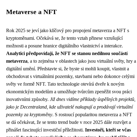
Metaverse a NFT
Rok 2025 se jeví jako klíčový pro propojení metaverza a NFT s
kryptoměnami. Očekává se, že tento vztah přinese vzrušující
možnosti a posune hranice digitálního vlastnictví a interakce.
Analytici předpovídají, že NFT se stanou nedílnou součástí
metaverza
, a to zejména v oblastech jako jsou virtuální světy, hry a
digitální umění. Představte si, že byste si mohli koupit, vlastnit a
obchodovat s virtuálními pozemky, stavbami nebo dokonce celými
světy ve formě NFT. Tato technologie otevírá dveře k novým
ekonomickým modelům a umožňuje tvůrcům zpeněžit svou práci
inovativními způsoby.
Již dnes vidíme příklady úspěšných projektů,
jako je Decentraland, kde uživatelé nakupují a prodávají virtuální
pozemky za kryptoměny
. S rostoucí popularitou metaverza a NFT
se dá očekávat, že se tento trend bude v roce 2025 dále rozvíjet a
přinášet fascinující investiční příležitosti.
Investoři, kteří se včas