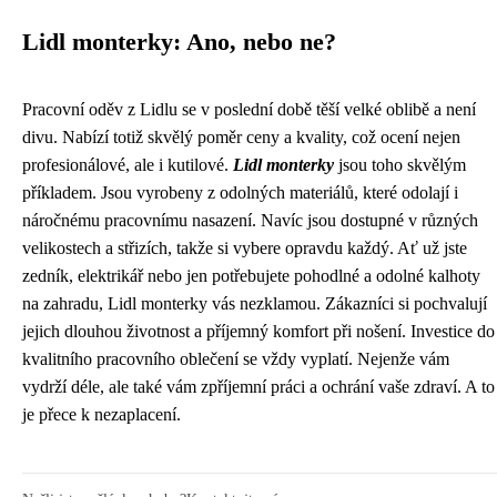
Lidl monterky: Ano, nebo ne?
Pracovní oděv z Lidlu se v poslední době těší velké oblibě a není
divu. Nabízí totiž skvělý poměr ceny a kvality, což ocení nejen
profesionálové, ale i kutilové.
Lidl monterky
jsou toho skvělým
příkladem. Jsou vyrobeny z odolných materiálů, které odolají i
náročnému pracovnímu nasazení. Navíc jsou dostupné v různých
velikostech a střizích, takže si vybere opravdu každý. Ať už jste
zedník, elektrikář nebo jen potřebujete pohodlné a odolné kalhoty
na zahradu, Lidl monterky vás nezklamou. Zákazníci si pochvalují
jejich dlouhou životnost a příjemný komfort při nošení. Investice do
kvalitního pracovního oblečení se vždy vyplatí. Nejenže vám
vydrží déle, ale také vám zpříjemní práci a ochrání vaše zdraví. A to
je přece k nezaplacení.