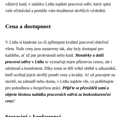
vášnivý kutil, v nabídce Lidlu najdete pracovní oděv, který splní
vaše očekávání a pomůže vám dosáhnout skvělých výsledků.
Cena a dostupnost
V Lidlu si klademe za cíl zpřístupnit kvalitní pracovní oblečení
všem. Naše ceny jsou nastaveny tak, aby byly dostupné pro
každého, ať už jste profesionál nebo kutil.
Montérky a další
pracovní oděvy v Lidlu
se vyznačují nejen příznivou cenou, ale i
odolností a komfortem. Díky tomu se těší velké oblibě u zákazníků,
kteří oceňují jejich skvělý poměr ceny a kvality. Ať už pracujete na
stavbě, na zahradě nebo doma, v Lidlu najdete vše, co potřebujete
pro pohodlnou a bezpečnou práci.
Přijďte se přesvědčit sami a
objevte širokou nabídku pracovních oděvů za bezkonkurenční
ceny!
Srovnání s konkurencí