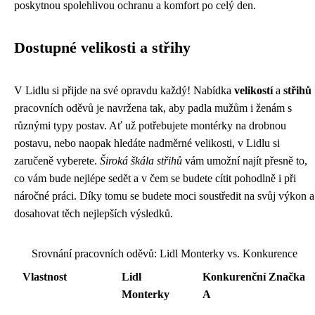
poskytnou spolehlivou ochranu a komfort po celý den.
Dostupné velikosti a střihy
V Lidlu si přijde na své opravdu každý! Nabídka
velikostí
a
střihů
pracovních oděvů je navržena tak, aby padla mužům i ženám s
různými typy postav. Ať už potřebujete montérky na drobnou
postavu, nebo naopak hledáte nadměrné velikosti, v Lidlu si
zaručeně vyberete.
Široká škála střihů
vám umožní najít přesně to,
co vám bude nejlépe sedět a v čem se budete cítit pohodlně i při
náročné práci. Díky tomu se budete moci soustředit na svůj výkon a
dosahovat těch nejlepších výsledků.
Srovnání pracovních oděvů: Lidl Monterky vs. Konkurence
Vlastnost
Lidl
Konkurenční Značka
Monterky
A