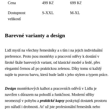
Cena
499 Kč
699 Kč
Dostupnost
S-XXL
M-XL
velikostí
Barevné varianty a design
Lidl myslí na všechny řemeslníky a s tím i na jejich individuální
preference. Proto jsou montérky a pracovní oděvy k dostání v
široké škále barevných variant, od klasické modré a šedé, přes
elegantní černou až po praktickou zelenou. Díky tomu si každý
najde tu pravou barvu, která bude ladit s jeho stylem a typem práce.
Design
montérkových kalhot a pracovních oděvů v Lidlu je
navržen s důrazem na pohodlí a funkčnost. Moderní střihy
neomezují v pohybu a
praktické kapsy
poskytují dostatek prostoru
pro nářadí i drobnosti. Ať už jste profesionální řemeslník nebo