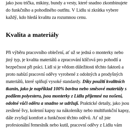
jako jsou trička, mikiny, bundy a vesty, které snadno zkombinujete
do funkčního a pohodlného outfitu. V Lidlu si zkrátka vybere
každý, kdo hledá kvalitu za rozumnou cenu.
Kvalita a materiály
Při výběru pracovního oblečení, ať už se jedná o monterky nebo
jiný typ, je kvalita materiálů a zpracování klíčová pro pohodlí a
bezpečnost při práci. Lidl si je vědom důležitosti těchto faktorů a
proto nabízí pracovní oděvy vyrobené z odolných a prodyšných
materiálů, které splňují vysoké standardy.
Díky použití kvalitních
tkanin, jako je například 100% bavlna nebo směsové materiály s
podílem polyesteru, jsou monterky z Lidlu příjemné na nošení,
odolné vůči oděru a snadno se udržují.
Praktické detaily, jako jsou
zesílené švy, kolenní kapsy na nákoleníky nebo multifunkční kapsy,
dále zvyšují komfort a funkčnost těchto oděvů. Ať už jste
profesionální řemeslník nebo kutil, pracovní oděvy z Lidlu vám