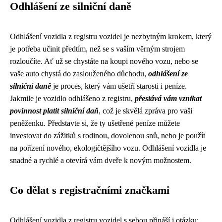
Odhlášení ze silniční daně
Odhlášení vozidla z registru vozidel je nezbytným krokem, který
je potřeba učinit předtím, než se s vaším věrným strojem
rozloučíte. Ať už se chystáte na koupi nového vozu, nebo se
vaše auto chystá do zaslouženého důchodu,
odhlášení ze
silniční daně
je proces, který vám ušetří starosti i peníze.
Jakmile je vozidlo odhlášeno z registru,
přestává vám vznikat
povinnost platit silniční daň
, což je skvělá zpráva pro vaši
peněženku. Představte si, že ty ušetřené peníze můžete
investovat do zážitků s rodinou, dovolenou snů, nebo je použít
na pořízení nového, ekologičtějšího vozu. Odhlášení vozidla je
snadné a rychlé a otevírá vám dveře k novým možnostem.
Co dělat s registračními značkami
Odhlášení vozidla z registru vozidel s sebou přináší i otázku: