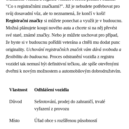
"Co s registračními značkami?". Již je nebudete potřebovat pro
svůj dosavadní vůz, ale to neznamená, že končí v koši!
Registrační značky
si můžete ponechat a využít je v budoucnu.
Možná plánujete koupi nového auta a chcete si na něj převést
své staré, známé značky. Nebo je můžete uschovat pro případ,
že byste si v budoucnu pořídili veterána a chtěli mu dodat punc
originality.
Uchování registračních značek vám dává svobodu a
flexibilitu do budoucna.
Proces odstranění vozidla z registru
vozidel tak nemusí být definitivní tečkou, ale spíše otevřenými
dveřmi k novým možnostem a automobilovým dobrodružstvím.
Vlastnost
Odhlášení vozidla
Důvod
Sešrotování, prodej do zahraničí, trvalé
vyřazení z provozu
Místo
Úřad obce s rozšířenou působností