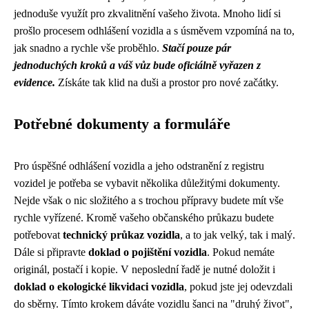
jednoduše využít pro zkvalitnění vašeho života. Mnoho lidí si
prošlo procesem odhlášení vozidla a s úsměvem vzpomíná na to,
jak snadno a rychle vše proběhlo.
Stačí pouze pár
jednoduchých kroků a váš vůz bude oficiálně vyřazen z
evidence.
Získáte tak klid na duši a prostor pro nové začátky.
Potřebné dokumenty a formuláře
Pro úspěšné odhlášení vozidla a jeho odstranění z registru
vozidel je potřeba se vybavit několika důležitými dokumenty.
Nejde však o nic složitého a s trochou přípravy budete mít vše
rychle vyřízené. Kromě vašeho občanského průkazu budete
potřebovat
technický průkaz vozidla
, a to jak velký, tak i malý.
Dále si připravte
doklad o pojištění vozidla
. Pokud nemáte
originál, postačí i kopie. V neposlední řadě je nutné doložit i
doklad o ekologické likvidaci vozidla
, pokud jste jej odevzdali
do sběrny. Tímto krokem dáváte vozidlu šanci na "druhý život",