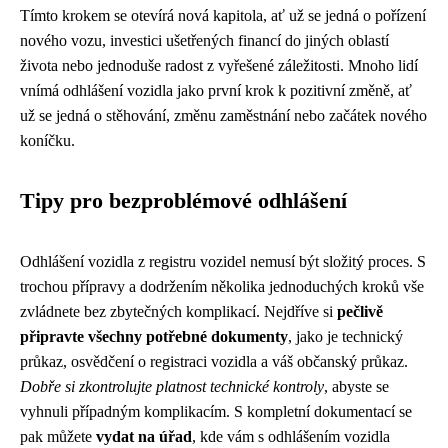
Tímto krokem se otevírá nová kapitola, ať už se jedná o pořízení
nového vozu, investici ušetřených financí do jiných oblastí
života nebo jednoduše radost z vyřešené záležitosti. Mnoho lidí
vnímá odhlášení vozidla jako první krok k pozitivní změně, ať
už se jedná o stěhování, změnu zaměstnání nebo začátek nového
koníčku.
Tipy pro bezproblémové odhlášení
Odhlášení vozidla z registru vozidel nemusí být složitý proces. S
trochou přípravy a dodržením několika jednoduchých kroků vše
zvládnete bez zbytečných komplikací. Nejdříve si
pečlivě
připravte všechny potřebné dokumenty
, jako je technický
průkaz, osvědčení o registraci vozidla a váš občanský průkaz.
Dobře si zkontrolujte platnost technické kontroly
, abyste se
vyhnuli případným komplikacím. S kompletní dokumentací se
pak můžete
vydat na úřad
, kde vám s odhlášením vozidla