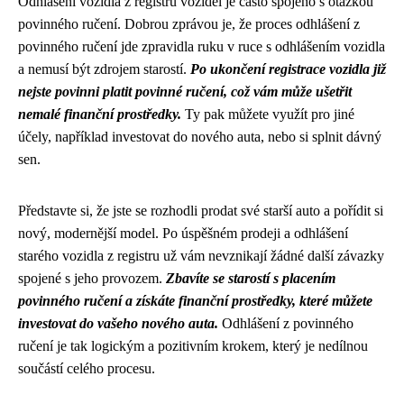
Odhlášení vozidla z registru vozidel je často spojeno s otázkou
povinného ručení. Dobrou zprávou je, že proces odhlášení z
povinného ručení jde zpravidla ruku v ruce s odhlášením vozidla
a nemusí být zdrojem starostí.
Po ukončení registrace vozidla již
nejste povinni platit povinné ručení, což vám může ušetřit
nemalé finanční prostředky.
Ty pak můžete využít pro jiné
účely, například investovat do nového auta, nebo si splnit dávný
sen.
Představte si, že jste se rozhodli prodat své starší auto a pořídit si
nový, modernější model. Po úspěšném prodeji a odhlášení
starého vozidla z registru už vám nevznikají žádné další závazky
spojené s jeho provozem.
Zbavíte se starostí s placením
povinného ručení a získáte finanční prostředky, které můžete
investovat do vašeho nového auta.
Odhlášení z povinného
ručení je tak logickým a pozitivním krokem, který je nedílnou
součástí celého procesu.