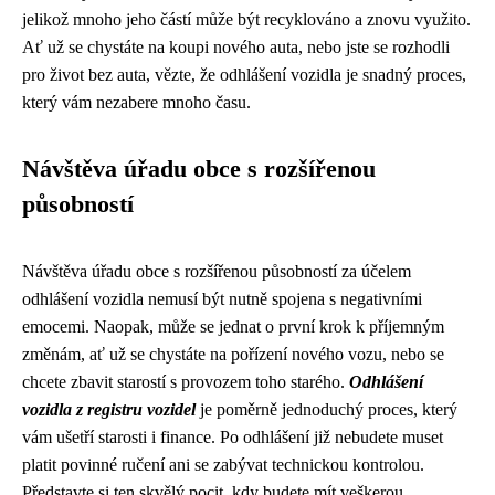
jelikož mnoho jeho částí může být recyklováno a znovu využito.
Ať už se chystáte na koupi nového auta, nebo jste se rozhodli
pro život bez auta, vězte, že odhlášení vozidla je snadný proces,
který vám nezabere mnoho času.
Návštěva úřadu obce s rozšířenou
působností
Návštěva úřadu obce s rozšířenou působností za účelem
odhlášení vozidla nemusí být nutně spojena s negativními
emocemi. Naopak, může se jednat o první krok k příjemným
změnám, ať už se chystáte na pořízení nového vozu, nebo se
chcete zbavit starostí s provozem toho starého.
Odhlášení
vozidla z registru vozidel
je poměrně jednoduchý proces, který
vám ušetří starosti i finance. Po odhlášení již nebudete muset
platit povinné ručení ani se zabývat technickou kontrolou.
Představte si ten skvělý pocit, kdy budete mít veškerou