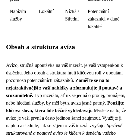
Nabízím
Lokální
Nízká /
Potenciální
služby
Střední
zákazníci v dané
lokalitě
Obsah a struktura avíza
Avízo, stručná upoutávka na váš inzerát, je vaší vstupenkou k
úspěchu. Jeho obsah a struktura hrají klíčovou roli v upoutání
pozornosti potenciálních zákazníků.
Zaměřte se na to
nejatraktivnější z vaší nabídky a zformulujte ji poutavě a
srozumitelně.
Typ inzerátu, ať už se jedná o prodej, pronájem,
nebo hledání služby, by měl být z avíza jasně patrný.
Použijte
klíčová slova, která lidé běžně vyhledávají.
Myslete na to, že
avízo je vaší první a často jedinou šancí zaujmout. Využijte ji
naplno a sledujte, jak se zájem o váš inzerát zvyšuje.
Správně
strukturované a poutavé avízo je klíčem k úspěchu vašeho