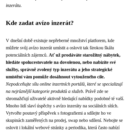
inzerátu.
Kde zadat avízo inzerát?
V dnešní době existuje nepřeberné množství platforem, kde
můžete svůj avízo inzerát umístit a oslovit tak širokou škálu
potenciálních zájemců.
Ať už prodáváte starožitný nábytek,
hledáte spolucestovatele na dovolenou, nebo nabízíte své
služby, správně zvolený typ inzerátu a jeho strategické
umístění vám pomůže dosáhnout vytouženého cíle.
Nepodceňujte sílu online inzertních portálů, které se specializují
na nejrůznější kategorie produktů a služeb.
Právě zde se
shromažďují uživatelé aktivně hledající nabídky podobné té vaší.
Mnoho lidí slaví úspěchy s avízo inzeráty na sociálních sítích.
Vytvořte poutavý příspěvek s fotografiemi a sdílejte ho ve
skupinách zaměřených na prodej, swap nebo sdílení. Nebojte se
oslovit i lokální webové stránky a periodika, která často nabízí