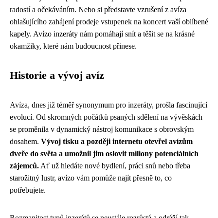
radostí a očekáváním. Nebo si představte vzrušení z avíza
ohlašujícího zahájení prodeje vstupenek na koncert vaší oblíbené
kapely. Avízo inzeráty nám pomáhají snít a těšit se na krásné
okamžiky, které nám budoucnost přinese.
Historie a vývoj avíz
Avíza, dnes již téměř synonymum pro inzeráty, prošla fascinující
evolucí. Od skromných počátků psaných sdělení na vývěskách
se proměnila v dynamický nástroj komunikace s obrovským
dosahem.
Vývoj tisku a později internetu otevřel avízům
dveře do světa a umožnil jim oslovit miliony potenciálních
zájemců.
Ať už hledáte nové bydlení, práci snů nebo třeba
starožitný lustr, avízo vám pomůže najít přesně to, co
potřebujete.
Rozmanitost typů inzerátů se neustále rozrůstá a odráží tak