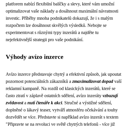
platforem nabízí flexibilní balíčky a slevy, které vám umožní
optimalizovat vaše náklady a dosáhnout maximální návratnosti
investic. Příběhy mnoha podnikatelů dokazují, že i s malým
rozpočtem lze dosáhnout skvělých výsledků. Nebojte se
experimentovat s různými typy inzerátů a najděte tu
nejefektivnější strategii pro vaše podnikání.
Výhody avízo inzerce
Avízo inzerce představuje chytrý a efektivní způsob, jak upoutat
pozornost potenciálních zákazníků a
zmaximalizovat dopad
vaší
reklamní kampaně. Na rozdíl od klasických inzerátů, které se
často ztratí v záplavě ostatních sdělení, avízo inzeráty
vzbuzují
zvědavost
a
nutí čtenáře k akci
. Stručné a výstižné sdělení,
doplněné o lákavý teaser, vytváří atmosféru očekávání a touhy
dozvědět se více. Představte si například avízo inzerát s textem
"Připravte se na revoluci ve světě chytrých telefonů - více již