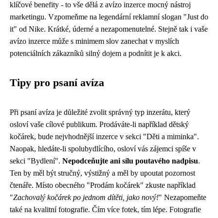
klíčové benefity - to vše dělá z avízo inzerce mocný nástroj
marketingu. Vzpomeňme na legendární reklamní slogan "Just do
it" od Nike. Krátké, úderné a nezapomenutelné. Stejně tak i vaše
avízo inzerce může s minimem slov zanechat v myslích
potenciálních zákazníků silný dojem a podnítit je k akci.
Tipy pro psaní avíza
Při psaní avíza je důležité zvolit správný typ inzerátu, který
osloví vaše cílové publikum. Prodáváte-li například dětský
kočárek, bude nejvhodnější inzerce v sekci "Děti a miminka".
Naopak, hledáte-li spolubydlícího, osloví vás zájemci spíše v
sekci "Bydlení".
Nepodceňujte ani sílu poutavého nadpisu
.
Ten by měl být stručný, výstižný a měl by upoutat pozornost
čtenáře. Místo obecného "Prodám kočárek" zkuste například
"
Zachovalý kočárek po jednom dítěti, jako nový!
" Nezapomeňte
také na kvalitní fotografie. Čím více fotek, tím lépe. Fotografie