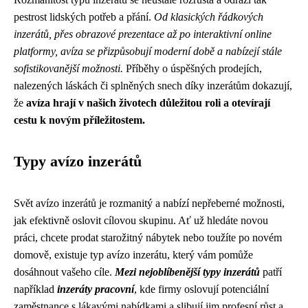
pestrost lidských potřeb a přání.
Od klasických řádkových
inzerátů, přes obrazové prezentace až po interaktivní online
platformy, avíza se přizpůsobují moderní době a nabízejí stále
sofistikovanější možnosti.
Příběhy o úspěšných prodejích,
nalezených láskách či splněných snech díky inzerátům dokazují,
že
avíza hrají v našich životech důležitou roli a otevírají
cestu k novým příležitostem.
Typy avízo inzerátů
Svět avízo inzerátů je rozmanitý a nabízí nepřeberné možnosti,
jak efektivně oslovit cílovou skupinu. Ať už hledáte novou
práci, chcete prodat starožitný nábytek nebo toužíte po novém
domově, existuje typ avízo inzerátu, který vám pomůže
dosáhnout vašeho cíle.
Mezi nejoblíbenější typy inzerátů
patří
například
inzeráty pracovní
, kde firmy oslovují potenciální
zaměstnance s lákavými nabídkami a slibují jim profesní růst a