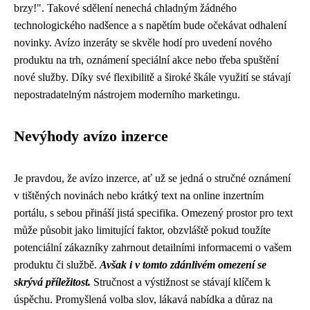
brzy!". Takové sdělení nenechá chladným žádného
technologického nadšence a s napětím bude očekávat odhalení
novinky. Avízo inzeráty se skvěle hodí pro uvedení nového
produktu na trh, oznámení speciální akce nebo třeba spuštění
nové služby. Díky své flexibilitě a široké škále využití se stávají
nepostradatelným nástrojem moderního marketingu.
Nevýhody avízo inzerce
Je pravdou, že avízo inzerce, ať už se jedná o stručné oznámení
v tištěných novinách nebo krátký text na online inzertním
portálu, s sebou přináší jistá specifika. Omezený prostor pro text
může působit jako limitující faktor, obzvláště pokud toužíte
potenciální zákazníky zahrnout detailními informacemi o vašem
produktu či službě.
Avšak i v tomto zdánlivém omezení se
skrývá příležitost.
Stručnost a výstižnost se stávají klíčem k
úspěchu. Promyšlená volba slov, lákavá nabídka a důraz na