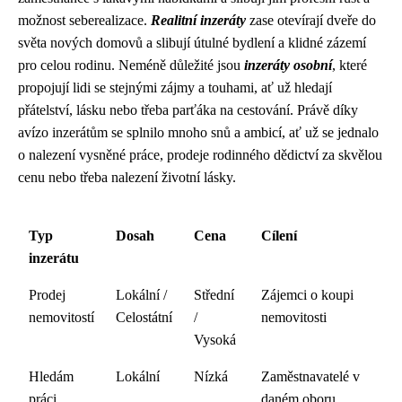
možnost seberealizace.
Realitní inzeráty
zase otevírají dveře do
světa nových domovů a slibují útulné bydlení a klidné zázemí
pro celou rodinu. Neméně důležité jsou
inzeráty osobní
, které
propojují lidi se stejnými zájmy a touhami, ať už hledají
přátelství, lásku nebo třeba parťáka na cestování. Právě díky
avízo inzerátům se splnilo mnoho snů a ambicí, ať už se jednalo
o nalezení vysněné práce, prodeje rodinného dědictví za skvělou
cenu nebo třeba nalezení životní lásky.
Typ
Dosah
Cena
Cílení
inzerátu
Prodej
Lokální /
Střední
Zájemci o koupi
nemovitostí
Celostátní
/
nemovitosti
Vysoká
Hledám
Lokální
Nízká
Zaměstnavatelé v
práci
daném oboru