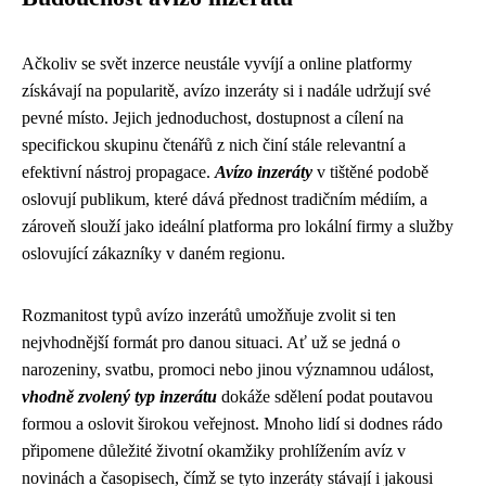
Ačkoliv se svět inzerce neustále vyvíjí a online platformy
získávají na popularitě, avízo inzeráty si i nadále udržují své
pevné místo. Jejich jednoduchost, dostupnost a cílení na
specifickou skupinu čtenářů z nich činí stále relevantní a
efektivní nástroj propagace.
Avízo inzeráty
v tištěné podobě
oslovují publikum, které dává přednost tradičním médiím, a
zároveň slouží jako ideální platforma pro lokální firmy a služby
oslovující zákazníky v daném regionu.
Rozmanitost typů avízo inzerátů umožňuje zvolit si ten
nejvhodnější formát pro danou situaci. Ať už se jedná o
narozeniny, svatbu, promoci nebo jinou významnou událost,
vhodně zvolený typ inzerátu
dokáže sdělení podat poutavou
formou a oslovit širokou veřejnost. Mnoho lidí si dodnes rádo
připomene důležité životní okamžiky prohlížením avíz v
novinách a časopisech, čímž se tyto inzeráty stávají i jakousi