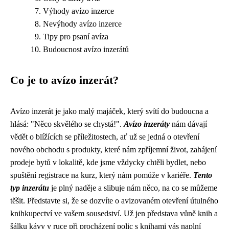
Výhody avízo inzerce
Nevýhody avízo inzerce
Tipy pro psaní avíza
Budoucnost avízo inzerátů
Co je to avízo inzerát?
Avízo inzerát je jako malý majáček, který svítí do budoucna a
hlásá: "Něco skvělého se chystá!".
Avízo inzeráty
nám dávají
vědět o blížících se příležitostech, ať už se jedná o otevření
nového obchodu s produkty, které nám zpříjemní život, zahájení
prodeje bytů v lokalitě, kde jsme vždycky chtěli bydlet, nebo
spuštění registrace na kurz, který nám pomůže v kariéře.
Tento
typ inzerátu
je plný naděje a slibuje nám něco, na co se můžeme
těšit. Představte si, že se dozvíte o avizovaném otevření útulného
knihkupectví ve vašem sousedství. Už jen představa vůně knih a
šálku kávy v ruce při procházení polic s knihami vás naplní