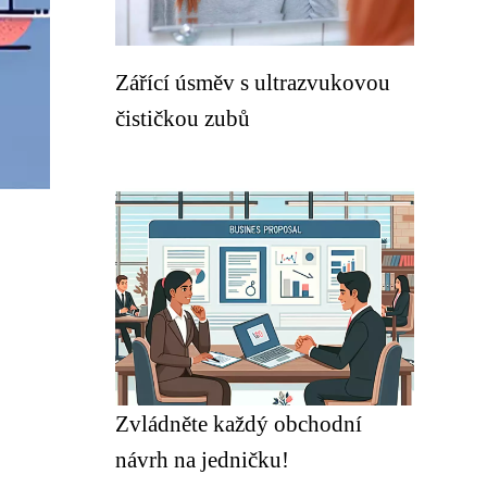
Zářící úsměv s ultrazvukovou
čističkou zubů
Zvládněte každý obchodní
návrh na jedničku!