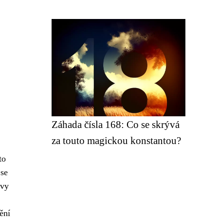
Záhada čísla 168: Co se skrývá
za touto magickou konstantou?
to
 se
avy
ění