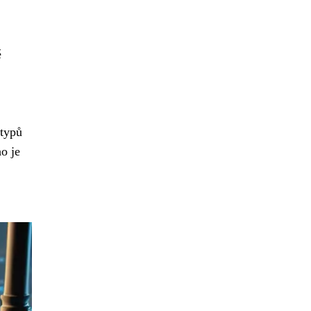
ě
 typů
o je