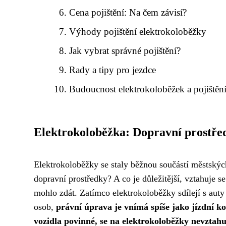
Cena pojištění: Na čem závisí?
Výhody pojištění elektrokoloběžky
Jak vybrat správné pojištění?
Rady a tipy pro jezdce
Budoucnost elektrokoloběžek a pojištěn
Elektrokoloběžka: Dopravní prostře
Elektrokoloběžky se staly běžnou součástí městských 
dopravní prostředky? A co je důležitější, vztahuje 
mohlo zdát. Zatímco elektrokoloběžky sdílejí s auty
osob,
právní úprava je vnímá spíše jako jízdní ko
vozidla povinné, se na elektrokoloběžky nevztahu