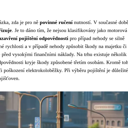
ázka, zda je pro ně
povinné ručení
nutností. V současné dob
řizuje
. Je to dáno tím, že nejsou klasifikovány jako motorová
uzavření pojištění odpovědnosti
pro případ nehody se silně
é rychlosti a v případě nehody způsobit škody na majetku či
ce před vysokými finančními náklady. Na trhu existuje několik
 odpovědnosti kryje škody způsobené třetím osobám. Kromě toh
či poškození elektrokoloběžky. Při výběru pojištění je důležité
ojišťoven.