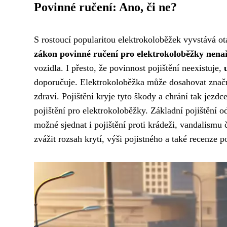
Povinné ručení: Ano, či ne?
S rostoucí popularitou elektrokoloběžek vyvstává ot
zákon povinné ručení pro elektrokoloběžky nena
vozidla. I přesto, že povinnost pojištění neexistuje,
doporučuje. Elektrokoloběžka může dosahovat značn
zdraví. Pojištění kryje tyto škody a chrání tak jezd
pojištění pro elektrokoloběžky. Základní pojištění
možné sjednat i pojištění proti krádeži, vandalismu 
zvážit rozsah krytí, výši pojistného a také recenze p