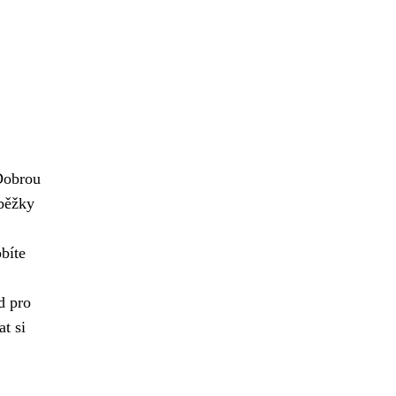
 Dobrou
oběžky
bíte
d pro
t si