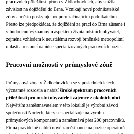
pracovních příležitostí přímo v Židlochovicích, aby snížila
závislost na dojíždění do Brna. Vznikají nové podnikatelské
zóny a město poskytuje podporu začínajícím podnikatelům.
Přesto lze předpokládat, že dojíždění za prací do Brna zůstane i
v budoucnu významným aspektem života místních obyvatel,
zejména vzhledem k neustálému rozvoji brněnské metropolitní
oblasti a rostoucí nabídce specializovaných pracovních pozic.
Pracovní možnosti v průmyslové zóně
Průmyslová zóna v Židlochovicích se v posledních letech
významně rozrostla a nabízí
široké spektrum pracovních
příležitostí pro místní obyvatele i zájemce z okolních obcí
.
Největším zaměstnavatelem v této lokalitě je výrobní závod
společnosti Nortech, který se specializuje na výrobu
průmyslových komponentů a zaměstnává přes 200 pracovníků.
Firma pravidelně nabírá nové zaměstnance na pozice operátorů