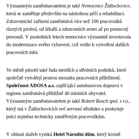
Významným zaměstnavatelem je také
Nemocnice Židlochovice
,
která se zaměřuje především na následnou péči a rehabilitaci.
Zdravotnické zařízení zaměstnává více než 100 pracovníků
různých profesí, od lékařů a zdravotních sester až po pomocný
personál. V posledních letech nemocnice významně investovala
do modernizace svého vybavení, což vedlo k vytvoření dalších
pracovních míst.
Ve městě působí také řada menších a středních podniků, které
společně vytvářejí pestrou mozaiku pracovních příležitostí.
Společnost ADOSA a.s.
zajišťující autobusovou dopravu v
regionu zaměstnává přibližně 40 místních obyvatel.
Významným zaměstnavatelem je také
Robert Bosch spol. s r.o.
,
který má v Židlochovicích své servisní středisko a poskytuje
práci zejména technicky zaměřeným pracovníkům.
V oblasti služeb vyniká
Hotel Národní dům
, který kromě