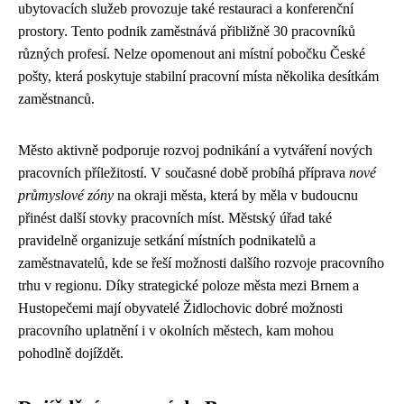
ubytovacích služeb provozuje také restauraci a konferenční
prostory. Tento podnik zaměstnává přibližně 30 pracovníků
různých profesí. Nelze opomenout ani místní pobočku České
pošty, která poskytuje stabilní pracovní místa několika desítkám
zaměstnanců.
Město aktivně podporuje rozvoj podnikání a vytváření nových
pracovních příležitostí. V současné době probíhá příprava
nové
průmyslové zóny
na okraji města, která by měla v budoucnu
přinést další stovky pracovních míst. Městský úřad také
pravidelně organizuje setkání místních podnikatelů a
zaměstnavatelů, kde se řeší možnosti dalšího rozvoje pracovního
trhu v regionu. Díky strategické poloze města mezi Brnem a
Hustopečemi mají obyvatelé Židlochovic dobré možnosti
pracovního uplatnění i v okolních městech, kam mohou
pohodlně dojíždět.