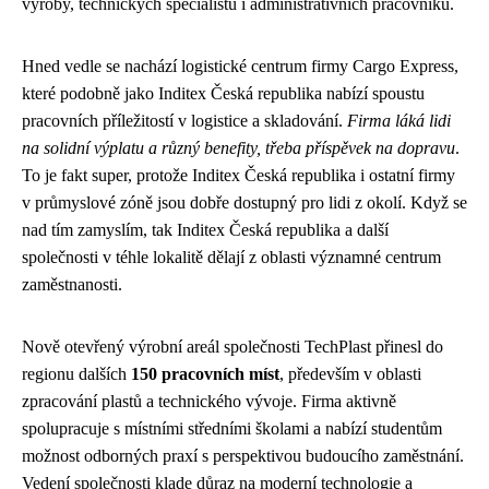
výroby, technických specialistů i administrativních pracovníků.
Hned vedle se nachází logistické centrum firmy Cargo Express,
které podobně jako
Inditex Česká republika
nabízí spoustu
pracovních příležitostí v logistice a skladování.
Firma láká lidi
na solidní výplatu a různý benefity, třeba příspěvek na dopravu
.
To je fakt super, protože Inditex Česká republika i ostatní firmy
v průmyslové zóně jsou dobře dostupný pro lidi z okolí. Když se
nad tím zamyslím, tak Inditex Česká republika a další
společnosti v téhle lokalitě dělají z oblasti významné centrum
zaměstnanosti.
Nově otevřený výrobní areál společnosti TechPlast přinesl do
regionu dalších
150 pracovních míst
, především v oblasti
zpracování plastů a technického vývoje. Firma aktivně
spolupracuje s místními středními školami a nabízí studentům
možnost odborných praxí s perspektivou budoucího zaměstnání.
Vedení společnosti klade důraz na moderní technologie a