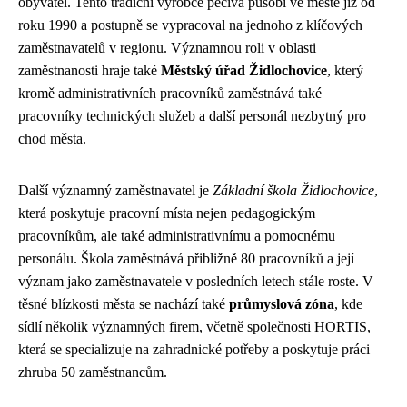
obyvatel. Tento tradiční výrobce pečiva působí ve městě již od
roku 1990 a postupně se vypracoval na jednoho z klíčových
zaměstnavatelů v regionu. Významnou roli v oblasti
zaměstnanosti hraje také
Městský úřad Židlochovice
, který
kromě administrativních pracovníků zaměstnává také
pracovníky technických služeb a další personál nezbytný pro
chod města.
Další významný zaměstnavatel je
Základní škola Židlochovice
,
která poskytuje pracovní místa nejen pedagogickým
pracovníkům, ale také administrativnímu a pomocnému
personálu. Škola zaměstnává přibližně 80 pracovníků a její
význam jako zaměstnavatele v posledních letech stále roste. V
těsné blízkosti města se nachází také
průmyslová zóna
, kde
sídlí několik významných firem, včetně společnosti HORTIS,
která se specializuje na zahradnické potřeby a poskytuje práci
zhruba 50 zaměstnancům.