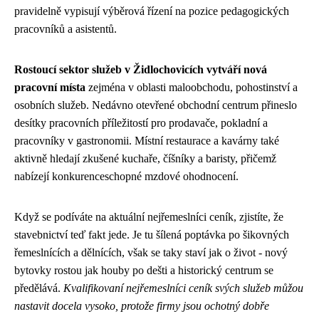
pravidelně vypisují výběrová řízení na pozice pedagogických
pracovníků a asistentů.
Rostoucí sektor služeb v Židlochovicích vytváří nová
pracovní místa
zejména v oblasti maloobchodu, pohostinství a
osobních služeb. Nedávno otevřené obchodní centrum přineslo
desítky pracovních příležitostí pro prodavače, pokladní a
pracovníky v gastronomii. Místní restaurace a kavárny také
aktivně hledají zkušené kuchaře, číšníky a baristy, přičemž
nabízejí konkurenceschopné mzdové ohodnocení.
Když se podíváte na aktuální
nejřemeslníci ceník
, zjistíte, že
stavebnictví teď fakt jede. Je tu šílená poptávka po šikovných
řemeslnících a dělnících, však se taky staví jak o život - nový
bytovky rostou jak houby po dešti a historický centrum se
předělává.
Kvalifikovaní nejřemeslníci ceník svých služeb můžou
nastavit docela vysoko, protože firmy jsou ochotný dobře