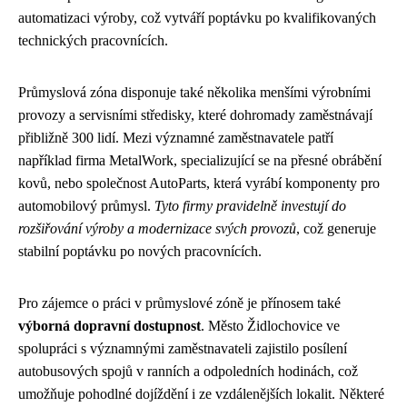
automatizaci výroby, což vytváří poptávku po kvalifikovaných
technických pracovnících.
Průmyslová zóna disponuje také několika menšími výrobními
provozy a servisními středisky, které dohromady zaměstnávají
přibližně 300 lidí. Mezi významné zaměstnavatele patří
například firma MetalWork, specializující se na přesné obrábění
kovů, nebo společnost AutoParts, která vyrábí komponenty pro
automobilový průmysl.
Tyto firmy pravidelně investují do
rozšiřování výroby a modernizace svých provozů
, což generuje
stabilní poptávku po nových pracovnících.
Pro zájemce o práci v průmyslové zóně je přínosem také
výborná dopravní dostupnost
. Město Židlochovice ve
spolupráci s významnými zaměstnavateli zajistilo posílení
autobusových spojů v ranních a odpoledních hodinách, což
umožňuje pohodlné dojíždění i ze vzdálenějších lokalit. Některé