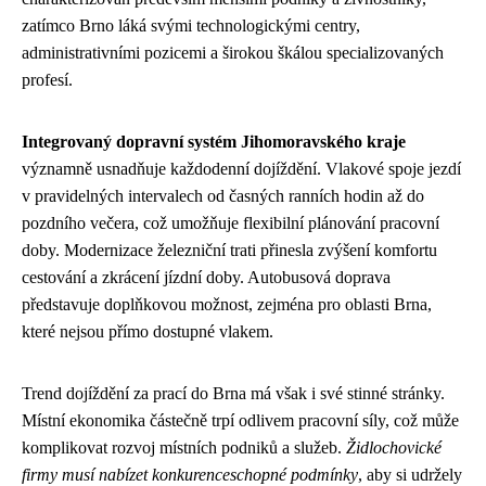
zatímco Brno láká svými technologickými centry,
administrativními pozicemi a širokou škálou specializovaných
profesí.
Integrovaný dopravní systém Jihomoravského kraje
významně usnadňuje každodenní dojíždění. Vlakové spoje jezdí
v pravidelných intervalech od časných ranních hodin až do
pozdního večera, což umožňuje flexibilní plánování pracovní
doby. Modernizace železniční trati přinesla zvýšení komfortu
cestování a zkrácení jízdní doby. Autobusová doprava
představuje doplňkovou možnost, zejména pro oblasti Brna,
které nejsou přímo dostupné vlakem.
Trend dojíždění za prací do Brna má však i své stinné stránky.
Místní ekonomika částečně trpí odlivem pracovní síly, což může
komplikovat rozvoj místních podniků a služeb.
Židlochovické
firmy musí nabízet konkurenceschopné podmínky
, aby si udržely