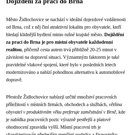
Dojíždění za prací do Brna
Město Židlochovice se nachází v ideální dojezdové vzdálenosti
od Brna, což z něj činí atraktivní lokalitu pro obyvatele, kteří
hledají klidnější bydlení mimo rušné krajské město.
Dojíždění
za prací do Brna je pro místní obyvatele každodenní
realitou
, přičemž cesta autem trvá přibližně 20-25 minut v
závislosti na dopravní situaci. Významným faktorem je také
pravidelné vlakové spojení, které bylo v posledních letech
modernizováno a nabízí pohodlnou alternativu k automobilové
dopravě.
Přestože Židlochovice nabízejí určité množství pracovních
příležitostí v místních firmách, obchodech a službách,
většina
obyvatel v produktivním věku preferuje zaměstnání v Brně
, kde
je nabídka pracovních pozic výrazně pestřejší a platové
ohodnocení zpravidla vyšší. Místní pracovní trh je
charakterizován především menšími podniky a živnostníky,