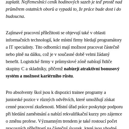
zaplatit. Nejřemeslníci ceník hodinových sazeb je teď prostě nad
průměrem ostatních oborů a vypadá to, že práce bude dost i do
budoucna
.
Zajímavé pracovní příležitosti se objevují také v oblasti
informačních technologií, kde místní firmy hledají programátory
a IT specialisty. Tito odborníci mají možnost pracovat částečně
nebo plně na dálku, což je v současné době velmi žádaný
benefit. Logistické firmy v průmyslové zóně nabírají řidiče
skupiny C a skladníky, přičemž
nabízejí atraktivní bonusový
systém a možnost kariérního růstu
.
Pro absolventy škol jsou k dispozici trainee programy a
juniorské pozice v různých odvětvích, které umožňují získat
cenné pracovní zkušenosti. Místní úřad práce poskytuje podporu
při hledání zaměstnání a nabízí rekvalifikační kurzy pro zájemce
o změnu profese. Významným trendem je také rostoucí počet
pracovních příležitostí na částečný úvazek, které jsou vhodné