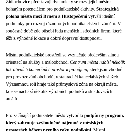
Židlochovice představují dynamicky se rozvíjející město s
bohatým potenciálem pro podnikatelské aktivity.
Strategická
poloha města mezi Brnem a Hustopečemi
vytváří ideální
podmínky pro rozvoj různorodých podnikatelských záměrů. V
současné době zde působí řada menších i středních firem, které
těží z výhodné lokace a dobré dopravní dostupnosti.
Místní podnikatelské prostředí se vyznačuje především silnou
orientací na služby a maloobchod.
Centrum města nabízí několik
lukrativních komerčních prostor k pronájmu
, které jsou vhodné
pro provozování obchodů, restaurací či kancelářských služeb.
Významnou roli hraje také průmyslová zóna na okraji města,
kde se nachází několik výrobních podniků a skladovacích
areálů.
Pro začínající podnikatele město vytvořilo
podpůrný program,
který zahrnuje zvýhodněné nájemné v městských
prostorách během prvního roku podnikání
. Místní