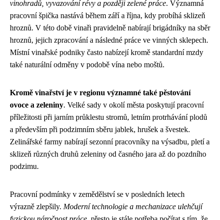
vinohradů, vyvazování révy a později zelené práce
. Významná
pracovní špička nastává během září a října, kdy probíhá sklizeň
hroznů. V této době vinaři pravidelně nabírají brigádníky na sběr
hroznů, jejich zpracování a následné práce ve vinných sklepech.
Místní vinařské podniky často nabízejí kromě standardní mzdy
také naturální odměny v podobě vína nebo moštů.
Kromě vinařství je v regionu významné také pěstování
ovoce a zeleniny
. Velké sady v okolí města poskytují pracovní
příležitosti při jarním průklestu stromů, letním protrhávání plodů
a především při podzimním sběru jablek, hrušek a švestek.
Zelinářské farmy nabírají sezonní pracovníky na výsadbu, pletí a
sklizeň různých druhů zeleniny od časného jara až do pozdního
podzimu.
Pracovní podmínky v zemědělství se v posledních letech
výrazně zlepšily.
Moderní technologie a mechanizace ulehčují
fyzickou náročnost práce
, přesto je stále potřeba počítat s tím, že