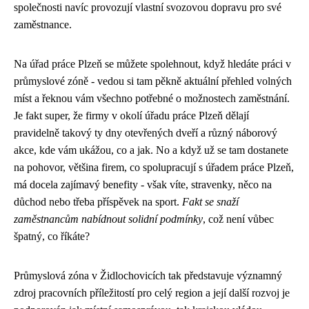
společnosti navíc provozují vlastní svozovou dopravu pro své
zaměstnance.
Na
úřad práce Plzeň
se můžete spolehnout, když hledáte práci v
průmyslové zóně - vedou si tam pěkně aktuální přehled volných
míst a řeknou vám všechno potřebné o možnostech zaměstnání.
Je fakt super, že firmy v okolí úřadu práce Plzeň dělají
pravidelně takový ty dny otevřených dveří a různý náborový
akce, kde vám ukážou, co a jak. No a když už se tam dostanete
na pohovor, většina firem, co spolupracují s úřadem práce Plzeň,
má docela zajímavý benefity - však víte, stravenky, něco na
důchod nebo třeba příspěvek na sport.
Fakt se snaží
zaměstnancům nabídnout solidní podmínky
, což není vůbec
špatný, co říkáte?
Průmyslová zóna v Židlochovicích tak představuje významný
zdroj pracovních příležitostí pro celý region a její další rozvoj je