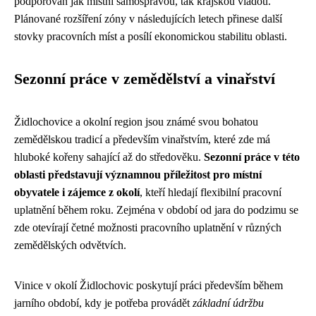
podporován jak místní samosprávou, tak krajskou vládou.
Plánované rozšíření zóny v následujících letech přinese další
stovky pracovních míst a posílí ekonomickou stabilitu oblasti.
Sezonní práce v zemědělství a vinařství
Židlochovice a okolní region jsou známé svou bohatou
zemědělskou tradicí a především vinařstvím, které zde má
hluboké kořeny sahající až do středověku.
Sezonní práce v této
oblasti představují významnou příležitost pro místní
obyvatele i zájemce z okolí
, kteří hledají flexibilní pracovní
uplatnění během roku. Zejména v období od jara do podzimu se
zde otevírají četné možnosti pracovního uplatnění v různých
zemědělských odvětvích.
Vinice v okolí Židlochovic poskytují práci především během
jarního období, kdy je potřeba provádět
základní údržbu