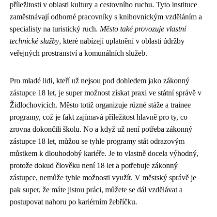
příležitosti v oblasti kultury a cestovního ruchu. Tyto instituce
zaměstnávají odborné pracovníky s knihovnickým vzděláním a
specialisty na turistický ruch.
Město také provozuje vlastní
technické služby
, které nabízejí uplatnění v oblasti údržby
veřejných prostranství a komunálních služeb.
Pro mladé lidi, kteří už nejsou pod dohledem jako
zákonný
zástupce 18 let
, je super možnost získat praxi ve státní správě v
Židlochovicích. Město totiž organizuje různé stáže a trainee
programy, což je fakt zajímavá příležitost hlavně pro ty, co
zrovna dokončili školu. No a když už není potřeba zákonný
zástupce 18 let, můžou se tyhle programy stát odrazovým
můstkem k dlouhodobý kariéře. Je to vlastně docela výhodný,
protože dokud člověku není 18 let a potřebuje zákonný
zástupce, nemůže tyhle možnosti využít. V městský správě je
pak super, že máte jistou práci, můžete se dál vzdělávat a
postupovat nahoru po kariérním žebříčku.