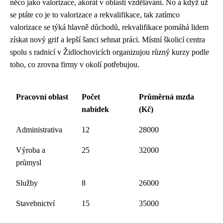
něco jako valorizace, akorát v oblasti vzdělávání. No a když už
se ptáte co je to valorizace a rekvalifikace, tak zatímco
valorizace se týká hlavně důchodů, rekvalifikace pomáhá lidem
získat nový grif a lepší šanci sehnat práci. Místní školicí centra
spolu s radnicí v Židlochovicích organizujou různý kurzy podle
toho, co zrovna firmy v okolí potřebujou.
Pracovní oblast
Počet
Průměrná mzda
nabídek
(Kč)
Administrativa
12
28000
Výroba a
25
32000
průmysl
Služby
8
26000
Stavebnictví
15
35000