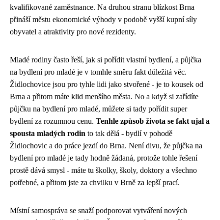
kvalifikované zaměstnance. Na druhou stranu blízkost Brna
přináší městu ekonomické výhody v podobě vyšší kupní síly
obyvatel a atraktivity pro nové rezidenty.
Mladé rodiny často řeší, jak si pořídit vlastní bydlení, a
půjčka
na bydlení pro mladé
je v tomhle směru fakt důležitá věc.
Židlochovice jsou pro tyhle lidi jako stvořené - je to kousek od
Brna a přitom máte klid menšího města. No a když si zařídíte
půjčku na bydlení pro mladé, můžete si tady pořídit super
bydlení za rozumnou cenu.
Tenhle způsob života se fakt ujal a
spousta mladých rodin
to tak dělá - bydlí v pohodě
Židlochovic a do práce jezdí do Brna. Není divu, že půjčka na
bydlení pro mladé je tady hodně žádaná, protože tohle řešení
prostě dává smysl - máte tu školky, školy, doktory a všechno
potřebné, a přitom jste za chvilku v Brně za lepší prací.
Místní samospráva se snaží podporovat vytváření nových