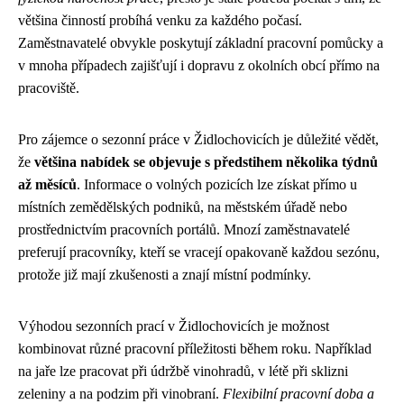
většina činností probíhá venku za každého počasí.
Zaměstnavatelé obvykle poskytují základní pracovní pomůcky a
v mnoha případech zajišťují i dopravu z okolních obcí přímo na
pracoviště.
Pro zájemce o sezonní práce v Židlochovicích je důležité vědět,
že
většina nabídek se objevuje s předstihem několika týdnů
až měsíců
. Informace o volných pozicích lze získat přímo u
místních zemědělských podniků, na městském úřadě nebo
prostřednictvím pracovních portálů. Mnozí zaměstnavatelé
preferují pracovníky, kteří se vracejí opakovaně každou sezónu,
protože již mají zkušenosti a znají místní podmínky.
Výhodou sezonních prací v Židlochovicích je možnost
kombinovat různé pracovní příležitosti během roku. Například
na jaře lze pracovat při údržbě vinohradů, v létě při sklizni
zeleniny a na podzim při vinobraní.
Flexibilní pracovní doba a