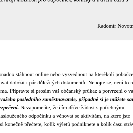
Radomír Novot
snadno stáhnout online nebo vyzvednout na kterékoli pobočc
vat doložit i pár důležitých dokumentů. Nebojte se, není to n
ma. Připravte si prosím váš občanský průkaz a potvrzení o va
d vašeho posledního zaměstnavatele, případně si je můžete sa
ezpečení.
Nezapomeňte, že čím dříve žádost s potřebnými
aslouženého odpočinku a věnovat se aktivitám, na které jste
si konečně přečtete, kolik výletů podniknete a kolik času stráv