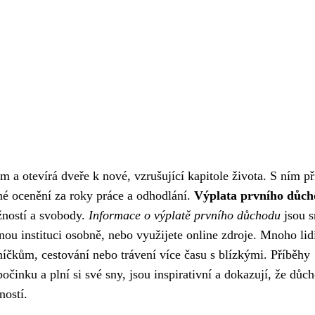
 otevírá dveře k nové, vzrušující kapitole života. S ním př
né ocenění za roky práce a odhodlání.
Výplata prvního důc
ností a svobody.
Informace o výplatě prvního důchodu
jsou 
šnou instituci osobně, nebo využijete online zdroje. Mnoho lid
čkům, cestování nebo trávení více času s blízkými. Příběhy
očinku a plní si své sny, jsou inspirativní a dokazují, že dů
ností.