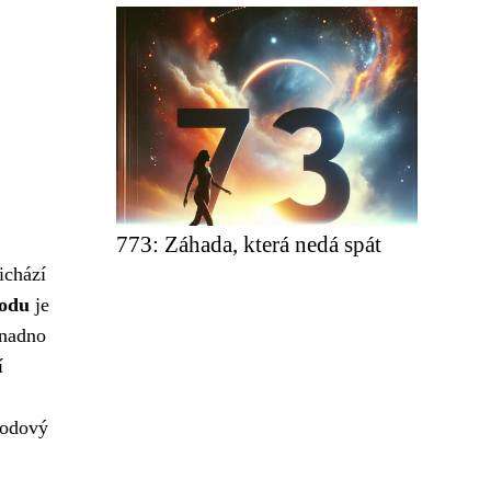
773: Záhada, která nedá spát
ichází
hodu
je
snadno
í
chodový