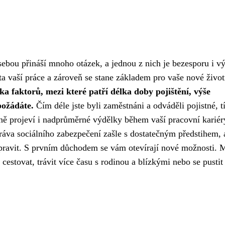
ou přináší mnoho otázek, a jednou z nich je bezesporu i v
ta vaší práce a zároveň se stane základem pro vaše nové život
a faktorů, mezi které patří délka doby pojištění, výše
požádáte.
Čím déle jste byli zaměstnáni a odváděli pojistné, 
vně projeví i nadprůměrné výdělky během vaší pracovní kariér
va sociálního zabezpečení zašle s dostatečným předstihem, 
řipravit. S prvním důchodem se vám otevírají nové možnosti. 
cestovat, trávit více času s rodinou a blízkými nebo se pustit