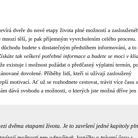
vírá dveře do nové etapy života plné možností a zasloužené
se mnozí těší, je pak příjemným vyvrcholením celého procesu.
o důchodu budete s dostatečným předstihem informováni, a to 
Získáte tak veškeré potřebné informace a budete se moci v kli
že existuje i možnost požádat o předčasný výplatní termín, p
ánované dovolené. Příběhy lidí, kteří si užívají zasloužený
pší motivací. Ať už se rozhodnete cestovat, trávit více času s
ám dává svobodu a možnosti, o kterých jste možná dříve jen s
zi dvěma etapami života. Je to završení jedné kapitoly pl
tevírají možnosti pro odpočinek, koníčky a trávení času s