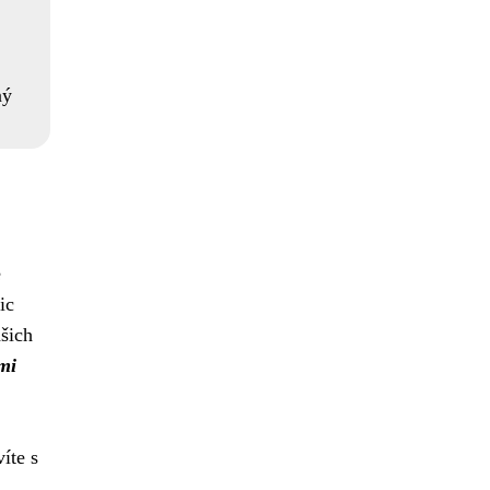
ný
e
ic
šich
mi
íte s