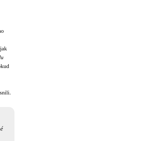
ho
jak
du
okud
nili.
né