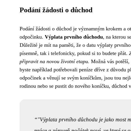
Podání žádosti o důchod
Podání žádosti o důchod je významným krokem a ote
odpočinku.
Výplata prvního důchodu
, na kterou 
Důležité je mít na paměti, že o datu výplaty prvníh
písemně, tak i telefonicky, pokud si to budete přát.
připravit na novou životní etapu.
Možná vás potěší, 
byste například potřebovali peníze dříve z důvodu pl
odpočinek a věnují se svým koníčkům, jsou tou nejle
rodinou nebo se pustit do nového koníčku, důchod v
"Výplata prvního důchodu je jako most me
práce a zároveň počátek nové, ve které se o