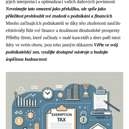
jejich interpretací a optimalizací vašich daňových povinností
Nevnímejte tato omezení jako překážku, ale spíše jako
příležitost prohloubit své znalosti o podnikání a financích
Mnoho začínajících podnikatelů se díky této zkušenosti naučilo
efektivněji řídit své finance a dosáhnout dlouhodobé prosperity
Příběhy firem, které začínaly v malé kanceláři a dnes patří mezi
lídry ve svém oboru, jsou toho jasným důkazem
Věřte ve svůj
podnikatelský sen, využijte dostupné nástroje a budujte
úspěšnou budoucnost