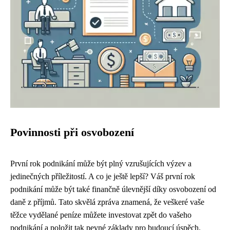
Povinnosti při osvobození
První rok podnikání může být plný vzrušujících výzev a
jedinečných příležitostí. A co je ještě lepší? Váš první rok
podnikání může být také finančně úlevnější díky osvobození od
daně z příjmů. Tato skvělá zpráva znamená, že veškeré vaše
těžce vydělané peníze můžete investovat zpět do vašeho
podnikání a položit tak pevné základy pro budoucí úspěch.