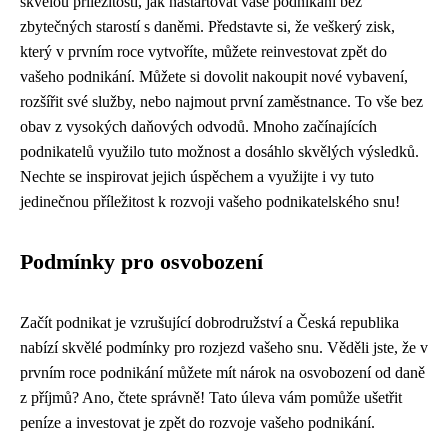
skvělou příležitostí, jak nastartovat vaše podnikání bez
zbytečných starostí s daněmi. Představte si, že veškerý zisk,
který v prvním roce vytvoříte, můžete reinvestovat zpět do
vašeho podnikání. Můžete si dovolit nakoupit nové vybavení,
rozšířit své služby, nebo najmout první zaměstnance. To vše bez
obav z vysokých daňových odvodů. Mnoho začínajících
podnikatelů využilo tuto možnost a dosáhlo skvělých výsledků.
Nechte se inspirovat jejich úspěchem a využijte i vy tuto
jedinečnou příležitost k rozvoji vašeho podnikatelského snu!
Podmínky pro osvobození
Začít podnikat je vzrušující dobrodružství a Česká republika
nabízí skvělé podmínky pro rozjezd vašeho snu. Věděli jste, že v
prvním roce podnikání můžete mít nárok na osvobození od daně
z příjmů? Ano, čtete správně! Tato úleva vám pomůže ušetřit
peníze a investovat je zpět do rozvoje vašeho podnikání.