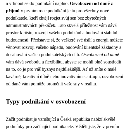
a vrhnout se do podnikání naplno.
Osvobození od daně z
příjmů
v prvním roce podnikání je tu pro všechny nové
podnikatele, kteří chtějí rozjet svůj sen bez zbytečných
administrativních překážek. Tato skvělá příležitost vám dává
prostor k růstu, rozvoji vašeho podnikání a budování stabilní
budoucnosti. Představte si, že veškeré své úsilí a energii můžete
věnovat rozvoji vašeho nápadu, budování klientské základny a
dosahování vašich podnikatelských cílů.
Osvobození od daně
vám dává svobodu a flexibilitu, abyste se mohli plně soustředit
na to, co je pro váš byznys nejdůležitější. Ať už sníte o malé
kavárně, kreativní dílně nebo inovativním start-upu, osvobození
od daně vám pomůže proměnit vaše sny v realitu.
Typy podnikání v osvobození
Začít podnikat je vzrušující a Česká republika nabízí skvělé
podmínky pro začínající podnikatele. Věděli jste, že v prvním