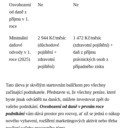
Osvobození
Ne
Ne
od daně z
příjmu v 1.
roce
Minimální
2 944 Kč/měsíc
1 472 Kč/měsíc
daňové
(důchodové
(zdravotní pojištění) +
odvody v 1.
pojištění +
daň z příjmu
roce (2025)
zdravotní
právnických osob z
pojištění)
případného zisku
Tato úleva je skvělým startovním balíčkem pro všechny
začínající podnikatele. Představte si, že všechny peníze, které
byste jinak odváděli na daních, můžete investovat zpět do
vašeho podnikání.
Osvobození od daně v prvním roce
podnikání
vám dává prostor pro rozvoj, ať už se jedná o nákup
nového vybavení, rozšíření marketingových aktivit nebo třeba
posílení vašeho pracovního týmu.