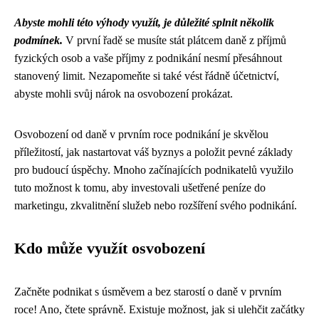
Abyste mohli této výhody využít, je důležité splnit několik
podmínek.
V první řadě se musíte stát plátcem daně z příjmů
fyzických osob a vaše příjmy z podnikání nesmí přesáhnout
stanovený limit. Nezapomeňte si také vést řádně účetnictví,
abyste mohli svůj nárok na osvobození prokázat.
Osvobození od daně v prvním roce podnikání je skvělou
příležitostí, jak nastartovat váš byznys a položit pevné základy
pro budoucí úspěchy. Mnoho začínajících podnikatelů využilo
tuto možnost k tomu, aby investovali ušetřené peníze do
marketingu, zkvalitnění služeb nebo rozšíření svého podnikání.
Kdo může využít osvobození
Začněte podnikat s úsměvem a bez starostí o daně v prvním
roce! Ano, čtete správně. Existuje možnost, jak si ulehčit začátky