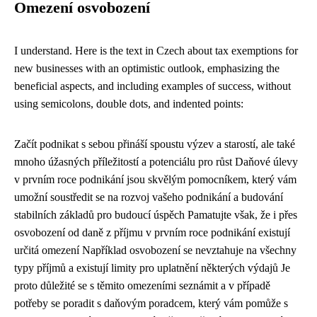
Omezení osvobození
I understand. Here is the text in Czech about tax exemptions for
new businesses with an optimistic outlook, emphasizing the
beneficial aspects, and including examples of success, without
using semicolons, double dots, and indented points:
Začít podnikat s sebou přináší spoustu výzev a starostí, ale také
mnoho úžasných příležitostí a potenciálu pro růst Daňové úlevy
v prvním roce podnikání jsou skvělým pomocníkem, který vám
umožní soustředit se na rozvoj vašeho podnikání a budování
stabilních základů pro budoucí úspěch Pamatujte však, že i přes
osvobození od daně z příjmu v prvním roce podnikání existují
určitá omezení Například osvobození se nevztahuje na všechny
typy příjmů a existují limity pro uplatnění některých výdajů Je
proto důležité se s těmito omezeními seznámit a v případě
potřeby se poradit s daňovým poradcem, který vám pomůže s