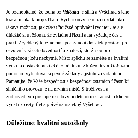
Je pochopitelné, že touha po
řidičáku
je silná a Vyšehrad s jeho
krásami láká k projížďkám. Rychlokurzy se můžou zdát jako
lákavá možnost, jak získat řidičské oprávnění rychleji. Je ale
důležité si uvědomit, že zvládnutí řízení auta vyžaduje čas a
praxi. Zrychlený kurz nemusí poskytnout dostatek prostoru pro
osvojení si všech dovedností a znalostí, které jsou pro
bezpečnou jízdu nezbytné. Místo spěchu se zaměřte na kvalitní
výuku a dostatek praktického tréninku. Zkušení instruktoři vám
pomohou vybudovat si pevné základy a jistotu za volantem.
Pamatujte, že Vaše bezpečnost a bezpečnost ostatních účastníků
silničního provozu je na prvním místě. S trpělivostí a
zodpovědným přístupem se brzy budete moci s radostí a klidem
vydat na cesty, třeba právě na malebný Vyšehrad.
Důležitost kvalitní autoškoly