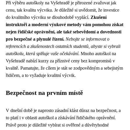
Při výběru autoškoly na Vyšehradě je přirozené zvažovat jak
cenu, tak kvalitu výcviku. Je důležité si uvědomit, že investice
do kvalitního výcviku se dlouhodobě vyplácí.
Zkušení
instruktoři a moderní výukové metody vám pomohou získat
nejen řidičské oprávnění, ale také sebevědomí a dovednosti
pro bezpečné a plynulé řízení.
Nebojte se informovat o
referencích a zkušenostech ostatních studentů, abyste si vybrali
autoškolu, která splňuje vaše očekávání.
Mnoho autoškol na
Vyšehradě nabízí kurzy za příznivé ceny bez kompromisů v
kvalitě. Pamatujte, že cílem je stát se zodpovědným a sebejistým
řidičem, a to vyžaduje kvalitní výcvik.
Bezpečnost na prvním místě
V dnešní době je naprosto zásadní klást důraz na bezpečnost, a
to platí i v oblasti autoškol a získávání řidičského oprávnění.
Právě proto je důležité vybírat si ověřené a důvěryhodné