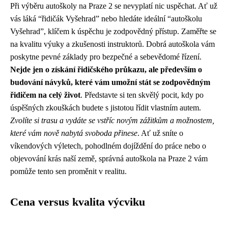
Při výběru autoškoly na Praze 2 se nevyplatí nic uspěchat. Ať už
vás láká “řidičák Vyšehrad” nebo hledáte ideální “autoškolu
Vyšehrad”, klíčem k úspěchu je zodpovědný přístup. Zaměřte se
na kvalitu výuky a zkušenosti instruktorů. Dobrá autoškola vám
poskytne pevné základy pro bezpečné a sebevědomé řízení.
Nejde jen o získání řidičského průkazu, ale především o
budování návyků, které vám umožní stát se zodpovědným
řidičem na celý život
. Představte si ten skvělý pocit, kdy po
úspěšných zkouškách budete s jistotou řídit vlastním autem.
Zvolíte si trasu a vydáte se vstříc novým zážitkům a možnostem,
které vám nově nabytá svoboda přinese
. Ať už sníte o
víkendových výletech, pohodlném dojíždění do práce nebo o
objevování krás naší země, správná autoškola na Praze 2 vám
pomůže tento sen proměnit v realitu.
Cena versus kvalita výcviku