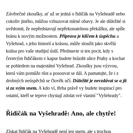
Závěrečné zkoušky, ať už se jedná o řidičák na Vyšehradě nebo
cokoliv jiného, můžou vzbuzovat mírné obavy. Je ale důležité si
uvědomit, že nepředstavují nepřekonatelnou překážku, ale spíše
bránu k novým možnostem.
Příprava je klíčem k úspěchu
a
Vyšehrad, s jeho historií a krásou, může sloužit jako skvělá
kulisa pro vaše studijní úsilí. Představte si ten pocit, kdy s
čerstvým řidičákem v kapse budete brázdit ulice Prahy a kochat
se pohledem na majestátní Vyšehrad. Zkoušky jsou výzvou,
která vám pomůže růst a posouvat se dál. A pamatujte, že i z
drobných neúspěchů se člověk učí.
Důležité je nevzdávat se a jít
si za svým snem.
A kdo ví, třeba právě vy budete inspirací pro
ostatní, kteří se teprve chystají zdolat své vlastní "Vyšehrady".
Řidičák na Vyšehradě: Ano, ale chytře!
Získat řidičák na Vyšehradě není jen snem, ale s trochou