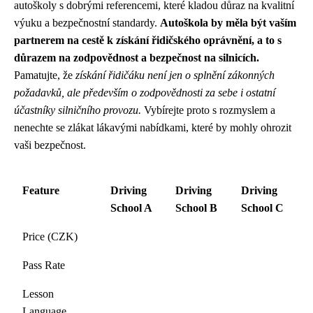
autoškoly s dobrými referencemi, které kladou důraz na kvalitní
výuku a bezpečnostní standardy.
Autoškola by měla být vaším
partnerem na cestě k získání řidičského oprávnění, a to s
důrazem na zodpovědnost a bezpečnost na silnicích.
Pamatujte, že
získání řidičáku není jen o splnění zákonných
požadavků, ale především o zodpovědnosti za sebe i ostatní
účastníky silničního provozu.
Vybírejte proto s rozmyslem a
nenechte se zlákat lákavými nabídkami, které by mohly ohrozit
vaši bezpečnost.
Feature
Driving
Driving
Driving
School A
School B
School C
Price (CZK)
Pass Rate
Lesson
Language