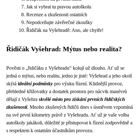
Jak si vybrat tu pravou autoškolu
Recenze a zkušenosti ostatních
Nepodceňujte závěrečné zkoušky
Řidičák na Vyšehradě: Ano, ale chytře!
Řidičák Vyšehrad: Mýtus nebo realita?
Pověsti o „řidičáku z Vyšehradu“ kolují už dlouho. Ať už se
jedná o mýtus, nebo realitu, jedno je jisté: Vyšehrad a jeho okolí
skýtá
ideální podmínky
pro výuku řízení. Klidnější provoz,
přehledné křižovatky a dostatek prostoru pro nácvik manévrů
dělají z Vyšehra
skvělé místo pro získání prvních řidičských
zkušeností
. Mnoho zkušených řidičů dnes s úsměvem vzpomíná
na své první kilometry právě z Vyšehradu. Ať už je vaše volba
autoškoly jakákoli, důležité je přistupovat k řízení zodpovědně a
s respektem k ostatním účastníkům provozu.