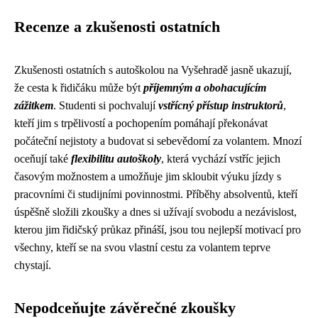
Recenze a zkušenosti ostatních
Zkušenosti ostatních s autoškolou na Vyšehradě jasně ukazují,
že cesta k řidičáku může být
příjemným a obohacujícím
zážitkem
. Studenti si pochvalují
vstřícný přístup instruktorů
,
kteří jim s trpělivostí a pochopením pomáhají překonávat
počáteční nejistoty a budovat si sebevědomí za volantem. Mnozí
oceňují také
flexibilitu autoškoly
, která vychází vstříc jejich
časovým možnostem a umožňuje jim skloubit výuku jízdy s
pracovními či studijními povinnostmi. Příběhy absolventů, kteří
úspěšně složili zkoušky a dnes si užívají svobodu a nezávislost,
kterou jim řidičský průkaz přináší, jsou tou nejlepší motivací pro
všechny, kteří se na svou vlastní cestu za volantem teprve
chystají.
Nepodceňujte závěrečné zkoušky