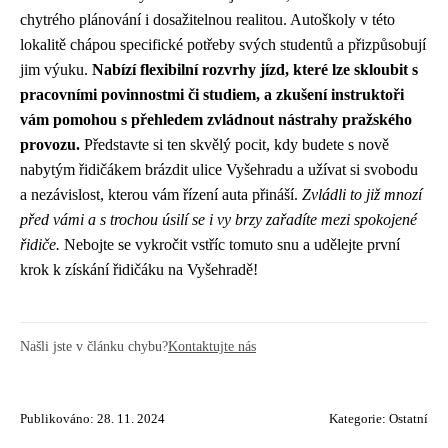
chytrého plánování i dosažitelnou realitou. Autoškoly v této
lokalitě chápou specifické potřeby svých studentů a přizpůsobují
jim výuku.
Nabízí flexibilní rozvrhy jízd, které lze skloubit s
pracovními povinnostmi či studiem, a zkušení instruktoři
vám pomohou s přehledem zvládnout nástrahy pražského
provozu.
Představte si ten skvělý pocit, kdy budete s nově
nabytým řidičákem brázdit ulice Vyšehradu a užívat si svobodu
a nezávislost, kterou vám řízení auta přináší.
Zvládli to již mnozí
před vámi a s trochou úsilí se i vy brzy zařadíte mezi spokojené
řidiče.
Nebojte se vykročit vstříc tomuto snu a udělejte první
krok k získání řidičáku na Vyšehradě!
Našli jste v článku chybu?
Kontaktujte nás
Publikováno: 28. 11. 2024
Kategorie:
Ostatní