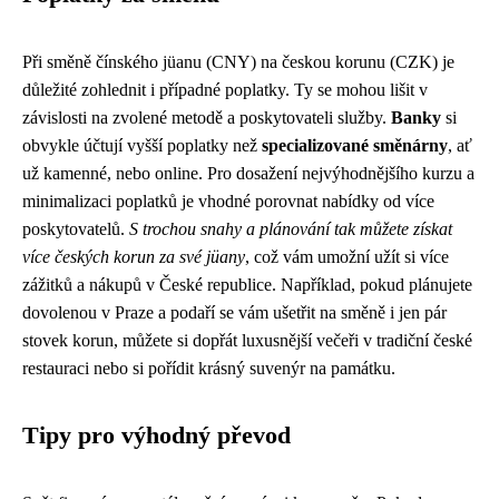
Při směně čínského jüanu (CNY) na českou korunu (CZK) je
důležité zohlednit i případné poplatky. Ty se mohou lišit v
závislosti na zvolené metodě a poskytovateli služby.
Banky
si
obvykle účtují vyšší poplatky než
specializované směnárny
, ať
už kamenné, nebo online. Pro dosažení nejvýhodnějšího kurzu a
minimalizaci poplatků je vhodné porovnat nabídky od více
poskytovatelů.
S trochou snahy a plánování tak můžete získat
více českých korun za své jüany
, což vám umožní užít si více
zážitků a nákupů v České republice. Například, pokud plánujete
dovolenou v Praze a podaří se vám ušetřit na směně i jen pár
stovek korun, můžete si dopřát luxusnější večeři v tradiční české
restauraci nebo si pořídit krásný suvenýr na památku.
Tipy pro výhodný převod