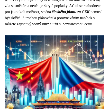
zda si směnárna neúčtuje skryté poplatky. Ať už se rozhodnete
pro jakoukoli možnost, směna
čínského jüanu za CZK
nemusí
být složitá. S trochou plánování a porovnáváním nabídek si
můžete zajistit výhodný kurz a užít si bezstarostnou cestu.