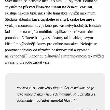
Svět financí se neustále mění a s ním i kurzy měn. Pokud se
chystáte na
převod čínského jüanu na českou korunu
,
existuje několik tipů, jak z této transakce vytěžit maximum.
Sledujte aktuální
kurz čínského jüanu k české koruně
a
využijte momentu, kdy je kurz pro vás nejvýhodnější. Existuje
řada online nástrojů a mobilních aplikací, které vám s tím
pomohou. Některé banky a směnárny také nabízejí svým
klientům výhodnější kurzy pro online transakce. Nebojte se
porovnat nabídky od různých poskytovatelů a vybrat tu
nejvýhodnější. S trochou plánování a informovanosti tak můžete
z vašeho převodu získat více.
Vývoj kurzu čínského jüanu vůči české koruně je
jako tanec draka - nepředvídatelný, plný zvratů a s
potenciálem pořádně zamotat hlavu.