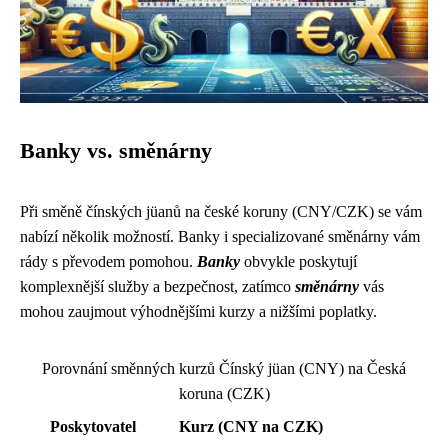
Banky vs. směnárny
Při směně čínských jüanů na české koruny (CNY/CZK) se vám
nabízí několik možností. Banky i specializované směnárny vám
rády s převodem pomohou.
Banky
obvykle poskytují
komplexnější služby a bezpečnost, zatímco
směnárny
vás
mohou zaujmout výhodnějšími kurzy a nižšími poplatky.
Porovnání směnných kurzů Čínský jüan (CNY) na Česká
koruna (CZK)
Poskytovatel
Kurz (CNY na CZK)