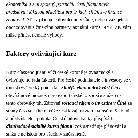
ekonomika a s ní spojený potenciál růstu jüanu navíc
představují lákavou příležitost pro ty, kteří chtějí své finance
zhodnotit
. Ať už plánujete dovolenou v Číně, nebo uvažujete o
obchodování s čínskými partnery, aktuální kurz CNY/CZK vám
může přinést nemalé výhody.
Faktory ovlivňující kurz
Kurz čínského jüanu vůči české koruně je dynamický a
ovlivňuje ho řada faktorů. Pro české podnikatele a investory se v
tom skrývá velký potenciál.
Silnější ekonomický růst Číny
otevírá nové možnosti pro export českého zboží a služeb na
tento obrovský trh. Zároveň
rostoucí zájem o investice v Číně
ze
strany českých firem může vést k zajímavým výnosům. Stabilní
a předvídatelná politika Čínské lidové banky přispívá k
dlouhodobé stabilitě kurzu jüanu
, což usnadňuje plánování a
snižuje nejistotu pro všechny zúčastněné.