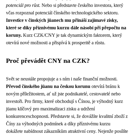
potenciál pro růst.
Nebo si představte českého investora, který
včas rozpoznal potenciál čínského technologického sektoru.
Investice v čínských jüanech mu přináší zajímavé zisky,
které se díky příznivému kurzu dále násobí při přepočtu na
koruny.
Kurz CZK/CNY je tak dynamickým faktorem, který
otevírá nové možnosti a přispívá k prosperitě a růstu.
Proč převádět CNY na CZK?
Svět se neustále propojuje a s ním i naše finanční možnosti.
Převod čínského jüanu na českou korunu
otevírá bránu k
novým příležitostem, ať už jste podnikatelé, cestovatelé nebo
investoři. Pro firmy, které obchodují s Čínou, je výhodný kurz
jüanu klíčový pro maximalizaci zisku a udržení
konkurenceschopnosti. Představte si, že dovážíte kvalitní zboží z
Číny za výhodných podmínek a díky příznivému kurzu
dokážete nabídnout zákazníkům atraktivní ceny. Nejenže posílíte