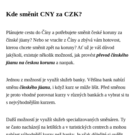
Kde směnit CNY za CZK?
Plánujete cestu do Číny a potřebujete směnit české koruny za
čínské jüany? Nebo se vracíte z Číny a zbývá vám hotovost,
kterou chcete směnit zpět na koruny? Ať už je váš důvod
jakýkoli, existuje několik možností, jak provést
převod čínského
jüanu na českou korunu
a naopak.
Jednou z možností je využít služeb banky. Většina bank nabízí
směnu
čínského jüanu
, i když kurz se může lišit. Před směnou
je proto vhodné porovnat kurzy v různých bankách a vybrat si tu
s nejvýhodnějším kurzem.
Další možností je využít služeb specializovaných směnáren. Ty
se často nacházejí na letištích a v turistických centrech a mohou
nabízet výhodnější kurzy než banky. Je však důležité si ověřit,