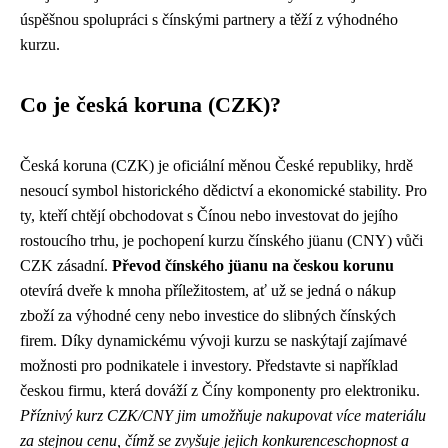
úspěšnou spolupráci s čínskými partnery a těží z výhodného
kurzu.
Co je česká koruna (CZK)?
Česká koruna (CZK) je oficiální měnou České republiky, hrdě
nesoucí symbol historického dědictví a ekonomické stability. Pro
ty, kteří chtějí obchodovat s Čínou nebo investovat do jejího
rostoucího trhu, je pochopení kurzu čínského jüanu (CNY) vůči
CZK zásadní.
Převod čínského jüanu na českou korunu
otevírá dveře k mnoha příležitostem, ať už se jedná o nákup
zboží za výhodné ceny nebo investice do slibných čínských
firem. Díky dynamickému vývoji kurzu se naskýtají zajímavé
možnosti pro podnikatele i investory. Představte si například
českou firmu, která dováží z Číny komponenty pro elektroniku.
Příznivý kurz CZK/CNY jim umožňuje nakupovat více materiálu
za stejnou cenu, čímž se zvyšuje jejich konkurenceschopnost a