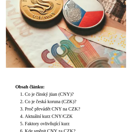
Obsah článku:
Co je čínský jüan (CNY)?
Co je česká koruna (CZK)?
Proč převádět CNY na CZK?
Aktuální kurz CNY/CZK
Faktory ovlivňující kurz
Kde směnit CNY za CZK?