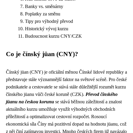
Banky vs. směnárny
Poplatky za směnu
Tipy pro výhodný převod
Historický vývoj kurzu
Budoucnost kurzu CNY/CZK
Co je čínský jüan (CNY)?
Čínský jüan (CNY) je oficiální měnou Čínské lidové republiky a
představuje stále významnější faktor na světové scéně. Pro české
podnikatele a cestovatele se stává stále důležitější rozumět kurzu
čínského jüanu vůči české koruně (CZK).
Převod čínského
jüanu na českou korunu
se stává běžnou záležitostí a znalost
aktuálního kurzu umožňuje využít výhodných obchodních
příležitostí a optimalizovat cestovní rozpočet. Rosoucí
ekonomická síla Číny má pozitivní dopad na hodnotu jüanu, což
z něj činí zajímavou investici. Mnoho českých firem již navázalo