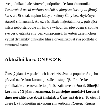
své podnikání, ale zároveň podpoříte i českou ekonomiku.
Cestovatelé ocení možnost směnit si jüany za koruny za férový
kurz
, a užít si tak naplno krásy a kultury Číny bez zbytečných
starostí s financemi. Ať už vás lákají majestátní hory, pulzující
města nebo starobylé chrámy, s výhodným převodem si splníte
své cestovatelské sny bez kompromisů. Investoři zase mohou
využít dynamiky čínského trhu a diverzifikovat svá portfolia o
atraktivní aktiva.
Aktuální kurz CNY/CZK
Čínský jüan si v posledních letech získává na popularitě a jeho
převod na českou korunu je stále dostupnější. Pro české
podnikatele a cestovatele to přináší zajímavé možnosti.
Silnější
koruna vůči jüanu znamená, že za stejné množství korun si
dnes pořídíte více zboží či služeb z Číny než dříve
. To otevírá
dveře k výhodnějším nákupům a investicím.
Rostoucí čínská