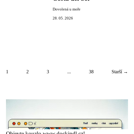
Dovolená u moře
28. 05. 2026
1
2
3
...
38
Starší →
Objevte kouzlo www.dockindl.cz!