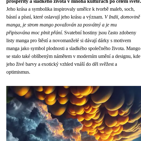
prosperity a sladkého života v mnoha kulturách po celém světě.
Jeho krása a symbolika inspirovaly umělce k tvorbě maleb, soch,
básní a písní, které oslavují jeho krásu a význam.
V Indii, domovině
manga, je strom mango považován za posvátný a je mu
připisována moc plnit přání.
Svatební hostiny jsou často zdobeny
listy manga pro štěstí a novomanželé si dávají dárky s motivem
manga jako symbol plodnosti a sladkého společného života. Mango
se stalo také oblíbeným námětem v moderním umění a designu, kde
jeho živé barvy a exotický vzhled vnáší do děl svěžest a
optimismus.