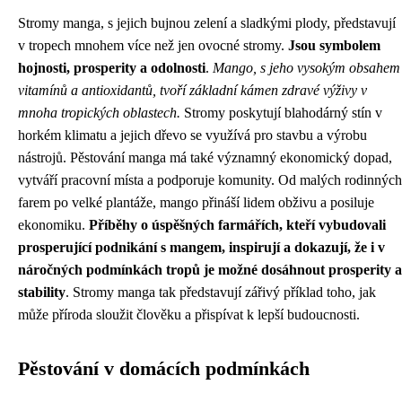
Stromy manga, s jejich bujnou zelení a sladkými plody, představují
v tropech mnohem více než jen ovocné stromy.
Jsou symbolem
hojnosti, prosperity a odolnosti
.
Mango, s jeho vysokým obsahem
vitamínů a antioxidantů, tvoří základní kámen zdravé výživy v
mnoha tropických oblastech.
Stromy poskytují blahodárný stín v
horkém klimatu a jejich dřevo se využívá pro stavbu a výrobu
nástrojů. Pěstování manga má také významný ekonomický dopad,
vytváří pracovní místa a podporuje komunity. Od malých rodinných
farem po velké plantáže, mango přináší lidem obživu a posiluje
ekonomiku.
Příběhy o úspěšných farmářích, kteří vybudovali
prosperující podnikání s mangem, inspirují a dokazují, že i v
náročných podmínkách tropů je možné dosáhnout prosperity a
stability
. Stromy manga tak představují zářivý příklad toho, jak
může příroda sloužit člověku a přispívat k lepší budoucnosti.
Pěstování v domácích podmínkách