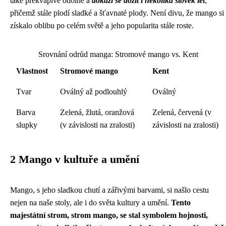
také překvapivě odolné a
dokáží se dožít i několika stovek let
,
přičemž stále plodí sladké a šťavnaté plody. Není divu, že mango si
získalo oblibu po celém světě a jeho popularita stále roste.
Srovnání odrůd manga: Stromové mango vs. Kent
Vlastnost
Stromové mango
Kent
Tvar
Oválný až podlouhlý
Oválný
Barva
Zelená, žlutá, oranžová
Zelená, červená (v
slupky
(v závislosti na zralosti)
závislosti na zralosti)
2 Mango v kultuře a umění
Mango, s jeho sladkou chutí a zářivými barvami, si našlo cestu
nejen na naše stoly, ale i do světa kultury a umění.
Tento
majestátní strom, strom mango, se stal symbolem hojnosti,