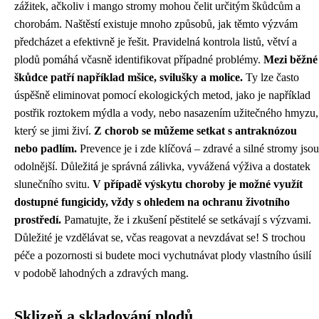
zážitek, ačkoliv i mango stromy mohou čelit určitým škůdcům a
chorobám. Naštěstí existuje mnoho způsobů, jak těmto výzvám
předcházet a efektivně je řešit. Pravidelná kontrola listů, větví a
plodů pomáhá včasně identifikovat případné problémy.
Mezi běžné
škůdce patří například mšice, svilušky a molice.
Ty lze často
úspěšně eliminovat pomocí ekologických metod, jako je například
postřik roztokem mýdla a vody, nebo nasazením užitečného hmyzu,
který se jimi živí.
Z chorob se můžeme setkat s antraknózou
nebo padlím.
Prevence je i zde klíčová – zdravé a silné stromy jsou
odolnější. Důležitá je správná zálivka, vyvážená výživa a dostatek
slunečního svitu.
V případě výskytu choroby je možné využít
dostupné fungicidy, vždy s ohledem na ochranu životního
prostředí.
Pamatujte, že i zkušení pěstitelé se setkávají s výzvami.
Důležité je vzdělávat se, včas reagovat a nevzdávat se! S trochou
péče a pozornosti si budete moci vychutnávat plody vlastního úsilí
v podobě lahodných a zdravých mang.
Sklizeň a skladování plodů