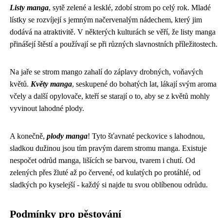
Listy manga
, sytě zelené a lesklé, zdobí strom po celý rok. Mladé
lístky se rozvíjejí s jemným načervenalým nádechem, který jim
dodává na atraktivitě. V některých kulturách se věří, že listy manga
přinášejí štěstí a používají se při různých slavnostních příležitostech.
Na jaře se strom mango zahalí do záplavy drobných, voňavých
květů.
Květy manga
, seskupené do bohatých lat, lákají svým aroma
včely a další opylovače, kteří se starají o to, aby se z květů mohly
vyvinout lahodné plody.
A konečně,
plody manga
! Tyto šťavnaté peckovice s lahodnou,
sladkou dužinou jsou tím pravým darem stromu manga. Existuje
nespočet odrůd manga, lišících se barvou, tvarem i chutí. Od
zelených přes žluté až po červené, od kulatých po protáhlé, od
sladkých po kyselejší - každý si najde tu svou oblíbenou odrůdu.
Podmínky pro pěstování