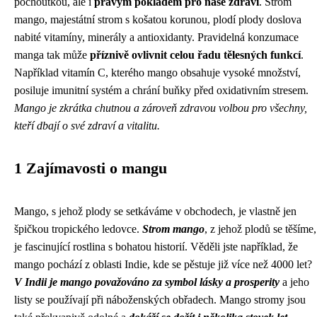
pochoutkou, ale i
pravým pokladem pro naše zdraví
. Strom
mango, majestátní strom s košatou korunou, plodí plody doslova
nabité vitamíny, minerály a antioxidanty. Pravidelná konzumace
manga tak může
příznivě ovlivnit celou řadu tělesných funkcí
.
Například vitamín C, kterého mango obsahuje vysoké množství,
posiluje imunitní systém a chrání buňky před oxidativním stresem.
Mango je zkrátka chutnou a zároveň zdravou volbou pro všechny,
kteří dbají o své zdraví a vitalitu.
1 Zajímavosti o mangu
Mango, s jehož plody se setkáváme v obchodech, je vlastně jen
špičkou tropického ledovce.
Strom mango
, z jehož plodů se těšíme,
je fascinující rostlina s bohatou historií. Věděli jste například, že
mango pochází z oblasti Indie, kde se pěstuje již více než 4000 let?
V Indii je mango považováno za symbol lásky a prosperity
a jeho
listy se používají při náboženských obřadech. Mango stromy jsou