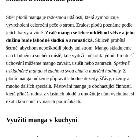
Sběr plodů manga je radostnou událostí, která symbolizuje
vyvrcholení celoroční péče o strom. Zralost plodů poznáme podle
jejich barvy a vůně.
Zralé mango se lehce oddělí od větve a jeho
dužina bude lahodně sladká a aromatická.
Sklizeň probíhá
šetrně, abychom nepoškodili plody ani strom. Mango skladujeme
na chladném a suchém místě, kde vydrží i několik týdnů. Pro delší
uchování můžeme mango zavařit, usušit nebo zamrazit.
Správně
uskladněné mango si zachová svou chuť a nutriční hodnoty.
Z
plodů manga můžeme připravit lahodné dezerty, šťávy, džemy a
mnoho dalších specialit. Pěstování manga je obohacující činností,
která přináší radost z vlastních plodů a umožňuje nám vychutnat si
exotickou chuť i v našich podmínkách.
Využití manga v kuchyni