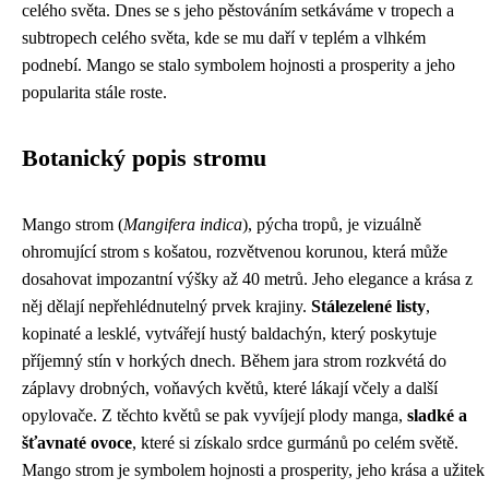
celého světa. Dnes se s jeho pěstováním setkáváme v tropech a
subtropech celého světa, kde se mu daří v teplém a vlhkém
podnebí. Mango se stalo symbolem hojnosti a prosperity a jeho
popularita stále roste.
Botanický popis stromu
Mango strom (
Mangifera indica
), pýcha tropů, je vizuálně
ohromující strom s košatou, rozvětvenou korunou, která může
dosahovat impozantní výšky až 40 metrů. Jeho elegance a krása z
něj dělají nepřehlédnutelný prvek krajiny.
Stálezelené listy
,
kopinaté a lesklé, vytvářejí hustý baldachýn, který poskytuje
příjemný stín v horkých dnech. Během jara strom rozkvétá do
záplavy drobných, voňavých květů, které lákají včely a další
opylovače. Z těchto květů se pak vyvíjejí plody manga,
sladké a
šťavnaté ovoce
, které si získalo srdce gurmánů po celém světě.
Mango strom je symbolem hojnosti a prosperity, jeho krása a užitek