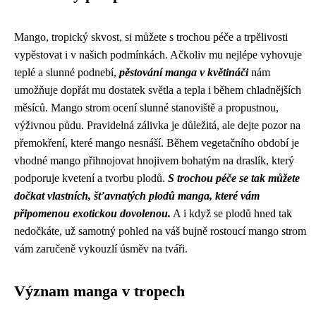
Mango, tropický skvost, si můžete s trochou péče a trpělivosti
vypěstovat i v našich podmínkách. Ačkoliv mu nejlépe vyhovuje
teplé a slunné podnebí,
pěstování manga v květináči
nám
umožňuje dopřát mu dostatek světla a tepla i během chladnějších
měsíců. Mango strom ocení slunné stanoviště a propustnou,
výživnou půdu. Pravidelná zálivka je důležitá, ale dejte pozor na
přemokření, které mango nesnáší. Během vegetačního období je
vhodné mango přihnojovat hnojivem bohatým na draslík, který
podporuje kvetení a tvorbu plodů.
S trochou péče se tak můžete
dočkat vlastních, šťavnatých plodů manga, které vám
připomenou exotickou dovolenou.
A i když se plodů hned tak
nedočkáte, už samotný pohled na váš bujně rostoucí mango strom
vám zaručeně vykouzlí úsměv na tváři.
Význam manga v tropech