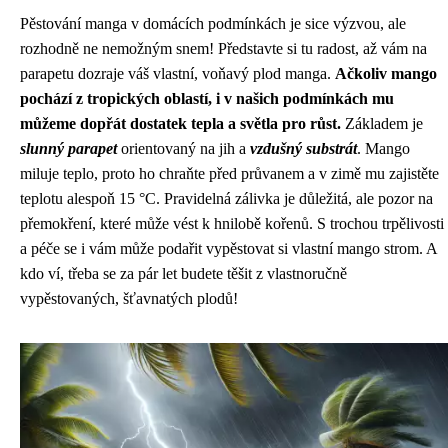
Pěstování manga v domácích podmínkách je sice výzvou, ale
rozhodně ne nemožným snem! Představte si tu radost, až vám na
parapetu dozraje váš vlastní, voňavý plod manga.
Ačkoliv mango
pochází z tropických oblastí, i v našich podmínkách mu
můžeme dopřát dostatek tepla a světla pro růst.
Základem je
slunný parapet
orientovaný na jih a
vzdušný substrát
. Mango
miluje teplo, proto ho chraňte před průvanem a v zimě mu zajistěte
teplotu alespoň 15 °C. Pravidelná zálivka je důležitá, ale pozor na
přemokření, které může vést k hnilobě kořenů. S trochou trpělivosti
a péče se i vám může podařit vypěstovat si vlastní mango strom. A
kdo ví, třeba se za pár let budete těšit z vlastnoručně
vypěstovaných, šťavnatých plodů!