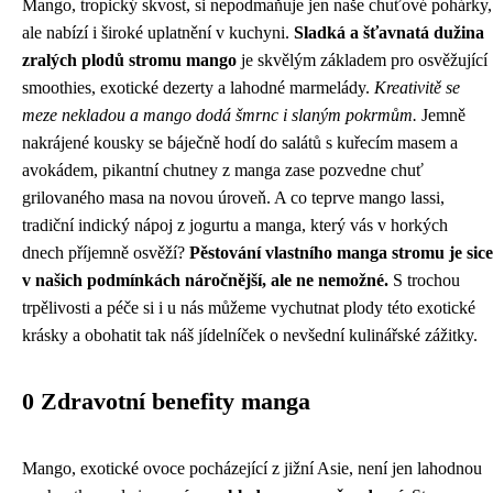
Mango, tropický skvost, si nepodmaňuje jen naše chuťové pohárky,
ale nabízí i široké uplatnění v kuchyni.
Sladká a šťavnatá dužina
zralých plodů stromu mango
je skvělým základem pro osvěžující
smoothies, exotické dezerty a lahodné marmelády.
Kreativitě se
meze nekladou a mango dodá šmrnc i slaným pokrmům.
Jemně
nakrájené kousky se báječně hodí do salátů s kuřecím masem a
avokádem, pikantní chutney z manga zase pozvedne chuť
grilovaného masa na novou úroveň. A co teprve mango lassi,
tradiční indický nápoj z jogurtu a manga, který vás v horkých
dnech příjemně osvěží?
Pěstování vlastního manga stromu je sice
v našich podmínkách náročnější, ale ne nemožné.
S trochou
trpělivosti a péče si i u nás můžeme vychutnat plody této exotické
krásky a obohatit tak náš jídelníček o nevšední kulinářské zážitky.
0 Zdravotní benefity manga
Mango, exotické ovoce pocházející z jižní Asie, není jen lahodnou