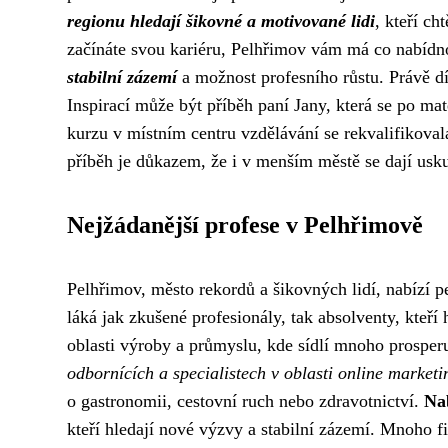
regionu hledají šikovné a motivované lidi
, kteří ch
začínáte svou kariéru, Pelhřimov vám má co nabídnou
stabilní zázemí
a možnost profesního růstu. Právě dí
Inspirací může být příběh paní Jany, která se po ma
kurzu v místním centru vzdělávání se rekvalifikovala
příběh je důkazem, že i v menším městě se dají usku
Nejžádanější profese v Pelhřimově
Pelhřimov, město rekordů a šikovných lidí, nabízí pe
láká jak zkušené profesionály, tak absolventy, kteří 
oblasti výroby a průmyslu, kde sídlí mnoho prosper
odbornících a specialistech v oblasti online marketi
o gastronomii, cestovní ruch nebo zdravotnictví.
Na
kteří hledají nové výzvy a stabilní zázemí. Mnoho 