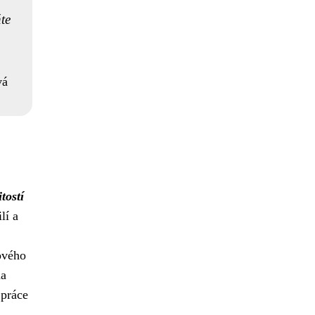
te
vá
tostí
lí a
ového
na
 práce