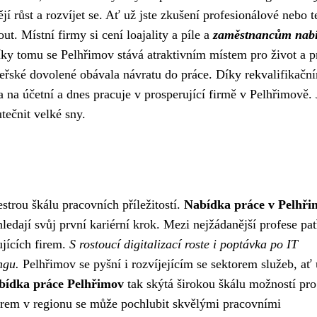
tějí růst a rozvíjet se. Ať už jste zkušení profesionálové nebo 
t. Místní firmy si cení loajality a píle a
zaměstnancům nabí
ky tomu se Pelhřimov stává atraktivním místem pro život a p
teřské dovolené obávala návratu do práce. Díky rekvalifikačn
 na účetní a dnes pracuje v prosperující firmě v Pelhřimově. 
tečnit velké sny.
strou škálu pracovních příležitostí.
Nabídka práce v Pelhři
hledají svůj první kariérní krok. Mezi nejžádanější profese pat
ujících firem.
S rostoucí digitalizací roste i poptávka po IT
ngu.
Pelhřimov se pyšní i rozvíjejícím se sektorem služeb, ať 
bídka práce Pelhřimov
tak skýtá širokou škálu možností pro 
firem v regionu se může pochlubit skvělými pracovními