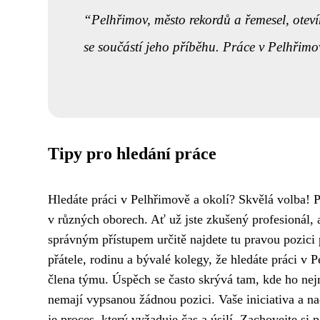
Pelhřimov, město rekordů a řemesel, otevír
se součástí jeho příběhu. Práce v Pelhřimo
Tipy pro hledání práce
Hledáte práci v Pelhřimově a okolí? Skvělá volba! 
v různých oborech. Ať už jste zkušený profesionál, a
správným přístupem určitě najdete tu pravou pozici 
přátele, rodinu a bývalé kolegy, že hledáte práci 
člena týmu. Úspěch se často skrývá tam, kde ho n
nemají vypsanou žádnou pozici. Vaše iniciativa a n
je proces, který vyžaduje čas a úsilí. Zachovejte si