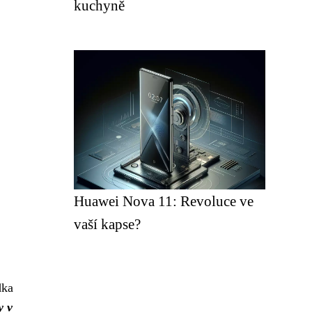
kuchyně
Huawei Nova 11: Revoluce ve
vaší kapse?
dka
y v