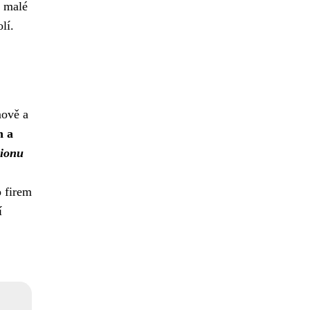
z malé
lí.
mově a
h a
ionu
o firem
í