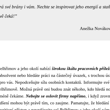
á své brány i vám. Nechte se inspirovat jeho energií a staň
vě čeká!
Anežka Nováko
Pelhřimov a jeho okolí nabízí
širokou škálu pracovních příleži
bsolvent nebo hledáte práci na částečný úvazek, s trochou úsi
pro vás. Nepodceňujte sílu osobních kontaktů. Informujte své
v Pelhřimově. Možná právě oni budou znát někoho, kdo hledá n
ejméně čekáme.
Nebojte se oslovit firmy napřímo
, i když zrov
adšení mohou být právě tím, co zaujme. Pamatujte, že hledání
 pozitivní přístup a nevzdávejte se! Pelhřimov a jeho okolí vám