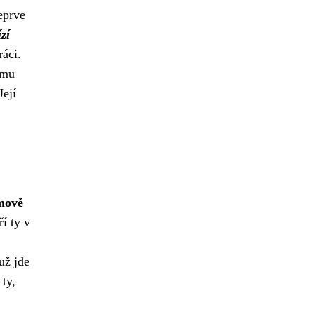
teprve
zí
ráci.
ímu
Její
mově
ří ty v
už jde
ty,