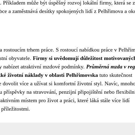
 Příkladem může být úspěšný rozvoj lokální firmy, která se 
ce a zaměstnává desítky spokojených lidí z Pelhřimova a oko
 a rostoucím trhem práce. S rostoucí nabídkou práce v Pelhři
stní obyvatele.
Firmy si uvědomují důležitost motivovanýc
ny nabízet atraktivní mzdové podmínky.
Průměrná mzda v reg
zké životní náklady v oblasti Pelhřimovska
tuto skutečnost
dovolit více a užívat si komfortní životní styl. Navíc, mnoh
 příspěvky na stravování, penzijní připojištění nebo flexibiln
tivním místem pro život a práci, které láká stále více lidí
příležitostmi.