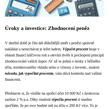
Úroky a investice: Zhodnocení peněz
V dnešní době je čím dál důležitější umět s penězi správně
nakládat a nenechávat je ležet ladem.
Výpočet procent
hraje v
oblasti financí klíčovou roli a otevírá dveře k pochopení principů
zhodnocování vašich úspor. Ať už se jedná o úroky z běžného
účtu, termínovaného vkladu nebo o výnosy z investic, znalost
návodu, jak vypočítat procenta
, vám dává kontrolu nad vašimi
financemi.
Představte si, že vložíte na spořicí účet 10 000 Kč s úrokovou
sazbou 2 % p.a. Díky znalosti
výpočtu procent
si snadno
spočítáte, že po roce budete mít na účtu o 200 Kč více. To je