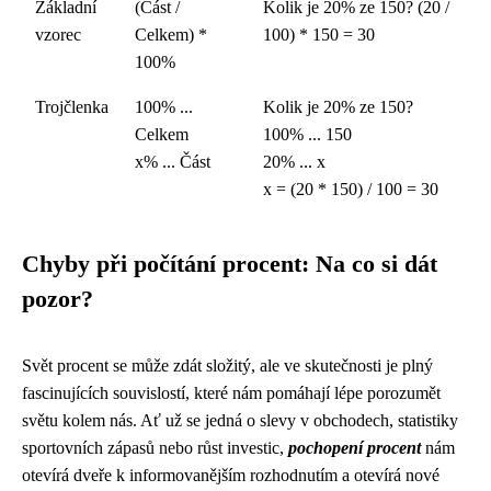
Základní
(Část /
Kolik je 20% ze 150? (20 /
vzorec
Celkem) *
100) * 150 = 30
100%
Trojčlenka
100% ...
Kolik je 20% ze 150?
Celkem
100% ... 150
x% ... Část
20% ... x
x = (20 * 150) / 100 = 30
Chyby při počítání procent: Na co si dát
pozor?
Svět procent se může zdát složitý, ale ve skutečnosti je plný
fascinujících souvislostí, které nám pomáhají lépe porozumět
světu kolem nás. Ať už se jedná o slevy v obchodech, statistiky
sportovních zápasů nebo růst investic,
pochopení procent
nám
otevírá dveře k informovanějším rozhodnutím a otevírá nové