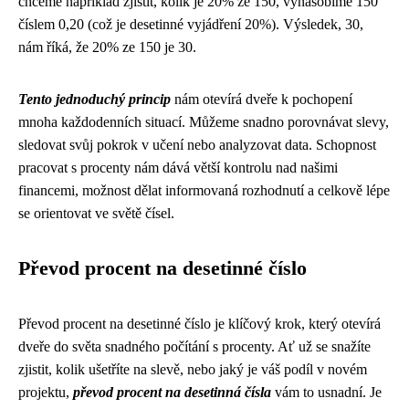
chceme například zjistit, kolik je 20% ze 150, vynásobíme 150
číslem 0,20 (což je desetinné vyjádření 20%). Výsledek, 30,
nám říká, že 20% ze 150 je 30.
Tento jednoduchý princip
nám otevírá dveře k pochopení
mnoha každodenních situací. Můžeme snadno porovnávat slevy,
sledovat svůj pokrok v učení nebo analyzovat data. Schopnost
pracovat s procenty nám dává větší kontrolu nad našimi
financemi, možnost dělat informovaná rozhodnutí a celkově lépe
se orientovat ve světě čísel.
Převod procent na desetinné číslo
Převod procent na desetinné číslo je klíčový krok, který otevírá
dveře do světa snadného počítání s procenty. Ať už se snažíte
zjistit, kolik ušetříte na slevě, nebo jaký je váš podíl v novém
projektu,
převod procent na desetinná čísla
vám to usnadní. Je