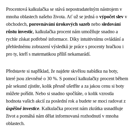
Procentová kalkulačka se stává nepostradatelným nástrojem v
mnoha oblastech našeho života. Ať už se jedná o
výpočet slev
v
obchodech,
porovnávání úrokových sazeb
nebo
sledování
růstu investic
, kalkulačka procent nám umožňuje snadno a
rychle získat potřebné informace. Díky intuitivnímu ovládání a
přehlednému zobrazení výsledků je práce s procenty hračkou i
pro ty, kteří s matematikou příliš nekamarádí.
Představte si například, že najdete skvělou nabídku na boty,
které jsou zlevněné o 30 %. S pomocí kalkulačky procent během
pár sekund zjistíte, kolik přesně ušetříte a za jakou cenu si boty
můžete pořídit. Nebo si snadno spočítáte, o kolik vzrostla
hodnota vašich akcií za poslední rok a budete se moci radovat z
úspěšné investice
. Kalkulačka procent nám zkrátka usnadňuje
život a pomáhá nám dělat informovaná rozhodnutí v mnoha
oblastech.