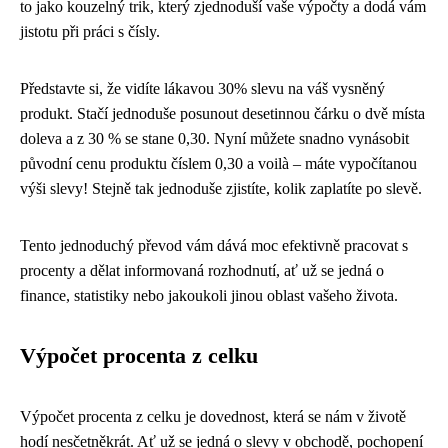
to jako kouzelný trik, který zjednoduší vaše výpočty a dodá vám
jistotu při práci s čísly.
Představte si, že vidíte lákavou 30% slevu na váš vysněný
produkt. Stačí jednoduše posunout desetinnou čárku o dvě místa
doleva a z 30 % se stane 0,30. Nyní můžete snadno vynásobit
původní cenu produktu číslem 0,30 a voilà – máte vypočítanou
výši slevy! Stejně tak jednoduše zjistíte, kolik zaplatíte po slevě.
Tento jednoduchý převod vám dává moc efektivně pracovat s
procenty a dělat informovaná rozhodnutí, ať už se jedná o
finance, statistiky nebo jakoukoli jinou oblast vašeho života.
Výpočet procenta z celku
Výpočet procenta z celku je dovednost, která se nám v životě
hodí nesčetněkrát. Ať už se jedná o slevy v obchodě, pochopení