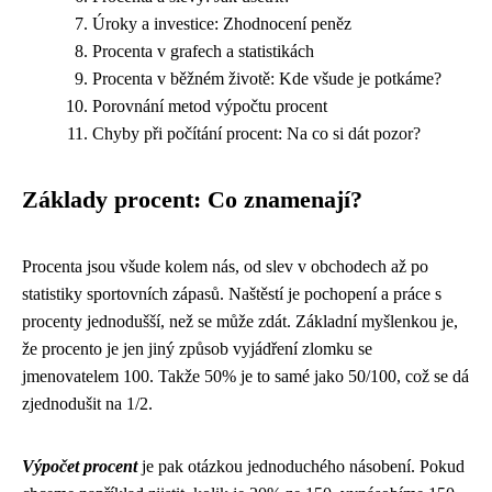
Úroky a investice: Zhodnocení peněz
Procenta v grafech a statistikách
Procenta v běžném životě: Kde všude je potkáme?
Porovnání metod výpočtu procent
Chyby při počítání procent: Na co si dát pozor?
Základy procent: Co znamenají?
Procenta jsou všude kolem nás, od slev v obchodech až po
statistiky sportovních zápasů. Naštěstí je pochopení a práce s
procenty jednodušší, než se může zdát. Základní myšlenkou je,
že procento je jen jiný způsob vyjádření zlomku se
jmenovatelem 100. Takže 50% je to samé jako 50/100, což se dá
zjednodušit na 1/2.
Výpočet procent
je pak otázkou jednoduchého násobení. Pokud