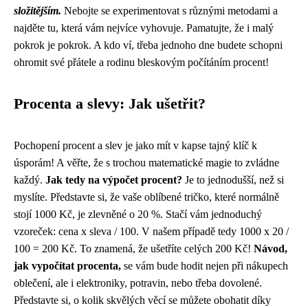
složitějším.
Nebojte se experimentovat s různými metodami a
najděte tu, která vám nejvíce vyhovuje. Pamatujte, že i malý
pokrok je pokrok. A kdo ví, třeba jednoho dne budete schopni
ohromit své přátele a rodinu bleskovým počítáním procent!
Procenta a slevy: Jak ušetřit?
Pochopení procent a slev je jako mít v kapse tajný klíč k
úsporám! A věřte, že s trochou matematické magie to zvládne
každý.
Jak tedy na výpočet procent?
Je to jednodušší, než si
myslíte. Představte si, že vaše oblíbené tričko, které normálně
stojí 1000 Kč, je zlevněné o 20 %. Stačí vám jednoduchý
vzoreček: cena x sleva / 100. V našem případě tedy 1000 x 20 /
100 = 200 Kč. To znamená, že ušetříte celých 200 Kč!
Návod,
jak vypočítat procenta,
se vám bude hodit nejen při nákupech
oblečení, ale i elektroniky, potravin, nebo třeba dovolené.
Představte si, o kolik skvělých věcí se můžete obohatit díky