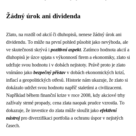
Žádný úrok ani dividenda
Zlato, na rozdíl od akcií či dluhopisů, nenese žádný úrok ani
dividendu. To může na první pohled působit jako nevýhoda, ale
ve skutečnosti skrývá i
pozitivní aspekt
. Zatímco hodnota akcií a
dluhopisů je úzce spjata s výkonností firem a ekonomiky, zlato si
udržuje svou hodnotu i v dobách nejistoty. Právě proto je zlato
vnímáno jako
bezpečný přístav
v dobách ekonomických krizí,
inflací a geopolitických otřesů. Historie nám ukazuje, že zlato si
dokázalo udržet svou hodnotu napříč staletími a civilizacemi.
Například během finanční krize v roce 2008, kdy akciové trhy
zažívaly strmé propady, cena zlata naopak prudce vzrostla. To
dokazuje, že investice do zlata může sloužit jako
efektivní
nástroj
pro diverzifikaci portfolia a ochranu úspor v nejistých
časech.