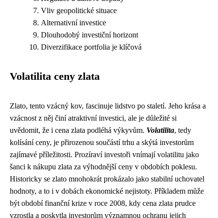
Vliv geopolitické situace
Alternativní investice
Dlouhodobý investiční horizont
Diverzifikace portfolia je klíčová
Volatilita ceny zlata
Zlato, tento vzácný kov, fascinuje lidstvo po staletí. Jeho krása a
vzácnost z něj činí atraktivní investici, ale je důležité si
uvědomit, že i cena zlata podléhá výkyvům.
Volatilita
, tedy
kolísání ceny, je přirozenou součástí trhu a skýtá investorům
zajímavé příležitosti. Prozíraví investoři vnímají volatilitu jako
šanci k nákupu zlata za výhodnější ceny v obdobích poklesu.
Historicky se zlato mnohokrát prokázalo jako stabilní uchovatel
hodnoty, a to i v dobách ekonomické nejistoty. Příkladem může
být období finanční krize v roce 2008, kdy cena zlata prudce
vzrostla a poskytla investorům významnou ochranu jejich