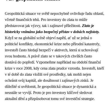
Geopolitická situace ve světě nepochybně ovlivňuje řadu oblastí,
včetně finančních trhů. Pro investory do zlata to může
představovat jak výzvy, tak i zajímavé příležitosti.
Zlato je
historicky vnímáno jako bezpečný přístav v dobách nejistoty.
Když se na globální scéně objeví napětí, ať už se jedná o
politické konflikty, ekonomické krize nebo přírodní katastrofy,
investoři často hledají bezpečí v aktivech, která si uchovávají
svou hodnotu. A právě zlato se v takových chvílích často
dostává do popředí. Vzpomeňme například na období finanční
krize v roce 2008, kdy cena zlata prudce vzrostla. Investoři, kteří
v té době do zlata vložili své prostředky, tak mohli nejen
ochránit svůj kapitál, ale dosáhnout i zajímavých zisků. Je
důležité si uvědomit, že geopolitická situace je dynamická a
neustále se vyvíjí. Proto je pro investory klíčové sledovat
aktuální dění a přizpůsobovat tomu své investiční strategie.