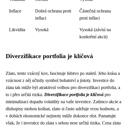
Inflace
Dobrá ochrana proti
Částečná ochrana
inflaci
proti inflaci
Likvidita
Vysoká
Vysoká (závisí na
konkrétní akcii)
Diverzifikace portfolia je klíčová
Zlato, tento vzácný kov, fascinuje lidstvo po staletí. Jeho krása a
vzácnost z něj učinily symbol bohatství a jistoty. Investice do
zlata tak může být atraktivní volbou pro diverzifikaci portfolia, a
to i přes určitá rizika.
Diverzifikace portfolia je klíčová
pro
minimalizaci dopadu volatility na vaše investice. Zatímco akcie a
dluhopisy mohou kolísat, zlato si často udržuje svou hodnotu, a
v dobách ekonomické nejistoty může dokonce růst. Pamatujte
však, že i investice do zlata s sebou nese určitá rizika. Cena zlata