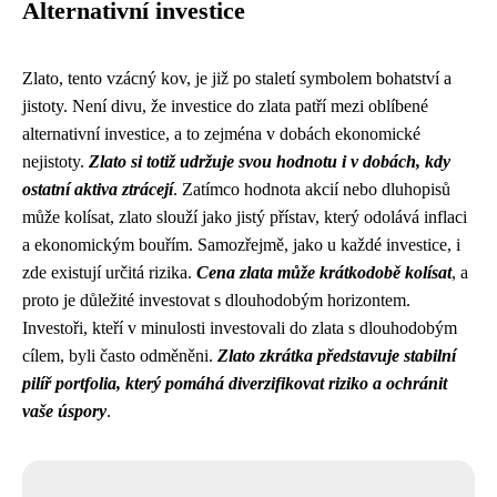
Alternativní investice
Zlato, tento vzácný kov, je již po staletí symbolem bohatství a
jistoty. Není divu, že investice do zlata patří mezi oblíbené
alternativní investice, a to zejména v dobách ekonomické
nejistoty.
Zlato si totiž udržuje svou hodnotu i v dobách, kdy
ostatní aktiva ztrácejí
. Zatímco hodnota akcií nebo dluhopisů
může kolísat, zlato slouží jako jistý přístav, který odolává inflaci
a ekonomickým bouřím. Samozřejmě, jako u každé investice, i
zde existují určitá rizika.
Cena zlata může krátkodobě kolísat
, a
proto je důležité investovat s dlouhodobým horizontem.
Investoři, kteří v minulosti investovali do zlata s dlouhodobým
cílem, byli často odměněni.
Zlato zkrátka představuje stabilní
pilíř portfolia, který pomáhá diverzifikovat riziko a ochránit
vaše úspory
.