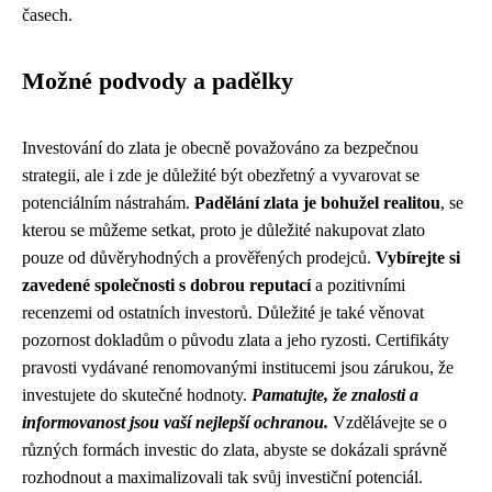
časech.
Možné podvody a padělky
Investování do zlata je obecně považováno za bezpečnou
strategii, ale i zde je důležité být obezřetný a vyvarovat se
potenciálním nástrahám.
Padělání zlata je bohužel realitou
, se
kterou se můžeme setkat, proto je důležité nakupovat zlato
pouze od důvěryhodných a prověřených prodejců.
Vybírejte si
zavedené společnosti s dobrou reputací
a pozitivními
recenzemi od ostatních investorů. Důležité je také věnovat
pozornost dokladům o původu zlata a jeho ryzosti. Certifikáty
pravosti vydávané renomovanými institucemi jsou zárukou, že
investujete do skutečné hodnoty.
Pamatujte, že znalosti a
informovanost jsou vaší nejlepší ochranou.
Vzdělávejte se o
různých formách investic do zlata, abyste se dokázali správně
rozhodnout a maximalizovali tak svůj investiční potenciál.