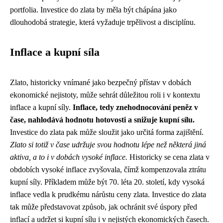
portfolia. Investice do zlata by měla být chápána jako
dlouhodobá strategie, která vyžaduje trpělivost a disciplínu.
Inflace a kupní síla
Zlato, historicky vnímané jako bezpečný přístav v dobách
ekonomické nejistoty, může sehrát důležitou roli i v kontextu
inflace a kupní síly.
Inflace, tedy znehodnocování peněz v
čase, nahlodává hodnotu hotovosti a snižuje kupní sílu.
Investice do zlata pak může sloužit jako určitá forma zajištění.
Zlato si totiž v čase udržuje svou hodnotu lépe než některá jiná
aktiva, a to i v dobách vysoké inflace.
Historicky se cena zlata v
obdobích vysoké inflace zvyšovala, čímž kompenzovala ztrátu
kupní síly. Příkladem může být 70. léta 20. století, kdy vysoká
inflace vedla k prudkému nárůstu ceny zlata. Investice do zlata
tak může představovat způsob, jak ochránit své úspory před
inflací a udržet si kupní sílu i v nejistých ekonomických časech.