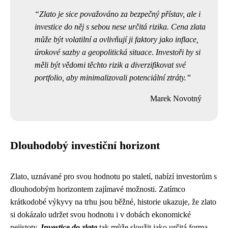
Zlato je sice považováno za bezpečný přístav, ale i
investice do něj s sebou nese určitá rizika. Cena zlata
může být volatilní a ovlivňují ji faktory jako inflace,
úrokové sazby a geopolitická situace. Investoři by si
měli být vědomi těchto rizik a diverzifikovat své
portfolio, aby minimalizovali potenciální ztráty.
Marek Novotný
Dlouhodobý investiční horizont
Zlato, uznávané pro svou hodnotu po staletí, nabízí investorům s
dlouhodobým horizontem zajímavé možnosti. Zatímco
krátkodobé výkyvy na trhu jsou běžné, historie ukazuje, že zlato
si dokázalo udržet svou hodnotu i v dobách ekonomické
nejistoty.
Investice do zlata
tak může sloužit jako určitá forma