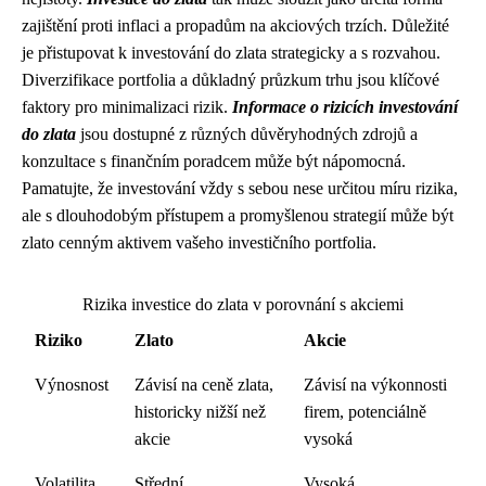
zajištění proti inflaci a propadům na akciových trzích. Důležité
je přistupovat k investování do zlata strategicky a s rozvahou.
Diverzifikace portfolia a důkladný průzkum trhu jsou klíčové
faktory pro minimalizaci rizik.
Informace o rizicích investování
do zlata
jsou dostupné z různých důvěryhodných zdrojů a
konzultace s finančním poradcem může být nápomocná.
Pamatujte, že investování vždy s sebou nese určitou míru rizika,
ale s dlouhodobým přístupem a promyšlenou strategií může být
zlato cenným aktivem vašeho investičního portfolia.
Rizika investice do zlata v porovnání s akciemi
Riziko
Zlato
Akcie
Výnosnost
Závisí na ceně zlata,
Závisí na výkonnosti
historicky nižší než
firem, potenciálně
akcie
vysoká
Volatilita
Střední
Vysoká