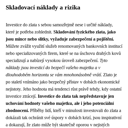
Skladovací náklady a rizika
Investice do zlata s sebou samozřejmě nese i určité náklady,
které je potřeba zohlednit.
Skladování fyzického zlata, jako
jsou mince nebo slitky, vyžaduje zabezpečení a pojištění.
Můžete zvážit využití služeb renomovaných bankovních institucí
nebo specializovaných firem, které se na úschovu drahých kovů
specializují a nabízejí vysokou úroveň zabezpečení.
Tyto
náklady jsou investicí do bezpečí vašeho majetku a v
dlouhodobém horizontu se vám mnohonásobně vrátí.
Zlato je
po staletí vnímáno jako bezpečný přístav v dobách ekonomické
nejistoty. Jeho hodnota má tendenci růst právě tehdy, kdy ostatní
investice ztrácejí.
Investice do zlata tak nepředstavuje jen
uchování hodnoty vašeho majetku, ale i jeho potenciální
zhodnocení.
Příběhy lidí, kteří v minulosti investovali do zlata a
dokázali tak ochránit své úspory v dobách krizí, jsou inspirativní
a dokazují, že zlato může být skutečně oporou v nejistých