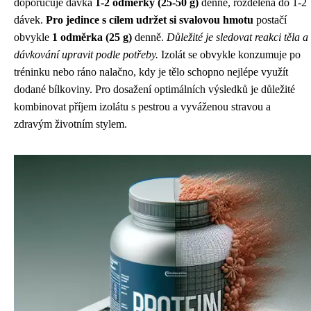
doporučuje dávka
1-2 odměrky (25-50 g)
denně, rozdělená do 1-2
dávek.
Pro jedince s cílem udržet si svalovou hmotu
postačí
obvykle
1 odměrka (25 g)
denně.
Důležité je sledovat reakci těla a
dávkování upravit podle potřeby.
Izolát se obvykle konzumuje po
tréninku nebo ráno nalačno, kdy je tělo schopno nejlépe využít
dodané bílkoviny. Pro dosažení optimálních výsledků je důležité
kombinovat příjem izolátu s pestrou a vyváženou stravou a
zdravým životním stylem.