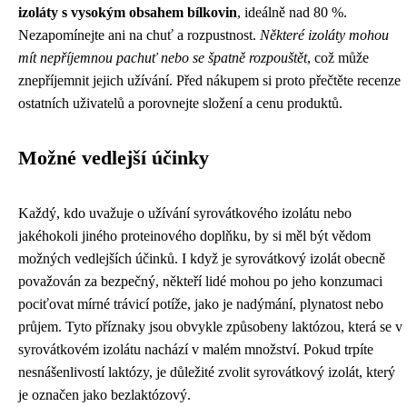
izoláty s vysokým obsahem bílkovin
, ideálně nad 80 %.
Nezapomínejte ani na chuť a rozpustnost.
Některé izoláty mohou
mít nepříjemnou pachuť nebo se špatně rozpouštět
, což může
znepříjemnit jejich užívání. Před nákupem si proto přečtěte recenze
ostatních uživatelů a porovnejte složení a cenu produktů.
Možné vedlejší účinky
Každý, kdo uvažuje o užívání syrovátkového izolátu nebo
jakéhokoli jiného proteinového doplňku, by si měl být vědom
možných vedlejších účinků. I když je syrovátkový izolát obecně
považován za bezpečný, někteří lidé mohou po jeho konzumaci
pociťovat mírné trávicí potíže, jako je nadýmání, plynatost nebo
průjem. Tyto příznaky jsou obvykle způsobeny laktózou, která se v
syrovátkovém izolátu nachází v malém množství. Pokud trpíte
nesnášenlivostí laktózy, je důležité zvolit syrovátkový izolát, který
je označen jako bezlaktózový.