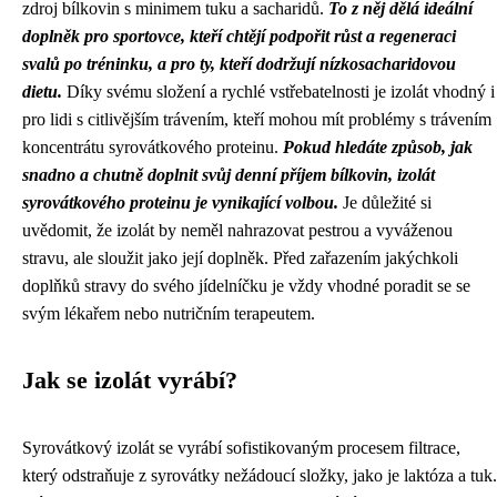
zdroj bílkovin s minimem tuku a sacharidů.
To z něj dělá ideální
doplněk pro sportovce, kteří chtějí podpořit růst a regeneraci
svalů po tréninku, a pro ty, kteří dodržují nízkosacharidovou
dietu.
Díky svému složení a rychlé vstřebatelnosti je izolát vhodný i
pro lidi s citlivějším trávením, kteří mohou mít problémy s trávením
koncentrátu syrovátkového proteinu.
Pokud hledáte způsob, jak
snadno a chutně doplnit svůj denní příjem bílkovin, izolát
syrovátkového proteinu je vynikající volbou.
Je důležité si
uvědomit, že izolát by neměl nahrazovat pestrou a vyváženou
stravu, ale sloužit jako její doplněk. Před zařazením jakýchkoli
doplňků stravy do svého jídelníčku je vždy vhodné poradit se se
svým lékařem nebo nutričním terapeutem.
Jak se izolát vyrábí?
Syrovátkový izolát se vyrábí sofistikovaným procesem filtrace,
který odstraňuje z syrovátky nežádoucí složky, jako je laktóza a tuk.