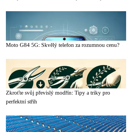
Moto G84 5G: Skvělý telefon za rozumnou cenu?
Zkroťte svůj převislý modřín: Tipy a triky pro
perfektní střih