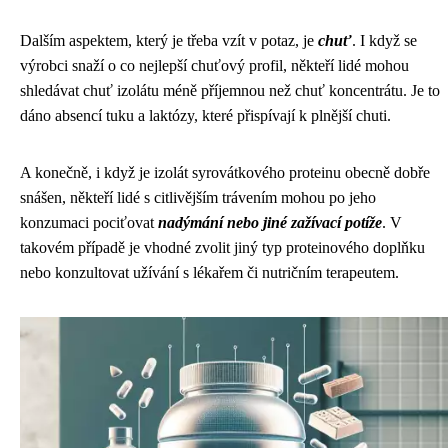
Dalším aspektem, který je třeba vzít v potaz, je
chuť
. I když se
výrobci snaží o co nejlepší chuťový profil, někteří lidé mohou
shledávat chuť izolátu méně příjemnou než chuť koncentrátu. Je to
dáno absencí tuku a laktózy, které přispívají k plnější chuti.
A konečně, i když je izolát syrovátkového proteinu obecně dobře
snášen, někteří lidé s citlivějším trávením mohou po jeho
konzumaci pociťovat
nadýmání nebo jiné zažívací potíže
. V
takovém případě je vhodné zvolit jiný typ proteinového doplňku
nebo konzultovat užívání s lékařem či nutričním terapeutem.