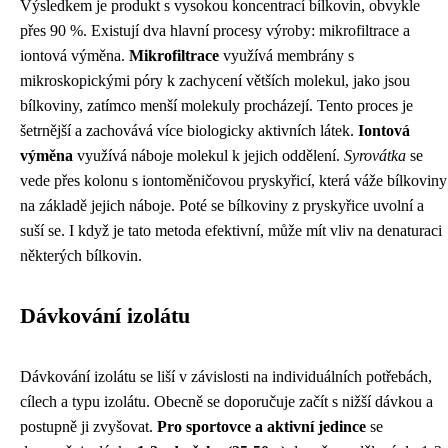
Výsledkem je produkt s vysokou koncentrací bílkovin, obvykle
přes 90 %. Existují dva hlavní procesy výroby: mikrofiltrace a
iontová výměna.
Mikrofiltrace
využívá membrány s
mikroskopickými póry k zachycení větších molekul, jako jsou
bílkoviny, zatímco menší molekuly procházejí. Tento proces je
šetrnější a zachovává více biologicky aktivních látek.
Iontová
výměna
využívá náboje molekul k jejich oddělení.
Syrovátka
se
vede přes kolonu s iontoměničovou pryskyřicí, která váže bílkoviny
na základě jejich náboje. Poté se bílkoviny z pryskyřice uvolní a
suší se. I když je tato metoda efektivní, může mít vliv na denaturaci
některých bílkovin.
Dávkování izolátu
Dávkování izolátu se liší v závislosti na individuálních potřebách,
cílech a typu izolátu. Obecně se doporučuje začít s nižší dávkou a
postupně ji zvyšovat.
Pro sportovce a aktivní jedince
se