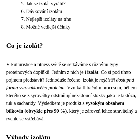
Jak se izolát vyrábí?
Dávkování izolátu
Nejlepší izoláty na trhu
Možné vedlejší účinky
Co je izolát?
V kulturistice a fitness světě se setkáváme s různými typy
proteinových doplňků. Jedním z nich je i
izolát
. Co si pod tímto
pojmem představit? Jednoduše řečeno, izolát je
nejčistší dostupná
forma syrovátkového proteinu
. Vzniká filtračním procesem, během
kterého se z syrovátky odstraňují nežádoucí složky jako je laktóza,
tuk a sacharidy. Výsledkem je produkt s
vysokým obsahem
bílkovin (obvykle přes 90 %)
, který je zároveň lehce stravitelný a
rychle se vstřebává.
Výhody izolátu