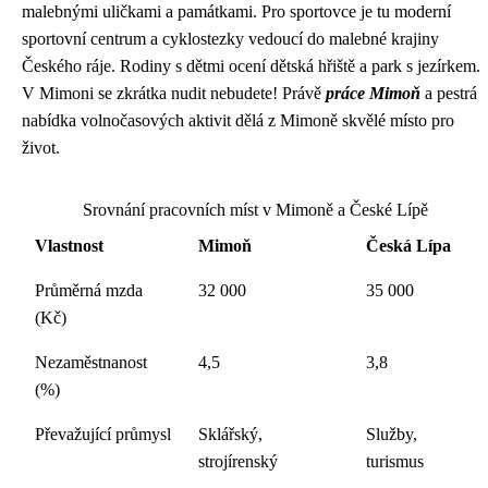
malebnými uličkami a památkami. Pro sportovce je tu moderní
sportovní centrum a cyklostezky vedoucí do malebné krajiny
Českého ráje. Rodiny s dětmi ocení dětská hřiště a park s jezírkem.
V Mimoni se zkrátka nudit nebudete! Právě
práce Mimoň
a pestrá
nabídka volnočasových aktivit dělá z Mimoně skvělé místo pro
život.
Srovnání pracovních míst v Mimoně a České Lípě
Vlastnost
Mimoň
Česká Lípa
Průměrná mzda
32 000
35 000
(Kč)
Nezaměstnanost
4,5
3,8
(%)
Převažující průmysl
Sklářský,
Služby,
strojírenský
turismus