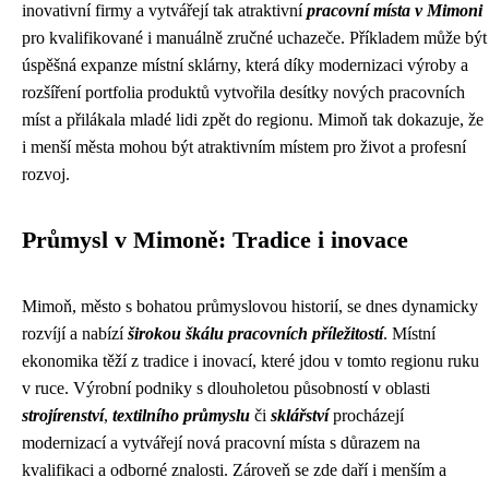
inovativní firmy a vytvářejí tak atraktivní
pracovní místa v Mimoni
pro kvalifikované i manuálně zručné uchazeče. Příkladem může být
úspěšná expanze místní sklárny, která díky modernizaci výroby a
rozšíření portfolia produktů vytvořila desítky nových pracovních
míst a přilákala mladé lidi zpět do regionu. Mimoň tak dokazuje, že
i menší města mohou být atraktivním místem pro život a profesní
rozvoj.
Průmysl v Mimoně: Tradice i inovace
Mimoň, město s bohatou průmyslovou historií, se dnes dynamicky
rozvíjí a nabízí
širokou škálu pracovních příležitostí
. Místní
ekonomika těží z tradice i inovací, které jdou v tomto regionu ruku
v ruce. Výrobní podniky s dlouholetou působností v oblasti
strojírenství
,
textilního průmyslu
či
sklářství
procházejí
modernizací a vytvářejí nová pracovní místa s důrazem na
kvalifikaci a odborné znalosti. Zároveň se zde daří i menším a