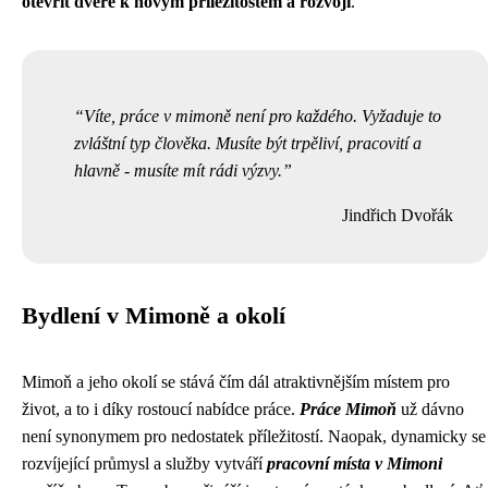
otevřít dveře k novým příležitostem a rozvoji
.
Víte, práce v mimoně není pro každého. Vyžaduje to
zvláštní typ člověka. Musíte být trpěliví, pracovití a
hlavně - musíte mít rádi výzvy.
Jindřich Dvořák
Bydlení v Mimoně a okolí
Mimoň a jeho okolí se stává čím dál atraktivnějším místem pro
život, a to i díky rostoucí nabídce práce.
Práce Mimoň
už dávno
není synonymem pro nedostatek příležitostí. Naopak, dynamicky se
rozvíjející průmysl a služby vytváří
pracovní místa v Mimoni