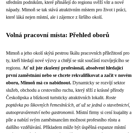
středním podnikům, které přinášejí do regionu svěží vítr a nové
nápady. Mimoň se tak stává atraktivním místem pro život i práci,
které láká nejen místní, ale i zájemce z širšího okolí.
Volná pracovní místa: Přehled oborů
Mimoň a jeho okolí skýtá pestrou škálu pracovních příležitostí pro
ty, kteří hledají nové výzvy a chtějí se stát součástí rozvíjejícího se
regionu.
Ať už jste zkušený profesionál, absolvent hledající
první zaměstnání nebo se chcete rekvalifikovat a začít v novém
oboru, Mimoň má co nabídnout.
Dynamicky se rozvíjí sektor
služeb, obchodu a cestovního ruchu, který těží z krásné přírody
Českolipska a blízkosti turisticky atraktivních lokalit.
Roste
poptávka po šikovných řemeslnících, ať už se jedná o stavebnictví,
autoopravárenství nebo gastronomii.
Místní firmy si cení loajality a
píle a nabízí svým zaměstnancům možnost profesního růstu a
dalšího vzdělávání. Příkladem může být úspěšná expanze místní