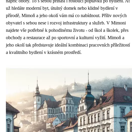
napříč obory. To s sebou přináší i rostoucí poptávku po bydlení. Ať
už hledáte moderní byt, útulný domek nebo klidné bydlení v
přírodě, Mimoň a jeho okolí vám má co nabídnout. Příliv nových
obyvatel s sebou nese i rozvoj infrastruktury a služeb. V Mimoni
najdete vše potřebné k pohodlnému životu - od škol a školek, přes
obchody a restaurace až po sportovní a kulturní vyžití. Mimoň a
jeho okolí tak představuje ideální kombinaci pracovních příležitostí
a kvalitního bydlení v krásném prostředí.