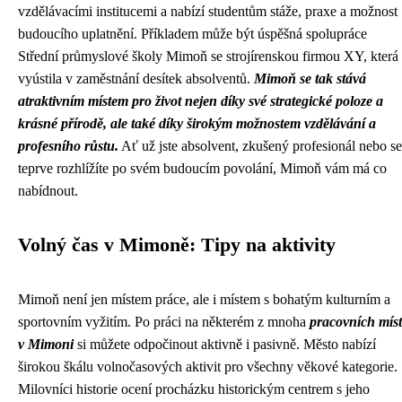
vzdělávacími institucemi a nabízí studentům stáže, praxe a možnost
budoucího uplatnění. Příkladem může být úspěšná spolupráce
Střední průmyslové školy Mimoň se strojírenskou firmou XY, která
vyústila v zaměstnání desítek absolventů.
Mimoň se tak stává
atraktivním místem pro život nejen díky své strategické poloze a
krásné přírodě, ale také díky širokým možnostem vzdělávání a
profesního růstu.
Ať už jste absolvent, zkušený profesionál nebo se
teprve rozhlížíte po svém budoucím povolání, Mimoň vám má co
nabídnout.
Volný čas v Mimoně: Tipy na aktivity
Mimoň není jen místem práce, ale i místem s bohatým kulturním a
sportovním vyžitím. Po práci na některém z mnoha
pracovních míst
v Mimoni
si můžete odpočinout aktivně i pasivně. Město nabízí
širokou škálu volnočasových aktivit pro všechny věkové kategorie.
Milovníci historie ocení procházku historickým centrem s jeho