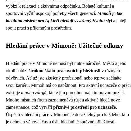
vybízí k relaxaci a aktivnímu odpočinku. Bohaté kulturní a
sportovní vyžití uspokojí potřeby všech generací.
Mimoň je tak
ideálním místem pro ty, kteří hledají vyvážený životní styl
a chtějí
spojit práci s příjemným prostředím.
Hledání práce v Mimoně: Užitečné odkazy
Hledání práce v Mimoně nemusí být nutně náročné. Město a jeho
okolí nabízí
širokou škálu pracovních příležitostí
v různých
odvětvích. Ať už jste zkušený profesionál nebo teprve začínáte
svou kariéru, Mimoň má co nabídnout. Pro aktivní uchazeče o práci
existuje
mnoho zdrojů
, které jim pomohou najít tu pravou pozici.
Mnoho místních firem zaznamenává růst a aktivně hledá nové
zaměstnance, což vytváří
příznivé prostředí pro uchazeče
.
Úspěch v hledání práce v Mimoně je dosažitelný pro každého, kdo
je ochoten věnovat čas a úsilí hledání té správné příležitosti.