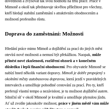
dovednosti a zvyšovat tak svou hodnotu na trhu práce. Práce v
Mimoně a okolí tak představuje skvělou příležitost pro všechny,
kteří hledají stabilní zaměstnání s atraktivním ohodnocením a
možností profesního růstu.
Doprava do zaměstnání: Možnosti
Hledání práce mimo Mimoň a dojíždění za prací do jiných měst
otevírá nové možnosti a nemusí být překážkou. Naopak,
může
přinést nové zkušenosti, rozšíření obzorů a v konečném
důsledku i lepší finanční ohodnocení
. Pro obyvatele Mimoně se
nabízí hned několik variant dopravy.
Mimoň je dobře propojený s
okolními městy autobusovou dopravou
, která jezdí v pravidelných
intervalech a umožňuje pohodlné cestování za prací. Pro ty, kteří
preferují vlastní tempo a nezávislost, je tu možnost
dojíždění autem
.
Silniční síť v okolí Mimoně je kvalitní a umožňuje plynulou jízdu.
Ať už zvolíte jakoukoliv možnost,
práce v jiném městě vám může