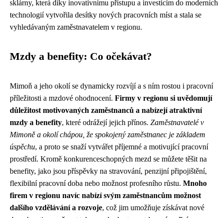
sklárny, která díky inovativnímu přístupu a investicím do moderních
technologií vytvořila desítky nových pracovních míst a stala se
vyhledávaným zaměstnavatelem v regionu.
Mzdy a benefity: Co očekávat?
Mimoň a jeho okolí se dynamicky rozvíjí a s ním rostou i pracovní
příležitosti a mzdové ohodnocení.
Firmy v regionu si uvědomují
důležitost motivovaných zaměstnanců a nabízejí atraktivní
mzdy a benefity
, které odrážejí jejich přínos.
Zaměstnavatelé v
Mimoně a okolí chápou, že spokojený zaměstnanec je základem
úspěchu
, a proto se snaží vytvářet příjemné a motivující pracovní
prostředí. Kromě konkurenceschopných mezd se můžete těšit na
benefity, jako jsou příspěvky na stravování, penzijní připojištění,
flexibilní pracovní doba nebo možnost profesního růstu.
Mnoho
firem v regionu navíc nabízí svým zaměstnancům možnost
dalšího vzdělávání a rozvoje
, což jim umožňuje získávat nové