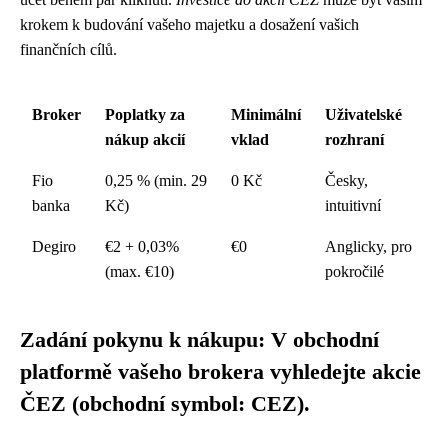
krokem k budování vašeho majetku a dosažení vašich
finančních cílů.
Broker
Poplatky za
Minimální
Uživatelské
nákup akcií
vklad
rozhraní
Fio
0,25 % (min. 29
0 Kč
Česky,
banka
Kč)
intuitivní
Degiro
€2 + 0,03%
€0
Anglicky, pro
(max. €10)
pokročilé
Zadání pokynu k nákupu: V obchodní
platformě vašeho brokera vyhledejte akcie
ČEZ (obchodní symbol: CEZ).