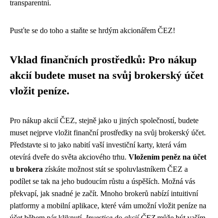
transparentní.
Pusťte se do toho a staňte se hrdým akcionářem ČEZ!
Vklad finančních prostředků: Pro nákup
akcií budete muset na svůj brokerský účet
vložit peníze.
Pro nákup akcií ČEZ, stejně jako u jiných společností, budete
muset nejprve vložit finanční prostředky na svůj brokerský účet.
Představte si to jako nabití vaší investiční karty, která vám
otevírá dveře do světa akciového trhu.
Vložením peněz na účet
u brokera
získáte možnost stát se spoluvlastníkem ČEZ a
podílet se tak na jeho budoucím růstu a úspěších. Možná vás
překvapí, jak snadné je začít. Mnoho brokerů nabízí intuitivní
platformy a mobilní aplikace, které vám umožní vložit peníze na
účet během pár kliknutí.
Investice do akcií ČEZ
může být vaším