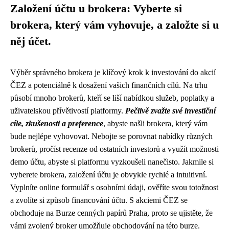
Založení účtu u brokera: Vyberte si
brokera, který vám vyhovuje, a založte si u
něj účet.
Výběr správného brokera je klíčový krok k investování do akcií
ČEZ a potenciálně k dosažení vašich finančních cílů. Na trhu
působí mnoho brokerů, kteří se liší nabídkou služeb, poplatky a
uživatelskou přívětivostí platformy.
Pečlivě zvažte své investiční
cíle, zkušenosti a preference
, abyste našli brokera, který vám
bude nejlépe vyhovovat. Nebojte se porovnat nabídky různých
brokerů, pročíst recenze od ostatních investorů a využít možnosti
demo účtu, abyste si platformu vyzkoušeli nanečisto. Jakmile si
vyberete brokera, založení účtu je obvykle rychlé a intuitivní.
Vyplníte online formulář s osobními údaji, ověříte svou totožnost
a zvolíte si způsob financování účtu. S akciemi ČEZ se
obchoduje na Burze cenných papírů Praha, proto se ujistěte, že
vámi zvolený broker umožňuje obchodování na této burze.