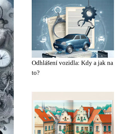
Odhlášení vozidla: Kdy a jak na
to?