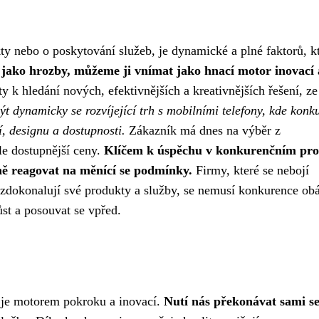
kty nebo o poskytování služeb, je dynamické a plné faktorů, k
jako hrozby, můžeme ji vnímat jako hnací motor inovací 
 k hledání nových, efektivnějších a kreativnějších řešení, ze
t dynamicky se rozvíjející trh s mobilními telefony, kde konk
í, designu a dostupnosti.
Zákazník má dnes na výběr z
le dostupnější ceny.
Klíčem k úspěchu v konkurenčním pro
ně reagovat na měnící se podmínky.
Firmy, které se nebojí
e zdokonalují své produkty a služby, se nemusí konkurence obá
st a posouvat se vpřed.
 je motorem pokroku a inovací.
Nutí nás překonávat sami s