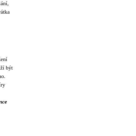
ání,
rátka
žení
ží být
ho.
íry
nce