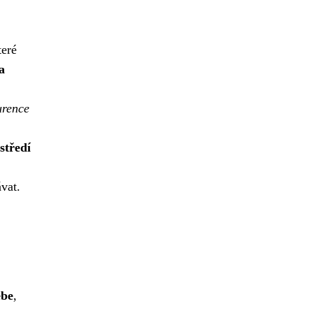
teré
a
urence
středí
vat.
ebe
,