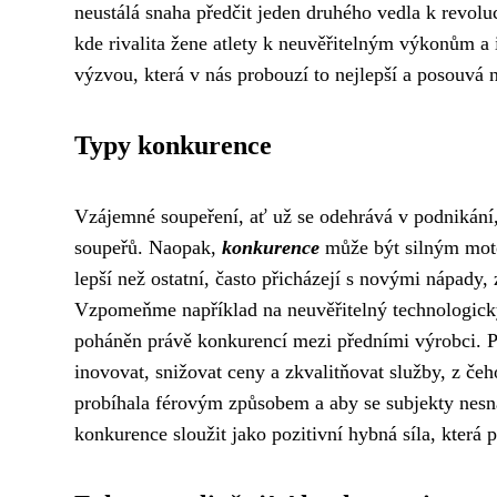
neustálá snaha předčit jeden druhého vedla k revoluc
kde rivalita žene atlety k neuvěřitelným výkonům a
výzvou, která v nás probouzí to nejlepší a posouvá 
Typy konkurence
Vzájemné soupeření, ať už se odehrává v podnikání,
soupeřů. Naopak,
konkurence
může být silným motor
lepší než ostatní, často přicházejí s novými nápady,
Vzpomeňme například na neuvěřitelný technologický
poháněn právě konkurencí mezi předními výrobci. Po
inovovat, snižovat ceny a zkvalitňovat služby, z če
probíhala férovým způsobem a aby se subjekty nesn
konkurence sloužit jako pozitivní hybná síla, která 