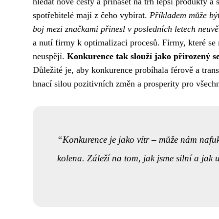
hledat nové cesty a přinášet na trh lepší produkty a 
spotřebitelé mají z čeho vybírat.
Příkladem může být 
boj mezi značkami přinesl v posledních letech neuvě
a nutí firmy k optimalizaci procesů. Firmy, které se
neuspějí.
Konkurence tak slouží jako přirozený 
Důležité je, aby konkurence probíhala férově a tran
hnací silou pozitivních změn a prosperity pro všech
Konkurence je jako vítr – může nám nafuko
kolena. Záleží na tom, jak jsme silní a jak