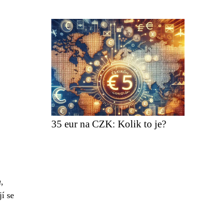
35 eur na CZK: Kolik to je?
u
,
í se