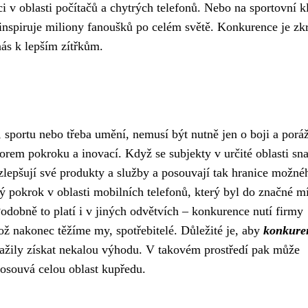
i v oblasti počítačů a chytrých telefonů. Nebo na sportovní kl
 inspiruje miliony fanoušků po celém světě. Konkurence je zk
nás k lepším zítřkům.
 sportu nebo třeba umění, nemusí být nutně jen o boji a porá
em pokroku a inovací. Když se subjekty v určité oblasti sna
 zlepšují své produkty a služby a posouvají tak hranice možné
 pokrok v oblasti mobilních telefonů, který byl do značné m
dobně to platí i v jiných odvětvích – konkurence nutí firmy
hož nakonec těžíme my, spotřebitelé. Důležité je, aby
konkure
ažily získat nekalou výhodu. V takovém prostředí pak může
posouvá celou oblast kupředu.