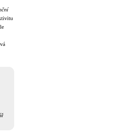
nční
tivitu
le
ává
ář