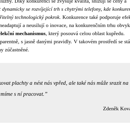
služby. Díky konkurenci se zvyšuje kvalita, snižují se ceny a
dynamicky se rozvíjející trh s chytrými telefony, kde konkure
řitelný technologický pokrok.
Konkurence také podporuje efek
 neadaptují a neusilují o inovace, na konkurenčním trhu obvyk
selekční mechanismus
, který posouvá celou oblast kupředu.
sparentně, s jasně danými pravidly. V takovém prostředí se st
ny zúčastněné.
vat plachty a nést nás vpřed, ale také nás může srazit na
 umíme s ní pracovat.
Zdeněk Kov