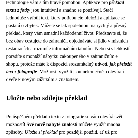
technologie vám s tím hravě pomohou. Aplikace pro
překlad
textu z fotky
jsou intuitivní a snadno se používají. Stačí
jednoduše vyfotit text, který potřebujete přeložit a aplikace se
postará o zbytek. Můžete se tak spolehnout na rychlý a přesný
překlad, který vám usnadní každodenní život. Představte si, že
bez obav cestujete do zahraničí, objednáváte si jídlo v místních
restauracích a rozumíte informačním tabulím. Nebo si s lehkostí
poradíte s montáží nábytku zakoupeného v zahraničním e-
shopu, protože máte k dispozici srozumitelný
návod, jak přeložit
text z fotografie
. Možnosti využití jsou nekonečné a otevírají
dveře k novým zážitkům a znalostem.
Uložte nebo sdílejte překlad
Po úspěšném překladu textu z fotografie se vám otevírá svět
možností!
Své nově nabyté znalosti
můžete využít mnoha
způsoby.
Uložte si překlad
pro pozdější použití, ať už pro