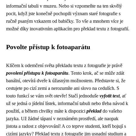
informační tabuli v muzeu. Nebo si vzpomeňte na ten skvělý
pocit, když jste konečně pochopili význam staré fotografie s
ručně psaným vzkazem od babičky. To vše a mnohem více je
možné díky inovativním aplikacím pro překlad textu z fotografií.
Povolte přístup k fotoaparátu
Klíčem k odemčení světa překladu textu z fotografie je právě
povolení přístupu k fotoaparátu
. Tento krok, ač se může zdát
banální, otevírá dveře k úžasným možnostem. Představte si, že
cestujete po cizí zemi a nerozumíte ani slovo na cedulích. S
touto funkcí se vám svět otevře! Stačí jednoduše
vyfotit text
, ať
už se jedná o jídelní lístek, informační tabuli nebo třeba návod k
použití, a během chvilky máte k dispozici
překlad
do vašeho
jazyka. Už žádné tápaní v neznámém prostředí, ale naopak
jistota a radost z objevování! A co teprve studenti, kteří bojují s
cizími jazyky? Překlad textu z fotografie jim usnadní studium a