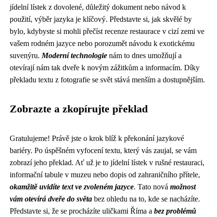
jídelní lístek z dovolené, důležitý dokument nebo návod k
použití, výběr jazyka je klíčový. Představte si, jak skvělé by
bylo, kdybyste si mohli přečíst recenze restaurace v cizí zemi ve
vašem rodném jazyce nebo porozumět návodu k exotickému
suvenýru.
Moderní technologie
nám to dnes umožňují a
otevírají nám tak dveře k novým zážitkům a informacím. Díky
překladu textu z fotografie se svět stává menším a dostupnějším.
Zobrazte a zkopírujte překlad
Gratulujeme! Právě jste o krok blíž k překonání jazykové
bariéry. Po úspěšném vyfocení textu, který vás zaujal, se vám
zobrazí jeho překlad. Ať už je to jídelní lístek v rušné restauraci,
informační tabule v muzeu nebo dopis od zahraničního přítele,
okamžitě uvidíte text ve zvoleném jazyce
. Tato nová
možnost
vám otevírá dveře do světa
bez ohledu na to, kde se nacházíte.
Představte si, že se procházíte uličkami Říma a
bez problémů