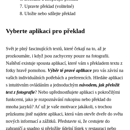
Upravte překlad (volitelné)
Uložte nebo sdílejte překlad
Vyberte aplikaci pro překlad
Svět je plný fascinujících textů, které čekají na to, až je
prozkoumáte, i když jsou zachyceny pouze na fotografii.
Naštěstí existuje spousta aplikací, které vám s překladem textu z
fotky hravě pomohou.
Výběr té pravé aplikace
pro vás závisí na
vašich individuálních potřebách a preferencích. Hledáte aplikaci
s intuitivním ovládáním a jednoduchým
návodem, jak přeložit
text z fotografie
? Nebo upřednostňujete aplikaci s pokročilými
funkcemi, jako je rozpoznávání rukopisu nebo překlad do
mnoha jazyků? Ať už je vaše motivace jakákoli, s trochou
průzkumu jistě najdete aplikaci, která vám otevře dveře do světa
nových informací a zážitků. Představte si, že cestujete do
zahraničí a snadno si přeložíte jídelní lístek v restauraci nebo