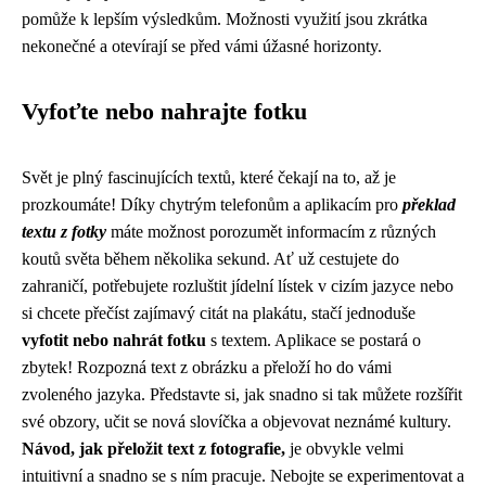
pomůže k lepším výsledkům. Možnosti využití jsou zkrátka
nekonečné a otevírají se před vámi úžasné horizonty.
Vyfoťte nebo nahrajte fotku
Svět je plný fascinujících textů, které čekají na to, až je
prozkoumáte! Díky chytrým telefonům a aplikacím pro
překlad
textu z fotky
máte možnost porozumět informacím z různých
koutů světa během několika sekund. Ať už cestujete do
zahraničí, potřebujete rozluštit jídelní lístek v cizím jazyce nebo
si chcete přečíst zajímavý citát na plakátu, stačí jednoduše
vyfotit nebo nahrát fotku
s textem. Aplikace se postará o
zbytek! Rozpozná text z obrázku a přeloží ho do vámi
zvoleného jazyka. Představte si, jak snadno si tak můžete rozšířit
své obzory, učit se nová slovíčka a objevovat neznámé kultury.
Návod, jak přeložit text z fotografie,
je obvykle velmi
intuitivní a snadno se s ním pracuje. Nebojte se experimentovat a