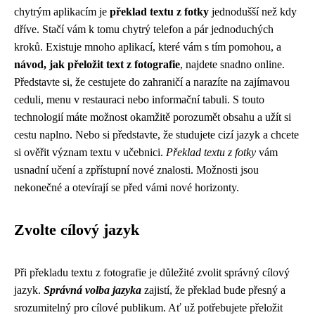
chytrým aplikacím je
překlad textu z fotky
jednodušší než kdy
dříve. Stačí vám k tomu chytrý telefon a pár jednoduchých
kroků. Existuje mnoho aplikací, které vám s tím pomohou, a
návod, jak přeložit text z fotografie
, najdete snadno online.
Představte si, že cestujete do zahraničí a narazíte na zajímavou
ceduli, menu v restauraci nebo informační tabuli. S touto
technologií máte možnost okamžitě porozumět obsahu a užít si
cestu naplno. Nebo si představte, že studujete cizí jazyk a chcete
si ověřit význam textu v učebnici.
Překlad textu z fotky
vám
usnadní učení a zpřístupní nové znalosti. Možnosti jsou
nekonečné a otevírají se před vámi nové horizonty.
Zvolte cílový jazyk
Při překladu textu z fotografie je důležité zvolit správný cílový
jazyk.
Správná volba jazyka
zajistí, že překlad bude přesný a
srozumitelný pro cílové publikum. Ať už potřebujete přeložit