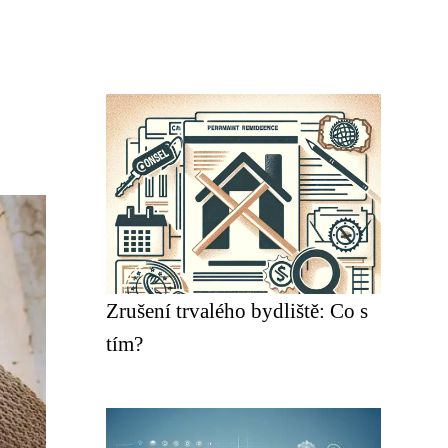
Zrušení trvalého bydliště: Co s
tím?