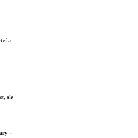
tví a
st, ale
ary
–