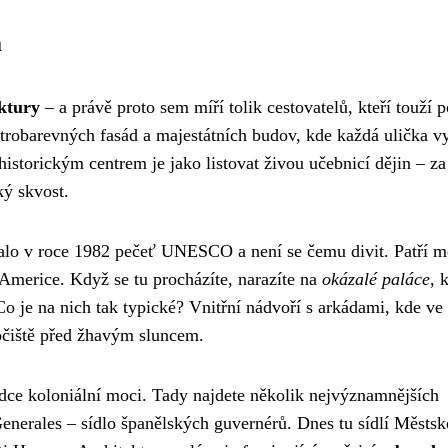
a
ktury
– a právě proto sem míří tolik cestovatelů, kteří touží 
strobarevných fasád a majestátních budov, kde každá ulička v
 historickým centrem je jako listovat živou učebnicí dějin – za
ký skvost.
talo v roce 1982 pečeť UNESCO a není se čemu divit. Patří m
 Americe. Když se tu procházíte, narazíte na
okázalé paláce
, 
 Co je na nich tak typické? Vnitřní nádvoří s arkádami, kde ve 
točiště před žhavým sluncem.
rdce koloniální moci. Tady najdete několik nejvýznamnějších
Generales – sídlo španělských guvernérů. Dnes tu sídlí Městsk