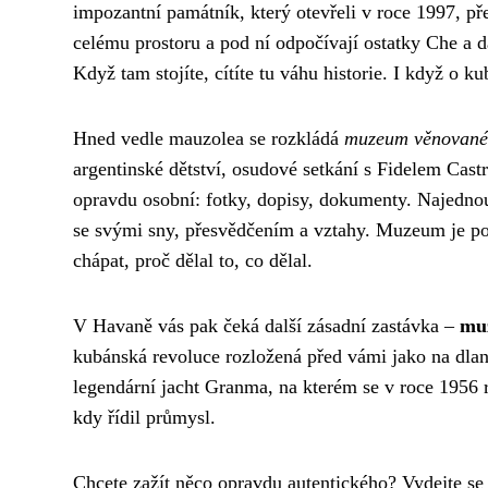
impozantní památník, který otevřeli v roce 1997, př
celému prostoru a pod ní odpočívají ostatky Che a da
Když tam stojíte, cítíte tu váhu historie. I když o k
Hned vedle mauzolea se rozkládá
muzeum věnované
argentinské dětství, osudové setkání s Fidelem Cast
opravdu osobní: fotky, dopisy, dokumenty. Najednou 
se svými sny, přesvědčením a vztahy. Muzeum je pos
chápat, proč dělal to, co dělal.
V Havaně vás pak čeká další zásadní zastávka –
muz
kubánská revoluce rozložená před vámi jako na dlan
legendární jacht Granma, na kterém se v roce 1956 
kdy řídil průmysl.
Chcete zažít něco opravdu autentického? Vydejte s