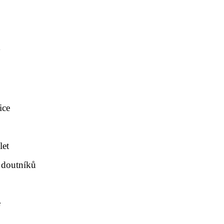
y
ice
let
 doutníků
e