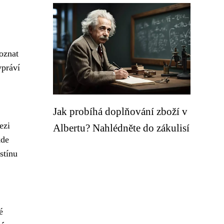
poznat
ypráví
Jak probíhá doplňování zboží v
ezi
Albertu? Nahlédněte do zákulisí
kde
stínu
é