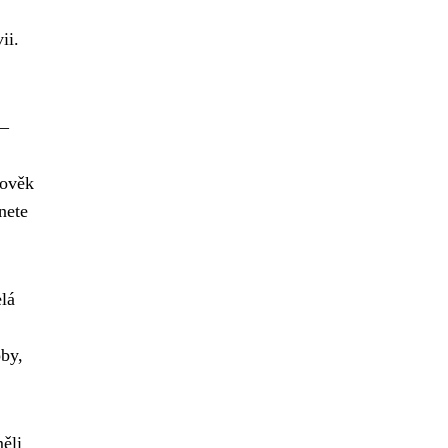
ii.
 –
lověk
nete
elá
oby,
ěli