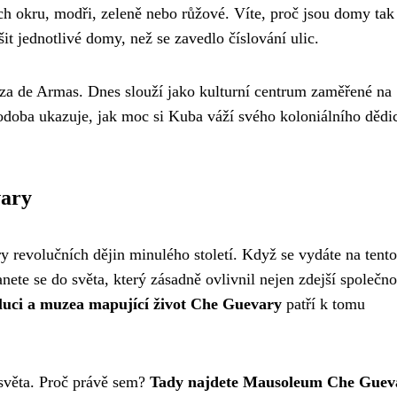
ch okru, modři, zeleně nebo růžové. Víte, proč jsou domy tak
it jednotlivé domy, než se zavedlo číslování ulic.
aza de Armas. Dnes slouží jako kulturní centrum zaměřené na
oba ukazuje, jak moc si Kuba váží svého koloniálního dědic
vary
y revolučních dějin minulého století. Když se vydáte na tento
anete se do světa, který zásadně ovlivnil nejen zdejší společno
uci a muzea mapující život Che Guevary
patří k tomu
 světa. Proč právě sem?
Tady najdete Mausoleum Che Guev