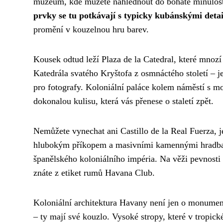
muzeum, kde můžete nahlédnout do bohaté minulosti 
prvky se tu potkávají s typicky kubánskými detai
promění v kouzelnou hru barev.
Kousek odtud leží Plaza de la Catedral, které mnoz
Katedrála svatého Kryštofa z osmnáctého století – 
pro fotografy. Koloniální paláce kolem náměstí s m
dokonalou kulisu, která vás přenese o staletí zpět.
Nemůžete vynechat ani Castillo de la Real Fuerza, j
hlubokým příkopem a masivními kamennými hradbami
španělského koloniálního impéria. Na věži pevnosti 
znáte z etiket rumů Havana Club.
Koloniální architektura Havany není jen o monumen
– ty mají své kouzlo. Vysoké stropy, které v tropi