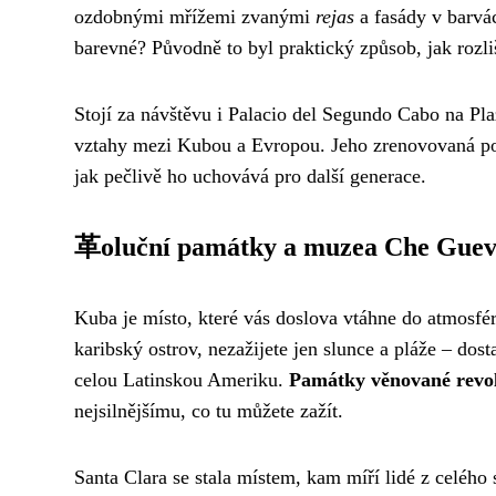
ozdobnými mřížemi zvanými
rejas
a fasády v barvá
barevné? Původně to byl praktický způsob, jak rozliš
Stojí za návštěvu i Palacio del Segundo Cabo na Pl
vztahy mezi Kubou a Evropou. Jeho zrenovovaná pod
jak pečlivě ho uchovává pro další generace.
革oluční památky a muzea Che Gue
Kuba je místo, které vás doslova vtáhne do atmosfér
karibský ostrov, nezažijete jen slunce a pláže – dost
celou Latinskou Ameriku.
Památky věnované revol
nejsilnějšímu, co tu můžete zažít.
Santa Clara se stala místem, kam míří lidé z celého