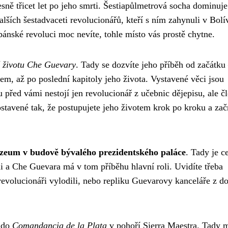
esně třicet let po jeho smrti. Šestiapůlmetrová socha dominuje
lších šestadvaceti revolucionářů, kteří s ním zahynuli v Bolív
ubánské revoluci moc nevíte, tohle místo vás prostě chytne.
 životu Che Guevary
. Tady se dozvíte jeho příběh od začátku
rem, až po poslední kapitoly jeho života. Vystavené věci jsou
před vámi nestojí jen revolucionář z učebnic dějepisu, ale č
tavené tak, že postupujete jeho životem krok po kroku a zač
eum v budově bývalého prezidentského paláce
. Tady je c
i a Che Guevara má v tom příběhu hlavní roli. Uvidíte třeba
revolucionáři vylodili, nebo repliku Guevarovy kanceláře z d
e do
Comandancia de la Plata
v pohoří Sierra Maestra. Tady m