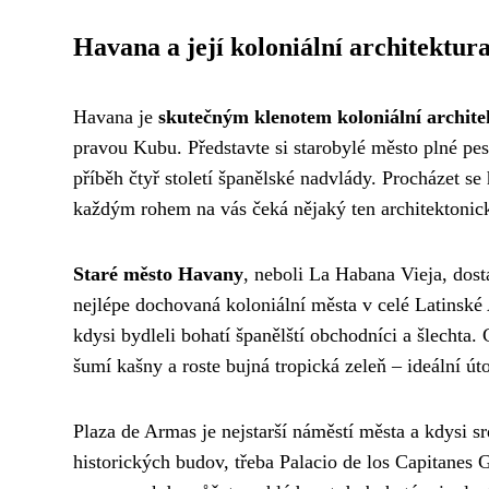
Havana a její koloniální architektur
Havana je
skutečným klenotem koloniální archite
pravou Kubu. Představte si starobylé město plné pe
příběh čtyř století španělské nadvlády. Procházet se
každým rohem na vás čeká nějaký ten architektonic
Staré město Havany
, neboli La Habana Vieja, dos
nejlépe dochovaná koloniální města v celé Latinské
kdysi bydleli bohatí španělští obchodníci a šlechta.
šumí kašny a roste bujná tropická zeleň – ideální ú
Plaza de Armas je nejstarší náměstí města a kdysi s
historických budov, třeba Palacio de los Capitanes 