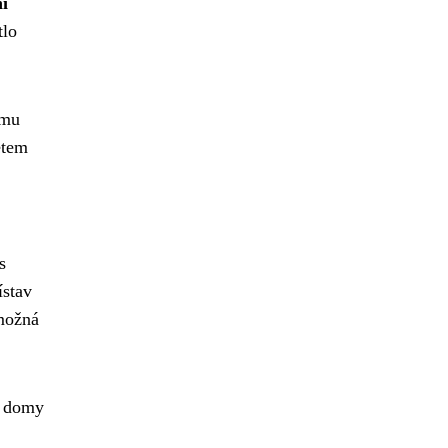
í
tlo
 mu
etem
s
ístav
možná
é domy