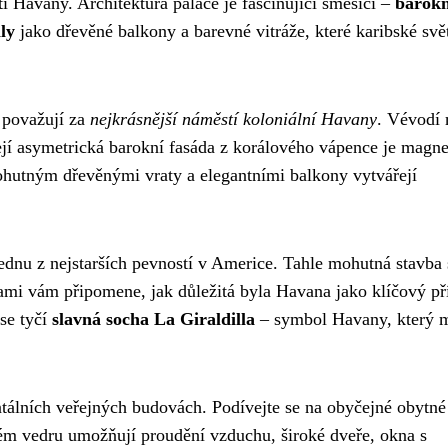
Havany. Architektura paláce je fascinující směsicí –
barokn
ly
jako dřevěné balkony a barevné vitráže, které karibské svě
í považují za
nejkrásnější náměstí koloniální Havany
. Vévodí
její asymetrická barokní fasáda z korálového vápence je magn
ohutným dřevěnými vraty a elegantními balkony vytvářejí
ednu z nejstarších pevností v Americe. Tahle mohutná stavba 
 vám připomene, jak důležitá byla Havana jako klíčový př
se tyčí
slavná socha La Giraldilla
– symbol Havany, který 
tálních veřejných budovách. Podívejte se na obyčejné obytn
ckém vedru umožňují proudění vzduchu, široké dveře, okna s