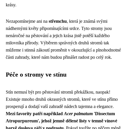
krásy.
Nezapomínejme ani na
střemchu
, která je známá svými
nádhernými květy připomínajícími srdce. Tyto stromy jsou
nenáročné na pěstování a jejich krása jistě potěší každého
milovníka přírody. Výběrem správných druhů stromů tak
můžeme i stinná zákoutí proměnit v okouzlující a plnohodnotné
části zahrady, které nám budou přinášet radost po celý rok.
Péče o stromy ve stínu
Stín nemusí být pro pěstování stromů překážkou, naopak!
Existuje mnoho druhů okrasných stromů, které ve stínu přímo
prosperují a dodají vaší zahradě nádech tajemna a elegance.
Mezi favority patří například
Acer palmatum
'Dissectum
Atropurpureum', jehož jemně dělené listy v temně vínové
barvě doslova září v podrostu.
Pokud toužíte po něčem méně