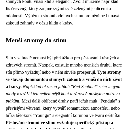
stinných koutů vnáší klid a eleganci. Zvolit můžeme například
tis červený
, který zaujme svými sytě zelenými jehlicemi a
odolností. Výběrem stromů odolných stínu proměníme i tmavá
zákoutí zahrady v oázu klidu a krásy.
Menší stromy do stínu
Stín v zahradě nemusí být překážkou pro pěstování krásných a
zdravých stromů. Naopak, existuje mnoho menších druhů, které
stín přímo vyžadují nebo v něm skvěle prosperují.
Tyto stromy
se stávají dominantou stinných zákoutí a vnáší do nich život
a barvy.
Například okrasná jabloň "Red Sentinel" s červenými
plody rozzáří i ten nejtemnější kout a zároveň poskytne potravu
ptákům.
Mezi další oblíbené druhy patří jeřáb muk "Pendula" s
převislými větvemi, který vytváří romantickou atmosféru, nebo
bříza bělokorá "Youngii" s elegantní korunou ve tvaru deštníku.
Pěstování stromů ve stínu vyžaduje specifický přístup a