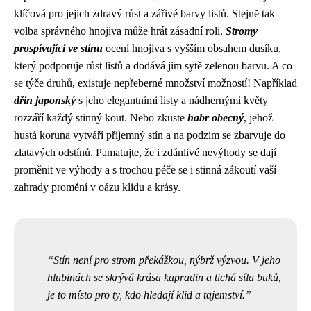
klíčová pro jejich zdravý růst a zářivé barvy listů. Stejně tak
volba správného hnojiva může hrát zásadní roli.
Stromy
prospívající ve stínu
ocení hnojiva s vyšším obsahem dusíku,
který podporuje růst listů a dodává jim sytě zelenou barvu. A co
se týče druhů, existuje nepřeberné množství možností! Například
dřín japonský
s jeho elegantními listy a nádhernými květy
rozzáří každý stinný kout. Nebo zkuste
habr obecný
, jehož
hustá koruna vytváří příjemný stín a na podzim se zbarvuje do
zlatavých odstínů. Pamatujte, že i zdánlivé nevýhody se dají
proměnit ve výhody a s trochou péče se i stinná zákoutí vaší
zahrady promění v oázu klidu a krásy.
Stín není pro strom překážkou, nýbrž výzvou. V jeho
hlubinách se skrývá krása kapradin a tichá síla buků,
je to místo pro ty, kdo hledají klid a tajemství.