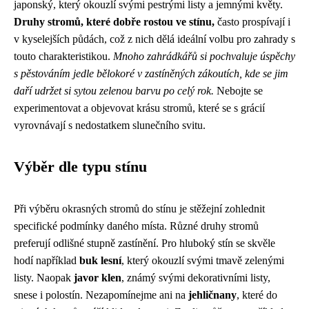
japonský, který okouzlí svými pestrými listy a jemnými květy.
Druhy stromů, které dobře rostou ve stínu,
často prospívají i
v kyselejších půdách, což z nich dělá ideální volbu pro zahrady s
touto charakteristikou.
Mnoho zahrádkářů si pochvaluje úspěchy
s pěstováním jedle bělokoré v zastíněných zákoutích, kde se jim
daří udržet si sytou zelenou barvu po celý rok.
Nebojte se
experimentovat a objevovat krásu stromů, které se s grácií
vyrovnávají s nedostatkem slunečního svitu.
Výběr dle typu stínu
Při výběru okrasných stromů do stínu je stěžejní zohlednit
specifické podmínky daného místa. Různé druhy stromů
preferují odlišné stupně zastínění. Pro hluboký stín se skvěle
hodí například
buk lesní
, který okouzlí svými tmavě zelenými
listy. Naopak
javor klen
, známý svými dekorativními listy,
snese i polostín. Nezapomínejme ani na
jehličnany
, které do