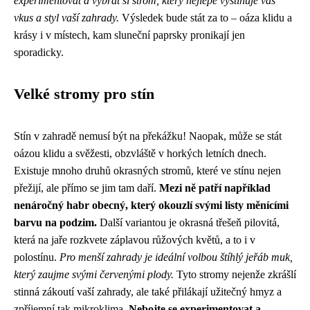
experimentovat a vybrat si strom, který nejlépe vystihuje váš
vkus a styl vaší zahrady.
Výsledek bude stát za to – oáza klidu a
krásy i v místech, kam sluneční paprsky pronikají jen
sporadicky.
Velké stromy pro stín
Stín v zahradě nemusí být na překážku! Naopak, může se stát
oázou klidu a svěžesti, obzvláště v horkých letních dnech.
Existuje mnoho druhů okrasných stromů, které ve stínu nejen
přežijí, ale přímo se jim tam daří.
Mezi ně patří například
nenáročný habr obecný, který okouzlí svými listy měnícími
barvu na podzim.
Další variantou je okrasná třešeň pilovitá,
která na jaře rozkvete záplavou růžových květů, a to i v
polostínu.
Pro menší zahrady je ideální volbou štíhlý jeřáb muk,
který zaujme svými červenými plody.
Tyto stromy nejenže zkrášlí
stinná zákoutí vaší zahrady, ale také přilákají užitečný hmyz a
zpříjemní tak mikroklima.
Nebojte se experimentovat a