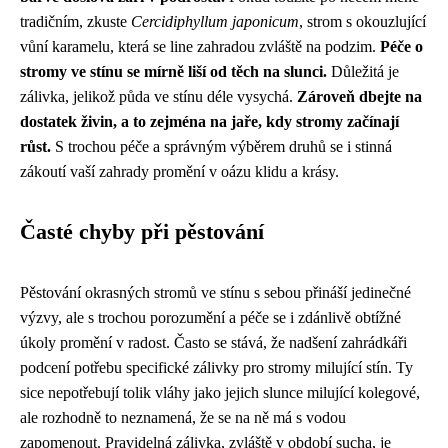
tradičním, zkuste
Cercidiphyllum japonicum
, strom s okouzlující
vůní karamelu, která se line zahradou zvláště na podzim.
Péče o
stromy ve stínu se mírně liší od těch na slunci.
Důležitá je
zálivka, jelikož půda ve stínu déle vysychá.
Zároveň dbejte na
dostatek živin, a to zejména na jaře, kdy stromy začínají
růst.
S trochou péče a správným výběrem druhů se i stinná
zákoutí vaší zahrady promění v oázu klidu a krásy.
Časté chyby při pěstování
Pěstování okrasných stromů ve stínu s sebou přináší jedinečné
výzvy, ale s trochou porozumění a péče se i zdánlivě obtížné
úkoly promění v radost. Často se stává, že nadšení zahrádkáři
podcení potřebu specifické zálivky pro stromy milující stín. Ty
sice nepotřebují tolik vláhy jako jejich slunce milující kolegové,
ale rozhodně to neznamená, že se na ně má s vodou
zapomenout. Pravidelná zálivka, zvláště v období sucha, je