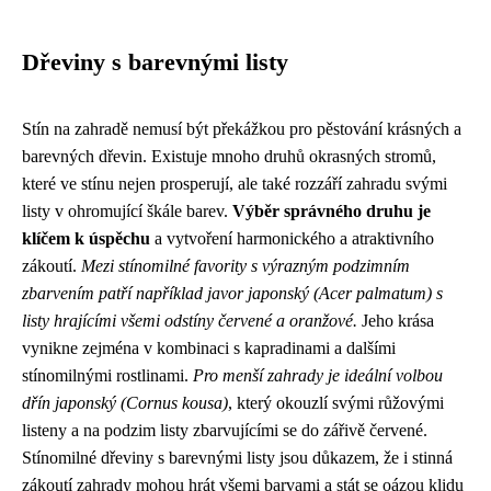
Dřeviny s barevnými listy
Stín na zahradě nemusí být překážkou pro pěstování krásných a
barevných dřevin. Existuje mnoho druhů okrasných stromů,
které ve stínu nejen prosperují, ale také rozzáří zahradu svými
listy v ohromující škále barev.
Výběr správného druhu je
klíčem k úspěchu
a vytvoření harmonického a atraktivního
zákoutí.
Mezi stínomilné favority s výrazným podzimním
zbarvením patří například javor japonský (Acer palmatum) s
listy hrajícími všemi odstíny červené a oranžové.
Jeho krása
vynikne zejména v kombinaci s kapradinami a dalšími
stínomilnými rostlinami.
Pro menší zahrady je ideální volbou
dřín japonský (Cornus kousa)
, který okouzlí svými růžovými
listeny a na podzim listy zbarvujícími se do zářivě červené.
Stínomilné dřeviny s barevnými listy jsou důkazem, že i stinná
zákoutí zahrady mohou hrát všemi barvami a stát se oázou klidu