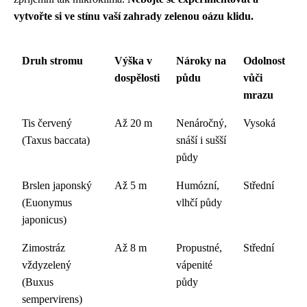
vytvořte si ve stínu vaší zahrady zelenou oázu klidu.
Druh stromu
Výška v
Nároky na
Odolnost
dospělosti
půdu
vůči
mrazu
Tis červený
Až 20 m
Nenáročný,
Vysoká
(Taxus baccata)
snáší i sušší
půdy
Brslen japonský
Až 5 m
Humózní,
Střední
(Euonymus
vlhčí půdy
japonicus)
Zimostráz
Až 8 m
Propustné,
Střední
vždyzelený
vápenité
(Buxus
půdy
sempervirens)