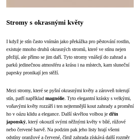
Stromy s okrasnými květy
I když je stín často vnímán jako překážka pro pěstování rostlin,
existuje mnoho druhů okrasných stromů, které ve stínu nejen
přežijí, ale přímo se jim daří. Tyto stromy vnášejí do zahrad a
parků jedinečnou atmosféru a krásu i na místech, kam sluneční
paprsky pronikají jen stěží.
Mezi stromy, které se pyšní okrasnými květy a zároveň tolerují
stín, patří například
magnólie
. Tyto elegantní krásky s velkými,
voňavými květy rozzáří i ten nejtemnější kout zahrady a promění
ho v oázu klidu a elegance. Další skvělou volbou je
dřín
japonský
, který okouzlí svými něžnými květy v bílé, růžové
nebo červené barvě. Na podzim pak jeho listy hrají všemi
odstíny oranžové a červené, čímž zahrada získává další rozměr