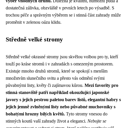
výběr vhodných druhů.
Důležitá je kvalitní, humózní půda a
dostatečná zálivka, obzvláště v prvních letech po výsadbě. S
trochou péče a správným výběrem se i stinná část zahrady může
proměnit v zelenou oázu klidu.
Středně velké stromy
Středně velké okrasné stromy jsou skvělou volbou pro ty, kteří
touží po kráse stromů i v zahradách s omezeným prostorem.
Existuje mnoho druhů stromů, které se spokojí s menším
množstvím slunečního svitu a přesto vás odmění svými
půvabnými listy, květy či zajímavou kůrou.
Mezi favority pro
stinná stanoviště patří například okouzlující japonské
javory s jejich pestrou paletou barev listů, elegantní habry s
jejich jemně zvlněnými listy nebo půvabné muchovníky s
bohatými hrozny bílých květů.
Tyto stromy vnesou do
stinných koutů vaší zahrady život a eleganci.
Nebojte se