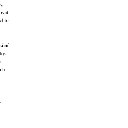
y,
ovat
chto
kční
ky.
h
ých
ý