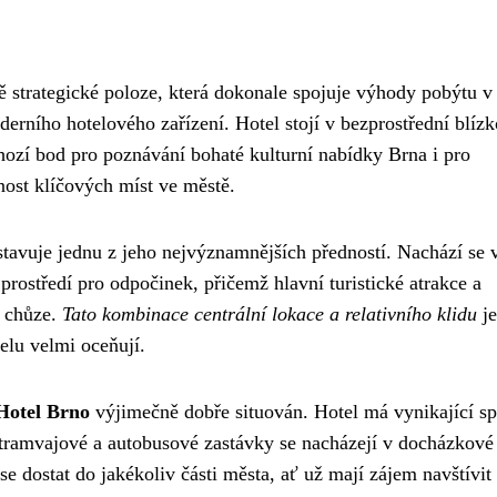
 strategické poloze, která dokonale spojuje výhody pobýtu v
ního hotelového zařízení. Hotel stojí v bezprostřední blízk
chozí bod pro poznávání bohaté kulturní nabídky Brna i pro
nost klíčových míst ve městě.
stavuje jednu z jeho nejvýznamnějších předností. Nachází se 
 prostředí pro odpočinek, přičemž hlavní turistické atrakce a
t chůze.
Tato kombinace centrální lokace a relativního klidu
je
elu velmi oceňují.
Hotel Brno
výjimečně dobře situován. Hotel má vynikající sp
tramvajové a autobusové zastávky se nacházejí v docházkové
e dostat do jakékoliv části města, ať už mají zájem navštívit