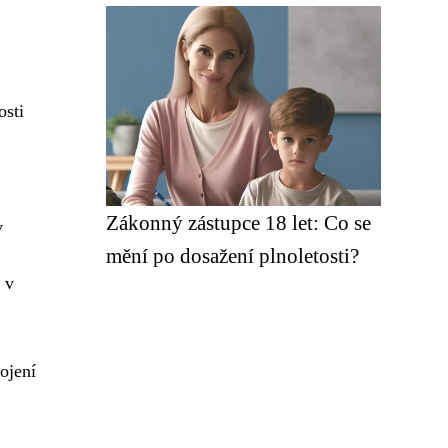
osti
Zákonný zástupce 18 let: Co se
v
mění po dosažení plnoletosti?
 v
ojení