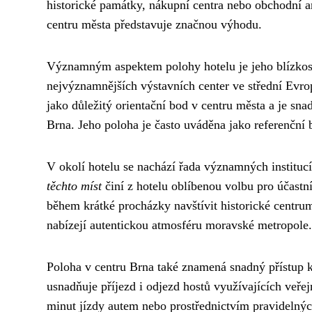
historické památky, nákupní centra nebo obchodní are
centru města představuje značnou výhodu.
Významným aspektem polohy hotelu je jeho blízkost 
nejvýznamnějších výstavních center ve střední Evr
jako důležitý orientační bod v centru města a je sna
Brna. Jeho poloha je často uváděna jako referenční 
V okolí hotelu se nachází řada významných institucí
těchto míst
činí z hotelu oblíbenou volbu pro účastn
během krátké procházky navštívit historické centrum
nabízejí autentickou atmosféru moravské metropole.
Poloha v centru Brna také znamená snadný přístup 
usnadňuje příjezd i odjezd hostů využívajících veř
minut jízdy autem nebo prostřednictvím pravidelný