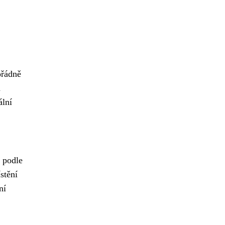
ořádně
h
ální
 podle
stění
ní