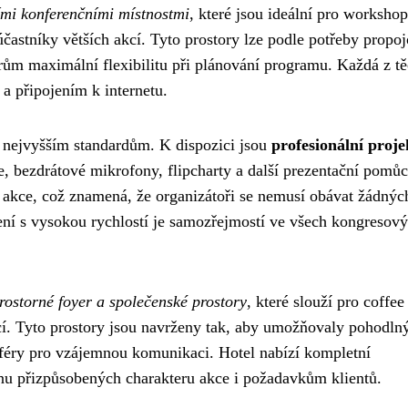
mi konferenčními místnostmi
, které jsou ideální pro workshop
astníky větších akcí. Tyto prostory lze podle potřeby propoj
rům maximální flexibilitu při plánování programu. Každá z tě
 a připojením k internetu.
 nejvyšším standardům. K dispozici jsou
profesionální proje
e, bezdrátové mikrofony, flipcharty a další prezentační pomůc
 akce, což znamená, že organizátoři se nemusí obávat žádnýc
jení s vysokou rychlostí je samozřejmostí ve všech kongresov
rostorné foyer a společenské prostory
, které slouží pro coffee
cí. Tyto prostory jsou navrženy tak, aby umožňovaly pohodln
sféry pro vzájemnou komunikaci. Hotel nabízí kompletní
nu přizpůsobených charakteru akce i požadavkům klientů.