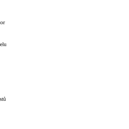
tor
elu
stů