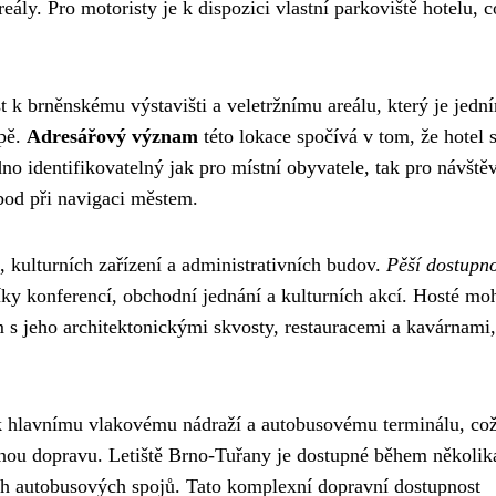
ály. Pro motoristy je k dispozici vlastní parkoviště hotelu, c
k brněnskému výstavišti a veletržnímu areálu, který je jedn
opě.
Adresářový význam
této lokace spočívá v tom, že hotel 
dno identifikovatelný jak pro místní obyvatele, tak pro návště
bod při navigaci městem.
, kulturních zařízení a administrativních budov.
Pěší dostupno
íky konferencí, obchodní jednání a kulturních akcí. Hosté mo
 s jeho architektonickými skvosty, restauracemi a kavárnami,
k hlavnímu vlakovému nádraží a autobusovému terminálu, co
ejnou dopravu. Letiště Brno-Tuřany je dostupné během několik
ch autobusových spojů. Tato komplexní dopravní dostupnost