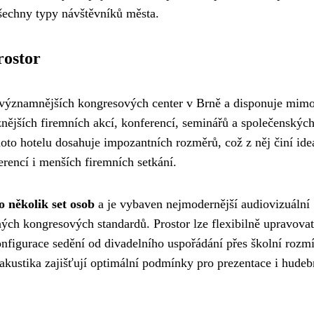
šechny typy návštěvníků města.
rostor
jvýznamnějších kongresových center v Brně a disponuje mim
nějších firemních akcí, konferencí, seminářů a společenskýc
oto hotelu dosahuje impozantních rozměrů, což z něj činí ide
rencí i menších firemních setkání.
o několik set osob
a je vybaven nejmodernější audiovizuální
ých kongresových standardů. Prostor lze flexibilně upravovat
nfigurace sedění od divadelního uspořádání přes školní rozmí
 akustika zajišťují optimální podmínky pro prezentace i hudeb