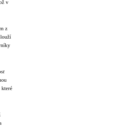
ož v
ím z
slouží
vníky
st
hou
 které
ž
a