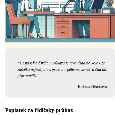
Cesta k řidičskému průkazu je jako jízda na kole - ze
začátku nejistá, ale s praxí a trpělivostí se stává čím dál
přirozenější.
Božena Němcová
Poplatek za řidičský průkaz