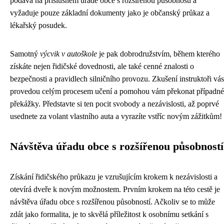
podává na příslušném úřadě obce s rozšířenou působností a
vyžaduje pouze základní dokumenty jako je občanský průkaz a
lékařský posudek.
Samotný
výcvik v autoškole
je pak dobrodružstvím, během kterého
získáte nejen řidičské dovednosti, ale také cenné znalosti o
bezpečnosti a pravidlech silničního provozu. Zkušení instruktoři vás
provedou celým procesem učení a pomohou vám překonat případné
překážky. Představte si ten pocit svobody a nezávislosti, až poprvé
usednete za volant vlastního auta a vyrazíte vstříc novým zážitkům!
Návštěva úřadu obce s rozšířenou působností
Získání řidičského průkazu je vzrušujícím krokem k nezávislosti a
otevírá dveře k novým možnostem. Prvním krokem na této cestě je
návštěva úřadu obce s rozšířenou působností. Ačkoliv se to může
zdát jako formalita, je to skvělá příležitost k osobnímu setkání s