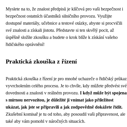
Myslete na to, že znalost předpisů je klíčová pro vaši bezpečnost i
bezpečnost ostatních účastníků silničního provozu. Využijte
dostupné materiály, učebnice a testové otázky, abyste si procvičili
své znalosti a získali jistotu. Představte si ten skvělý pocit, až
úspěšně složíte zkoušku a budete o krok blíže k získání vašeho
řidičského oprávnění!
Praktická zkouška z řízení
Praktická zkouška z řízení je pro mnohé uchazeče o řidičský průkaz
vyvrcholením celého procesu. Je to chvíle, kdy můžete předvést své
dovednosti a znalosti v reálném provozu.
I když může být spojena
s mírnou nervozitou, je důležité ji vnímat jako příležitost
ukázat, jak jste se připravili a jak zodpovědně dokážete řídit.
Zkušební komisař je tu od toho, aby posoudil vaši připravenost, ale
také aby vám pomohl v náročných situacích.