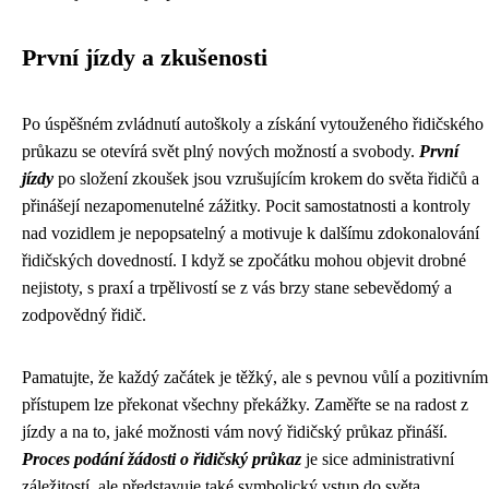
První jízdy a zkušenosti
Po úspěšném zvládnutí autoškoly a získání vytouženého řidičského
průkazu se otevírá svět plný nových možností a svobody.
První
jízdy
po složení zkoušek jsou vzrušujícím krokem do světa řidičů a
přinášejí nezapomenutelné zážitky. Pocit samostatnosti a kontroly
nad vozidlem je nepopsatelný a motivuje k dalšímu zdokonalování
řidičských dovedností. I když se zpočátku mohou objevit drobné
nejistoty, s praxí a trpělivostí se z vás brzy stane sebevědomý a
zodpovědný řidič.
Pamatujte, že každý začátek je těžký, ale s pevnou vůlí a pozitivním
přístupem lze překonat všechny překážky. Zaměřte se na radost z
jízdy a na to, jaké možnosti vám nový řidičský průkaz přináší.
Proces podání žádosti o řidičský průkaz
je sice administrativní
záležitostí, ale představuje také symbolický vstup do světa