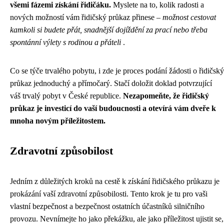
všemi fázemi získání řidičáku.
Myslete na to, kolik radosti a
nových možností vám řidičský průkaz přinese –
možnost cestovat
kamkoli si budete přát, snadnější dojíždění za prací nebo třeba
spontánní výlety s rodinou a přáteli
.
Co se týče trvalého pobytu, i zde je proces podání žádosti o řidičský
průkaz jednoduchý a přímočarý. Stačí doložit doklad potvrzující
váš trvalý pobyt v České republice.
Nezapomeňte, že řidičský
průkaz je investicí do vaší budoucnosti a otevírá vám dveře k
mnoha novým příležitostem.
Zdravotní způsobilost
Jedním z důležitých kroků na cestě k získání řidičského průkazu je
prokázání vaší zdravotní způsobilosti. Tento krok je tu pro vaši
vlastní bezpečnost a bezpečnost ostatních účastníků silničního
provozu. Nevnímejte ho jako překážku, ale jako příležitost ujistit se,