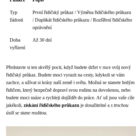
Typ
První řidičský průkaz / Výměna řidičského průkazu
žádosti
/ Duplikát řidičského průkazu / Rozšíření řidičského
oprávnění
Doba
Až 30 dní
vyřízení
Představte si ten skvělý pocit, když budete držet v ruce svůj nový
řidičský průkaz. Budete moci vyrazit na cesty, kdykoli se vám
zachce, a užívat si krásy naší země i světa. Možná se stanete hrdým
řidičem, který bezpečně dopraví svou rodinu na dovolenou, nebo
budete moci snáze a rychleji dojíždět do práce. Ať už jsou vaše cíle
jakékoli,
získání řidičského průkazu
je dosažitelné a
s trochou
úsilí se stane realitou
.