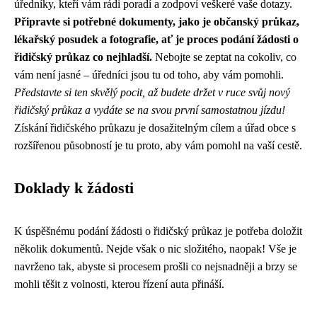
úředníky, kteří vám rádi poradí a zodpoví veškeré vaše dotazy.
Připravte si potřebné dokumenty, jako je občanský průkaz,
lékařský posudek a fotografie, ať je proces podání žádosti o
řidičský průkaz co nejhladší.
Nebojte se zeptat na cokoliv, co
vám není jasné – úředníci jsou tu od toho, aby vám pomohli.
Představte si ten skvělý pocit, až budete držet v ruce svůj nový
řidičský průkaz a vydáte se na svou první samostatnou jízdu!
Získání řidičského průkazu je dosažitelným cílem a úřad obce s
rozšířenou působností je tu proto, aby vám pomohl na vaší cestě.
Doklady k žádosti
K úspěšnému podání žádosti o řidičský průkaz je potřeba doložit
několik dokumentů. Nejde však o nic složitého, naopak! Vše je
navrženo tak, abyste si procesem prošli co nejsnadněji a brzy se
mohli těšit z volnosti, kterou řízení auta přináší.