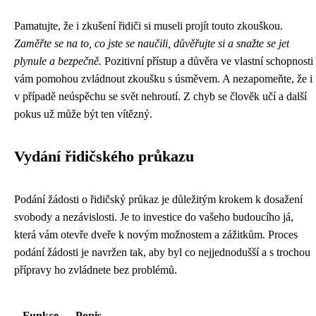
Pamatujte, že i zkušení řidiči si museli projít touto zkouškou.
Zaměřte se na to, co jste se naučili, důvěřujte si a snažte se jet
plynule a bezpečně.
Pozitivní přístup a důvěra ve vlastní schopnosti
vám pomohou zvládnout zkoušku s úsměvem. A nezapomeňte, že i
v případě neúspěchu se svět nehroutí. Z chyb se člověk učí a další
pokus už může být ten vítězný.
Vydání řidičského průkazu
Podání žádosti o řidičský průkaz je důležitým krokem k dosažení
svobody a nezávislosti. Je to investice do vašeho budoucího já,
která vám otevře dveře k novým možnostem a zážitkům. Proces
podání žádosti je navržen tak, aby byl co nejjednodušší a s trochou
přípravy ho zvládnete bez problémů.
Funkce
Popis