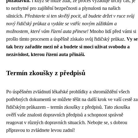
požadavků.
I když se může zdát, že proces vyžaduje určitý čas, je
to nezbytné pro zajištění bezpečnosti a plynulosti na našich
silnicích.
Představte si ten skvělý pocit, až budete držet v ruce svůj
nový řidičský průkaz a vydáte se vstříc novým zážitkům a
možnostem, které vám řízení auta přinese!
Mnoho lidí před vámi si
prošlo tímto procesem a úspěšně získalo svůj řidičský průkaz.
Vy se
tak brzy zařadíte mezi ně a budete si moci užívat svobodu a
nezávislost, kterou řízení auta přináší.
Termín zkoušky z předpisů
Po úspěšném zvládnutí lékařské prohlídky a shromáždění všech
potřebných dokumentů se můžete těšit na další krok ve vaší cestě za
řidičským průkazem – termín zkoušky z předpisů. Tato zkouška
ověří vaše znalosti dopravních předpisů a schopnost správně
reagovat v různých dopravních situacích. Nebojte se, s dobrou
přípravou to zvládnete levou zadní!