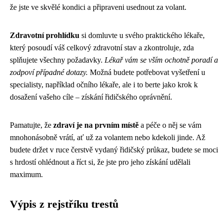
že jste ve skvělé kondici a připraveni usednout za volant.
Zdravotní prohlídku
si domluvte u svého praktického lékaře,
který posoudí váš celkový zdravotní stav a zkontroluje, zda
splňujete všechny požadavky.
Lékař vám se vším ochotně poradí a
zodpoví případné dotazy.
Možná budete potřebovat vyšetření u
specialisty, například očního lékaře, ale i to berte jako krok k
dosažení vašeho cíle – získání řidičského oprávnění.
Pamatujte, že
zdraví je na prvním místě
a péče o něj se vám
mnohonásobně vrátí, ať už za volantem nebo kdekoli jinde. Až
budete držet v ruce čerstvě vydaný řidičský průkaz, budete se moci
s hrdostí ohlédnout a říct si, že jste pro jeho získání udělali
maximum.
Výpis z rejstříku trestů