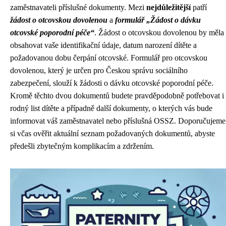
zaměstnavateli příslušné dokumenty. Mezi
nejdůležitější
patří
žádost o otcovskou dovolenou
a
formulář „Žádost o dávku
otcovské poporodní péče“
. Žádost o otcovskou dovolenou by měla
obsahovat vaše identifikační údaje, datum narození dítěte a
požadovanou dobu čerpání otcovské. Formulář pro otcovskou
dovolenou, který je určen pro Českou správu sociálního
zabezpečení, slouží k žádosti o dávku otcovské poporodní péče.
Kromě těchto dvou dokumentů budete pravděpodobně potřebovat i
rodný list dítěte a případně další dokumenty, o kterých vás bude
informovat váš zaměstnavatel nebo příslušná OSSZ. Doporučujeme
si včas ověřit aktuální seznam požadovaných dokumentů, abyste
předešli zbytečným komplikacím a zdržením.