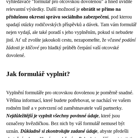
vyhledávače "formulář pro otcovskou dovolenou" a hned uvidíte
relevantní výsledky. Další možností je
obrátit se přímo na
příslušnou okresní správu sociálního zabezpečení
, pod kterou
spadají otázky rodičovských příspěvků a dávek. Tam vám formulář
nejen vydají, ale také poradí s jeho vyplněním, pokud si nebudete
jistí. Ať už zvolíte jakoukoli cestu, nezapomeňte, že
včasné podání
žádosti je klíčové
pro hladký průběh čerpání vaší otcovské
dovolené.
Jak formulář vyplnit?
Vyplnění formuláře pro otcovskou dovolenou je poměrně snadné.
Většina informací, které budete potřebovat, se nachází ve vašem
rodném listě a v potvrzení od zaměstnavatele vaší partnerky.
Nejdůležitější je vyplnit všechny povinné údaje
, které jsou
označeny hvězdičkou. Bez nich by váš formulář nemusel být
uznán.
Důkladně si zkontrolujte zadané údaje
, abyste předešli