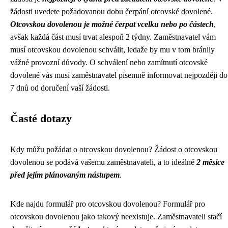
žádosti uvedete požadovanou dobu čerpání otcovské dovolené.
Otcovskou dovolenou je možné čerpat vcelku nebo po částech
,
avšak každá část musí trvat alespoň 2 týdny. Zaměstnavatel vám
musí otcovskou dovolenou schválit, ledaže by mu v tom bránily
vážné provozní důvody. O schválení nebo zamítnutí otcovské
dovolené vás musí zaměstnavatel písemně informovat nejpozději do
7 dnů od doručení vaší žádosti.
Časté dotazy
Kdy můžu požádat o otcovskou dovolenou? Žádost o otcovskou
dovolenou se podává vašemu zaměstnavateli, a to ideálně
2 měsíce
před jejím plánovaným nástupem
.
Kde najdu formulář pro otcovskou dovolenou? Formulář pro
otcovskou dovolenou jako takový neexistuje. Zaměstnavateli stačí