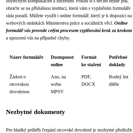
zbytečným komplikacím a zdržením. Pokud si s něčím nejste jisti,
obraťte se na příslušnou instituci, která vám s vyplněním formuláře
ráda poradí. Můžete využít i online formulář, který je k dispozici na
webových stránkách Ministerstva práce a sociálních věcí.
Online
formulář vás provede celým procesem vyplňování krok za krokem
a upozorní vás na případné chyby.
Název formuláře
Dostupnost
Formát
Potřebné
online
ke stažení
doklady
Žádost o
Ano, na
PDF,
Rodný list
otcovskou
webu
DOCX
dítěte
dovolenou
MPSV
Nezbytné dokumenty
Pro hladký průběh čerpání otcovské dovolené je nezbytné předložit