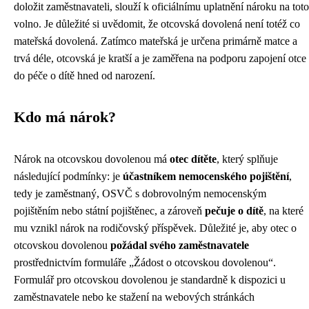
doložit zaměstnavateli, slouží k oficiálnímu uplatnění nároku na toto
volno. Je důležité si uvědomit, že otcovská dovolená není totéž co
mateřská dovolená. Zatímco mateřská je určena primárně matce a
trvá déle, otcovská je kratší a je zaměřena na podporu zapojení otce
do péče o dítě hned od narození.
Kdo má nárok?
Nárok na otcovskou dovolenou má
otec dítěte
, který splňuje
následující podmínky: je
účastníkem nemocenského pojištění
,
tedy je zaměstnaný, OSVČ s dobrovolným nemocenským
pojištěním nebo státní pojištěnec, a zároveň
pečuje o dítě
, na které
mu vznikl nárok na rodičovský příspěvek. Důležité je, aby otec o
otcovskou dovolenou
požádal svého zaměstnavatele
prostřednictvím formuláře „Žádost o otcovskou dovolenou“.
Formulář pro otcovskou dovolenou je standardně k dispozici u
zaměstnavatele nebo ke stažení na webových stránkách