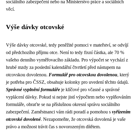
sociálního zabezpečení nebo na Ministerstvo práce a sociálních
věcí.
Výše dávky otcovské
Výše dávky otcovské, tedy peněžité pomoci v mateřství, se odvíjí
od předchozího příjmu otce. Není to tedy fixní částka, ale 70 %
vašeho denního vyměřovacího základu. Pro výpočet se vychází z
hrubé mzdy za poslední kalendářní čtvrtletí před nástupem na
otcovskou dovolenou.
Formulář pro otcovskou dovolenou
, který
je potřeba pro ČSSZ, obsahuje kolonky pro uvedení těchto údajů.
Správné vyplnění formuláře
je klíčové pro včasné a správné
vyplácení dávky. Pokud si nejste jistí výpočtem nebo vyplňováním
formuláře, obraťte se na příslušnou okresní správu sociálního
zabezpečení. Zaměstnanci vám rádi poradí a pomohou s
vyřízením
otcovské dovolené
. Nezapomeňte, že otcovská dovolená je vaše
právo a možnost trávit čas s novorozeným dítětem.