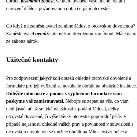
doručit
písemnou žádost
, ve které uvedete vaše jméno, datum
narození dítěte a požadovanou dobu čerpání otcovské.
Co když mi zaměstnavatel zamítne žádost o otcovskou dovolenou?
Zaměstnavatel
nemůže
otcovskou dovolenou zamítnout. Máte na ni
ze zákona nárok.
Užitečné kontakty
Pro zodpovězení jakýchkoli dotazů ohledně otcovské dovolené a
formuláře pro její vyřízení se neváhejte obrátit na příslušné instituce.
Důležité informace a pomoc s vyplněním formuláře vám
poskytne váš zaměstnavatel.
Nebojte se zeptat na vše, co vám
není jasné, ať už se týká náležitostí k podání žádosti, délky
otcovské dovolené, či výše dávky otcovské poporodní péče. V
případě nejasností ohledně vašich práv a povinností v souvislosti s
otcovskou dovolenou se můžete obrátit na Ministerstvo práce a