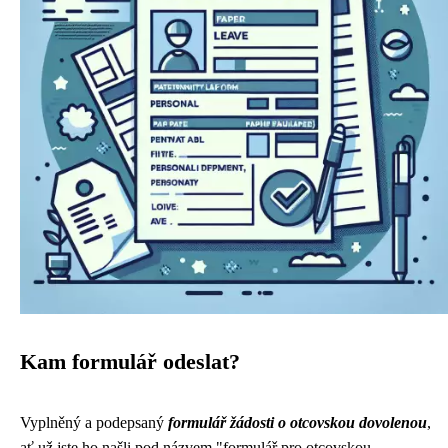
Kam formulář odeslat?
Vyplněný a podepsaný
formulář žádosti o otcovskou dovolenou
,
ať už jste ho našli pod názvem "formulář pro otcovskou