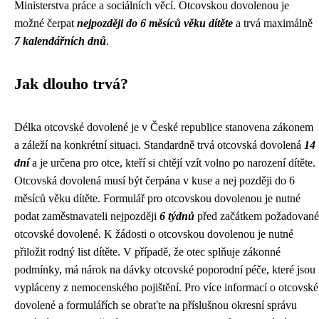
Ministerstva práce a sociálních věcí. Otcovskou dovolenou je
možné čerpat
nejpozději do 6 měsíců věku dítěte
a trvá maximálně
7 kalendářních dnů
.
Jak dlouho trvá?
Délka otcovské dovolené je v České republice stanovena zákonem
a záleží na konkrétní situaci. Standardně trvá otcovská dovolená
14
dní
a je určena pro otce, kteří si chtějí vzít volno po narození dítěte.
Otcovská dovolená musí být čerpána v kuse a nej později do 6
měsíců věku dítěte. Formulář pro otcovskou dovolenou je nutné
podat zaměstnavateli nejpozději
6 týdnů
před začátkem požadované
otcovské dovolené. K žádosti o otcovskou dovolenou je nutné
přiložit rodný list dítěte. V případě, že otec splňuje zákonné
podmínky, má nárok na dávky otcovské poporodní péče, které jsou
vypláceny z nemocenského pojištění. Pro více informací o otcovské
dovolené a formulářích se obraťte na příslušnou okresní správu