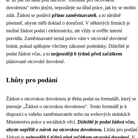
dovolenou" nebo jiným, neposílejte na úřad práce, jak by se mohlo
zdát. Žádost se podává
přímo zaměstnavateli
, a to ideálně
písemně, abyste měli doklad o doručení. V některých firmách je
možné žádost podat i elektronicky, ale vždy si ověřte interní
pravidla. Zaměstnavatel nemá právo vám v otcovské dovolené
bránit, pokud splňujete všechny zákonné podmínky. Důležité je
podat žádost včas, a to
nejpozději 6 týdnů před začátkem
plánované otcovské dovolené.
Lhůty pro podání
Žádost o otcovskou dovolenou je třeba podat na formuláři, který se
jmenuje „Žádost o otcovskou dovolenou“. Tento formulář je k
dispozici u vašeho zaměstnavatele nebo na webových stránkách
Ministerstva práce a sociálních věcí.
Důležité je podat žádost včas,
abyste nepřišli o nárok na otcovskou dovolenou.
Lhůta pro podání
žádosti je
nejpozději 6 týdnů před začátkem otcovské dovolené
. V