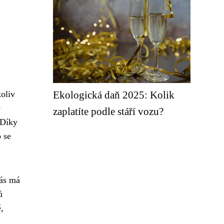
oliv
Ekologická daň 2025: Kolik
ě
zaplatíte podle stáří vozu?
 Díky
o se
nás má
ů
,