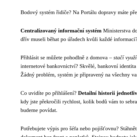
Bodový systém řidiče? Na Portálu dopravy máte pře
Centralizovaný informační systém
Ministerstva do
dřív museli běhat po úřadech kvůli každé informaci? 
Přihlásit se můžete pohodlně z domova –
stačí využ
internetové bankovnictví? Skvělé, bankovní identit
Žádný problém, systém je připravený na všechny var
Co uvidíte po přihlášení?
Detailní historii jednot
kdy jste překročili rychlost, kolik bodů vám to sebr
budeme povídat.
Potřebujete výpis pro šéfa nebo pojišťovnu? Stáhněte
dokument bez front a poplatků. Stejnou hodnotu jako