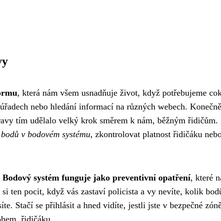
vy
formu
, která nám všem usnadňuje život, když potřebujeme cok
a úřadech nebo hledání informací na různých webech. Konečn
avy tím udělalo velký krok směrem k nám, běžným řidičům.
h bodů v bodovém systému
, zkontrolovat platnost řidičáku neb
?
Bodový systém funguje jako preventivní opatření
, které 
i ten pocit, když vás zastaví policista a vy nevíte, kolik bod
e. Stačí se přihlásit a hned vidíte, jestli jste v bezpečné zóně
ohem, řidičáku.