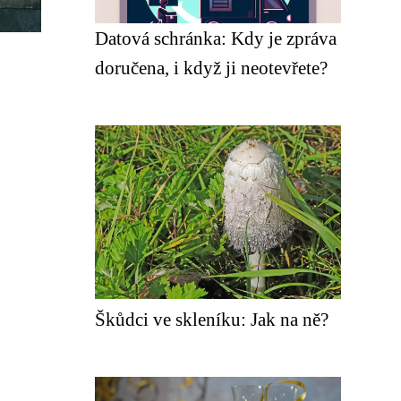
Datová schránka: Kdy je zpráva
doručena, i když ji neotevřete?
Škůdci ve skleníku: Jak na ně?