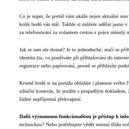
Co je super, že portál vám ukáže nejen aktuální stav
kolik bodů vás stál. Takhle si můžete udělat jasno v t
za telefonování za volantem cestou z práce minulý mě
Jak se tam ale dostat? Je to jednoduché, stačí se
při
identitu (tu, co používáte při přihlašování do inte
registrace nebo papírování, prostě se přihlásíte pod
Kromě bodů si na portálu ohlídáte i platnost svého ř
silniční kontrole, že jezdíte s propadlým dokladem, ž
žádné nepříjemná překvapení.
Další významnou funkcionalitou je přístup k inf
technickou? Nebo potřebujete vědět emisní třídu sv