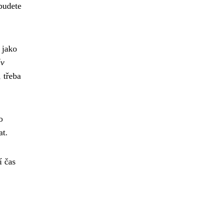
budete
 jako
ěv
 třeba
o
at.
í čas