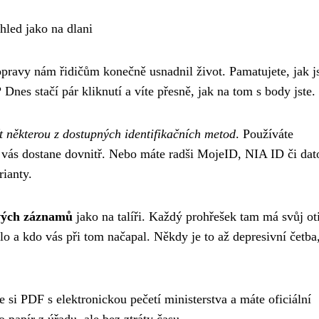
hled jako na dlani
pravy nám řidičům konečně usnadnil život. Pamatujete, jak 
Dnes stačí pár kliknutí a víte přesně, jak na tom s body jste.
ít některou z dostupných identifikačních metod
. Používáte
a vás dostane dovnitř. Nebo máte radši MojeID, NIA ID či da
ianty.
livých záznamů
jako na talíři. Každý prohřešek tam má svůj ot
alo a kdo vás při tom načapal. Někdy je to až depresivní četba,
 si PDF s elektronickou pečetí ministerstva a máte oficiální
 papír z úřadu, ale bez ztráty času.