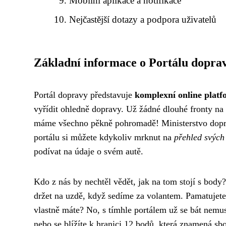
Mobilní aplikace a notifikace
Nejčastější dotazy a podpora uživatelů
Základní informace o Portálu dopra
Portál dopravy představuje
komplexní online plat
vyřídit ohledně dopravy. Už žádné dlouhé fronty n
máme všechno pěkně pohromadě! Ministerstvo dopr
portálu si můžete kdykoliv mrknut na
přehled svýc
podívat na údaje o svém autě.
Kdo z nás by nechtěl vědět, jak na tom stojí s body
držet na uzdě, když sedíme za volantem. Pamatujete s
vlastně máte? No, s tímhle portálem už se bát nemusít
nebo se blížíte k hranici 12 bodů, která znamená sb