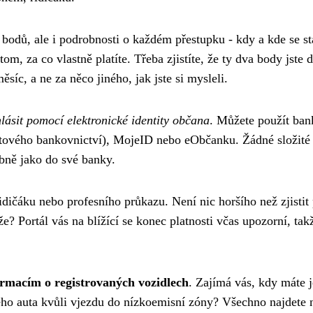
 bodů, ale i podrobnosti o každém přestupku - kdy a kde se st
om, za co vlastně platíte. Třeba zjistíte, že ty dva body jste d
síc, a ne za něco jiného, jak jste si mysleli.
hlásit pomocí elektronické identity občana
. Můžete použít ban
rnetového bankovnictví), MojeID nebo eObčanku. Žádné složité
obně jako do své banky.
idičáku nebo profesního průkazu. Není nic horšího než zjistit 
e? Portál vás na blížící se konec platnosti včas upozorní, tak
ormacím o registrovaných vozidlech
. Zajímá vás, kdy máte j
ého auta kvůli vjezdu do nízkoemisní zóny? Všechno najdete 