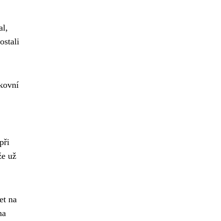
al,
ostali
kovní
při
že už
et na
na