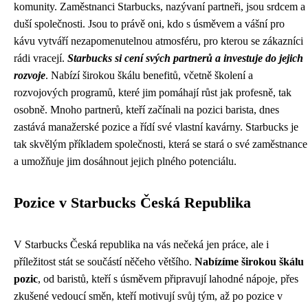
komunity. Zaměstnanci Starbucks, nazývaní partneři, jsou srdcem a
duší společnosti. Jsou to právě oni, kdo s úsměvem a vášní pro
kávu vytváří nezapomenutelnou atmosféru, pro kterou se zákazníci
rádi vracejí.
Starbucks si cení svých partnerů a investuje do jejich
rozvoje
. Nabízí širokou škálu benefitů, včetně školení a
rozvojových programů, které jim pomáhají růst jak profesně, tak
osobně. Mnoho partnerů, kteří začínali na pozici barista, dnes
zastává manažerské pozice a řídí své vlastní kavárny. Starbucks je
tak skvělým příkladem společnosti, která se stará o své zaměstnance
a umožňuje jim dosáhnout jejich plného potenciálu.
Pozice v Starbucks Česká Republika
V Starbucks Česká republika na vás nečeká jen práce, ale i
příležitost stát se součástí něčeho většího.
Nabízíme širokou škálu
pozic
, od baristů, kteří s úsměvem připravují lahodné nápoje, přes
zkušené vedoucí směn, kteří motivují svůj tým, až po pozice v