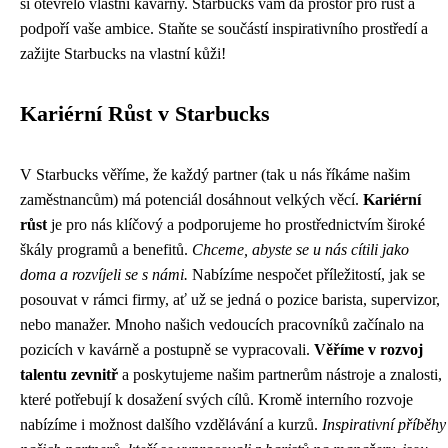
si otevřelo vlastní kavárny. Starbucks vám dá prostor pro růst a
podpoří vaše ambice. Staňte se součástí inspirativního prostředí a
zažijte Starbucks na vlastní kůži!
Kariérní Růst v Starbucks
V Starbucks věříme, že každý partner (tak u nás říkáme našim
zaměstnancům) má potenciál dosáhnout velkých věcí.
Kariérní
růst
je pro nás klíčový a podporujeme ho prostřednictvím široké
škály programů a benefitů.
Chceme, abyste se u nás cítili jako
doma a rozvíjeli se s námi.
Nabízíme nespočet příležitostí, jak se
posouvat v rámci firmy, ať už se jedná o pozice barista, supervizor,
nebo manažer. Mnoho našich vedoucích pracovníků začínalo na
pozicích v kavárně a postupně se vypracovali.
Věříme v rozvoj
talentu zevnitř
a poskytujeme našim partnerům nástroje a znalosti,
které potřebují k dosažení svých cílů. Kromě interního rozvoje
nabízíme i možnost dalšího vzdělávání a kurzů.
Inspirativní příběhy