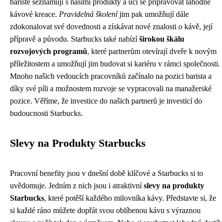
baristé seznamují s našimi produkty a učí se připravovat lahodné
kávové kreace.
Pravidelná školení
jim pak umožňují dále
zdokonalovat své dovednosti a získávat nové znalosti o kávě, její
přípravě a původu. Starbucks také nabízí
širokou škálu
rozvojových programů
, které partnerům otevírají dveře k novým
příležitostem a umožňují jim budovat si kariéru v rámci společnosti.
Mnoho našich vedoucích pracovníků začínalo na pozici barista a
díky své píli a možnostem rozvoje se vypracovali na manažerské
pozice. Věříme, že investice do našich partnerů je investicí do
budoucnosti Starbucks.
Slevy na Produkty Starbucks
Pracovní benefity jsou v dnešní době klíčové a Starbucks si to
uvědomuje. Jedním z nich jsou i atraktivní
slevy na produkty
Starbucks
, které potěší každého milovníka kávy. Představte si, že
si každé ráno můžete dopřát svou oblíbenou kávu s výraznou