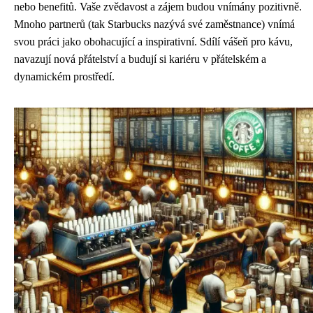
nebo benefitů. Vaše zvědavost a zájem budou vnímány pozitivně.
Mnoho partnerů (tak Starbucks nazývá své zaměstnance) vnímá
svou práci jako obohacující a inspirativní. Sdílí vášeň pro kávu,
navazují nová přátelství a budují si kariéru v přátelském a
dynamickém prostředí.