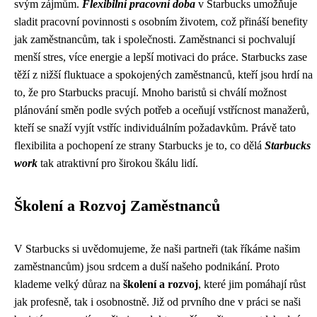
svým zájmům.
Flexibilní pracovní doba
v Starbucks umožňuje
sladit pracovní povinnosti s osobním životem, což přináší benefity
jak zaměstnancům, tak i společnosti. Zaměstnanci si pochvalují
menší stres, více energie a lepší motivaci do práce. Starbucks zase
těží z nižší fluktuace a spokojených zaměstnanců, kteří jsou hrdí na
to, že pro Starbucks pracují. Mnoho baristů si chválí možnost
plánování směn podle svých potřeb a oceňují vstřícnost manažerů,
kteří se snaží vyjít vstříc individuálním požadavkům. Právě tato
flexibilita a pochopení ze strany Starbucks je to, co dělá
Starbucks
work
tak atraktivní pro širokou škálu lidí.
Školení a Rozvoj Zaměstnanců
V Starbucks si uvědomujeme, že naši partneři (tak říkáme našim
zaměstnancům) jsou srdcem a duší našeho podnikání. Proto
klademe velký důraz na
školení a rozvoj
, které jim pomáhají růst
jak profesně, tak i osobnostně. Již od prvního dne v práci se naši