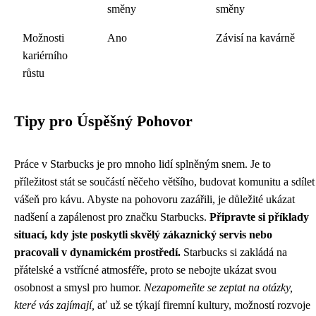
směny
směny
Možnosti
Ano
Závisí na kavárně
kariérního
růstu
Tipy pro Úspěšný Pohovor
Práce v Starbucks je pro mnoho lidí splněným snem. Je to
příležitost stát se součástí něčeho většího, budovat komunitu a sdílet
vášeň pro kávu. Abyste na pohovoru zazářili, je důležité ukázat
nadšení a zapálenost pro značku Starbucks.
Připravte si příklady
situací, kdy jste poskytli skvělý zákaznický servis nebo
pracovali v dynamickém prostředí.
Starbucks si zakládá na
přátelské a vstřícné atmosféře, proto se nebojte ukázat svou
osobnost a smysl pro humor.
Nezapomeňte se zeptat na otázky,
které vás zajímají,
ať už se týkají firemní kultury, možností rozvoje