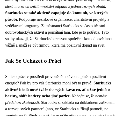
která má za cíl snížit množství odpadu z jednorázových obalů.
Starbucks se také aktivně zapojuje do komunit, ve kterých
působí.
Podporuje neziskové organizace, charitativní projekty a
vzdělávací programy. Zaměstnanci Starbucks se často účastní
dobrovolnických aktivit a pomáhají tam, kde je to potřeba. Tyto
snahy ukazují, že Starbucks bere svou společenskou odpovědnost
vážně a snaží se být firmou, která má pozitivní dopad na svět.
Jak Se Ucházet o Práci
Sníte o práci v prostředí provoněném kávou a plném pozitivní
energie? Pak by pro vás Starbucks mohl být to pravé!
Starbucks
aktivně hledá nové tváře do svých kaváren, ať už se jedná o
baristy, shift leadery nebo jiné pozice.
Nebojte se, že nemáte
předchozí zkušenosti.
Starbucks si zakládá na důkladném zaškolení
a rozvoji svých partnerů (ano, ve Starbucks si říkají partneři, ne
zaměstnanci). Představte si, že se učíte připravovat lahodné kávové