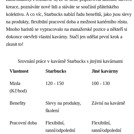
kreace, poznáváte nové lidi a stáváte se součástí přátelského
kolektivu. A co víc, Starbucks nabízí řadu benefitů, jako jsou slevy
na produkty, flexibilní pracovní doba a možnost kariérního růstu.
Mnoho baristů se vypracovalo na manažerské pozice a někteří si
dokonce otevřeli vlastní kavárny. Stačí jen udělat první krok a
zkusit to!
Srovnání práce v kavárně Starbucks s jinými kavárnami
Vlastnost
Starbucks
Jiné kavárny
Mzda
120 - 150
100 - 130
(Kč/hod)
Benefity
Slevy na produkty,
Závisí na kavárně
školení
Pracovní doba
Flexibilní,
Flexibilní,
ranní/odpolední
ranní/odpolední