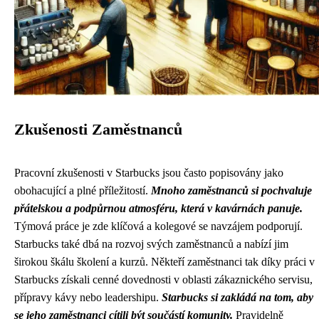
Zkušenosti Zaměstnanců
Pracovní zkušenosti v Starbucks jsou často popisovány jako
obohacující a plné příležitostí.
Mnoho zaměstnanců si pochvaluje
přátelskou a podpůrnou atmosféru, která v kavárnách panuje.
Týmová práce je zde klíčová a kolegové se navzájem podporují.
Starbucks také dbá na rozvoj svých zaměstnanců a nabízí jim
širokou škálu školení a kurzů. Někteří zaměstnanci tak díky práci v
Starbucks získali cenné dovednosti v oblasti zákaznického servisu,
přípravy kávy nebo leadershipu.
Starbucks si zakládá na tom, aby
se jeho zaměstnanci cítili být součástí komunity.
Pravidelně