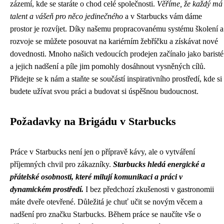
zázemí, kde se staráte o chod celé společnosti.
Věříme, že každý má
talent a vášeň pro něco jedinečného
a v Starbucks vám dáme
prostor je rozvíjet. Díky našemu propracovanému systému školení a
rozvoje se můžete posouvat na kariérním žebříčku a získávat nové
dovednosti. Mnoho našich vedoucích prodejen začínalo jako baristé
a jejich nadšení a píle jim pomohly dosáhnout vysněných cílů.
Přidejte se k nám a staňte se součástí inspirativního prostředí, kde si
budete užívat svou práci a budovat si úspěšnou budoucnost.
Požadavky na Brigádu v Starbucks
Práce v Starbucks není jen o přípravě kávy, ale o vytváření
příjemných chvil pro zákazníky.
Starbucks hledá energické a
přátelské osobnosti, které milují komunikaci a práci v
dynamickém prostředí.
I bez předchozí zkušenosti v gastronomii
máte dveře otevřené. Důležitá je chuť učit se novým věcem a
nadšení pro značku Starbucks. Během práce se naučíte vše o