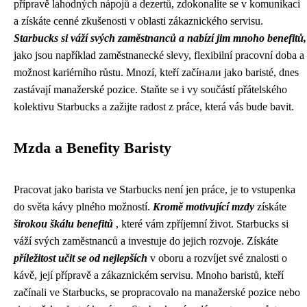
přípravě lahodných nápojů a dezertů, zdokonalíte se v komunikaci
a získáte cenné zkušenosti v oblasti zákaznického servisu.
Starbucks si váží svých zaměstnanců a nabízí jim mnoho benefitů,
jako jsou například zaměstnanecké slevy, flexibilní pracovní doba a
možnost kariérního růstu. Mnozí, kteří začíнали jako baristé, dnes
zastávají manažerské pozice. Staňte se i vy součástí přátelského
kolektivu Starbucks a zažijte radost z práce, která vás bude bavit.
Mzda a Benefity Baristy
Pracovat jako barista ve Starbucks není jen práce, je to vstupenka
do světa kávy plného možností.
Kromě motivující mzdy
získáte
širokou škálu benefitů
, které vám zpříjemní život. Starbucks si
váží svých zaměstnanců a investuje do jejich rozvoje. Získáte
příležitost učit se od nejlepších
v oboru a rozvíjet své znalosti o
kávě, její přípravě a zákaznickém servisu. Mnoho baristů, kteří
začínali ve Starbucks, se propracovalo na manažerské pozice nebo