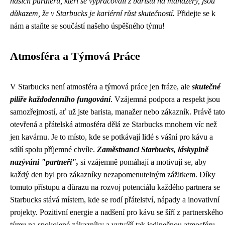
našich partnerů, kteří se vypracovali z baristů na manažery, jsou
důkazem, že v Starbucks je kariérní růst skutečností.
Přidejte se k
nám a staňte se součástí našeho úspěšného týmu!
Atmosféra a Týmová Práce
V Starbucks není atmosféra a týmová práce jen fráze, ale
skutečné
pilíře každodenního fungování
. Vzájemná podpora a respekt jsou
samozřejmostí, ať už jste barista, manažer nebo zákazník. Právě tato
otevřená a přátelská atmosféra dělá ze Starbucks mnohem víc než
jen kavárnu. Je to místo, kde se potkávají lidé s vášní pro kávu a
sdílí spolu příjemné chvíle.
Zaměstnanci Starbucks, láskyplně
nazýváni "partneři",
si vzájemně pomáhají a motivují se, aby
každý den byl pro zákazníky nezapomenutelným zážitkem. Díky
tomuto přístupu a důrazu na rozvoj potenciálu každého partnera se
Starbucks stává místem, kde se rodí přátelství, nápady a inovativní
projekty. Pozitivní energie a nadšení pro kávu se šíří z partnerského
týmu na spokojené zákazníky a vytváří tak jedinečnou atmosféru,