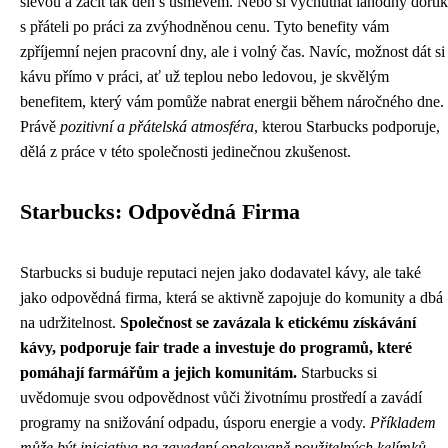
slevou a začít tak den s úsměvem. Nebo si vychutnat lahodný dortík
s přáteli po práci za zvýhodněnou cenu. Tyto benefity vám
zpříjemní nejen pracovní dny, ale i volný čas. Navíc, možnost dát si
kávu přímo v práci, ať už teplou nebo ledovou, je skvělým
benefitem, který vám pomůže nabrat energii během náročného dne.
Právě
pozitivní a přátelská atmosféra
, kterou Starbucks podporuje,
dělá z práce v této společnosti jedinečnou zkušenost.
Starbucks: Odpovědná Firma
Starbucks si buduje reputaci nejen jako dodavatel kávy, ale také
jako odpovědná firma, která se aktivně zapojuje do komunity a dbá
na udržitelnost.
Společnost se zavázala k etickému získávání
kávy, podporuje fair trade a investuje do programů, které
pomáhají farmářům a jejich komunitám.
Starbucks si
uvědomuje svou odpovědnost vůči životnímu prostředí a zavádí
programy na snižování odpadu, úsporu energie a vody.
Příkladem
může být iniciativa na zavedení opakovaně použitelných kelímků,