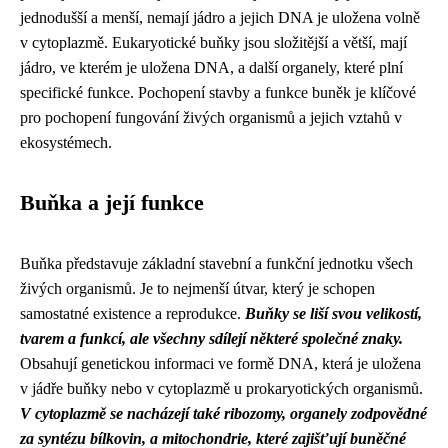
jednodušší a menší, nemají jádro a jejich DNA je uložena volně
v cytoplazmě. Eukaryotické buňky jsou složitější a větší, mají
jádro, ve kterém je uložena DNA, a další organely, které plní
specifické funkce. Pochopení stavby a funkce buněk je klíčové
pro pochopení fungování živých organismů a jejich vztahů v
ekosystémech.
Buňka a její funkce
Buňka představuje základní stavební a funkční jednotku všech
živých organismů. Je to nejmenší útvar, který je schopen
samostatné existence a reprodukce.
Buňky se liší svou velikostí,
tvarem a funkcí, ale všechny sdílejí některé společné znaky.
Obsahují genetickou informaci ve formě DNA, která je uložena
v jádře buňky nebo v cytoplazmě u prokaryotických organismů.
V cytoplazmě se nacházejí také ribozomy, organely zodpovědné
za syntézu bílkovin, a mitochondrie, které zajišťují buněčné