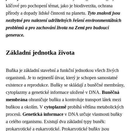
klíčové pro pochopení témat, jako je biodiverzita, ochrana
přírody a dopady lidské činnosti na planetu.
Tyto znalosti jsou
nezbytné pro nalezení udržitelných řešení environmentálních
problémů a pro zachování života na Zemi pro budoucí
generace.
Základní jednotka života
Buňka je základní stavební a funkční jednotkou všech živých
organismů. Je to nejmenší útvar, který je schopen samostatné
existence a reprodukce. Buňky se skládají z buněčné membrány,
cytoplazmy a genetické informace uložené v DNA.
Buněčná
membrána
ohraničuje buňku a kontroluje transport látek mezi
buňkou a okolím. V
cytoplazmě
probíhá většina metabolických
procesů.
Genetická informace
v DNA určuje vlastnosti buňky
a celého organismu. Existují dva základní typy buněk:
prokaryotické a eukaryotické. Prokaryotické buňky jsou