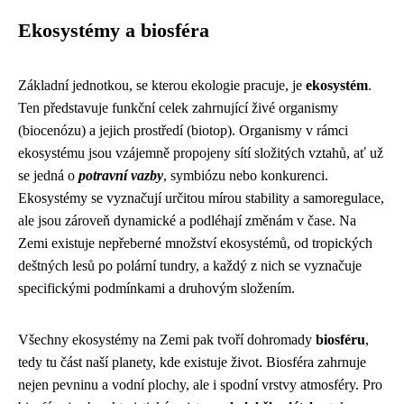
Ekosystémy a biosféra
Základní jednotkou, se kterou ekologie pracuje, je
ekosystém
.
Ten představuje funkční celek zahrnující živé organismy
(biocenózu) a jejich prostředí (biotop). Organismy v rámci
ekosystému jsou vzájemně propojeny sítí složitých vztahů, ať už
se jedná o
potravní vazby
, symbiózu nebo konkurenci.
Ekosystémy se vyznačují určitou mírou stability a samoregulace,
ale jsou zároveň dynamické a podléhají změnám v čase. Na
Zemi existuje nepřeberné množství ekosystémů, od tropických
deštných lesů po polární tundry, a každý z nich se vyznačuje
specifickými podmínkami a druhovým složením.
Všechny ekosystémy na Zemi pak tvoří dohromady
biosféru
,
tedy tu část naší planety, kde existuje život. Biosféra zahrnuje
nejen pevninu a vodní plochy, ale i spodní vrstvy atmosféry. Pro