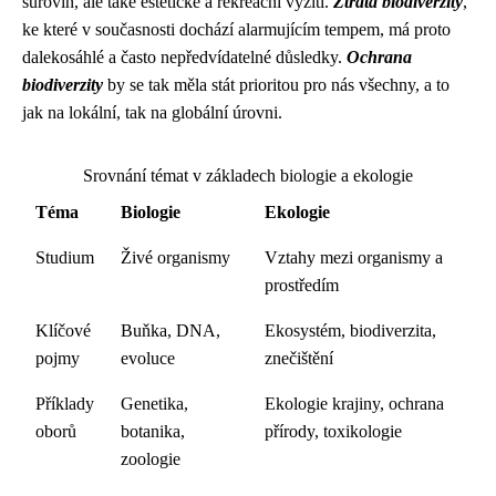
surovin, ale také estetické a rekreační vyžití.
Ztráta biodiverzity
,
ke které v současnosti dochází alarmujícím tempem, má proto
dalekosáhlé a často nepředvídatelné důsledky.
Ochrana
biodiverzity
by se tak měla stát prioritou pro nás všechny, a to
jak na lokální, tak na globální úrovni.
Srovnání témat v základech biologie a ekologie
Téma
Biologie
Ekologie
Studium
Živé organismy
Vztahy mezi organismy a
prostředím
Klíčové
Buňka, DNA,
Ekosystém, biodiverzita,
pojmy
evoluce
znečištění
Příklady
Genetika,
Ekologie krajiny, ochrana
oborů
botanika,
přírody, toxikologie
zoologie