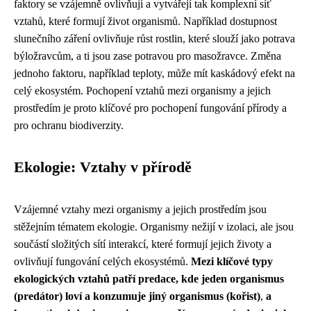
faktory se vzájemně ovlivňují a vytvářejí tak komplexní síť
vztahů, které formují život organismů. Například dostupnost
slunečního záření ovlivňuje růst rostlin, které slouží jako potrava
býložravcům, a ti jsou zase potravou pro masožravce. Změna
jednoho faktoru, například teploty, může mít kaskádový efekt na
celý ekosystém. Pochopení vztahů mezi organismy a jejich
prostředím je proto klíčové pro pochopení fungování přírody a
pro ochranu biodiverzity.
Ekologie: Vztahy v přírodě
Vzájemné vztahy mezi organismy a jejich prostředím jsou
stěžejním tématem ekologie. Organismy nežijí v izolaci, ale jsou
součástí složitých sítí interakcí, které formují jejich životy a
ovlivňují fungování celých ekosystémů.
Mezi klíčové typy
ekologických vztahů patří predace, kde jeden organismus
(predátor) loví a konzumuje jiný organismus (kořist)
,
a