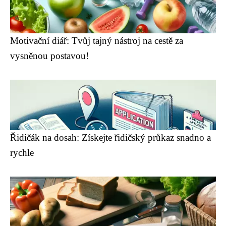
Motivační diář: Tvůj tajný nástroj na cestě za
vysněnou postavou!
Řidičák na dosah: Získejte řidičský průkaz snadno a
rychle