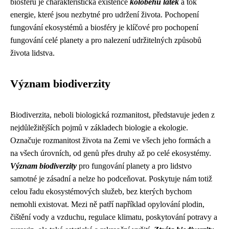
biosféru je charakteristická existence
koloběhu látek
a tok
energie, které jsou nezbytné pro udržení života. Pochopení
fungování ekosystémů a biosféry je klíčové pro pochopení
fungování celé planety a pro nalezení udržitelných způsobů
života lidstva.
Význam biodiverzity
Biodiverzita, neboli biologická rozmanitost, představuje jeden z
nejdůležitějších pojmů v základech biologie a ekologie.
Označuje rozmanitost života na Zemi ve všech jeho formách a
na všech úrovních, od genů přes druhy až po celé ekosystémy.
Význam biodiverzity
pro fungování planety a pro lidstvo
samotné je zásadní a nelze ho podceňovat. Poskytuje nám totiž
celou řadu ekosystémových služeb, bez kterých bychom
nemohli existovat. Mezi ně patří například opylování plodin,
čištění vody a vzduchu, regulace klimatu, poskytování potravy a