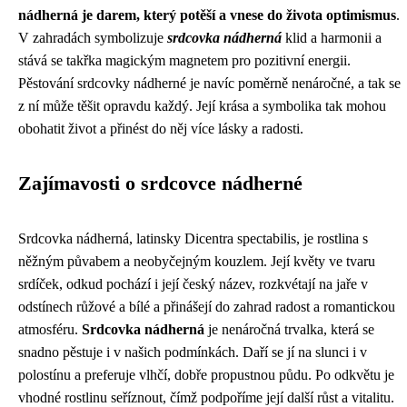
nádherná je darem, který potěší a vnese do života optimismus
.
V zahradách symbolizuje
srdcovka nádherná
klid a harmonii a
stává se takřka magickým magnetem pro pozitivní energii.
Pěstování srdcovky nádherné je navíc poměrně nenáročné, a tak se
z ní může těšit opravdu každý. Její krása a symbolika tak mohou
obohatit život a přinést do něj více lásky a radosti.
Zajímavosti o srdcovce nádherné
Srdcovka nádherná, latinsky Dicentra spectabilis, je rostlina s
něžným půvabem a neobyčejným kouzlem. Její květy ve tvaru
srdíček, odkud pochází i její český název, rozkvétají na jaře v
odstínech růžové a bílé a přinášejí do zahrad radost a romantickou
atmosféru.
Srdcovka nádherná
je nenáročná trvalka, která se
snadno pěstuje i v našich podmínkách. Daří se jí na slunci i v
polostínu a preferuje vlhčí, dobře propustnou půdu. Po odkvětu je
vhodné rostlinu seříznout, čímž podpoříme její další růst a vitalitu.