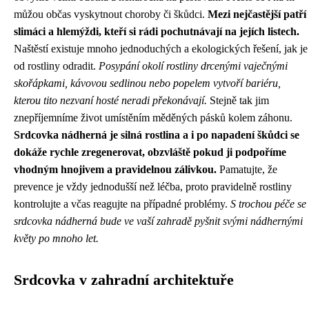
můžou občas vyskytnout choroby či škůdci.
Mezi nejčastější patří
slimáci a hlemýždi, kteří si rádi pochutnávají na jejích listech.
Naštěstí existuje mnoho jednoduchých a ekologických řešení, jak je
od rostliny odradit.
Posypání okolí rostliny drcenými vaječnými
skořápkami, kávovou sedlinou nebo popelem vytvoří bariéru,
kterou tito nezvaní hosté neradi překonávají.
Stejně tak jim
znepříjemníme život umístěním měděných pásků kolem záhonu.
Srdcovka nádherná je silná rostlina a i po napadení škůdci se
dokáže rychle zregenerovat, obzvláště pokud ji podpoříme
vhodným hnojivem a pravidelnou zálivkou.
Pamatujte, že
prevence je vždy jednodušší než léčba, proto pravidelně rostliny
kontrolujte a včas reagujte na případné problémy.
S trochou péče se
srdcovka nádherná bude ve vaší zahradě pyšnit svými nádhernými
květy po mnoho let.
Srdcovka v zahradní architektuře