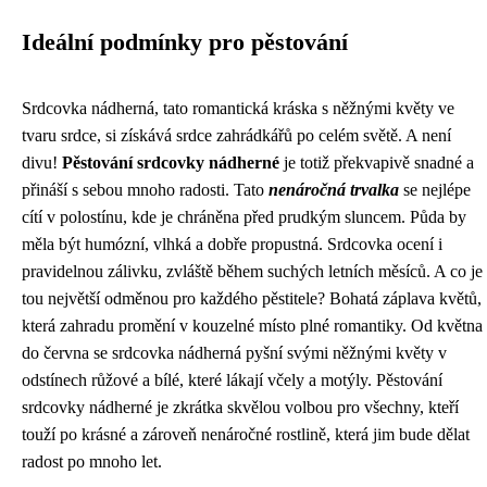
Ideální podmínky pro pěstování
Srdcovka nádherná, tato romantická kráska s něžnými květy ve
tvaru srdce, si získává srdce zahrádkářů po celém světě. A není
divu!
Pěstování srdcovky nádherné
je totiž překvapivě snadné a
přináší s sebou mnoho radosti. Tato
nenáročná trvalka
se nejlépe
cítí v polostínu, kde je chráněna před prudkým sluncem. Půda by
měla být humózní, vlhká a dobře propustná. Srdcovka ocení i
pravidelnou zálivku, zvláště během suchých letních měsíců. A co je
tou největší odměnou pro každého pěstitele? Bohatá záplava květů,
která zahradu promění v kouzelné místo plné romantiky. Od května
do června se srdcovka nádherná pyšní svými něžnými květy v
odstínech růžové a bílé, které lákají včely a motýly. Pěstování
srdcovky nádherné je zkrátka skvělou volbou pro všechny, kteří
touží po krásné a zároveň nenáročné rostlině, která jim bude dělat
radost po mnoho let.