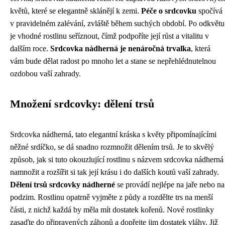
květů, které se elegantně sklánějí k zemi.
Péče o srdcovku
spočívá
v pravidelném zalévání, zvláště během suchých období. Po odkvětu
je vhodné rostlinu seříznout, čímž podpoříte její růst a vitalitu v
dalším roce.
Srdcovka nádherná je nenáročná trvalka
, která
vám bude dělat radost po mnoho let a stane se nepřehlédnutelnou
ozdobou vaší zahrady.
Množení srdcovky: dělení trsů
Srdcovka nádherná, tato elegantní kráska s květy připomínajícími
něžné srdíčko, se dá snadno rozmnožit dělením trsů. Je to skvělý
způsob, jak si tuto okouzlující rostlinu s názvem srdcovka nádherná
namnožit a rozšířit si tak její krásu i do dalších koutů vaší zahrady.
Dělení trsů srdcovky nádherné
se provádí nejlépe na jaře nebo na
podzim. Rostlinu opatrně vyjměte z půdy a rozdělte trs na menší
části, z nichž každá by měla mít dostatek kořenů. Nové rostlinky
zasaďte do připravených záhonů a dopřejte jim dostatek vláhy. Již