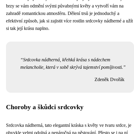
brzy se vám odmění svými půvabnými květy a vytvoří vám na
zahradě romantickou atmosféru. Dělení trsů je jednoduchý a
efektivní způsob, jak si zajistit více rostlin srdcovky nádherné a užít
si tak její krásu naplno.
Srdcovka nádherná, křehká krása s nádechem
melancholie, která v sobě skrývá tajemství pomíjivosti.
Zdeněk Dvořák
Choroby a škůdci srdcovky
Srdcovka nádherná, tato elegantní kráska s květy ve tvaru srdce, je
obvykle velmi odolná a nenáročná na pěstování. Přesto se i na ní