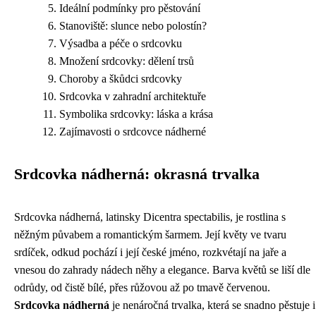
Ideální podmínky pro pěstování
Stanoviště: slunce nebo polostín?
Výsadba a péče o srdcovku
Množení srdcovky: dělení trsů
Choroby a škůdci srdcovky
Srdcovka v zahradní architektuře
Symbolika srdcovky: láska a krása
Zajímavosti o srdcovce nádherné
Srdcovka nádherná: okrasná trvalka
Srdcovka nádherná, latinsky Dicentra spectabilis, je rostlina s
něžným půvabem a romantickým šarmem. Její květy ve tvaru
srdíček, odkud pochází i její české jméno, rozkvétají na jaře a
vnesou do zahrady nádech něhy a elegance. Barva květů se liší dle
odrůdy, od čistě bílé, přes růžovou až po tmavě červenou.
Srdcovka nádherná
je nenáročná trvalka, která se snadno pěstuje i