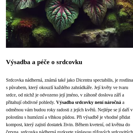
Výsadba a péče o srdcovku
Srdcovka nádherná, známá také jako Dicentra spectabilis, je rostlina
s půvabem, který okouzlí každého zahrádkáře. Její květy ve tvaru
srdce, od nichž je odvozeno její jméno, v záhoně doslova září a
přitahují obdivné pohledy.
Výsadba srdcovky není náročná
a
odměnou vám budou roky radosti z jejích květů. Nejlépe se jí daří v
polostínu s humózní a vlhkou půdou. Při výsadbě je vhodné přidat
kompost, který zajistí dostatek živin. Během kvetení, od května do
června, srdcovka nádherná rozkvete záplavou růžových srdcovitých