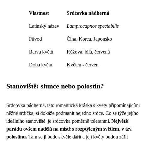
Vlastnost
Srdcovka nádherná
Latinský název
Lamprocapnos spectabilis
Původ
Čína, Korea, Japonsko
Barva květů
Růžová, bílá, červená
Doba květu
Květen - červen
Stanoviště: slunce nebo polostín?
Srdcovka nádherná, tato romantická kráska s květy připomínajícími
něžné srdíčka, si dokáže podmanit nejedno srdce. Co se týče jejího
ideálního stanoviště, je srdcovka poměrně tolerantní.
Největší
parádu ovšem nadělá na místě s rozptýleným světlem, v tzv.
polostínu.
Tam se jí bude skvěle dařit a její květy budou zářit