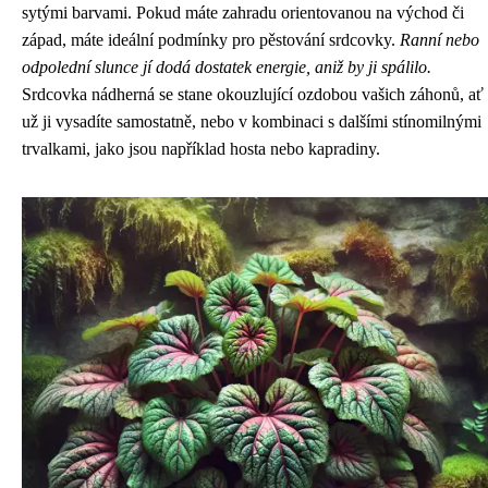
sytými barvami. Pokud máte zahradu orientovanou na východ či
západ, máte ideální podmínky pro pěstování srdcovky.
Ranní nebo
odpolední slunce jí dodá dostatek energie, aniž by ji spálilo.
Srdcovka nádherná se stane okouzlující ozdobou vašich záhonů, ať
už ji vysadíte samostatně, nebo v kombinaci s dalšími stínomilnými
trvalkami, jako jsou například hosta nebo kapradiny.