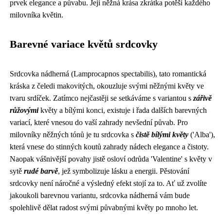
prvek elegance a půvabu. Její něžná krása zkrátka potěší každého
milovníka květin.
Barevné variace květů srdcovky
Srdcovka nádherná (Lamprocapnos spectabilis), tato romantická
kráska z čeledi makovitých, okouzluje svými něžnými květy ve
tvaru srdíček. Zatímco nejčastěji se setkáváme s variantou s
zářivě
růžovými
květy a bílými konci, existuje i řada dalších barevných
variací, které vnesou do vaší zahrady nevšední půvab. Pro
milovníky něžných tónů je tu srdcovka s
čistě bílými květy
('Alba'),
která vnese do stinných koutů zahrady nádech elegance a čistoty.
Naopak vášnivější povahy jistě osloví odrůda 'Valentine' s květy v
sytě
rudé barvě
, jež symbolizuje lásku a energii. Pěstování
srdcovky není náročné a výsledný efekt stojí za to. Ať už zvolíte
jakoukoli barevnou variantu, srdcovka nádherná vám bude
spolehlivě dělat radost svými půvabnými květy po mnoho let.