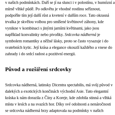
v našich podmínkách. Daří se jí na slunci i v polostínu, v humózní a
mírně vlhké půdě. Po odkvětu je vhodné rostlinu seříznout,
podpoříte tím její další růst a kvetení v dalším roce. Tato okrasná
trvalka je skvělou volbou pro smíšené květinové záhony, kde
vynikne v kombinaci s jinými jarními květinami, jako jsou
například konvalinky nebo pivoňky.
Srdcovka nádherná
je
symbolem romantiky a něžné lásky, proto se často vysazuje i do
svatebních kytic. Její krása a elegance okouzlí každého a vnese do
zahrady i do srdcí radost a pozitivní energii.
Původ a rozšíření srdcovky
Srdcovka nádherná, latinsky Dicentra spectabilis, má svůj původ v
dalekých a exotických končinách východní Asie. Tato elegantní
kráska k nám dorazila z Číny a Koreje, kde zdobila stinná a vlhká
místa v lesích a na svazích hor. Díky své odolnosti a nenáročnosti
se srdcovka nádherná brzy adaptovala na podmínky v našich