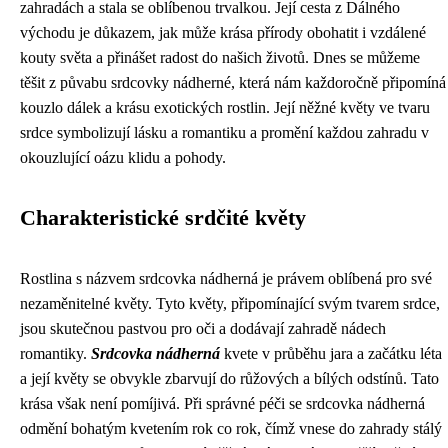
zahradách a stala se oblíbenou trvalkou. Její cesta z Dálného
východu je důkazem, jak může krása přírody obohatit i vzdálené
kouty světa a přinášet radost do našich životů. Dnes se můžeme
těšit z půvabu srdcovky nádherné, která nám každoročně připomíná
kouzlo dálek a krásu exotických rostlin. Její něžné květy ve tvaru
srdce symbolizují lásku a romantiku a promění každou zahradu v
okouzlující oázu klidu a pohody.
Charakteristické srdčité květy
Rostlina s názvem srdcovka nádherná je právem oblíbená pro své
nezaměnitelné květy. Tyto květy, připomínající svým tvarem srdce,
jsou skutečnou pastvou pro oči a dodávají zahradě nádech
romantiky.
Srdcovka nádherná
kvete v průběhu jara a začátku léta
a její květy se obvykle zbarvují do růžových a bílých odstínů. Tato
krása však není pomíjivá. Při správné péči se srdcovka nádherná
odmění bohatým kvetením rok co rok, čímž vnese do zahrady stálý