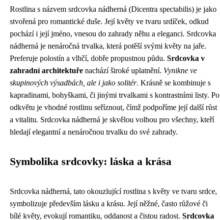
Rostlina s názvem srdcovka nádherná (Dicentra spectabilis) je jako
stvořená pro romantické duše. Její květy ve tvaru srdíček, odkud
pochází i její jméno, vnesou do zahrady něhu a eleganci. Srdcovka
nádherná je nenáročná trvalka, která potěší svými květy na jaře.
Preferuje polostín a vlhčí, dobře propustnou půdu.
Srdcovka v
zahradní architektuře
nachází široké uplatnění.
Vynikne ve
skupinových výsadbách, ale i jako solitér
. Krásně se kombinuje s
kapradinami, bohyškami, či jinými trvalkami s kontrastními listy. Po
odkvětu je vhodné rostlinu seříznout, čímž podpoříme její další růst
a vitalitu. Srdcovka nádherná je skvělou volbou pro všechny, kteří
hledají elegantní a nenáročnou trvalku do své zahrady.
Symbolika srdcovky: láska a krása
Srdcovka nádherná, tato okouzlující rostlina s květy ve tvaru srdce,
symbolizuje především lásku a krásu. Její něžné, často růžové či
bílé květy, evokují romantiku, oddanost a čistou radost.
Srdcovka