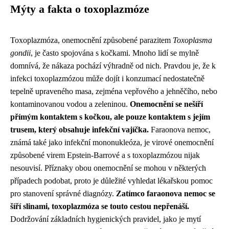
Mýty a fakta o toxoplazmóze
Toxoplazmóza, onemocnění způsobené parazitem
Toxoplasma
gondii
, je často spojována s kočkami. Mnoho lidí se mylně
domnívá, že nákaza pochází výhradně od nich. Pravdou je, že k
infekci toxoplazmózou může dojít i konzumací nedostatečně
tepelně upraveného masa, zejména vepřového a jehněčího, nebo
kontaminovanou vodou a zeleninou.
Onemocnění se nešíří
přímým kontaktem s kočkou, ale pouze kontaktem s jejím
trusem, který obsahuje infekční vajíčka.
Faraonova nemoc,
známá také jako infekční mononukleóza, je virové onemocnění
způsobené virem Epstein-Barrové a s toxoplazmózou nijak
nesouvisí. Příznaky obou onemocnění se mohou v některých
případech podobat, proto je důležité vyhledat lékařskou pomoc
pro stanovení správné diagnózy.
Zatímco faraonova nemoc se
šíří slinami, toxoplazmóza se touto cestou nepřenáší.
Dodržování základních hygienických pravidel, jako je mytí