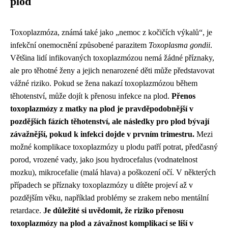
plod
Toxoplazmóza, známá také jako „nemoc z kočičích výkalů“, je
infekční onemocnění způsobené parazitem
Toxoplasma gondii
.
Většina lidí infikovaných toxoplazmózou nemá žádné příznaky,
ale pro těhotné ženy a jejich nenarozené děti může představovat
vážné riziko. Pokud se žena nakazí toxoplazmózou během
těhotenství, může dojít k přenosu infekce na plod.
Přenos
toxoplazmózy z matky na plod je pravděpodobnější v
pozdějších fázích těhotenství, ale následky pro plod bývají
závažnější, pokud k infekci dojde v prvním trimestru.
Mezi
možné komplikace toxoplazmózy u plodu patří potrat, předčasný
porod, vrozené vady, jako jsou hydrocefalus (vodnatelnost
mozku), mikrocefalie (malá hlava) a poškození očí. V některých
případech se příznaky toxoplazmózy u dítěte projeví až v
pozdějším věku, například problémy se zrakem nebo mentální
retardace.
Je důležité si uvědomit, že riziko přenosu
toxoplazmózy na plod a závažnost komplikací se liší v