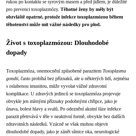
rukou po kontaktu se syrovým masem a před jídlem, je důležité
pro prevenci toxoplazmózy.
Těhotné ženy by měly být
obzvláště opatrné, protože infekce toxoplazmózou během
těhotenství může mít vážné následky pro plod.
Život s toxoplazmózou: Dlouhodobé
dopady
Toxoplazmóza, onemocnění způsobené parazitem
Toxoplasma
gondii
, často probíhá bez příznaků, ale u některých lidí, zejména
s oslabenou imunitou, může vyvolat vážné zdravotní
komplikace. U zdravých jedinců se toxoplazmóza projevuje
obvykle jen mírnými příznaky podobnými chřipce, jako je
únava, bolest hlavy a svalů. Po odeznění akutní fáze infekce
parazit přetrvává v těle v neaktivní formě, obvykle bez dalších
zdravotních následků. Vzácně se však mohou objevit
dlouhodobé dopady, jako je zánět sítnice oka, neurologické