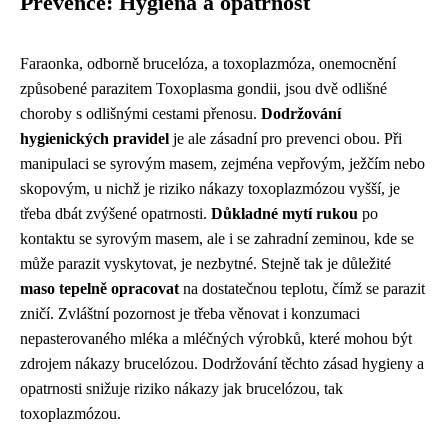
Prevence: Hygiena a opatrnost
Faraonka, odborně brucelóza, a toxoplazmóza, onemocnění
způsobené parazitem Toxoplasma gondii, jsou dvě odlišné
choroby s odlišnými cestami přenosu.
Dodržování
hygienických pravidel
je ale zásadní pro prevenci obou. Při
manipulaci se syrovým masem, zejména vepřovým, ježčím nebo
skopovým, u nichž je riziko nákazy toxoplazmózou vyšší, je
třeba dbát zvýšené opatrnosti.
Důkladné mytí rukou
po
kontaktu se syrovým masem, ale i se zahradní zeminou, kde se
může parazit vyskytovat, je nezbytné. Stejně tak je důležité
maso tepelně opracovat
na dostatečnou teplotu, čímž se parazit
zničí. Zvláštní pozornost je třeba věnovat i konzumaci
nepasterovaného mléka a mléčných výrobků, které mohou být
zdrojem nákazy brucelózou. Dodržování těchto zásad hygieny a
opatrnosti snižuje riziko nákazy jak brucelózou, tak
toxoplazmózou.