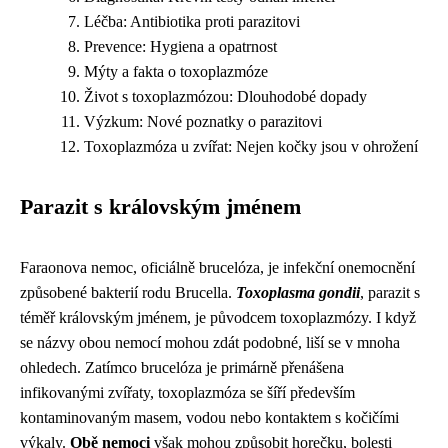
Léčba: Antibiotika proti parazitovi
Prevence: Hygiena a opatrnost
Mýty a fakta o toxoplazmóze
Život s toxoplazmózou: Dlouhodobé dopady
Výzkum: Nové poznatky o parazitovi
Toxoplazmóza u zvířat: Nejen kočky jsou v ohrožení
Parazit s královským jménem
Faraonova nemoc, oficiálně brucelóza, je infekční onemocnění
způsobené bakterií rodu Brucella.
Toxoplasma gondii
, parazit s
téměř královským jménem, je původcem toxoplazmózy. I když
se názvy obou nemocí mohou zdát podobné, liší se v mnoha
ohledech. Zatímco brucelóza je primárně přenášena
infikovanými zvířaty, toxoplazmóza se šíří především
kontaminovaným masem, vodou nebo kontaktem s kočičími
výkaly.
Obě nemoci
však mohou způsobit horečku, bolesti