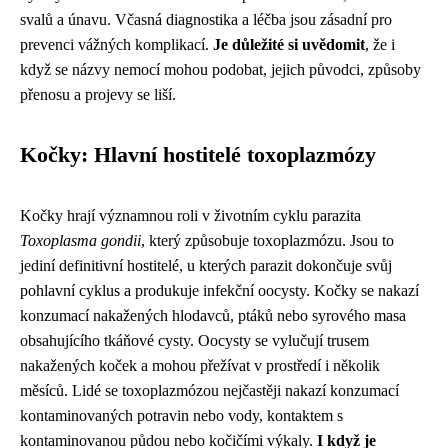
svalů a únavu. Včasná diagnostika a léčba jsou zásadní pro
prevenci vážných komplikací.
Je důležité si uvědomit
, že i
když se názvy nemocí mohou podobat, jejich původci, způsoby
přenosu a projevy se liší.
Kočky: Hlavní hostitelé toxoplazmózy
Kočky hrají významnou roli v životním cyklu parazita
Toxoplasma gondii
, který způsobuje toxoplazmózu. Jsou to
jediní definitivní hostitelé, u kterých parazit dokončuje svůj
pohlavní cyklus a produkuje infekční oocysty. Kočky se nakazí
konzumací nakažených hlodavců, ptáků nebo syrového masa
obsahujícího tkáňové cysty. Oocysty se vylučují trusem
nakažených koček a mohou přežívat v prostředí i několik
měsíců. Lidé se toxoplazmózou nejčastěji nakazí konzumací
kontaminovaných potravin nebo vody, kontaktem s
kontaminovanou půdou nebo kočičími výkaly.
I když je