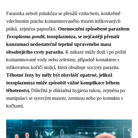
Faraonka neboli psitakóza se přenáší vzduchem, konkrétně
vdechnutím prachu kontaminovaného trusem infikovaných
ptáků, zejména papoušků.
Onemocnění způsobené parazitem
Toxoplasma gondii
, toxoplazmóza, se nejčastěji přenáší
konzumací nedostatečně tepelně upraveného masa
obsahujícího cysty parazita.
K nákaze může dojít i po požití
kontaminované vody nebo zeleniny, případně kontaktem s
infikovanou kočičí stolicí, která obsahuje oocysty parazita.
Těhotné ženy by měly být obzvlášť opatrné, jelikož
toxoplazmóza může způsobit vážné komplikace během
těhotenství.
Důležitá je důkladná hygiena rukou, zejména po
manipulaci se syrovým masem, zeminou nebo po kontaktu s
kočkami.