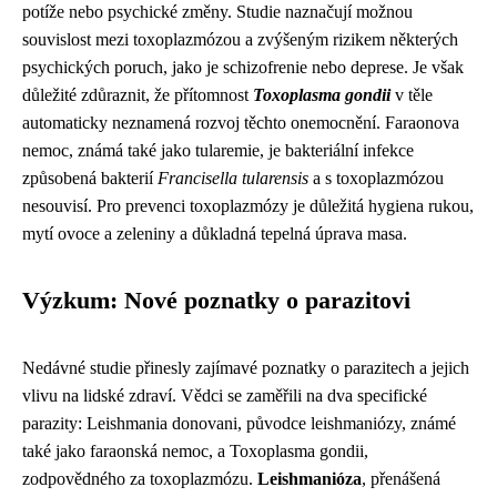
potíže nebo psychické změny. Studie naznačují možnou
souvislost mezi toxoplazmózou a zvýšeným rizikem některých
psychických poruch, jako je schizofrenie nebo deprese. Je však
důležité zdůraznit, že přítomnost
Toxoplasma gondii
v těle
automaticky neznamená rozvoj těchto onemocnění. Faraonova
nemoc, známá také jako tularemie, je bakteriální infekce
způsobená bakterií
Francisella tularensis
a s toxoplazmózou
nesouvisí. Pro prevenci toxoplazmózy je důležitá hygiena rukou,
mytí ovoce a zeleniny a důkladná tepelná úprava masa.
Výzkum: Nové poznatky o parazitovi
Nedávné studie přinesly zajímavé poznatky o parazitech a jejich
vlivu na lidské zdraví. Vědci se zaměřili na dva specifické
parazity: Leishmania donovani, původce leishmaniózy, známé
také jako faraonská nemoc, a Toxoplasma gondii,
zodpovědného za toxoplazmózu.
Leishmanióza
, přenášená