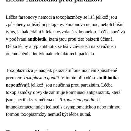
Léčba faraonovy nemoci a toxoplazmózy se liší, jelikož jsou
způsobeny odlišnými patogeny. Faraonova nemoc, neboli břišní
tyfus, je bakteriální infekce vyvolaná salmonelou. Léčba spočívá
v podávání
antibiotik
, která jsou proti této bakterii účinná.
Délka léčby a typ antibiotik se liší v závislosti na závažnosti
onemocnění a individuálních faktorech pacienta.
Toxoplazmóza je naopak parazitární onemocnění způsobené
prvokem
Toxoplasma gondii
. V tomto případě se
antibiotika
nepoužívají
, jelikož jsou neúčinná proti parazitům. Léčba
toxoplazmózy obvykle zahrnuje kombinaci antiparazitik, která
jsou specificky zaměřena na
Toxoplasma gondii
. U
imunokompetentních jedinců s asymptomatickou nebo mírnou
formou toxoplazmózy nemusí být léčba nutná.