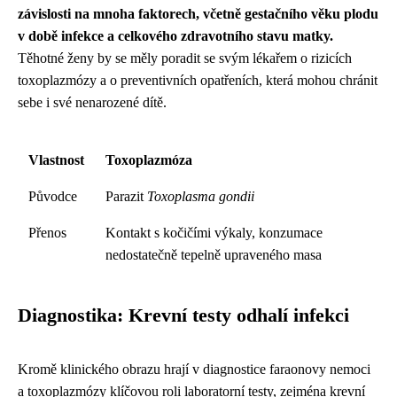
závislosti na mnoha faktorech, včetně gestačního věku plodu
v době infekce a celkového zdravotního stavu matky.
Těhotné ženy by se měly poradit se svým lékařem o rizicích
toxoplazmózy a o preventivních opatřeních, která mohou chránit
sebe i své nenarozené dítě.
Vlastnost
Toxoplazmóza
Původce
Parazit
Toxoplasma gondii
Přenos
Kontakt s kočičími výkaly, konzumace
nedostatečně tepelně upraveného masa
Diagnostika: Krevní testy odhalí infekci
Kromě klinického obrazu hrají v diagnostice faraonovy nemoci
a toxoplazmózy klíčovou roli laboratorní testy, zejména krevní