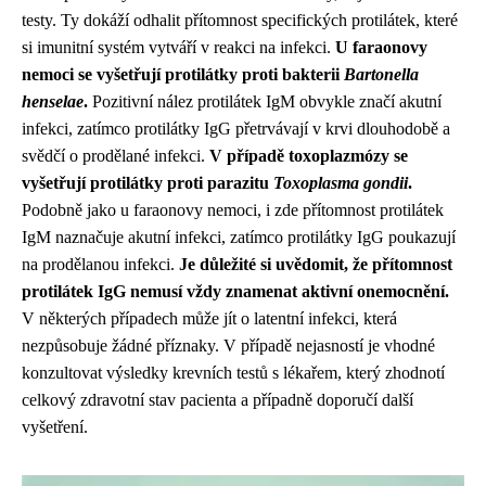
testy. Ty dokáží odhalit přítomnost specifických protilátek, které
si imunitní systém vytváří v reakci na infekci.
U faraonovy
nemoci se vyšetřují protilátky proti bakterii
Bartonella
henselae
.
Pozitivní nález protilátek IgM obvykle značí akutní
infekci, zatímco protilátky IgG přetrvávají v krvi dlouhodobě a
svědčí o prodělané infekci.
V případě toxoplazmózy se
vyšetřují protilátky proti parazitu
Toxoplasma gondii
.
Podobně jako u faraonovy nemoci, i zde přítomnost protilátek
IgM naznačuje akutní infekci, zatímco protilátky IgG poukazují
na prodělanou infekci.
Je důležité si uvědomit, že přítomnost
protilátek IgG nemusí vždy znamenat aktivní onemocnění.
V některých případech může jít o latentní infekci, která
nezpůsobuje žádné příznaky. V případě nejasností je vhodné
konzultovat výsledky krevních testů s lékařem, který zhodnotí
celkový zdravotní stav pacienta a případně doporučí další
vyšetření.