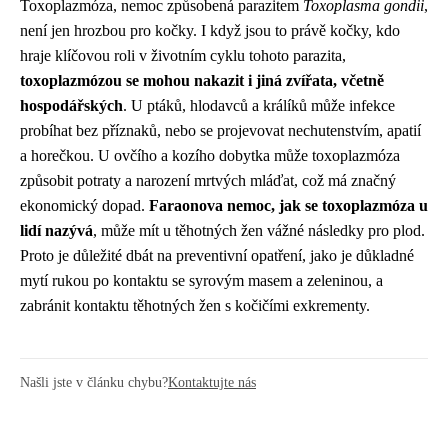
Toxoplazmóza, nemoc způsobená parazitem
Toxoplasma gondii
,
není jen hrozbou pro kočky. I když jsou to právě kočky, kdo
hraje klíčovou roli v životním cyklu tohoto parazita,
toxoplazmózou se mohou nakazit i jiná zvířata, včetně
hospodářských
. U ptáků, hlodavců a králíků může infekce
probíhat bez příznaků, nebo se projevovat nechutenstvím, apatií
a horečkou. U ovčího a kozího dobytka může toxoplazmóza
způsobit potraty a narození mrtvých mláďat, což má značný
ekonomický dopad.
Faraonova nemoc, jak se toxoplazmóza u
lidí nazývá
, může mít u těhotných žen vážné následky pro plod.
Proto je důležité dbát na preventivní opatření, jako je důkladné
mytí rukou po kontaktu se syrovým masem a zeleninou, a
zabránit kontaktu těhotných žen s kočičími exkrementy.
Našli jste v článku chybu?
Kontaktujte nás