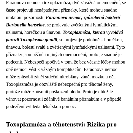
Faraonova nemoc a toxoplazmóza, dvě závažná onemocnění, se
často projevují nenápadnými příznaky, které mohou snadno
uniknout pozornosti.
Faraonova nemoc, způsobená bakterií
Bartonella henselae
, se projevuje zvětšenými lymfatickými
uzlinami, horečkou a únavou.
Toxoplazmóza, kterou vyvolává
parazit Toxoplasma gondii
, se projevuje podobně – horečkou,
únavou, bolestí svalů a zvětšenými lymfatickými uzlinami. Tyto
příznaky jsou běžné i u jiných onemocnění, proto je snadné je
podcenit. Nebezpečí spočívá v tom, že bez včasné léčby mohou
obě nemoci vést k vážným komplikacím. Faraonova nemoc
může způsobit zánět srdeční nitroblány, zánět mozku a očí.
Toxoplazmóza je obzvláště nebezpečná pro těhotné ženy,
protože může způsobit poškození plodu. Proto je důležité
věnovat pozornost i zdánlivě banálním příznakům a v případě
podezření vyhledat lékařskou pomoc.
Toxoplazmóza a těhotenství: Rizika pro