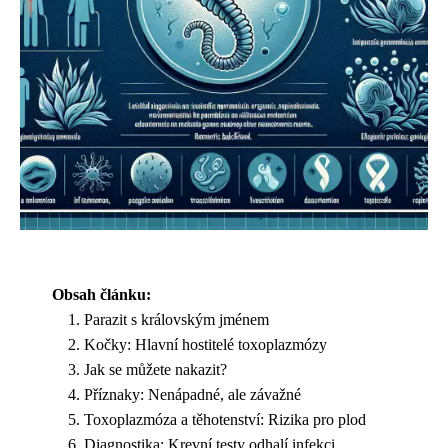
Obsah článku:
Parazit s královským jménem
Kočky: Hlavní hostitelé toxoplazmózy
Jak se můžete nakazit?
Příznaky: Nenápadné, ale závažné
Toxoplazmóza a těhotenství: Rizika pro plod
Diagnostika: Krevní testy odhalí infekci