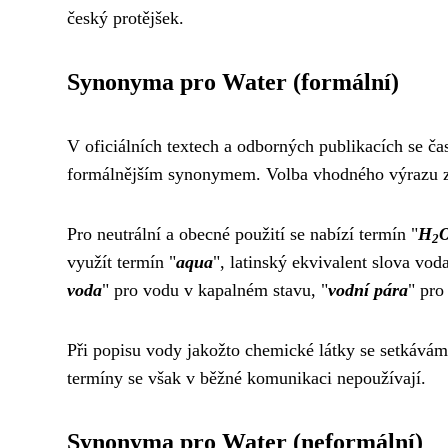
český protějšek.
Synonyma pro Water (formální)
V oficiálních textech a odborných publikacích se ča
formálnějším synonymem. Volba vhodného výrazu zá
Pro neutrální a obecné použití se nabízí termín "
H
2
využít termín "
aqua
", latinský ekvivalent slova vod
voda
" pro vodu v kapalném stavu, "
vodní pára
" pro
Při popisu vody jakožto chemické látky se setkávám
termíny se však v běžné komunikaci nepoužívají.
Synonyma pro Water (neformální)