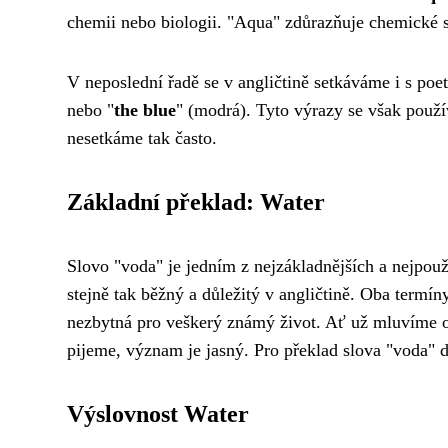
chemii nebo biologii. "Aqua" zdůrazňuje chemické s
V neposlední řadě se v angličtině setkáváme i s poet
nebo "
the blue
" (modrá). Tyto výrazy se však použív
nesetkáme tak často.
Základní překlad: Water
Slovo "voda" je jedním z nejzákladnějších a nejpou
stejně tak běžný a důležitý v angličtině. Oba termín
nezbytná pro veškerý známý život. Ať už mluvíme
pijeme, význam je jasný. Pro překlad slova "voda" do
Výslovnost Water