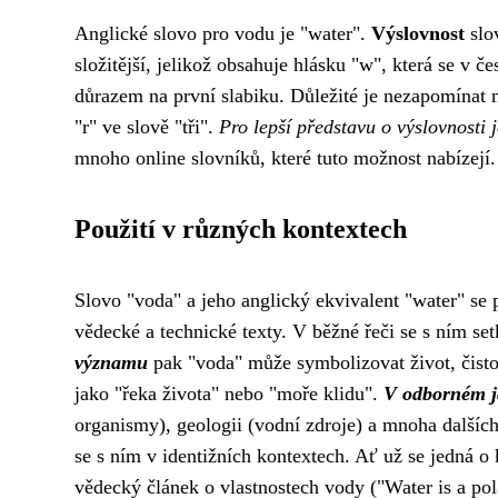
Anglické slovo pro vodu je "water".
Výslovnost
slo
složitější, jelikož obsahuje hlásku "w", která se v 
důrazem na první slabiku. Důležité je nezapomínat 
"r" ve slově "tři".
Pro lepší představu o výslovnosti
mnoho online slovníků, které tuto možnost nabízejí.
Použití v různých kontextech
Slovo "voda" a jeho anglický ekvivalent "water" se 
vědecké a technické texty. V běžné řeči se s ním se
významu
pak "voda" může symbolizovat život, čisto
jako "řeka života" nebo "moře klidu".
V odborném j
organismy), geologii (vodní zdroje) a mnoha dalších
se s ním v identižních kontextech. Ať už se jedná o
vědecký článek o vlastnostech vody ("Water is a pol