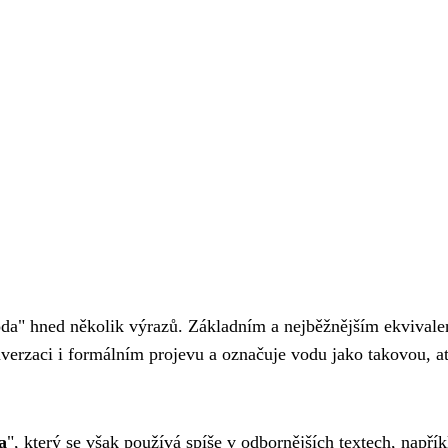
"voda" hned několik výrazů. Základním a nejběžnějším ekvival
nverzaci i formálním projevu a označuje vodu jako takovou, a
a
", který se však používá spíše v odbornějších textech, napřík