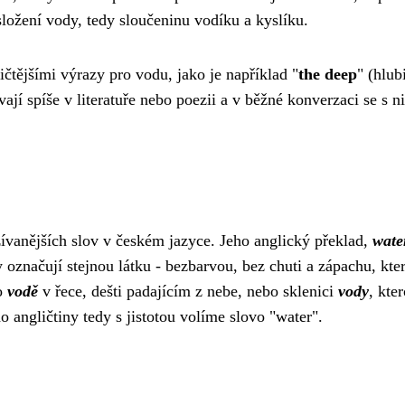
ložení vody, tedy sloučeninu vodíku a kyslíku.
ičtějšími výrazy pro vodu, jako je například "
the deep
" (hlub
ají spíše v literatuře nebo poezii a v běžné konverzaci se s n
žívanějších slov v českém jazyce. Jeho anglický překlad,
wate
y označují stejnou látku - bezbarvou, bez chuti a zápachu, kter
 o
vodě
v řece, dešti padajícím z nebe, nebo sklenici
vody
, kte
 angličtiny tedy s jistotou volíme slovo "water".