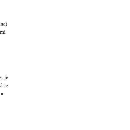
ina)
imi
r
, je
á je
rou