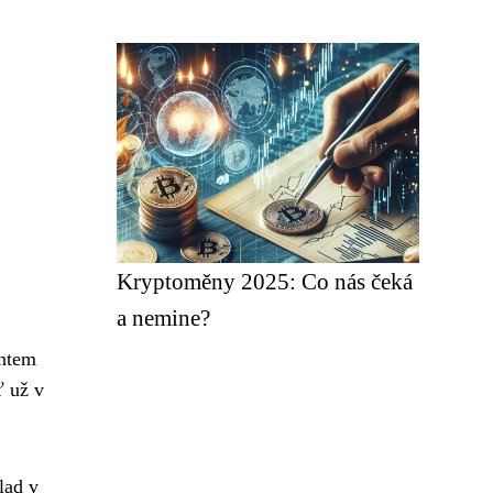
Kryptoměny 2025: Co nás čeká
a nemine?
entem
ť už v
lad v