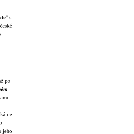
ote
" s
 české
e
až po
ném
rami
etkáme
o
o jeho