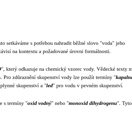
sto setkáváme s potřebou nahradit běžné slovo "voda" jeho
visí na kontextu a požadované úrovni formálnosti.
O
", který odkazuje na chemický vzorec vody. Vědecké texty
a. Pro zdůraznění skupenství vody lze použít termíny "
kapaln
 plynné skupenství a "
led
" pro vodu v pevném skupenství.
e s termíny "
oxid vodný
" nebo "
monoxid dihydrogenu
". Tyto