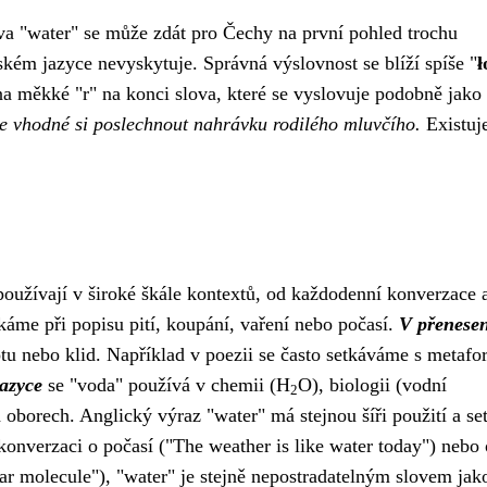
va "water" se může zdát pro Čechy na první pohled trochu
českém jazyce nevyskytuje. Správná výslovnost se blíží spíše "
ł
na měkké "r" na konci slova, které se vyslovuje podobně jako
 je vhodné si poslechnout nahrávku rodilého mluvčího.
Existuj
používají v široké škále kontextů, od každodenní konverzace 
tkáme při popisu pití, koupání, vaření nebo počasí.
V přenese
tu nebo klid. Například v poezii se často setkáváme s metafo
azyce
se "voda" používá v chemii (H
O), biologii (vodní
2
 oborech. Anglický výraz "water" má stejnou šíři použití a s
 konverzaci o počasí ("The weather is like water today") nebo 
ar molecule"), "water" je stejně nepostradatelným slovem jak