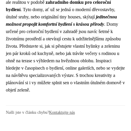
ale realitou v podobě
zahradního domku pro celoroční
bydlení
. Tyto domy, ať už se jedná o moderní dřevostavby,
útulné sruby, nebo originální tiny houses, skýtají
jedinečnou
možnost propojit komfortní bydlení s krásou přírody
. Domy
určené pro celoroční bydlení v zahradě jsou navíc šetrné k
životnímu prostředí a otevírají cestu k udržitelnějšímu způsobu
života. Představte si, jak si pěstujete vlastní bylinky a zeleninu
jen pár kroků od kuchyně, nebo jak trávíte večery s rodinou u
ohně na terase s výhledem na hvězdnou oblohu. Inspiraci
hledejte v časopisech o bydlení, online galeriích, nebo se vydejte
na návštěvu specializovaných výstav. S trochou kreativity a
plánování si i vy můžete splnit sen o vlastním útulném domově v
objetí zeleně.
Našli jste v článku chybu?
Kontaktujte nás