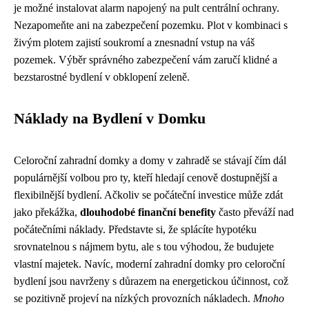
je možné instalovat alarm napojený na pult centrální ochrany.
Nezapomeňte ani na zabezpečení pozemku. Plot v kombinaci s
živým plotem zajistí soukromí a znesnadní vstup na váš
pozemek. Výběr správného zabezpečení vám zaručí klidné a
bezstarostné bydlení v obklopení zeleně.
Náklady na Bydlení v Domku
Celoroční zahradní domky a domy v zahradě se stávají čím dál
populárnější volbou pro ty, kteří hledají cenově dostupnější a
flexibilnější bydlení. Ačkoliv se počáteční investice může zdát
jako překážka,
dlouhodobé finanční benefity
často převáží nad
počátečními náklady. Představte si, že splácíte hypotéku
srovnatelnou s nájmem bytu, ale s tou výhodou, že budujete
vlastní majetek. Navíc, moderní zahradní domky pro celoroční
bydlení jsou navrženy s důrazem na energetickou účinnost, což
se pozitivně projeví na nízkých provozních nákladech.
Mnoho