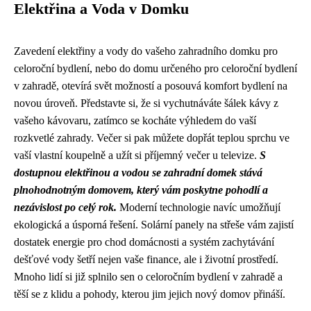
Elektřina a Voda v Domku
Zavedení elektřiny a vody do vašeho zahradního domku pro
celoroční bydlení, nebo do domu určeného pro celoroční bydlení
v zahradě, otevírá svět možností a posouvá komfort bydlení na
novou úroveň. Představte si, že si vychutnáváte šálek kávy z
vašeho kávovaru, zatímco se kocháte výhledem do vaší
rozkvetlé zahrady. Večer si pak můžete dopřát teplou sprchu ve
vaší vlastní koupelně a užít si příjemný večer u televize.
S
dostupnou elektřinou a vodou se zahradní domek stává
plnohodnotným domovem, který vám poskytne pohodlí a
nezávislost po celý rok.
Moderní technologie navíc umožňují
ekologická a úsporná řešení. Solární panely na střeše vám zajistí
dostatek energie pro chod domácnosti a systém zachytávání
dešťové vody šetří nejen vaše finance, ale i životní prostředí.
Mnoho lidí si již splnilo sen o celoročním bydlení v zahradě a
těší se z klidu a pohody, kterou jim jejich nový domov přináší.