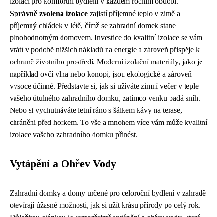
izolaci pro komfortní bydlení v každém ročním období.
Správně zvolená izolace
zajistí příjemné teplo v zimě a
příjemný chládek v létě, čímž se zahradní domek stane
plnohodnotným domovem. Investice do kvalitní izolace se vám
vrátí v podobě nižších nákladů na energie a zároveň přispěje k
ochraně životního prostředí. Moderní izolační materiály, jako je
například ovčí vlna nebo konopí, jsou ekologické a zároveň
vysoce účinné. Představte si, jak si užíváte zimní večer v teple
vašeho útulného zahradního domku, zatímco venku padá sníh.
Nebo si vychutnáváte letní ráno s šálkem kávy na terase,
chráněni před horkem. To vše a mnohem více vám může kvalitní
izolace vašeho zahradního domku přinést.
Vytápění a Ohřev Vody
Zahradní domky a domy určené pro celoroční bydlení v zahradě
otevírají úžasné možnosti, jak si užít krásu přírody po celý rok.