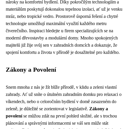
nároky na komfortní bydlení. Díky pokročilým technologiím a
materiálům poskytují dokonalou tepelnou izolaci, ať už je venku
mráz, nebo tropické vedro. Prostorově úsporná řešení a chytré
technologie umožňují maximální využití každého metru
čtverečního. Inspiraci hledejte u firem specializujících se na
moderní dřevostavby a modulární domy. Mnoho spokojených
majitelů již žije svůj sen v zahradních domcích a dokazuje, že
spojení komfortu a života v přírodě je dosažitelné pro každého.
Zákony a Povolení
Snem mnoha z nás je žít blíže přírodě, v klidu a zeleni vlastní
zahrady. Ať už sníte o útulném zahradním domku pro relaxaci o
víkendech, nebo o celoročním bydlení v domě zasazeném do
zeleně, je důležité se zorientovat v legislativě.
Zákony a
povolení
se můžou zdát na první pohled složité, ale s trochou
plánování a správnými informacemi se váš sen může stát