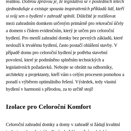
realitou.
Dobrou zprávou je, že legislativa se v posledních letech
zjednodušuje a existuje spousta inspirativních příkladů lidí, kteří
si svůj sen o bydlení v zahradě splnili.
Důležité je rozlišovat
mezi zahradním domkem určeným primárně pro rekreační účely
a domem s číslem evidenčním, který je určen pro celoroční
bydlení. Pro menší zahradní domky bez pevných základů, které
neslouží k trvalému bydlení, často postačí ohlášení stavby. V
případě domu pro celoroční bydlení je potřeba stavební
povolení, které je podmíněno splněním technických a
legislativních požadavků. Nebojte se obrátit na odborníky,
architekty a projektanty, kteří vám s celým procesem pomohou a
poradí s výběrem optimálního řešení. Výsledek, tedy vlastní
bydlení v harmonii s přírodou, za to určitě stojí!
Izolace pro Celoroční Komfort
Celoroční zahradní domky a domy v zahradě si žádají kvalitní