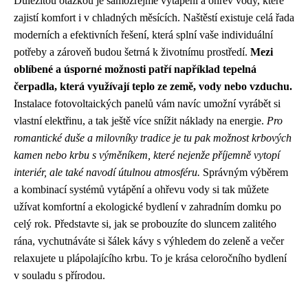
Důležitou otázkou je samozřejmě vytápění a ohřev vody, které
zajistí komfort i v chladných měsících. Naštěstí existuje celá řada
moderních a efektivních řešení, která splní vaše individuální
potřeby a zároveň budou šetrná k životnímu prostředí.
Mezi
oblíbené a úsporné možnosti patří například tepelná
čerpadla, která využívají teplo ze země, vody nebo vzduchu.
Instalace fotovoltaických panelů vám navíc umožní vyrábět si
vlastní elektřinu, a tak ještě více snížit náklady na energie.
Pro
romantické duše a milovníky tradice je tu pak možnost krbových
kamen nebo krbu s výměníkem, které nejenže příjemně vytopí
interiér, ale také navodí útulnou atmosféru.
Správným výběrem
a kombinací systémů vytápění a ohřevu vody si tak můžete
užívat komfortní a ekologické bydlení v zahradním domku po
celý rok. Představte si, jak se probouzíte do sluncem zalitého
rána, vychutnáváte si šálek kávy s výhledem do zeleně a večer
relaxujete u plápolajícího krbu. To je krása celoročního bydlení
v souladu s přírodou.