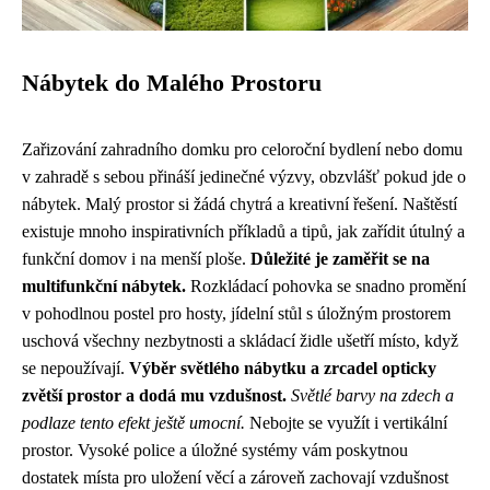
Nábytek do Malého Prostoru
Zařizování zahradního domku pro celoroční bydlení nebo domu
v zahradě s sebou přináší jedinečné výzvy, obzvlášť pokud jde o
nábytek. Malý prostor si žádá chytrá a kreativní řešení. Naštěstí
existuje mnoho inspirativních příkladů a tipů, jak zařídit útulný a
funkční domov i na menší ploše.
Důležité je zaměřit se na
multifunkční nábytek.
Rozkládací pohovka se snadno promění
v pohodlnou postel pro hosty, jídelní stůl s úložným prostorem
uschová všechny nezbytnosti a skládací židle ušetří místo, když
se nepoužívají.
Výběr světlého nábytku a zrcadel opticky
zvětší prostor a dodá mu vzdušnost.
Světlé barvy na zdech a
podlaze tento efekt ještě umocní.
Nebojte se využít i vertikální
prostor. Vysoké police a úložné systémy vám poskytnou
dostatek místa pro uložení věcí a zároveň zachovají vzdušnost