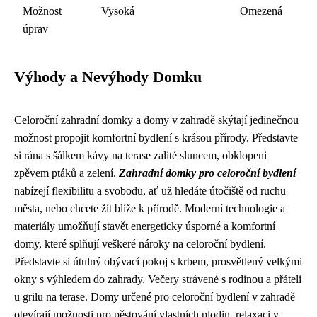
Možnost
Vysoká
Omezená
úprav
Výhody a Nevýhody Domku
Celoroční zahradní domky a domy v zahradě skýtají jedinečnou
možnost propojit komfortní bydlení s krásou přírody. Představte
si rána s šálkem kávy na terase zalité sluncem, obklopeni
zpěvem ptáků a zelení.
Zahradní domky pro celoroční bydlení
nabízejí flexibilitu a svobodu, ať už hledáte útočiště od ruchu
města, nebo chcete žít blíže k přírodě. Moderní technologie a
materiály umožňují stavět energeticky úsporné a komfortní
domy, které splňují veškeré nároky na celoroční bydlení.
Představte si útulný obývací pokoj s krbem, prosvětlený velkými
okny s výhledem do zahrady. Večery strávené s rodinou a přáteli
u grilu na terase. Domy určené pro celoroční bydlení v zahradě
otevírají možnosti pro pěstování vlastních plodin, relaxaci v