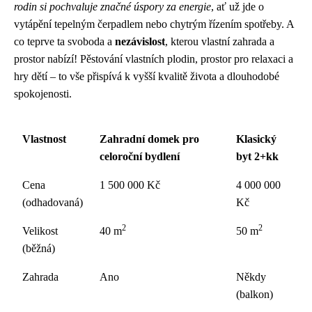
rodin si pochvaluje značné úspory za energie
, ať už jde o
vytápění tepelným čerpadlem nebo chytrým řízením spotřeby. A
co teprve ta svoboda a
nezávislost
, kterou vlastní zahrada a
prostor nabízí! Pěstování vlastních plodin, prostor pro relaxaci a
hry dětí – to vše přispívá k vyšší kvalitě života a dlouhodobé
spokojenosti.
Vlastnost
Zahradní domek pro
Klasický
celoroční bydlení
byt 2+kk
Cena
1 500 000 Kč
4 000 000
(odhadovaná)
Kč
2
2
Velikost
40 m
50 m
(běžná)
Zahrada
Ano
Někdy
(balkon)