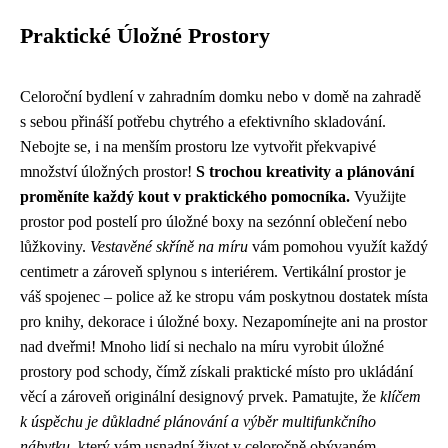
Praktické Úložné Prostory
Celoroční bydlení v zahradním domku nebo v domě na zahradě
s sebou přináší potřebu chytrého a efektivního skladování.
Nebojte se, i na menším prostoru lze vytvořit překvapivé
množství úložných prostor!
S trochou kreativity a plánování
proměníte každý kout v praktického pomocníka.
Využijte
prostor pod postelí pro úložné boxy na sezónní oblečení nebo
lůžkoviny.
Vestavěné skříně na míru
vám pomohou využít každý
centimetr a zároveň splynou s interiérem. Vertikální prostor je
váš spojenec – police až ke stropu vám poskytnou dostatek místa
pro knihy, dekorace i úložné boxy. Nezapomínejte ani na prostor
nad dveřmi! Mnoho lidí si nechalo na míru vyrobit úložné
prostory pod schody, čímž získali praktické místo pro ukládání
věcí a zároveň originální designový prvek. Pamatujte, že
klíčem
k úspěchu je důkladné plánování a výběr multifunkčního
nábytku
, který vám usnadní život v celoročně obývaném