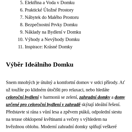
Elektřina a Voda v Domku
Praktické Úložné Prostory
Nábytek do Malého Prostoru
Bezpečnostní Prvky Domku
Náklady na Bydlení v Domku
Výhody a Nevýhody Domku
Inspirace: Krásné Domky
Výběr Ideálního Domku
Snem mnohých je útulný a komfortní domov v srdci přírody. Ať
už toužíte po klidném útočišti pro relaxaci, nebo hledáte
celoroční bydlení
v harmonii se zelení,
zahradní domky
a
domy
určené pro celoroční bydlení v zahradě
skýtají ideální řešení.
Představte si rána s vůní lesa a zpěvem ptáků, odpolední siestu
na terase obklopené květinami a večery s výhledem na
hvězdnou oblohu. Moderní zahradní domky splňují veškeré