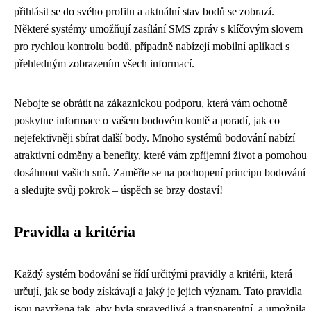
přihlásit se do svého profilu a aktuální stav bodů se zobrazí.
Některé systémy umožňují zasílání SMS zpráv s klíčovým slovem
pro rychlou kontrolu bodů, případně nabízejí mobilní aplikaci s
přehledným zobrazením všech informací.
Nebojte se obrátit na zákaznickou podporu, která vám ochotně
poskytne informace o vašem bodovém kontě a poradí, jak co
nejefektivněji sbírat další body. Mnoho systémů bodování nabízí
atraktivní odměny a benefity, které vám zpříjemní život a pomohou
dosáhnout vašich snů. Zaměřte se na pochopení principu bodování
a sledujte svůj pokrok – úspěch se brzy dostaví!
Pravidla a kritéria
Každý systém bodování se řídí určitými pravidly a kritérii, která
určují, jak se body získávají a jaký je jejich význam. Tato pravidla
jsou navržena tak, aby byla spravedlivá a transparentní, a umožnila