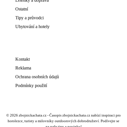
Letenky a doprava
Ostatní
Tipy a průvodci
Ubytování a hotely
Kontakt
Reklama
Ochrana osobních údajů
Podmínky použití
© 2026 zbojnickachata.cz - Časopis zbojnickachata.cz nabízí inspiraci pro
horolezce, turisty a milovníky outdoorových dobrodružství. Podívejte se
na naše tipy a novinky!