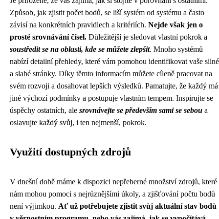
Je přirozené, že vás zajímá, jak si stojíte v porovnání s ostatními.
Způsob, jak zjistit počet bodů, se liší systém od systému a často
závisí na konkrétních pravidlech a kritériích.
Nejde však jen o
prosté srovnávání čísel.
Důležitější je sledovat vlastní pokrok a
soustředit se na oblasti, kde se můžete zlepšit
. Mnoho systémů
nabízí detailní přehledy, které vám pomohou identifikovat vaše silné
a slabé stránky. Díky těmto informacím můžete cíleně pracovat na
svém rozvoji a dosahovat lepších výsledků. Pamatujte, že každý má
jiné výchozí podmínky a postupuje vlastním tempem. Inspirujte se
úspěchy ostatních, ale
srovnávejte se především sami se sebou
a
oslavujte každý svůj, i ten nejmenší, pokrok.
Využití dostupných zdrojů
V dnešní době máme k dispozici nepřeberné množství zdrojů, které
nám mohou pomoci s nejrůznějšími úkoly, a zjišťování počtu bodů
není výjimkou.
Ať už potřebujete zjistit svůj aktuální stav bodů
v věrnostním programu, nebo vás zajímá, jak se vypočítává