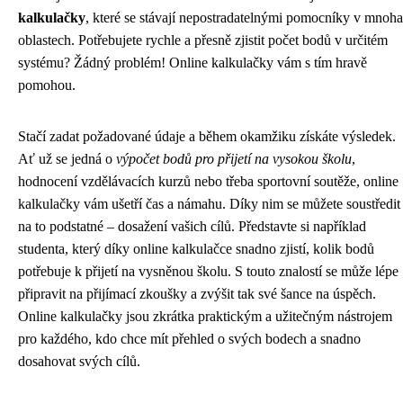
kalkulačky
, které se stávají nepostradatelnými pomocníky v mnoha
oblastech. Potřebujete rychle a přesně zjistit počet bodů v určitém
systému? Žádný problém! Online kalkulačky vám s tím hravě
pomohou.
Stačí zadat požadované údaje a během okamžiku získáte výsledek.
Ať už se jedná o
výpočet bodů pro přijetí na vysokou školu
,
hodnocení vzdělávacích kurzů nebo třeba sportovní soutěže, online
kalkulačky vám ušetří čas a námahu. Díky nim se můžete soustředit
na to podstatné – dosažení vašich cílů. Představte si například
studenta, který díky online kalkulačce snadno zjistí, kolik bodů
potřebuje k přijetí na vysněnou školu. S touto znalostí se může lépe
připravit na přijímací zkoušky a zvýšit tak své šance na úspěch.
Online kalkulačky jsou zkrátka praktickým a užitečným nástrojem
pro každého, kdo chce mít přehled o svých bodech a snadno
dosahovat svých cílů.