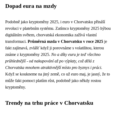
Dopad eura na mzdy
Podobně jako kryptoměny 2025, i euro v Chorvatsku přináší
revoluci v platebním systému. Zatímco
kryptoměny 2025
hýbou
digitálním světem, chorvatská ekonomika zažívá vlastní
transformaci.
Průměrná mzda v Chorvatsku v roce 2025
je
fakt zajímavá, zvlášť když ji porovnáme s volatilitou, kterou
známe z kryptoměny 2025.
No a díky euru je teď všechno
průhlednější - od nakupování až po výplaty, což dělá z
Chorvatska mnohem atraktivnější místo pro byznys i práci
.
Když se koukneme na jiný země, co už euro maj, je jasný, že to
může fakt pomoct platům růst, podobně jako někdy rostou
kryptoměny.
Trendy na trhu práce v Chorvatsku