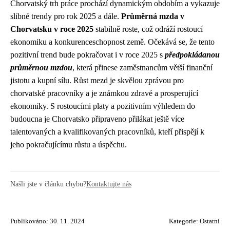
Chorvatský trh práce prochází dynamickým obdobím a vykazuje
slibné trendy pro rok 2025 a dále.
Průměrná mzda v
Chorvatsku v roce 2025
stabilně roste, což odráží rostoucí
ekonomiku a konkurenceschopnost země. Očekává se, že tento
pozitivní trend bude pokračovat i v roce 2025 s
předpokládanou
průměrnou mzdou
, která přinese zaměstnancům větší finanční
jistotu a kupní sílu. Růst mezd je skvělou zprávou pro
chorvatské pracovníky a je známkou zdravé a prosperující
ekonomiky. S rostoucími platy a pozitivním výhledem do
budoucna je Chorvatsko připraveno přilákat ještě více
talentovaných a kvalifikovaných pracovníků, kteří přispějí k
jeho pokračujícímu růstu a úspěchu.
Našli jste v článku chybu?
Kontaktujte nás
Publikováno: 30. 11. 2024
Kategorie:
Ostatní