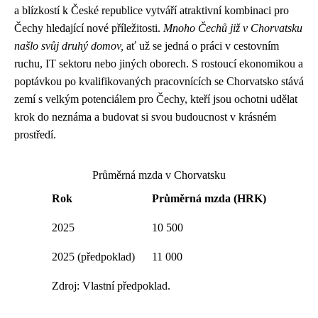
a blízkostí k České republice vytváří atraktivní kombinaci pro
Čechy hledající nové příležitosti.
Mnoho Čechů již v Chorvatsku
našlo svůj druhý domov,
ať už se jedná o práci v cestovním
ruchu, IT sektoru nebo jiných oborech. S rostoucí ekonomikou a
poptávkou po kvalifikovaných pracovnících se Chorvatsko stává
zemí s velkým potenciálem pro Čechy, kteří jsou ochotni udělat
krok do neznáma a budovat si svou budoucnost v krásném
prostředí.
Průměrná mzda v Chorvatsku
Rok
Průměrná mzda (HRK)
2025
10 500
2025 (předpoklad)
11 000
Zdroj: Vlastní předpoklad.