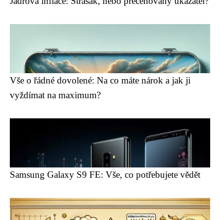
Jádrová inflace: Strašák, nebo přeceňovaný ukazatel?
Vše o řádné dovolené: Na co máte nárok a jak ji
vyždímat na maximum?
Samsung Galaxy S9 FE: Vše, co potřebujete vědět