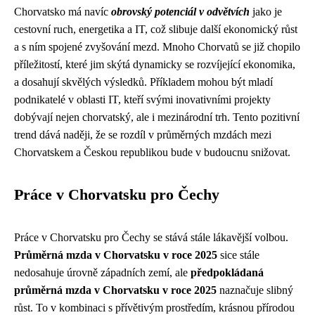
Chorvatsko má navíc
obrovský potenciál v odvětvích
jako je
cestovní ruch, energetika a IT, což slibuje další ekonomický růst
a s ním spojené zvyšování mezd. Mnoho Chorvatů se již chopilo
příležitostí, které jim skýtá dynamicky se rozvíjející ekonomika,
a dosahují skvělých výsledků. Příkladem mohou být mladí
podnikatelé v oblasti IT, kteří svými inovativními projekty
dobývají nejen chorvatský, ale i mezinárodní trh. Tento pozitivní
trend dává naději, že se rozdíl v průměrných mzdách mezi
Chorvatskem a Českou republikou bude v budoucnu snižovat.
Práce v Chorvatsku pro Čechy
Práce v Chorvatsku pro Čechy se stává stále lákavější volbou.
Průměrná mzda v Chorvatsku v roce 2025
sice stále
nedosahuje úrovně západních zemí, ale
předpokládaná
průměrná mzda v Chorvatsku v roce 2025
naznačuje slibný
růst. To v kombinaci s přívětivým prostředím, krásnou přírodou