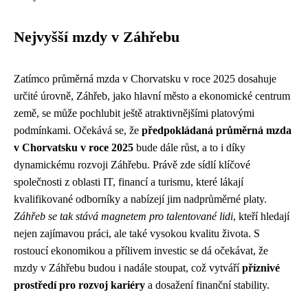
Nejvyšší mzdy v Záhřebu
Zatímco průměrná mzda v Chorvatsku v roce 2025 dosahuje
určité úrovně, Záhřeb, jako hlavní město a ekonomické centrum
země, se může pochlubit ještě atraktivnějšími platovými
podmínkami. Očekává se, že
předpokládaná průměrná mzda
v Chorvatsku v roce 2025
bude dále růst, a to i díky
dynamickému rozvoji Záhřebu. Právě zde sídlí klíčové
společnosti z oblasti IT, financí a turismu, které lákají
kvalifikované odborníky a nabízejí jim nadprůměrné platy.
Záhřeb se tak stává magnetem pro talentované lidi
, kteří hledají
nejen zajímavou práci, ale také vysokou kvalitu života. S
rostoucí ekonomikou a přílivem investic se dá očekávat, že
mzdy v Záhřebu budou i nadále stoupat, což vytváří
příznivé
prostředí pro rozvoj kariéry
a dosažení finanční stability.