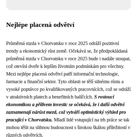
Nejlépe placená odvětví
Průměrná mzda v Chorvatsku v roce 2025 odráží pozitivní
trendy a ekonomický růst země. Očekává se, že předpokládaná
průměrná mzda v Chorvatsku v roce 2025 bude i nadále stoupat,
což otevírá dveře k lepším životním podmínkám pro všechny.
Mezi nejlépe placená odvětví patří informační technologie,
farmacie a finanční sektor. Tyto oblasti se těší silnému růstu a
vysoké poptávce po kvalifikovaných pracovnících, což se odráží
v atraktivních platech a benefitních balíčcích.
S rostoucí
ekonomikou a přílivem investic se očekává, že i další odvětví
zaznamenají nárůst mezd, což vytváří optimistický výhled pro
pracující v Chorvatsku.
Mladí lidé vstupující na trh práce se tak
mohou těšit na slibnou budoucnost s širokou škálou příležitostí v
různých odvětvích.