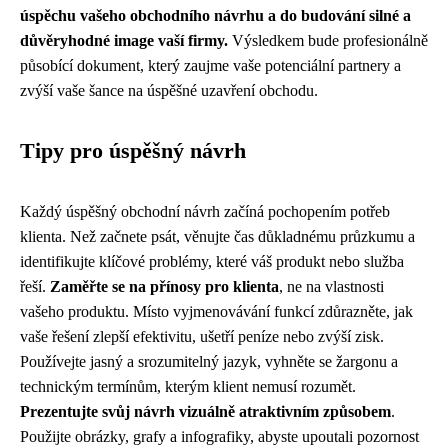
úspěchu vašeho obchodního návrhu a do budování silné a
důvěryhodné image vaší firmy.
Výsledkem bude profesionálně
působící dokument, který zaujme vaše potenciální partnery a
zvýší vaše šance na úspěšné uzavření obchodu.
Tipy pro úspěšný návrh
Každý úspěšný obchodní návrh začíná pochopením potřeb
klienta. Než začnete psát, věnujte čas důkladnému průzkumu a
identifikujte klíčové problémy, které váš produkt nebo služba
řeší.
Zaměřte se na přínosy pro klienta
, ne na vlastnosti
vašeho produktu. Místo vyjmenovávání funkcí zdůrazněte, jak
vaše řešení zlepší efektivitu, ušetří peníze nebo zvýší zisk.
Používejte jasný a srozumitelný jazyk, vyhněte se žargonu a
technickým termínům, kterým klient nemusí rozumět.
Prezentujte svůj návrh vizuálně atraktivním způsobem
.
Použijte obrázky, grafy a infografiky, abyste upoutali pozornost