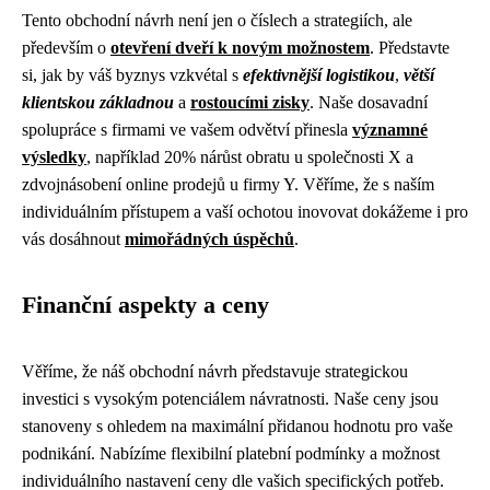
Tento obchodní návrh není jen o číslech a strategiích, ale
především o
otevření dveří k novým možnostem
. Představte
si, jak by váš byznys vzkvétal s
efektivnější logistikou
,
větší
klientskou základnou
a
rostoucími zisky
. Naše dosavadní
spolupráce s firmami ve vašem odvětví přinesla
významné
výsledky
, například 20% nárůst obratu u společnosti X a
zdvojnásobení online prodejů u firmy Y. Věříme, že s naším
individuálním přístupem a vaší ochotou inovovat dokážeme i pro
vás dosáhnout
mimořádných úspěchů
.
Finanční aspekty a ceny
Věříme, že náš obchodní návrh představuje strategickou
investici s vysokým potenciálem návratnosti. Naše ceny jsou
stanoveny s ohledem na maximální přidanou hodnotu pro vaše
podnikání. Nabízíme flexibilní platební podmínky a možnost
individuálního nastavení ceny dle vašich specifických potřeb.