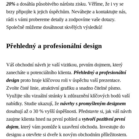
20%
a dosáhla působivého nárůstu zisku. Věříme, že i vy se
brzy připojíte k jejich úspěchům. Neváhejte a kontaktujte nás,
rádi s vámi probereme detaily a zodpovíme vaše dotazy.
Společně můžeme dosáhnout skvělých výsledků!
Přehledný a profesionální design
Váš obchodní návrh je vaší vizitkou, prvním dojmem, který
zanecháte u potenciálního klienta.
Přehledný a profesionální
design
proto hraje klíčovou roli v úspěchu vaší prezentace.
Zvolte čisté linie, atraktivní grafiku a snadno čitelné písmo.
Využijte sílu vizuální stránky k zdůraznění klíčových bodů vaší
nabídky. Studie ukazují, že
návrhy s promyšleným designem
dosahují až o 30 % vyšší úspěšnosti. Představte si, jak váš návrh
zaujme klienta hned na první pohled a
vytvoří pozitivní první
dojem
, který vám pomůže k uzavření obchodu. Investujte do
designu a otevřete si dveře k novým obchodním příležitostem.