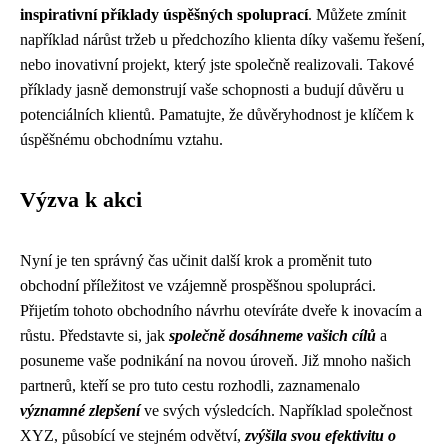
inspirativní příklady úspěšných spoluprací
. Můžete zmínit
například nárůst tržeb u předchozího klienta díky vašemu řešení,
nebo inovativní projekt, který jste společně realizovali. Takové
příklady jasně demonstrují vaše schopnosti a budují důvěru u
potenciálních klientů. Pamatujte, že důvěryhodnost je klíčem k
úspěšnému obchodnímu vztahu.
Výzva k akci
Nyní je ten správný čas učinit další krok a proměnit tuto
obchodní příležitost ve vzájemně prospěšnou spolupráci.
Přijetím tohoto obchodního návrhu otevíráte dveře k inovacím a
růstu. Představte si, jak
společně dosáhneme vašich cílů
a
posuneme vaše podnikání na novou úroveň. Již mnoho našich
partnerů, kteří se pro tuto cestu rozhodli, zaznamenalo
významné zlepšení
ve svých výsledcích. Například společnost
XYZ, působící ve stejném odvětví,
zvýšila svou efektivitu o