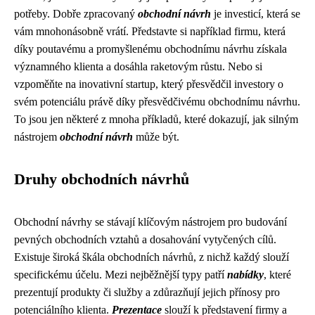
potřeby. Dobře zpracovaný
obchodní návrh
je investicí, která se
vám mnohonásobně vrátí. Představte si například firmu, která
díky poutavému a promyšlenému obchodnímu návrhu získala
významného klienta a dosáhla raketovým růstu. Nebo si
vzpoměňte na inovativní startup, který přesvědčil investory o
svém potenciálu právě díky přesvědčivému obchodnímu návrhu.
To jsou jen některé z mnoha příkladů, které dokazují, jak silným
nástrojem
obchodní návrh
může být.
Druhy obchodních návrhů
Obchodní návrhy se stávají klíčovým nástrojem pro budování
pevných obchodních vztahů a dosahování vytyčených cílů.
Existuje široká škála obchodních návrhů, z nichž každý slouží
specifickému účelu. Mezi nejběžnější typy patří
nabídky
, které
prezentují produkty či služby a zdůrazňují jejich přínosy pro
potenciálního klienta.
Prezentace
slouží k představení firmy a