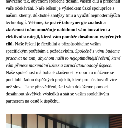
navrženo tak, abychom společně dosáhli vašich cílů a překonali
vaše očekávání. Naše řešení je výsledkem úzké spolupráce s
našimi klienty, důkladné analýzy trhu a využití nejmodernějších
technologií.
Věříme, že právě tato synergie znalostí a
zkušeností nám umožňuje nabídnout vám inovativní a
efektivní strategii, která vám pomůže dosáhnout vytyčených
cílů.
Naše řešení je flexibilní a přizpůsobitelné vašim
specifickým potřebám a požadavkům.
Společně s vámi budeme
pracovat na tom, abychom našli to nejoptimálnější řešení, které
vám přinese maximální užitek a zaručí dlouhodobý úspěch.
Naše společnost má bohaté zkušenosti v oboru a můžeme se
pochlubit řadou úspěšných projektů, které pro nás hovoří více
než slova. Jsme přesvědčeni, že i vám dokážeme pomoci
dosáhnout skvělých výsledků a stát se vaším spolehlivým
partnerem na cestě k úspěchu.