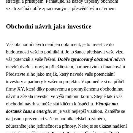
strategií a přístupem. Pamatujte, že každý úspěšný obchodní
vztah začíná dobře zpracovaným a přesvědčivým návrhem.
Obchodní návrh jako investice
Váš obchodní návrh není jen dokument, je to investice do
budoucnosti vašeho podnikání. Je to šance představit vaše vize,
váš potenciál a vaše řešení.
Dobře zpracovaný obchodní návrh
otevírá dveře k novým příležitostem, partnerstvím a financování.
Představte si ho jako maják, který navede vaše potenciální
investory a partnery k vašemu projektu. Vzpomeňte si na příběh
firmy XY, která díky poutavému a promyšlenému obchodnímu
návrhu získala investici ve výši milionu korun. Stejně tak i váš
obchodní návrh se může stát klíčem k úspěchu.
Věnujte mu
dostatek času a energie
, ať je vaší nejlepší vizitkou. Zaměřte se
na jasnou prezentaci vašeho podnikatelského záměru,
zdůrazněte jeho jedinečnost a přínosy. Nebojte se ukázat nadšení