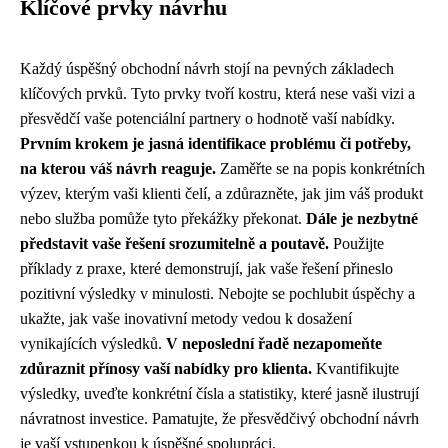
Klíčové prvky návrhu
Každý úspěšný obchodní návrh stojí na pevných základech
klíčových prvků. Tyto prvky tvoří kostru, která nese vaši vizi a
přesvědčí vaše potenciální partnery o hodnotě vaší nabídky.
Prvním krokem je jasná identifikace problému či potřeby,
na kterou váš návrh reaguje.
Zaměřte se na popis konkrétních
výzev, kterým vaši klienti čelí, a zdůrazněte, jak jim váš produkt
nebo služba pomůže tyto překážky překonat.
Dále je nezbytné
představit vaše řešení srozumitelně a poutavě.
Použijte
příklady z praxe, které demonstrují, jak vaše řešení přineslo
pozitivní výsledky v minulosti. Nebojte se pochlubit úspěchy a
ukažte, jak vaše inovativní metody vedou k dosažení
vynikajících výsledků.
V neposlední řadě nezapomeňte
zdůraznit přínosy vaší nabídky pro klienta.
Kvantifikujte
výsledky, uveďte konkrétní čísla a statistiky, které jasně ilustrují
návratnost investice. Pamatujte, že přesvědčivý obchodní návrh
je vaší vstupenkou k úspěšné spolupráci.