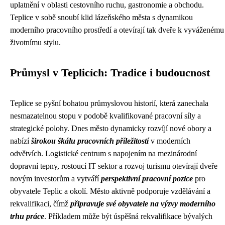
uplatnění v oblasti cestovního ruchu, gastronomie a obchodu.
Teplice v sobě snoubí klid lázeňského města s dynamikou
moderního pracovního prostředí a otevírají tak dveře k vyváženému
životnímu stylu.
Průmysl v Teplicích: Tradice i budoucnost
Teplice se pyšní bohatou průmyslovou historií, která zanechala
nesmazatelnou stopu v podobě kvalifikované pracovní síly a
strategické polohy. Dnes město dynamicky rozvíjí nové obory a
nabízí
širokou škálu pracovních příležitostí
v moderních
odvětvích. Logistické centrum s napojením na mezinárodní
dopravní tepny, rostoucí IT sektor a rozvoj turismu otevírají dveře
novým investorům a vytváří
perspektivní pracovní pozice
pro
obyvatele Teplic a okolí. Město aktivně podporuje vzdělávání a
rekvalifikaci, čímž
připravuje své obyvatele na výzvy moderního
trhu práce
. Příkladem může být úspěšná rekvalifikace bývalých