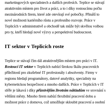
marketingových specialistech a dalších profesích. Teplice se stávají
atraktivním místem pro život a práci, a to i díky rostoucímu počtu
mezinárodních firem, které zde otevírají své pobočky. Přináší to
nové možnosti kariérního růstu a profesního rozvoje. Práce v
Teplicích v administrativě a obchodě tak může být skvělou volbou
pro ty, kteří hledají nové výzvy a perspektivní budoucnost.
IT sektor v Teplicích roste
Teplice se stávají čím dál atraktivnějším místem pro práci v IT.
Rostoucí IT sektor
v Teplicích nabízí širokou škálu pracovních
příležitostí pro zkušebné IT profesionály i absolventy. Firmy v
regionu hledají programátory, datové analytiky, specialisty na
kybernetickou bezpečnost a mnoho dalších. Práce v Teplicích v IT
sféře je lákavá i díky
příznivějším životním nákladům
ve srovnání s
většími městy. Mnoho firem nabízí flexibilní pracovní dobu a
možnost práce z domova, což umožňuje skloubit pracovní a osobní