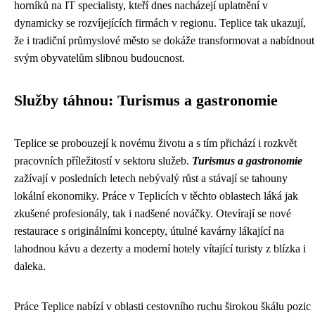
horníků na IT specialisty, kteří dnes nacházejí uplatnění v
dynamicky se rozvíjejících firmách v regionu. Teplice tak ukazují,
že i tradiční průmyslové město se dokáže transformovat a nabídnout
svým obyvatelům slibnou budoucnost.
Služby táhnou: Turismus a gastronomie
Teplice se probouzejí k novému životu a s tím přichází i rozkvět
pracovních příležitostí v sektoru služeb.
Turismus a gastronomie
zažívají v posledních letech nebývalý růst a stávají se tahouny
lokální ekonomiky. Práce v Teplicích v těchto oblastech láká jak
zkušené profesionály, tak i nadšené nováčky. Otevírají se nové
restaurace s originálními koncepty, útulné kavárny lákající na
lahodnou kávu a dezerty a moderní hotely vítající turisty z blízka i
daleka.
Práce Teplice nabízí v oblasti cestovního ruchu širokou škálu pozic