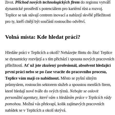
život.
Příchod nových technologických firem
do regionu vytváří
dynamické prostředí s potenciálem pro kariérní růst a rozvoj.
Teplice se tak stávají centrem inovací a nabízejí skvělé příležitosti
pro ty, kteří chtějí být součástí rostoucího odvětví.
Volná místa: Kde hledat práci?
Hledáte práci v Teplicích a okolí? Neházejte flintu do žita! Teplice
se dynamicky rozvíjejí a s tím přichází i spousta nových pracovních
příležitostí.
Ať už jste zkušený profesionál, absolvent hledající
první práci nebo se po čase vracíte do pracovního procesu,
Teplice vám mají co nabídnout.
Město se pyšní silným
průmyslem, rostoucím sektorem služeb a spoustou menších firem,
které hledají nové tváře do svých týmů.
Nebojte se oslovit
personální agentury, které vám s hledáním práce v Teplicích rády
pomohou.
Možná vás překvapí, kolik zajímavých pracovních
nabídek se v Teplicích a okolí skrývá.