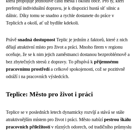
která propojuje jednotlivé části města i okolní obce. Pro ty, kteří
preferují individuální dopravu, je k dispozici hustá síť silnic a
dálnic. Díky tomu se snadno a rychle dostanete do práce v
Teplicích a okolí, ať už bydlíte kdekoli.
Právě
snadná dostupnost
Teplic je jedním z faktorů, které z nich
dělají atraktivní místo pro život a práci. Mnoho firem v regionu
oceňuje, že se k nim jejich zaměstnanci dostanou bezproblémově a
bez zbytečných stresů z dopravy. To přispívá k
příjemnému
pracovnímu prostředí
a celkové spokojenosti, což se pozitivně
odráží i na pracovních výsledcích.
Teplice: Město pro život i práci
Teplice se v posledních letech dynamicky rozvíjí a stává se stále
atraktivnějším místem pro život i práci. Město nabízí
pestrou škálu
pracovních příležitostí
v různých odorech, od tradičního průmyslu