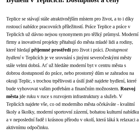
Bydlení v Teplicích: Dostupnost a ceny
Teplice se stávají stále atraktivnějším místem pro život, a to i díky
rostoucí nabídce pracovních příležitostí. Práce Teplice a práce v
Teplicích už dávno nejsou synonymem pro těžký průmysl. Moderní
firmy a inovativní projekty přitahují do města mladé lidi a rodiny,
které hledají
příjemné prostředí
pro život i práci.
Dostupnost
bydlení
v Teplicích je ve srovnání s jinými severočeskými městy
stále velmi dobrá. Ať už hledáte moderní byt v centru města s
dobrou dostupností do práce, nebo prostorný dům se zahradou na
okraji Teplic, s trochou trpělivosti a úsilí jistě najdete bydlení, které
bude vyhovovat vašim potřebám a finančním možnostem.
Rozvoj
města
jde ruku v ruce s rozvojem infrastruktury a služeb. V
Teplicích najdete vše, co od moderního města očekáváte - kvalitní
školy a školky, moderní sportovní zázemí, bohatou kulturní nabídku
a v neposlední řadě i krásnou přírodu v okolí, která láká k relaxaci a
aktivnímu odpočinku.