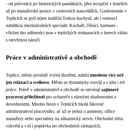
- od průvodců po historických památkách, přes recepční v hotelích
až po manažerské pozice v cestovních kancelářích. Gastronomie v
Teplicích se pytí nejen tradiční českou kuchyní, ale i rostoucí
nabídkou mezinárodních specialit. Kuchaři, číšníci, barmani -
všichni tito odborníci jsou v teplických restauracích a barech vítáni
s otevřenou náručí.
Práce v administrativě a obchodě
Teplice, město proslulé svými lázněmi, nabízí
mnohem více než
jen relaxaci a wellness
. Město se dynamicky rozvíjí a s ním i
trh
práce
. Právě v administrativě a obchodě se otevírají
zajímavé
pracovní příležitosti
pro uchazeče s různými zkušenostmi a
dovednostmi. Mnoho firem v Teplicích hledá šikovné
administrativní pracovníky, ať už se jedná o asistenty, office
manažery nebo specialisty na zákaznický servis. Obchodní sféra
vzkvétá a s ní i poptávka po obchodních zástupcích,