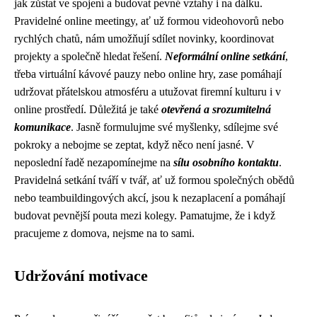
jak zůstat ve spojení a budovat pevné vztahy i na dálku.
Pravidelné online meetingy, ať už formou videohovorů nebo
rychlých chatů, nám umožňují sdílet novinky, koordinovat
projekty a společně hledat řešení.
Neformální online setkání
,
třeba virtuální kávové pauzy nebo online hry, zase pomáhají
udržovat přátelskou atmosféru a utužovat firemní kulturu i v
online prostředí. Důležitá je také
otevřená a srozumitelná
komunikace
. Jasně formulujme své myšlenky, sdílejme své
pokroky a nebojme se zeptat, když něco není jasné. V
neposlední řadě nezapomínejme na
sílu osobního kontaktu
.
Pravidelná setkání tváří v tvář, ať už formou společných obědů
nebo teambuildingových akcí, jsou k nezaplacení a pomáhají
budovat pevnější pouta mezi kolegy. Pamatujme, že i když
pracujeme z domova, nejsme na to sami.
Udržování motivace