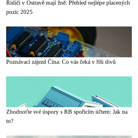
Řidiči v Ostravě mají žně: Přehled nejlépe placených
pozic 2025
Poznávací zájezd Čína: Co vás čeká v říši divů
Zhodnoťte své úspory s RB spořicím účtem: Jak na
to?