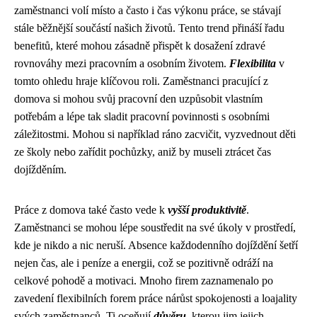
zaměstnanci volí místo a často i čas výkonu práce, se stávají
stále běžnější součástí našich životů. Tento trend přináší řadu
benefitů, které mohou zásadně přispět k dosažení zdravé
rovnováhy mezi pracovním a osobním životem.
Flexibilita
v
tomto ohledu hraje klíčovou roli. Zaměstnanci pracující z
domova si mohou svůj pracovní den uzpůsobit vlastním
potřebám a lépe tak sladit pracovní povinnosti s osobními
záležitostmi. Mohou si například ráno zacvičit, vyzvednout děti
ze školy nebo zařídit pochůzky, aniž by museli ztrácet čas
dojížděním.
Práce z domova také často vede k
vyšší produktivitě
.
Zaměstnanci se mohou lépe soustředit na své úkoly v prostředí,
kde je nikdo a nic neruší. Absence každodenního dojíždění šetří
nejen čas, ale i peníze a energii, což se pozitivně odráží na
celkové pohodě a motivaci. Mnoho firem zaznamenalo po
zavedení flexibilních forem práce nárůst spokojenosti a loajality
svých zaměstnanců. Ti oceňují
důvěru
, kterou jim jejich