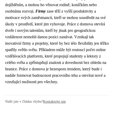
dojížděním, a mohou ho věnovat rodině, koníčkům nebo
osobnímu rozvoji.
Firmy
zase těží z vyšší produktivity a
motivace svých zaměstnanců, kteří se mohou soustředit na své
úkoly v prostředí, které jim vyhovuje. Práce z domova otevírá
dveře i novým talentům, kteří by jinak pro geografickou
vzdálenost nemohli danou pozici zastávat. Vznikají tak
inovativní firmy a projekty, které by bez této flexibility jen těžko
spatřily světlo světa. Příkladem může být rostoucí počet online
vzdělávacích platforem, které propojují studenty a lektory z
celého světa a zpřístupňují znalosti a dovednosti bez ohledu na
hranice. Práce z domova je bezesporu trendem, který bude i
nadále formovat budoucnost pracovního trhu a otevírat nové a
vzrušující možnosti pro všechny.
Našli jste v článku chybu?
Kontaktujte nás