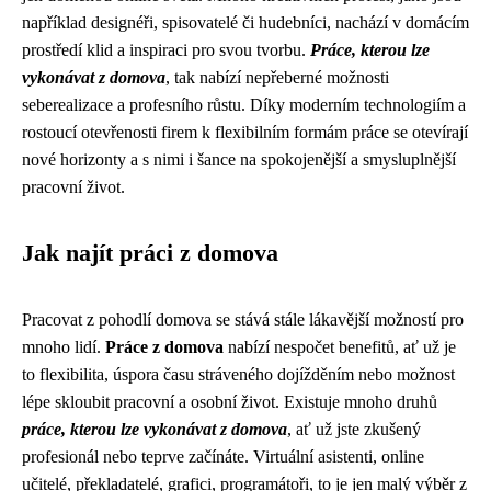
například designéři, spisovatelé či hudebníci, nachází v domácím
prostředí klid a inspiraci pro svou tvorbu.
Práce, kterou lze
vykonávat z domova
, tak nabízí nepřeberné možnosti
seberealizace a profesního růstu. Díky moderním technologiím a
rostoucí otevřenosti firem k flexibilním formám práce se otevírají
nové horizonty a s nimi i šance na spokojenější a smysluplnější
pracovní život.
Jak najít práci z domova
Pracovat z pohodlí domova se stává stále lákavější možností pro
mnoho lidí.
Práce z domova
nabízí nespočet benefitů, ať už je
to flexibilita, úspora času stráveného dojížděním nebo možnost
lépe skloubit pracovní a osobní život. Existuje mnoho druhů
práce, kterou lze vykonávat z domova
, ať už jste zkušený
profesionál nebo teprve začínáte. Virtuální asistenti, online
učitelé, překladatelé, grafici, programátoři, to je jen malý výběr z