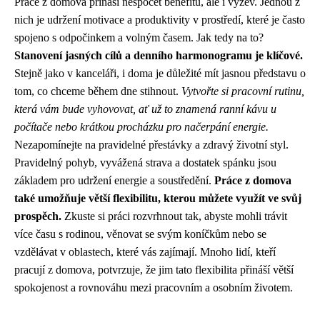
Práce z domova přináší nespočet benefitů, ale i výzev. Jednou z
nich je udržení motivace a produktivity v prostředí, které je často
spojeno s odpočinkem a volným časem. Jak tedy na to?
Stanovení jasných cílů a denního harmonogramu je klíčové.
Stejně jako v kanceláři, i doma je důležité mít jasnou představu o
tom, co chceme během dne stihnout.
Vytvořte si pracovní rutinu,
která vám bude vyhovovat, ať už to znamená ranní kávu u
počítače nebo krátkou procházku pro načerpání energie.
Nezapomínejte na pravidelné přestávky a zdravý životní styl.
Pravidelný pohyb, vyvážená strava a dostatek spánku jsou
základem pro udržení energie a soustředění.
Práce z domova
také umožňuje větší flexibilitu, kterou můžete využít ve svůj
prospěch.
Zkuste si práci rozvrhnout tak, abyste mohli trávit
více času s rodinou, věnovat se svým koníčkům nebo se
vzdělávat v oblastech, které vás zajímají. Mnoho lidí, kteří
pracují z domova, potvrzuje, že jim tato flexibilita přináší větší
spokojenost a rovnováhu mezi pracovním a osobním životem.