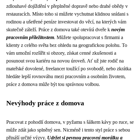
zdlouhavé dojíždění v přeplněné dopravě nebo drahé obědy v
restauracích. Místo toho si můžete vychutnat klidnou snídani s
rodinou a ušetřené peníze investovat do věcí, na kterých vám
skutečně záleží. Práce z domova také otevírá dveře k
novým
pracovním příležitostem
. Můžete spolupracovat s firmami a
klienty z celého světa bez ohledu na geografickou polohu. To
vám umožní rozšířit si obzory, získat cenné zkušenosti a
posunout svou kariéru na novou úroveň. Ať už jste rodič na
mateřské dovolené, freelancer toužící po svobodě, nebo zkrátka
hledáte lepší rovnováhu mezi pracovním a osobním životem,
práce z domova může být tou správnou volbou.
Nevýhody práce z domova
Pracovat z pohodlí domova, v pyžamu s šálkem kávy po ruce, se
může zdát jako splněný sen. Nicméně i tento styl práce s sebou
přináší určité výzvy.
Udržet si pevnou pracovní morálku a