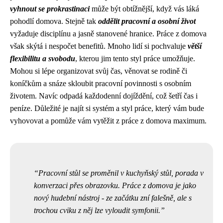
vyhnout se prokrastinaci
může být obtížnější, když vás láká
pohodlí domova. Stejně tak
oddělit pracovní a osobní život
vyžaduje disciplínu a jasně stanovené hranice. Práce z domova
však skýtá i nespočet benefitů. Mnoho lidí si pochvaluje
větší
flexibilitu a svobodu
, kterou jim tento styl práce umožňuje.
Mohou si lépe organizovat svůj čas, věnovat se rodině či
koníčkům a snáze skloubit pracovní povinnosti s osobním
životem. Navíc odpadá každodenní dojíždění, což šetří čas i
peníze. Důležité je najít si systém a styl práce, který vám bude
vyhovovat a pomůže vám vytěžit z práce z domova maximum.
Pracovní stůl se proměnil v kuchyňský stůl, porada v
konverzaci přes obrazovku. Práce z domova je jako
nový hudební nástroj - ze začátku zní falešně, ale s
trochou cviku z něj lze vyloudit symfonii.