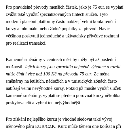
Pro pravidelné převody menších částek, jako je 75 eur, se vyplatí
zvážit také využití specializovaných fintech služeb. Tyto
moderní platební platformy často nabízejí velmi konkurenční
kurzy a minimální nebo žádné poplatky za převod. Navíc
většinou poskytují jednoduché a uživatelsky přívětivé rozhraní
pro realizaci transakcí.
Kamenné směnárny v centrech měst by měly být až poslední
možností.
Jejich kurzy jsou zpravidla nejméně výhodné a rozdíl
může činit i více než 100 Kč na převodu 75 eur
. Zejména
směnárny na letištích, nádražích a v turistických zónách často
nabízejí velmi nevýhodné kurzy. Pokud již musíte využít služeb
kamenné směnárny, vyplatí se předem porovnat kurzy několika
poskytovatelů a vybrat ten nejvýhodnější.
Pro získání nejlepšího kurzu je vhodné sledovat také vývoj
měnového páru EUR/CZK. Kurz může během dne kolísat a při