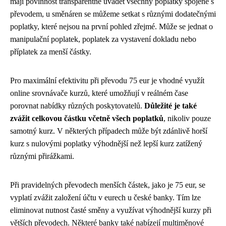
mají povinnost transparentně uvádět všechny poplatky spojené s
převodem, u směnáren se můžeme setkat s různými dodatečnými
poplatky, které nejsou na první pohled zřejmé. Může se jednat o
manipulační poplatek, poplatek za vystavení dokladu nebo
příplatek za menší částky.
Pro maximální efektivitu při převodu 75 eur je vhodné využít
online srovnávače kurzů, které umožňují v reálném čase
porovnat nabídky různých poskytovatelů.
Důležité je také
zvážit celkovou částku včetně všech poplatků
, nikoliv pouze
samotný kurz. V některých případech může být zdánlivě horší
kurz s nulovými poplatky výhodnější než lepší kurz zatížený
různými přirážkami.
Při pravidelných převodech menších částek, jako je 75 eur, se
vyplatí zvážit založení účtu v eurech u české banky. Tím lze
eliminovat nutnost časté směny a využívat výhodnější kurzy při
větších převodech. Některé banky také nabízejí multiměnové