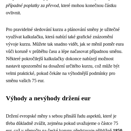
případné poplatky za převod
, které mohou konečnou částku
ovlivnit.
Pro pravidelné sledování kurzu a plánování směny je užitečné
využívat kalkulačku, která nabízí také grafické znázornění
vývoje kurzu. Můžete tak snadno vidět, jak se měnil poměr eura
vůči koruně v průběhu času a lépe načasovat případnou směnu.
Některé pokročilejší kalkulačky dokonce nabízejí možnost
nastavit upozornění na dosažení určitého kurzu, což může být
velmi praktické, pokud čekáte na výhodnější podmínky pro
směnu vašich 75 eur.
Výhody a nevýhody držení eur
Držení evropské měny s sebou přináší řadu aspektů, které je
třeba důkladně zvážit, zejména pokud uvažujeme o částce 75
eur, což v přepočtu na české koruny představuje přibližně
1850