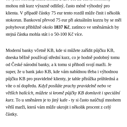
mohou mít kurz výrazně odlišný, často méně výhodný pro
klienta. V případě částky 75 eur tento rozdíl může činit i několik
stokorun. Bankovní převod 75 eur při aktuálním kurzu by se měl
pohybovat přibližně okolo
1837 Kč
, zatímco ve směnárnách by
stejná částka mohla stát i o 50-100 Kč více.
Moderní banky včetně KB, kde si můžete zařídit
půjčku KB
,
dneska běžně používají střední kurz, co je hodně podobný tomu
od České národní banky, a k tomu si přihodí svojí marži. Je
super, že u bank jako KB, kde vám nabídnou třeba i výhodnou
půjčku KB pro pravidelné klienty, je tahle přirážka průhledná a
víte o ní dopředu.
Když posíláte prachy pravidelně nebo ve
větších balících, můžete si kromě půjčky KB domluvit i speciální
kurz
. To u směnáren je to jiný kafe - ty si často naúčtují mnohem
větší marži, která vám může ukrojit i několik procent z celý
částky.