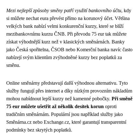
Mezi nejlepší způsoby směny patří využití bankovního účtu
, kdy
si můžete nechat eura převést přímo na korunový účet. Většina
velkých bank nabízí velmi konkurenční kurzy, které se blíží
mezibankovnímu kurzu ČNB. Při převodu 75 eur tak můžete
získat výhodnější kurz než v klasických směnárnách. Banky
jako Česká spořitelna, ČSOB nebo Komerční banka navíc často
nabízejí svým klientům zvýhodněné kurzy bez poplatků za
směnu.
Online směnárny představují další výhodnou alternativu. Tyto
služby fungují přes internet a díky nízkým provozním nákladům
mohou nabídnout lepší kurzy než kamenné pobočky.
Při směně
75 eur můžete ušetřit až několik desítek korun
oproti
tradičním směnárnám. Populární jsou například služby jako
Směnárna.cz nebo Exchange.cz, které garantují transparentní
podmínky bez skrytých poplatků.