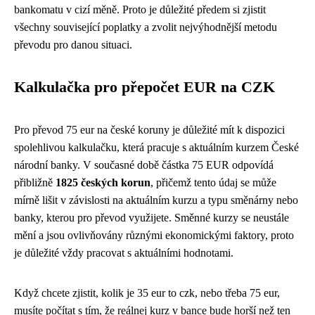
bankomatu v cizí měně. Proto je důležité předem si zjistit
všechny související poplatky a zvolit nejvýhodnější metodu
převodu pro danou situaci.
Kalkulačka pro přepočet EUR na CZK
Pro převod 75 eur na české koruny je důležité mít k dispozici
spolehlivou kalkulačku, která pracuje s aktuálním kurzem České
národní banky. V současné době částka 75 EUR odpovídá
přibližně
1825 českých korun
, přičemž tento údaj se může
mírně lišit v závislosti na aktuálním kurzu a typu směnárny nebo
banky, kterou pro převod využijete. Směnné kurzy se neustále
mění a jsou ovlivňovány různými ekonomickými faktory, proto
je důležité vždy pracovat s aktuálními hodnotami.
Když chcete zjistit, kolik je
35 eur to czk
, nebo třeba 75 eur,
musíte počítat s tím, že reálnej kurz v bance bude horší než ten