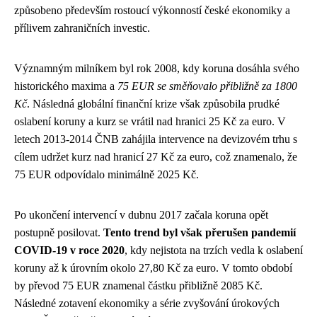
způsobeno především rostoucí výkonností české ekonomiky a
přílivem zahraničních investic.
Významným milníkem byl rok 2008, kdy koruna dosáhla svého
historického maxima a
75 EUR se směňovalo přibližně za 1800
Kč
. Následná globální finanční krize však způsobila prudké
oslabení koruny a kurz se vrátil nad hranici 25 Kč za euro. V
letech 2013-2014 ČNB zahájila intervence na devizovém trhu s
cílem udržet kurz nad hranicí 27 Kč za euro, což znamenalo, že
75 EUR odpovídalo minimálně 2025 Kč.
Po ukončení intervencí v dubnu 2017 začala koruna opět
postupně posilovat.
Tento trend byl však přerušen pandemií
COVID-19 v roce 2020
, kdy nejistota na trzích vedla k oslabení
koruny až k úrovním okolo 27,80 Kč za euro. V tomto období
by převod 75 EUR znamenal částku přibližně 2085 Kč.
Následné zotavení ekonomiky a série zvyšování úrokových