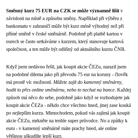
Směnný kurz 75 EUR na CZK se může významně lišit
v
závislosti na místě a způsobu směny. Například při výběru z
bankomatu v zahraničí může být kurz méně výhodný než při
přímé směně v české směnárně. Podobně při platbě kartou v
eurech se často setkáváme s kurzem, který stanovuje kartová
společnost, a ten může být odlišný od aktuálního kurzu ČNB.
Když jsem nedávno řešil, jak koupit akcie ČEZu, narazil jsem
na podobné dilema jako při převodu 75 eur na koruny - člověk
má prostě víc možností.
Můžete zajít do kamenný směnárny,
hodit to přes online směnárnu, nebo to nechat na bance
. Každej
způsob má něco do sebe, podobně jako když se rozhodujete jak
koupit akcie ČEZu - někdo chce všechno hned, jinej zase kouká
po nejlepším kurzu. Mimochodem, pokud vás zajímá
jak koupit
akcie ČEZu
, mrkněte na tenhle super průvodce. No a zpátky k
euru - v kamenný směnárně máte prachy hned, ale online
většinou uškudlíte lepší kurz.