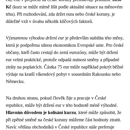
Kč
(kurz se může mírně lišit podle aktuální situace na měnovém
trhu). Při rozhodování, zda držet eura nebo české koruny, je
důležité vzít v úvahu několik klíčových faktorů.
Významnou výhodou držení eur
je především stabilita této měny,
která je podpořena silnou ekonomikou Evropské unie. Pro české
občany, kteří často cestují do zemí eurozóny, může být držení
eur velmi praktické, protože odpadá nutnost směny a případné
ztráty na poplatcích. Částka 75 eur může například pokrýt běžné
výdaje na kratší víkendový pobyt v sousedním Rakousku nebo
Německu.
Na druhou stranu, pokud člověk žije a pracuje v České
republice, může být držení eur v této hodnotě méně výhodné.
Hlavním důvodem je kolísání kurzu
, které může způsobit, že
při zpětné směně na české koruny můžeme část hodnoty ztratit.
Navíc většina obchodníků v České republice stále preferuje