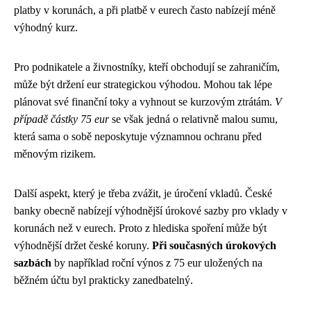
platby v korunách, a při platbě v eurech často nabízejí méně
výhodný kurz.
Pro podnikatele a živnostníky, kteří obchodují se zahraničím,
může být držení eur strategickou výhodou. Mohou tak lépe
plánovat své finanční toky a vyhnout se kurzovým ztrátám.
V
případě částky 75 eur
se však jedná o relativně malou sumu,
která sama o sobě neposkytuje významnou ochranu před
měnovým rizikem.
Další aspekt, který je třeba zvážit, je úročení vkladů. České
banky obecně nabízejí výhodnější úrokové sazby pro vklady v
korunách než v eurech. Proto z hlediska spoření může být
výhodnější držet české koruny.
Při současných úrokových
sazbách
by například roční výnos z 75 eur uložených na
běžném účtu byl prakticky zanedbatelný.