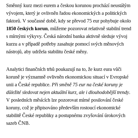
Směnný kurz mezi eurem a českou korunou prochází neustálým
vývojem, který je ovlivněn řadou ekonomických a politických
faktorů. V současné době, kdy se převod 75 eur pohybuje okolo
1850 českých korun
, můžeme pozorovat relativně stabilní trend
s mírnými výkyvy. Česká národní banka aktivně sleduje vývoj
kurzu a v případě potřeby zasahuje pomocí svých měnových
nástrojů, aby udržela stabilitu české měny.
Analytici finančních trhů poukazují na to, že kurz eura vůči
koruně je významně ovlivněn ekonomickou situací v Evropské
unii a České republice.
Při směně 75 eur na české koruny je
důležité sledovat nejen aktuální kurz, ale i dlouhodobější trendy
.
V posledních měsících lze pozorovat mírné posilování české
koruny, což je připisováno především rostoucí ekonomické
stabilitě České republiky a postupnému zvyšování úrokových
sazeb ČNB.