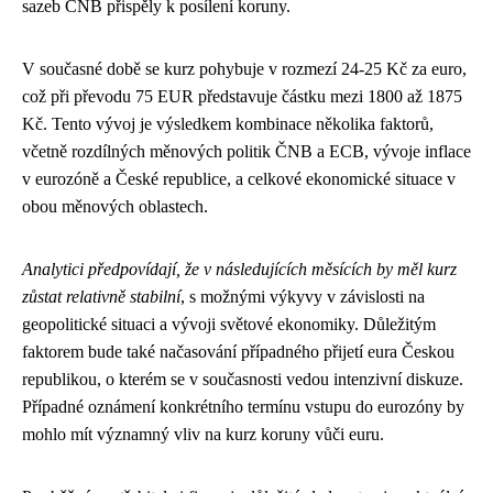
sazeb ČNB přispěly k posílení koruny.
V současné době se kurz pohybuje v rozmezí 24-25 Kč za euro,
což při převodu 75 EUR představuje částku mezi 1800 až 1875
Kč. Tento vývoj je výsledkem kombinace několika faktorů,
včetně rozdílných měnových politik ČNB a ECB, vývoje inflace
v eurozóně a České republice, a celkové ekonomické situace v
obou měnových oblastech.
Analytici předpovídají, že v následujících měsících by měl kurz
zůstat relativně stabilní
, s možnými výkyvy v závislosti na
geopolitické situaci a vývoji světové ekonomiky. Důležitým
faktorem bude také načasování případného přijetí eura Českou
republikou, o kterém se v současnosti vedou intenzivní diskuze.
Případné oznámení konkrétního termínu vstupu do eurozóny by
mohlo mít významný vliv na kurz koruny vůči euru.