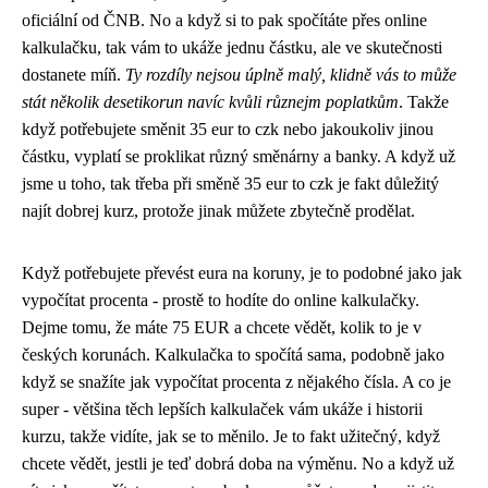
oficiální od ČNB. No a když si to pak spočítáte přes online
kalkulačku, tak vám to ukáže jednu částku, ale ve skutečnosti
dostanete míň.
Ty rozdíly nejsou úplně malý, klidně vás to může
stát několik desetikorun navíc kvůli různejm poplatkům
. Takže
když potřebujete směnit 35 eur to czk nebo jakoukoliv jinou
částku, vyplatí se proklikat různý směnárny a banky. A když už
jsme u toho, tak třeba při směně 35 eur to czk je fakt důležitý
najít dobrej kurz, protože jinak můžete zbytečně prodělat.
Když potřebujete převést eura na koruny, je to podobné jako
jak
vypočítat procenta
- prostě to hodíte do online kalkulačky.
Dejme tomu, že máte 75 EUR a chcete vědět, kolik to je v
českých korunách. Kalkulačka to spočítá sama, podobně jako
když se snažíte jak vypočítat procenta z nějakého čísla. A co je
super - většina těch lepších kalkulaček vám ukáže i historii
kurzu, takže vidíte, jak se to měnilo. Je to fakt užitečný, když
chcete vědět, jestli je teď dobrá doba na výměnu. No a když už