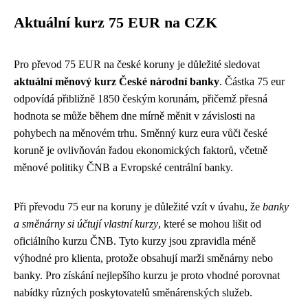
Aktuální kurz 75 EUR na CZK
Pro převod 75 EUR na české koruny je důležité sledovat
aktuální měnový kurz České národní banky
. Částka 75 eur
odpovídá přibližně 1850 českým korunám, přičemž přesná
hodnota se může během dne mírně měnit v závislosti na
pohybech na měnovém trhu. Směnný kurz eura vůči české
koruně je ovlivňován řadou ekonomických faktorů, včetně
měnové politiky ČNB a Evropské centrální banky.
Při převodu 75 eur na koruny je důležité vzít v úvahu, že
banky
a směnárny si účtují vlastní kurzy
, které se mohou lišit od
oficiálního kurzu ČNB. Tyto kurzy jsou zpravidla méně
výhodné pro klienta, protože obsahují marži směnárny nebo
banky. Pro získání nejlepšího kurzu je proto vhodné porovnat
nabídky různých poskytovatelů směnárenských služeb.