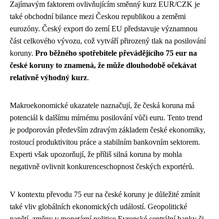
Zajímavým faktorem ovlivňujícím směnný kurz EUR/CZK je
také obchodní bilance mezi Českou republikou a zeměmi
eurozóny. Český export do zemí EU představuje významnou
část celkového vývozu, což vytváří přirozený tlak na posilování
koruny.
Pro běžného spotřebitele převádějícího 75 eur na
české koruny to znamená, že může dlouhodobě očekávat
relativně výhodný kurz
.
Makroekonomické ukazatele naznačují, že česká koruna má
potenciál k dalšímu mírnému posilování vůči euru. Tento trend
je podporován především zdravým základem české ekonomiky,
rostoucí produktivitou práce a stabilním bankovním sektorem.
Experti však upozorňují, že příliš silná koruna by mohla
negativně ovlivnit konkurenceschopnost českých exportérů.
V kontextu převodu 75 eur na české koruny je důležité zmínit
také vliv globálních ekonomických událostí. Geopolitické
napětí, změny v monetární politice Evropské centrální banky či