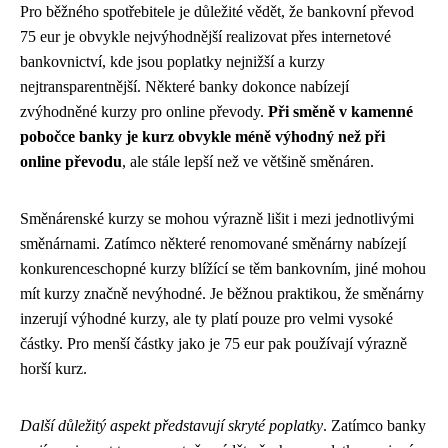
Pro běžného spotřebitele je důležité vědět, že bankovní převod
75 eur je obvykle nejvýhodnější realizovat přes internetové
bankovnictví, kde jsou poplatky nejnižší a kurzy
nejtransparentnější. Některé banky dokonce nabízejí
zvýhodněné kurzy pro online převody.
Při směně v kamenné
pobočce banky je kurz obvykle méně výhodný než při
online převodu
, ale stále lepší než ve většině směnáren.
Směnárenské kurzy se mohou výrazně lišit i mezi jednotlivými
směnárnami. Zatímco některé renomované směnárny nabízejí
konkurenceschopné kurzy blížící se těm bankovním, jiné mohou
mít kurzy značně nevýhodné. Je běžnou praktikou, že směnárny
inzerují výhodné kurzy, ale ty platí pouze pro velmi vysoké
částky. Pro menší částky jako je 75 eur pak používají výrazně
horší kurz.
Další důležitý aspekt představují skryté poplatky
. Zatímco banky