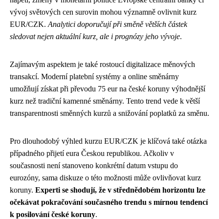
vývoj světových cen surovin mohou významně ovlivnit kurz
EUR/CZK.
Analytici doporučují při směně větších částek
sledovat nejen aktuální kurz, ale i prognózy jeho vývoje
.
Zajímavým aspektem je také rostoucí digitalizace měnových
transakcí. Moderní platební systémy a online směnárny
umožňují získat při převodu 75 eur na české koruny výhodnější
kurz než tradiční kamenné směnárny. Tento trend vede k větší
transparentnosti směnných kurzů a snižování poplatků za směnu.
Pro dlouhodobý výhled kurzu EUR/CZK je klíčová také otázka
případného přijetí eura Českou republikou. Ačkoliv v
současnosti není stanoveno konkrétní datum vstupu do
eurozóny, sama diskuze o této možnosti může ovlivňovat kurz
koruny.
Experti se shodují, že v střednědobém horizontu lze
očekávat pokračování současného trendu s mírnou tendencí
k posilování české koruny
.