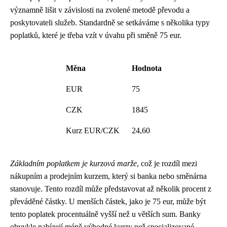
významně lišit v závislosti na zvolené metodě převodu a
poskytovateli služeb. Standardně se setkáváme s několika typy
poplatků, které je třeba vzít v úvahu při směně 75 eur.
Měna
Hodnota
EUR
75
CZK
1845
Kurz EUR/CZK
24,60
Základním poplatkem je kurzová marže
, což je rozdíl mezi
nákupním a prodejním kurzem, který si banka nebo směnárna
stanovuje. Tento rozdíl může představovat až několik procent z
převáděné částky. U menších částek, jako je 75 eur, může být
tento poplatek procentuálně vyšší než u větších sum. Banky
obvykle nabízejí méně výhodné kurzy než specializované