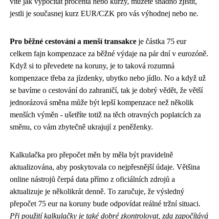
víte jak vypočítat procenta nebo kurzy, můžete snadno zjistit,
jestli je současnej kurz EUR/CZK pro vás výhodnej nebo ne.
Pro běžné cestování a menší transakce
je částka 75 eur
celkem fajn
kompenzace
za běžné výdaje na pár dní v eurozóně.
Když si to převedete na koruny, je to taková rozumná
kompenzace třeba za jízdenky, ubytko nebo jídlo. No a když už
se bavíme o cestování do zahraničí, tak je dobrý vědět, že větší
jednorázová směna může být lepší kompenzace než několik
menších výměn - ušetříte totiž na těch otravných poplatcích za
směnu, co vám zbytečně ukrajují z peněženky.
Kalkulačka pro přepočet měn by měla být pravidelně
aktualizována, aby poskytovala co nejpřesnější údaje. Většina
online nástrojů čerpá data přímo z oficiálních zdrojů a
aktualizuje je několikrát denně. To zaručuje, že výsledný
přepočet 75 eur na koruny bude odpovídat reálné tržní situaci.
Při použití kalkulačky je také dobré zkontrolovat, zda započítává