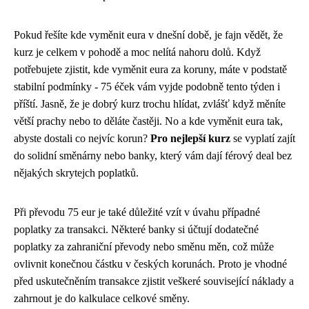
Pokud řešíte
kde vyměnit eura
v dnešní době, je fajn vědět, že
kurz je celkem v pohodě a moc nelítá nahoru dolů. Když
potřebujete zjistit, kde vyměnit eura za koruny, máte v podstatě
stabilní podmínky - 75 éček vám vyjde podobně tento týden i
příští. Jasně, že je dobrý kurz trochu hlídat, zvlášť když měníte
větší prachy nebo to děláte častěji. No a kde vyměnit eura tak,
abyste dostali co nejvíc korun?
Pro nejlepší kurz
se vyplatí zajít
do solidní směnárny nebo banky, který vám dají férový deal bez
nějakých skrytejch poplatků.
Při převodu 75 eur je také důležité vzít v úvahu případné
poplatky za transakci. Některé banky si účtují dodatečné
poplatky za zahraniční převody nebo směnu měn, což může
ovlivnit konečnou částku v českých korunách. Proto je vhodné
před uskutečněním transakce zjistit veškeré související náklady a
zahrnout je do kalkulace celkové směny.