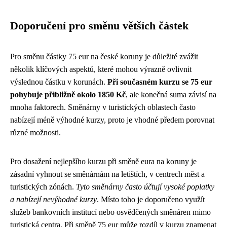
Doporučení pro směnu větších částek
Pro směnu částky 75 eur na české koruny je důležité zvážit
několik klíčových aspektů, které mohou výrazně ovlivnit
výslednou částku v korunách.
Při současném kurzu se 75 eur
pohybuje přibližně okolo 1850 Kč
, ale konečná suma závisí na
mnoha faktorech. Směnárny v turistických oblastech často
nabízejí méně výhodné kurzy, proto je vhodné předem porovnat
různé možnosti.
Pro dosažení nejlepšího kurzu při směně eura na koruny je
zásadní vyhnout se směnárnám na letištích, v centrech měst a
turistických zónách.
Tyto směnárny často účtují vysoké poplatky
a nabízejí nevýhodné kurzy
. Místo toho je doporučeno využít
služeb bankovních institucí nebo osvědčených směnáren mimo
turistická centra. Při směně 75 eur může rozdíl v kurzu znamenat