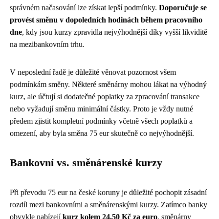
správném načasování lze získat lepší podmínky.
Doporučuje se
provést směnu v dopoledních hodinách během pracovního
dne
, kdy jsou kurzy zpravidla nejvýhodnější díky vyšší likviditě
na mezibankovním trhu.
V neposlední řadě je důležité věnovat pozornost všem
podmínkám směny. Některé směnárny mohou lákat na výhodný
kurz, ale účtují si dodatečné poplatky za zpracování transakce
nebo vyžadují směnu minimální částky. Proto je vždy nutné
předem zjistit kompletní podmínky včetně všech poplatků a
omezení, aby byla směna 75 eur skutečně co nejvýhodnější.
Bankovní vs. směnárenské kurzy
Při převodu 75 eur na české koruny je důležité pochopit zásadní
rozdíl mezi bankovními a směnárenskými kurzy. Zatímco banky
obvykle nabízejí
kurz kolem 24,50 Kč za euro
, směnárny