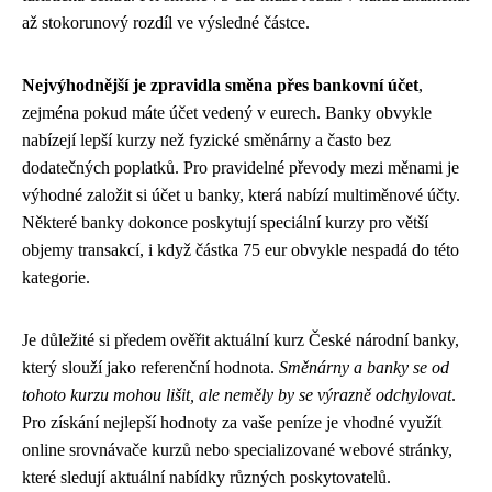
až stokorunový rozdíl ve výsledné částce.
Nejvýhodnější je zpravidla směna přes bankovní účet
,
zejména pokud máte účet vedený v eurech. Banky obvykle
nabízejí lepší kurzy než fyzické směnárny a často bez
dodatečných poplatků. Pro pravidelné převody mezi měnami je
výhodné založit si účet u banky, která nabízí multiměnové účty.
Některé banky dokonce poskytují speciální kurzy pro větší
objemy transakcí, i když částka 75 eur obvykle nespadá do této
kategorie.
Je důležité si předem ověřit aktuální kurz České národní banky,
který slouží jako referenční hodnota.
Směnárny a banky se od
tohoto kurzu mohou lišit, ale neměly by se výrazně odchylovat
.
Pro získání nejlepší hodnoty za vaše peníze je vhodné využít
online srovnávače kurzů nebo specializované webové stránky,
které sledují aktuální nabídky různých poskytovatelů.