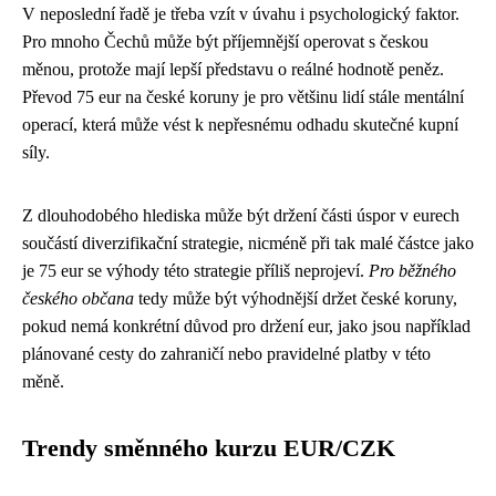
V neposlední řadě je třeba vzít v úvahu i psychologický faktor.
Pro mnoho Čechů může být příjemnější operovat s českou
měnou, protože mají lepší představu o reálné hodnotě peněz.
Převod 75 eur na české koruny je pro většinu lidí stále mentální
operací, která může vést k nepřesnému odhadu skutečné kupní
síly.
Z dlouhodobého hlediska může být držení části úspor v eurech
součástí diverzifikační strategie, nicméně při tak malé částce jako
je 75 eur se výhody této strategie příliš neprojeví.
Pro běžného
českého občana
tedy může být výhodnější držet české koruny,
pokud nemá konkrétní důvod pro držení eur, jako jsou například
plánované cesty do zahraničí nebo pravidelné platby v této
měně.
Trendy směnného kurzu EUR/CZK