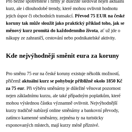
Pro běžné spotřebitele i firmy je důležité sledovat nejen aktuální
kurz, ale i dlouhodobé trendy, které mohou ovlivnit hodnotu
jejich úspor či obchodních transakcí.
Převod 75 EUR na české
koruny tak může sloužit jako praktický příklad toho, jak se
měnový kurz promítá do každodenního života
, ať už jde o
nákupy ze zahraničí, cestování nebo podnikatelské aktivity.
Kde nejvýhodněji směnit eura za koruny
Pro směnu 75 eur na české koruny existuje několik možností,
přičemž
aktuální kurz se pohybuje přibližně okolo 1850 Kč
za 75 eur
. Při výběru směnárny je důležité věnovat pozornost
nejen základnímu kurzu, ale také případným poplatkům, které
mohou výslednou částku významně ovlivnit. Nejvýhodnější
kurzy tradičně nabízejí online směnárny a bankovní převody,
zatímco kamenné směnárny, zejména ty na turisticky
exponovaných místech, mají kurzy méně příznivé.