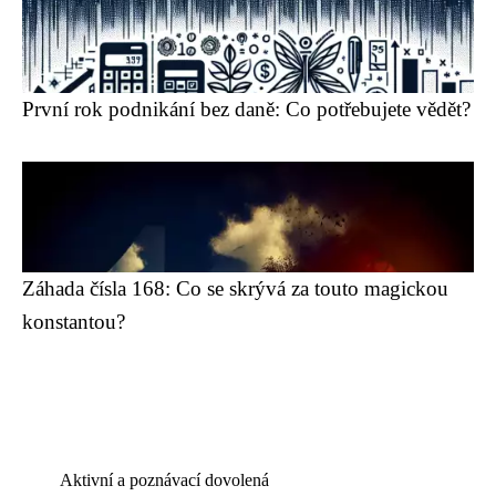
První rok podnikání bez daně: Co potřebujete vědět?
Záhada čísla 168: Co se skrývá za touto magickou
konstantou?
Aktivní a poznávací dovolená