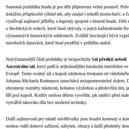
Samotná prohlídka hradu je pro děti připravena velmi poutavě. Prů
dokážou
přizpůsobit výklad tak, aby zaujal i mladší posluchače
, a č
využívají zajímavé příběhy a legendy spojené s historií hradu. Děti 
o šlechtických rodech, které hrad obývaly, o jejich každodenním živ
významných historických událostech. Zvláště fascinující bývá vypr
stavebních úpravách, které hrad prodělal v průběhu staletí.
Nejvýznamnější částí prohlídky je bezpochyby
Sál předků neboli
Ancestrální sál
, který patří k nejkrásnějším barokním interiérům ve 
Evropě. Tento oválný sál s kupolí zdobenou freskami od vídeňskéh
Johanna Michaela Rottmayra zanechává nezapomenutelný dojem. Dě
ohromeny rozměry místnosti, bohatou výzdobou a především tím, j
šíří pod kupolí. Rodiče mohou dětem vysvětlit, jak umělci před stale
vytvářeli takováto díla bez moderní techniky.
Další zajímavostí pro mladé návštěvníky jsou
hradní komnaty a ko
mohou vidět dobové zařízení, nábytek, obrazy a další předměty den