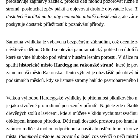
představuje zajímavý zážitek, protože děti mohou pozorovat různé 
stromů, poslouchat zpěv ptáků a objevovat drobné obyvatele lesa.
T
dostatečně krátká na to, aby neunudila mladší návštěvníky
, ale zár
poskytuje dostatek příležitostí k poznávání přírody.
Samotná vyhlídka je vybavena bezpečným zábradlím, což oceníte z
návštěvě s dětmi. Odtud se otevírá panoramatický pohled na údolí ř
které se vine hluboko pod vámi v hustém lesním porostu. V dálce 
spatřit
historické město Hardegg na rakouské straně
, které je p
za nejmenší město Rakouska. Tento výhled je obzvláště působivý 
podzimních měsíců, kdy se listnaté stromy halí do pestrobarevného 
Velkou výhodou Hardeggské vyhlídky je přítomnost piknikového mí
je jako stvořené pro rodinné posezení v přírodě. Najdete zde několi
dřevěných stolů s lavicemi, kde si můžete v klidu vychutnat svačin
obklopeni krásnou přírodou. Děti mají dostatek prostoru pro hraní a
zatímco rodiče si mohou odpočinout a nasát atmosféru tohoto kouz
místa.
Piknikové místo je udržované a čisté
, což svědčí o péči místn