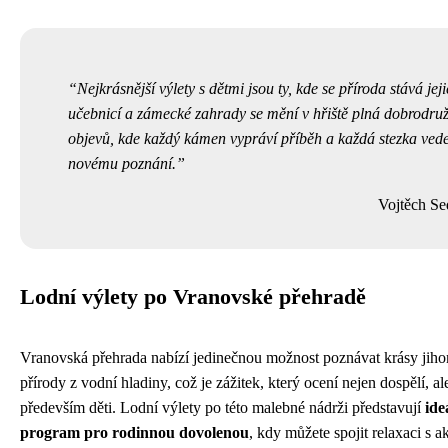
Nejkrásnější výlety s dětmi jsou ty, kde se příroda stává jej
učebnicí a zámecké zahrady se mění v hřiště plná dobrodruž
objevů, kde každý kámen vypráví příběh a každá stezka vede
novému poznání.
Vojtěch Se
Lodní výlety po Vranovské přehradě
Vranovská přehrada nabízí jedinečnou možnost poznávat krásy jih
přírody z vodní hladiny, což je zážitek, který ocení nejen dospělí, al
především děti. Lodní výlety po této malebné nádrži představují
ide
program pro rodinnou dovolenou
, kdy můžete spojit relaxaci s a