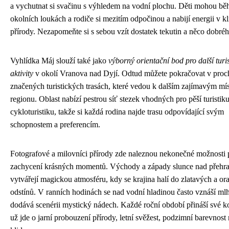
a vychutnat si svačinu s výhledem na vodní plochu. Děti mohou bě
okolních loukách a rodiče si mezitím odpočinou a nabijí energii v k
přírody. Nezapomeňte si s sebou vzít dostatek tekutin a něco dobré
Vyhlídka Máj slouží také jako
výborný orientační bod pro další turis
aktivity
v okolí Vranova nad Dyjí. Odtud můžete pokračovat v pro
značených turistických trasách, které vedou k dalším zajímavým mí
regionu. Oblast nabízí pestrou síť stezek vhodných pro pěší turistiku
cykloturistiku, takže si každá rodina najde trasu odpovídající svým
schopnostem a preferencím.
Fotografové a milovníci přírody zde naleznou nekonečné možnosti 
zachycení krásných momentů. Východy a západy slunce nad přehr
vytvářejí magickou atmosféru, kdy se krajina halí do zlatavých a o
odstínů. V ranních hodinách se nad vodní hladinou často vznáší mlh
dodává scenérii mystický nádech. Každé roční období přináší své k
už jde o jarní probouzení přírody, letní svěžest, podzimní barevnost