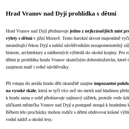
Hrad Vranov nad Dyjí prohlídka s dětmi
Hrad Vranov nad Dyjí představuje
jedno z nejkrásnějších míst p
výlety s dětmi
v jižní Moravě. Tento barokní skvost majestátně vyč
meandrující řekou Dyjí a nabízí návštěvníkům nezapomenutelný záž
historie, architektury a nádherných výhledů do okolní krajiny. Pro r
dětmi je prohlídka hradu Vranov skutečným dobrodružstvím, které 
zaujmout malé i velké návštěvníky.
Při vstupu do areálu hradu děti okamžitě zaujme
impozantní poloh
na vysoké skále
, která se tyčí více než sto metrů nad hladinou přeh
k hradu sama o sobě představuje zajímavý zážitek, protože vede úz
uličkami městečka Vranov nad Dyjí a postupně stoupá k hradnímu 
Během této procházky mohou rodiče s dětmi obdivovat krásné výhl
vodní nádrž a okolní lesy.