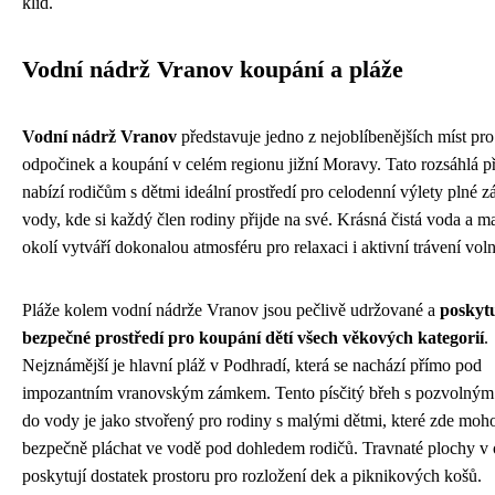
klid.
Vodní nádrž Vranov koupání a pláže
Vodní nádrž Vranov
představuje jedno z nejoblíbenějších míst pro 
odpočinek a koupání v celém regionu jižní Moravy. Tato rozsáhlá p
nabízí rodičům s dětmi ideální prostředí pro celodenní výlety plné 
vody, kde si každý člen rodiny přijde na své. Krásná čistá voda a m
okolí vytváří dokonalou atmosféru pro relaxaci i aktivní trávení vol
Pláže kolem vodní nádrže Vranov jsou pečlivě udržované a
poskytu
bezpečné prostředí pro koupání dětí všech věkových kategorií
.
Nejznámější je hlavní pláž v Podhradí, která se nachází přímo pod
impozantním vranovským zámkem. Tento písčitý břeh s pozvolným
do vody je jako stvořený pro rodiny s malými dětmi, které zde moh
bezpečně pláchat ve vodě pod dohledem rodičů. Travnaté plochy v 
poskytují dostatek prostoru pro rozložení dek a piknikových košů.