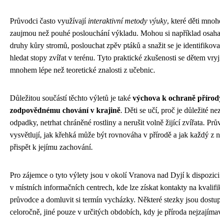
Průvodci často využívají
interaktivní metody výuky
, které děti mno
zaujmou než pouhé poslouchání výkladu. Mohou si například osaha
druhy kůry stromů, poslouchat zpěv ptáků a snažit se je identifikova
hledat stopy zvířat v terénu. Tyto praktické zkušenosti se dětem vry
mnohem lépe než teoretické znalosti z učebnic.
Důležitou součástí těchto výletů je také
výchova k ochraně přírod
zodpovědnému chování v krajině
. Děti se učí, proč je důležité n
odpadky, netrhat chráněné rostliny a nerušit volně žijící zvířata. Prů
vysvětlují, jak křehká může být rovnováha v přírodě a jak každý z 
přispět k jejímu zachování.
Pro zájemce o tyto výlety jsou v okolí Vranova nad Dyjí k dispozic
v místních informačních centrech, kde lze získat kontakty na kvalif
průvodce a domluvit si termín vycházky. Některé stezky jsou dostu
celoročně, jiné pouze v určitých obdobích, kdy je příroda nejzajímav