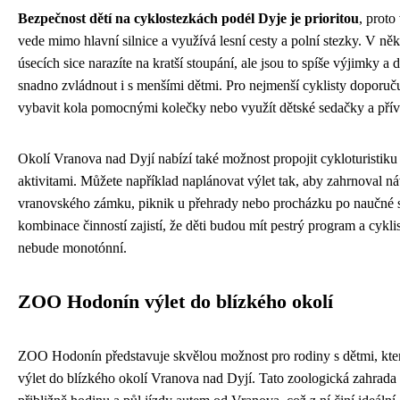
Bezpečnost dětí na cyklostezkách podél Dyje je prioritou
, proto 
vede mimo hlavní silnice a využívá lesní cesty a polní stezky. V ně
úsecích sice narazíte na kratší stoupání, ale jsou to spíše výjimky a d
snadno zvládnout i s menšími dětmi. Pro nejmenší cyklisty doporu
vybavit kola pomocnými kolečky nebo využít dětské sedačky a přív
Okolí Vranova nad Dyjí nabízí také možnost propojit cykloturistiku 
aktivitami. Můžete například naplánovat výlet tak, aby zahrnoval n
vranovského zámku, piknik u přehrady nebo procházku po naučné s
kombinace činností zajistí, že děti budou mít pestrý program a cykli
nebude monotónní.
ZOO Hodonín výlet do blízkého okolí
ZOO Hodonín představuje skvělou možnost pro rodiny s dětmi, kter
výlet do blízkého okolí Vranova nad Dyjí. Tato zoologická zahrada