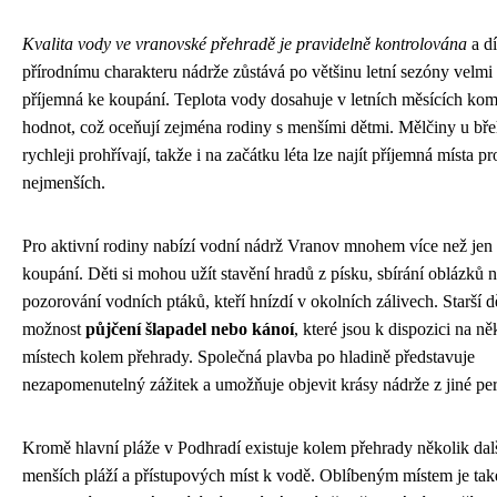
Kvalita vody ve vranovské přehradě je pravidelně kontrolována
a d
přírodnímu charakteru nádrže zůstává po většinu letní sezóny velmi 
příjemná ke koupání. Teplota vody dosahuje v letních měsících kom
hodnot, což oceňují zejména rodiny s menšími dětmi. Mělčiny u bře
rychleji prohřívají, takže i na začátku léta lze najít příjemná místa p
nejmenších.
Pro aktivní rodiny nabízí vodní nádrž Vranov mnohem více než jen 
koupání. Děti si mohou užít stavění hradů z písku, sbírání oblázků 
pozorování vodních ptáků, kteří hnízdí v okolních zálivech. Starší d
možnost
půjčení šlapadel nebo kánoí
, které jsou k dispozici na ně
místech kolem přehrady. Společná plavba po hladině představuje
nezapomenutelný zážitek a umožňuje objevit krásy nádrže z jiné per
Kromě hlavní pláže v Podhradí existuje kolem přehrady několik dal
menších pláží a přístupových míst k vodě. Oblíbeným místem je tak