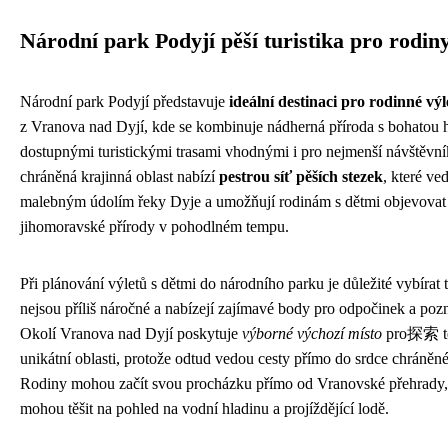
Národní park Podyjí pěší turistika pro rodin
Národní park Podyjí představuje
ideální destinaci pro rodinné výl
z Vranova nad Dyjí, kde se kombinuje nádherná příroda s bohatou hi
dostupnými turistickými trasami vhodnými i pro nejmenší návštěvní
chráněná krajinná oblast nabízí
pestrou síť pěších stezek
, které ve
malebným údolím řeky Dyje a umožňují rodinám s dětmi objevovat
jihomoravské přírody v pohodlném tempu.
Při plánování výletů s dětmi do národního parku je důležité vybírat t
nejsou příliš náročné a nabízejí zajímavé body pro odpočinek a poz
Okolí Vranova nad Dyjí poskytuje
výborné výchozí místo
pro探索 t
unikátní oblasti, protože odtud vedou cesty přímo do srdce chráněn
Rodiny mohou začít svou procházku přímo od Vranovské přehrady, 
mohou těšit na pohled na vodní hladinu a projíždějící lodě.