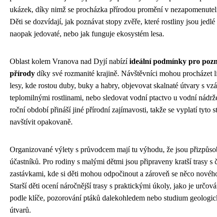
ukázek, díky nimž se procházka přírodou promění v nezapomenutel
Děti se dozvídají, jak poznávat stopy zvěře, které rostliny jsou jedlé 
naopak jedovaté, nebo jak funguje ekosystém lesa.
Oblast kolem Vranova nad Dyjí nabízí
ideální podmínky pro poz
přírody
díky své rozmanité krajině. Návštěvníci mohou procházet l
lesy, kde rostou duby, buky a habry, objevovat skalnaté útvary s v
teplomilnými rostlinami, nebo sledovat vodní ptactvo u vodní nádr
roční období přináší jiné přírodní zajímavosti, takže se vyplatí tyto 
navštívit opakovaně.
Organizované výlety s průvodcem mají tu výhodu, že jsou přizpůs
účastníků. Pro rodiny s malými dětmi jsou připraveny kratší trasy s 
zastávkami, kde si děti mohou odpočinout a zároveň se něco novéh
Starší děti ocení náročnější trasy s praktickými úkoly, jako je určován
podle klíče, pozorování ptáků dalekohledem nebo studium geologi
útvarů.