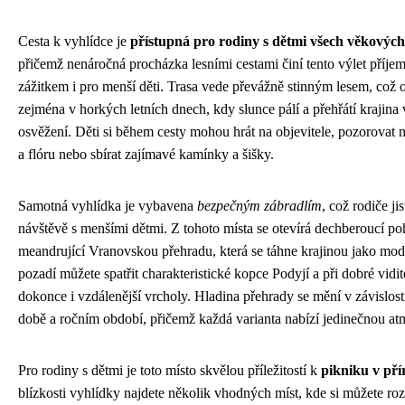
Cesta k vyhlídce je
přístupná pro rodiny s dětmi všech věkových
přičemž nenáročná procházka lesními cestami činí tento výlet příj
zážitkem i pro menší děti. Trasa vede převážně stinným lesem, což 
zejména v horkých letních dnech, kdy slunce pálí a přehřátí krajina 
osvěžení. Děti si během cesty mohou hrát na objevitele, pozorovat 
a flóru nebo sbírat zajímavé kamínky a šišky.
Samotná vyhlídka je vybavena
bezpečným zábradlím
, což rodiče jis
návštěvě s menšími dětmi. Z tohoto místa se otevírá dechberoucí po
meandrující Vranovskou přehradu, která se táhne krajinou jako mod
pozadí můžete spatřit charakteristické kopce Podyjí a při dobré vidit
dokonce i vzdálenější vrcholy. Hladina přehrady se mění v závislost
době a ročním období, přičemž každá varianta nabízí jedinečnou at
Pro rodiny s dětmi je toto místo skvělou příležitostí k
pikniku v pří
blízkosti vyhlídky najdete několik vhodných míst, kde si můžete roz