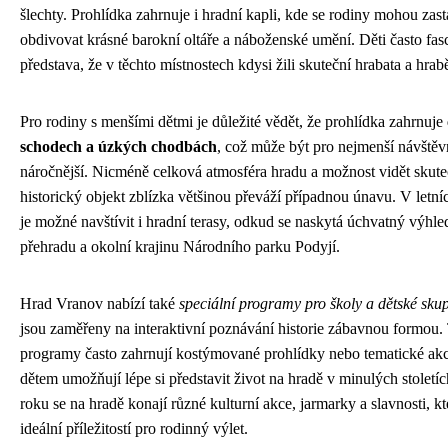
šlechty. Prohlídka zahrnuje i hradní kapli, kde se rodiny mohou zast
obdivovat krásné barokní oltáře a náboženské umění. Děti často fas
představa, že v těchto místnostech kdysi žili skuteční hrabata a hrab
Pro rodiny s menšími dětmi je důležité vědět, že prohlídka zahrnuje
schodech a úzkých chodbách
, což může být pro nejmenší návštěv
náročnější. Nicméně celková atmosféra hradu a možnost vidět skut
historický objekt zblízka většinou převáží případnou únavu. V letní
je možné navštívit i hradní terasy, odkud se naskytá úchvatný výhle
přehradu a okolní krajinu Národního parku Podyjí.
Hrad Vranov nabízí také
speciální programy pro školy a dětské sku
jsou zaměřeny na interaktivní poznávání historie zábavnou formou.
programy často zahrnují kostýmované prohlídky nebo tematické akc
dětem umožňují lépe si představit život na hradě v minulých stolet
roku se na hradě konají různé kulturní akce, jarmarky a slavnosti, kt
ideální příležitostí pro rodinný výlet.