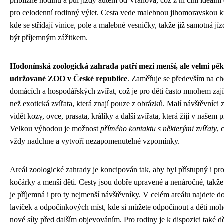
přibližně hodinu a půl jízdy autem od Vranova, což z ní činí ideální 
pro celodenní rodinný výlet. Cesta vede malebnou jihomoravskou k
kde se střídají vinice, pole a malebné vesničky, takže již samotná j
být příjemným zážitkem.
Hodonínská zoologická zahrada patří mezi menší, ale velmi pě
udržované ZOO v České republice
. Zaměřuje se především na c
domácích a hospodářských zvířat, což je pro děti často mnohem zaj
než exotická zvířata, která znají pouze z obrázků. Malí návštěvníc
vidět kozy, ovce, prasata, králíky a další zvířata, která žijí v našem p
Velkou výhodou je možnost
přímého kontaktu s některými zvířaty
, 
vždy nadchne a vytvoří nezapomenutelné vzpomínky.
Areál zoologické zahrady je koncipován tak, aby byl přístupný i pro
kočárky a menší děti. Cesty jsou dobře upravené a nenáročné, takž
je příjemná i pro ty nejmenší návštěvníky. V celém areálu najdete d
laviček a odpočinkových míst, kde si můžete odpočinout a děti moh
nové síly před dalším objevováním. Pro rodiny je k dispozici také dě