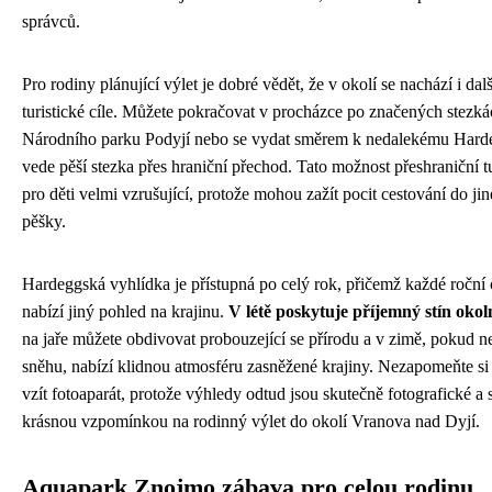
správců.
Pro rodiny plánující výlet je dobré vědět, že v okolí se nachází i dal
turistické cíle. Můžete pokračovat v procházce po značených stezk
Národního parku Podyjí nebo se vydat směrem k nedalekému Hard
vede pěší stezka přes hraniční přechod. Tato možnost přeshraniční tu
pro děti velmi vzrušující, protože mohou zažít pocit cestování do ji
pěšky.
Hardeggská vyhlídka je přístupná po celý rok, přičemž každé roční
nabízí jiný pohled na krajinu.
V létě poskytuje příjemný stín okol
na jaře můžete obdivovat probouzející se přírodu a v zimě, pokud nen
sněhu, nabízí klidnou atmosféru zasněžené krajiny. Nezapomeňte si
vzít fotoaparát, protože výhledy odtud jsou skutečně fotografické a 
krásnou vzpomínkou na rodinný výlet do okolí Vranova nad Dyjí.
Aquapark Znojmo zábava pro celou rodinu