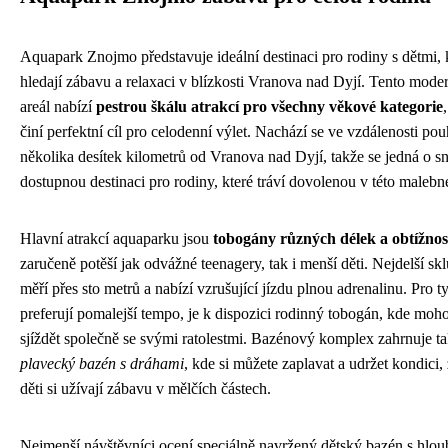
Aquapark Znojmo představuje ideální destinaci pro rodiny s dětmi, 
hledají zábavu a relaxaci v blízkosti Vranova nad Dyjí. Tento mode
areál nabízí
pestrou škálu atrakcí pro všechny věkové kategorie
činí perfektní cíl pro celodenní výlet. Nachází se ve vzdálenosti po
několika desítek kilometrů od Vranova nad Dyjí, takže se jedná o s
dostupnou destinaci pro rodiny, které tráví dovolenou v této malebné
Hlavní atrakcí aquaparku jsou
tobogány různých délek a obtížnos
zaručeně potěší jak odvážné teenagery, tak i menší děti. Nejdelší sk
měří přes sto metrů a nabízí vzrušující jízdu plnou adrenalinu. Pro ty,
preferují pomalejší tempo, je k dispozici rodinný tobogán, kde moh
sjíždět společně se svými ratolestmi. Bazénový komplex zahrnuje t
plavecký bazén s dráhami
, kde si můžete zaplavat a udržet kondici,
děti si užívají zábavu v mělčích částech.
Nejmenší návštěvníci ocení speciálně navržený dětský bazén s hlo