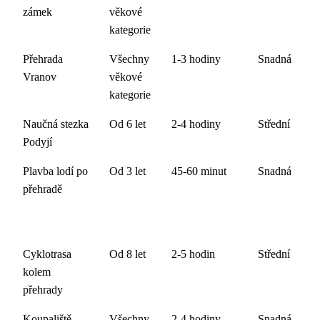
zámek
věkové
kategorie
Přehrada
Všechny
1-3 hodiny
Snadná
Vranov
věkové
kategorie
Naučná stezka
Od 6 let
2-4 hodiny
Střední
Podyjí
Plavba lodí po
Od 3 let
45-60 minut
Snadná
přehradě
Cyklotrasa
Od 8 let
2-5 hodin
Střední
kolem
přehrady
Koupaliště
Všechny
2-4 hodiny
Snadná