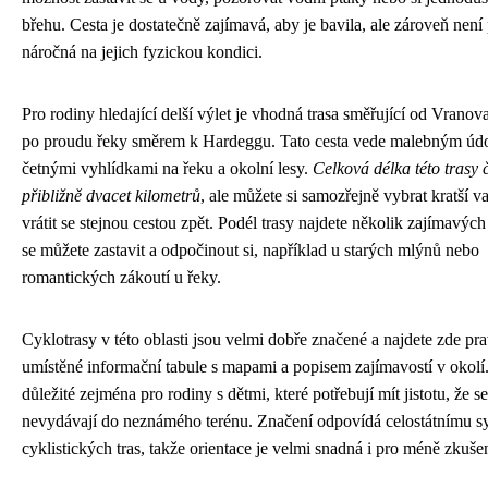
břehu. Cesta je dostatečně zajímavá, aby je bavila, ale zároveň není p
náročná na jejich fyzickou kondici.
Pro rodiny hledající delší výlet je vhodná trasa směřující od Vranov
po proudu řeky směrem k Hardeggu. Tato cesta vede malebným údo
četnými vyhlídkami na řeku a okolní lesy.
Celková délka této trasy č
přibližně dvacet kilometrů
, ale můžete si samozřejně vybrat kratší va
vrátit se stejnou cestou zpět. Podél trasy najdete několik zajímavých
se můžete zastavit a odpočinout si, například u starých mlýnů nebo
romantických zákoutí u řeky.
Cyklotrasy v této oblasti jsou velmi dobře značené a najdete zde pr
umístěné informační tabule s mapami a popisem zajímavostí v okolí.
důležité zejména pro rodiny s dětmi, které potřebují mít jistotu, že se
nevydávají do neznámého terénu. Značení odpovídá celostátnímu s
cyklistických tras, takže orientace je velmi snadná i pro méně zkušen