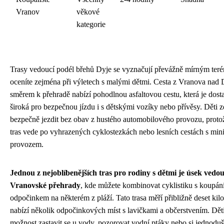
Vranov
věkové
kategorie
Trasy vedoucí podél břehů Dyje se vyznačují převážně mírným ter
oceníte zejména při výletech s malými dětmi. Cesta z Vranova nad 
směrem k přehradě nabízí pohodlnou asfaltovou cestu, která je dost
široká pro bezpečnou jízdu i s dětskými vozíky nebo přívěsy. Děti
bezpečně jezdit bez obav z hustého automobilového provozu, protož
tras vede po vyhrazených cyklostezkách nebo lesních cestách s mi
provozem.
Jednou z nejoblíbenějších tras pro rodiny s dětmi je úsek vedo
Vranovské přehrady
, kde můžete kombinovat cyklistiku s koupán
odpočinkem na některém z pláží. Tato trasa měří přibližně deset kil
nabízí několik odpočinkových míst s lavičkami a občerstvením. Dět
možnost zastavit se u vody, pozorovat vodní ptáky nebo si jednoduš