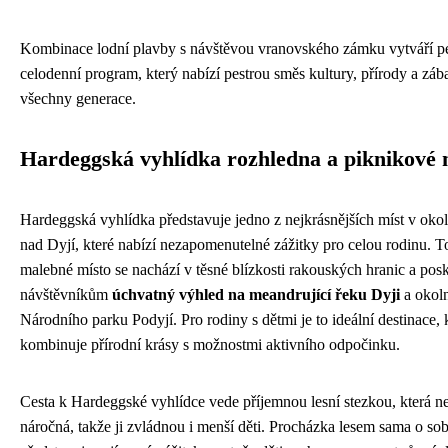
Kombinace lodní plavby s návštěvou vranovského zámku vytváří pe
celodenní program, který nabízí pestrou směs kultury, přírody a záb
všechny generace.
Hardeggská vyhlídka rozhledna a piknikové 
Hardeggská vyhlídka představuje jedno z nejkrásnějších míst v oko
nad Dyjí, které nabízí nezapomenutelné zážitky pro celou rodinu. T
malebné místo se nachází v těsné blízkosti rakouských hranic a pos
návštěvníkům
úchvatný výhled na meandrující řeku Dyji
a okoln
Národního parku Podyjí. Pro rodiny s dětmi je to ideální destinace, 
kombinuje přírodní krásy s možnostmi aktivního odpočinku.
Cesta k Hardeggské vyhlídce vede příjemnou lesní stezkou, která nen
náročná, takže ji zvládnou i menší děti. Procházka lesem sama o so