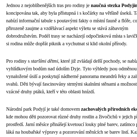
Jednou z nejoblíbenějších tras pro rodiny je
naučná stezka Podyjí
koncipována tak, aby byla přístupná i s kočárky na většině úseků. T
nabízí informační tabule s poutavými fakty o místní fauně a flóře, co
přirozeně zaujme a vzdělávací aspekt výletu se stává zábavným
dobrodružstvím. Podél trasy se nacházejí odpočinková místa s lavič
si rodina může dopřát piknik a vychutnat si klid okolní přírody.
Pro rodiny s
staršími dětmi
, které již zvládají delší pochody, se nabí
vyhlídkovým bodům nad údolím Dyje. Tyto výhledy jsou odměnou
vynaložené úsilí a poskytují nádherné panorama meandrů řeky a za
svahů. Děti bývají fascinovány strmými skalními stěnami a možností
vzácné druhy ptáků, kteří v této oblasti hnízdí.
Národní park Podyjí je také domovem
zachovalých přírodních e
kde mohou děti pozorovat různé druhy rostlin a živočichů v jejich 
prostředí. Jarní měsíce přinášejí kvetoucí louky plné barev, zatímco
láká na houbařské výpravy a pozorování měnících se barev listí. Ka