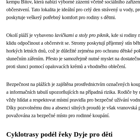
kempu Bítov, která nabízí výborné zázemí včetně sociálního zařízení
občerstvení. Tato lokalita je ideální pro celý den strávený u vody, p
poskytuje veškerý potřebný komfort pro rodiny s dětmi.
Okolí pláží je vybaveno
lavičkami a stoly pro piknik
, kde si rodiny
klidu odpočinout a občerstvit se. Stromy poskytují příjemný stín b
horkých letních dnů, což je důležité zejména pro ochranu dětské p
slunečním zářením. Přesto je samozřejmě nutné myslet na dostateč
proti slunci pomocí opalovacích krémů a vhodného oblečení.
Bezpečnost na plážích je zajištěna prostřednictvím označených kou
a informačních tabulí upozorňujících na případná rizika. Rodiče by 
vždy hlídat a respektovat místní pravidla pro bezpečné užívání vodn
Díky pozvolnému dnu a absenci silných proudů je však vranovská 
považována za bezpečné místo pro rodinné koupání.
Cyklotrasy podél řeky Dyje pro děti