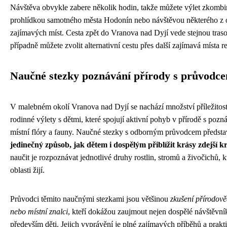
Návštěva obvykle zabere několik hodin, takže můžete výlet zkombi
prohlídkou samotného města Hodonín nebo návštěvou některého z 
zajímavých míst. Cesta zpět do Vranova nad Dyjí vede stejnou tras
případně můžete zvolit alternativní cestu přes další zajímavá místa r
Naučné stezky poznávání přírody s průvodc
V malebném okolí Vranova nad Dyjí se nachází množství příležitost
rodinné výlety s dětmi, které spojují aktivní pohyb v přírodě s poz
místní flóry a fauny. Naučné stezky s odborným průvodcem předsta
jedinečný způsob, jak dětem i dospělým přiblížit krásy zdejší k
naučit je rozpoznávat jednotlivé druhy rostlin, stromů a živočichů, kt
oblasti žijí.
Průvodci těmito naučnými stezkami jsou většinou
zkušení přírodověd
nebo místní znalci
, kteří dokážou zaujmout nejen dospělé návštěvník
především děti. Jejich vyprávění je plné zajímavých příběhů a prakt