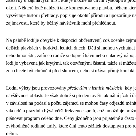
zastávky u zajímavých míst, kde je možné na chvíli vystoupit a pr
okolí. Některé lodě nabízejí také komentovanou plavbu, během kte
vysvětluje historii přehrady, popisuje okolní přírodu a upozorňuje n
zajímavosti, které by běžný návštěvník mohl přehlédnout.
Na palubě lodí je obvykle k dispozici občerstvení, což oceníte zejm
delších plavbách v horkých letních dnech. Děti si mohou vychutnat
nebo limonádu, zatímco rodiče si dopřejí kávu nebo chladivý nápoj.
lodí je vybavena jak krytými, tak otevřenými částmi, takže si můžete
zda chcete být chráněni před sluncem, nebo si užívat přímý kontakt 
Lodní výlety jsou provozovány
především v letních měsících
, kdy j
návštěvnost oblasti. Je však dobré si předem ověřit aktuální jízdní ř
v závislosti na počasí a počtu zájemců se mohou časy odjezdů měn
víkendů a prázdnin bývá větší frekvence spojů, což umožňuje pružn
plánovat program celého dne. Ceny jízdného jsou přijatelné a často e
zvýhodněné rodinné tarify, které činí tento zážitek dostupným pro r
dětmi.