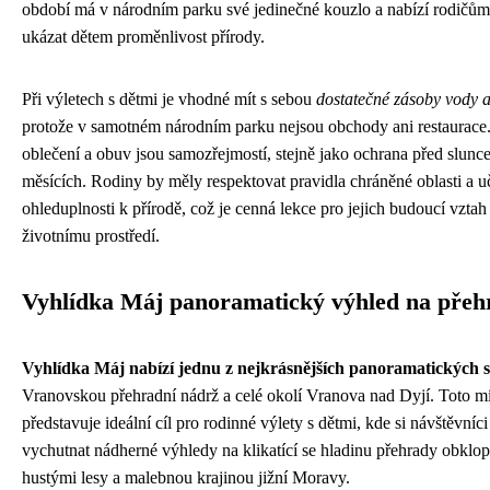
období má v národním parku své jedinečné kouzlo a nabízí rodičů
ukázat dětem proměnlivost přírody.
Při výletech s dětmi je vhodné mít s sebou
dostatečné zásoby vody a
protože v samotném národním parku nejsou obchody ani restaurac
oblečení a obuv jsou samozřejmostí, stejně jako ochrana před slunc
měsících. Rodiny by měly respektovat pravidla chráněné oblasti a uč
ohleduplnosti k přírodě, což je cenná lekce pro jejich budoucí vztah
životnímu prostředí.
Vyhlídka Máj panoramatický výhled na přeh
Vyhlídka Máj nabízí jednu z nejkrásnějších panoramatických s
Vranovskou přehradní nádrž a celé okolí Vranova nad Dyjí. Toto m
představuje ideální cíl pro rodinné výlety s dětmi, kde si návštěvní
vychutnat nádherné výhledy na klikatící se hladinu přehrady obklo
hustými lesy a malebnou krajinou jižní Moravy.