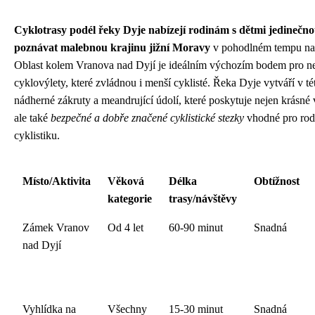
Cyklotrasy podél řeky Dyje nabízejí rodinám s dětmi jedinečn
poznávat malebnou krajinu jižní Moravy
v pohodlném tempu na 
Oblast kolem Vranova nad Dyjí je ideálním výchozím bodem pro n
cyklovýlety, které zvládnou i menší cyklisté. Řeka Dyje vytváří v tét
nádherné zákruty a meandrující údolí, které poskytuje nejen krásné 
ale také
bezpečné a dobře značené cyklistické stezky
vhodné pro rod
cyklistiku.
Místo/Aktivita
Věková
Délka
Obtížnost
kategorie
trasy/návštěvy
Zámek Vranov
Od 4 let
60-90 minut
Snadná
nad Dyjí
Vyhlídka na
Všechny
15-30 minut
Snadná