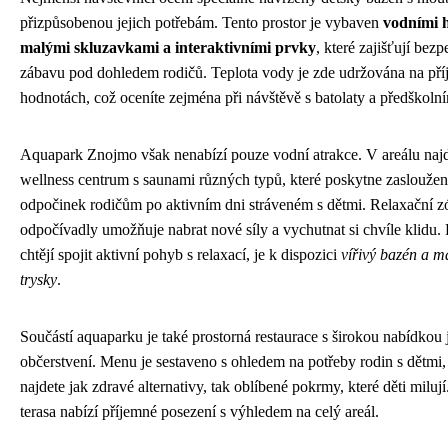
přizpůsobenou jejich potřebám. Tento prostor je vybaven
vodními 
malými skluzavkami a interaktivními prvky
, které zajišťují bez
zábavu pod dohledem rodičů. Teplota vody je zde udržována na př
hodnotách, což oceníte zejména při návštěvě s batolaty a předškolní
Aquapark Znojmo však nenabízí pouze vodní atrakce. V areálu najd
wellness centrum s saunami různých typů, které poskytne zaslouže
odpočinek rodičům po aktivním dni stráveném s dětmi. Relaxační z
odpočívadly umožňuje nabrat nové síly a vychutnat si chvíle klidu. P
chtějí spojit aktivní pohyb s relaxací, je k dispozici
vířivý bazén a m
trysky
.
Součástí aquaparku je také prostorná restaurace s širokou nabídkou j
občerstvení. Menu je sestaveno s ohledem na potřeby rodin s dětmi,
najdete jak zdravé alternativy, tak oblíbené pokrmy, které děti miluj
terasa nabízí příjemné posezení s výhledem na celý areál.