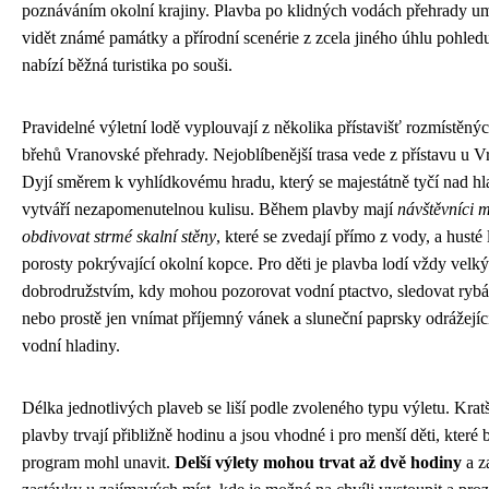
poznáváním okolní krajiny. Plavba po klidných vodách přehrady u
vidět známé památky a přírodní scenérie z zcela jiného úhlu pohled
nabízí běžná turistika po souši.
Pravidelné výletní lodě vyplouvají z několika přístavišť rozmístěný
břehů Vranovské přehrady. Nejoblíbenější trasa vede z přístavu u 
Dyjí směrem k vyhlídkovému hradu, který se majestátně tyčí nad hl
vytváří nezapomenutelnou kulisu. Během plavby mají
návštěvníci 
obdivovat strmé skalní stěny
, které se zvedají přímo z vody, a husté 
porosty pokrývající okolní kopce. Pro děti je plavba lodí vždy velk
dobrodružstvím, kdy mohou pozorovat vodní ptactvo, sledovat rybá
nebo prostě jen vnímat příjemný vánek a sluneční paprsky odrážejíc
vodní hladiny.
Délka jednotlivých plaveb se liší podle zvoleného typu výletu. Krat
plavby trvají přibližně hodinu a jsou vhodné i pro menší děti, které 
program mohl unavit.
Delší výlety mohou trvat až dvě hodiny
a z