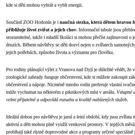
kde si děti mohou vyhrát a vybít energii.
Součástí ZOO Hodonín je i
naučná stezka, která dětem hravou 
přibližuje život zvířat a jejich chov
. Informační tabule jsou přehle
srozumitelné, takže i mladší školáci si mohou přečíst zajímavosti o 
druzích. Během návštěvy se děti dozví nejen o zvířatech samotných,
jejich potřebách, způsobu života a významu pro člověka.
Pro rodiny plánující výlet z Vranova nad Dyjí je důležité vědět, že v
zoologické zahrady funguje občerstvení, kde si můžete zakoupit zák
občerstvení a nápoje. Nicméně mnoho rodin preferuje vlastní svačinu
může vychutnat na některém z piknikových míst v areálu.
Vstupné 
velmi přijatelné a odpovídá rozsahu a kvalitě nabízených služeb
.
Ideální dobou pro návštěvu je jarní a letní období, kdy jsou zvířata 
aktivní a děti mohou plně využít venkovní prostory. V teplých měsí
probíhají také různé doprovodné akce a programy určené speciálně p