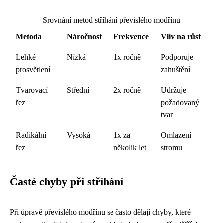
Srovnání metod stříhání převislého modřínu
Metoda
Náročnost
Frekvence
Vliv na růst
Lehké
Nízká
1x ročně
Podporuje
prosvětlení
zahuštění
Tvarovací
Střední
2x ročně
Udržuje
řez
požadovaný
tvar
Radikální
Vysoká
1x za
Omlazení
řez
několik let
stromu
Časté chyby při stříhání
Při úpravě převislého modřínu se často dělají chyby, které