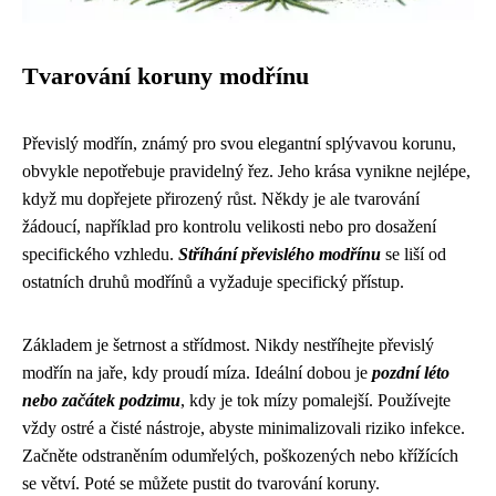
Tvarování koruny modřínu
Převislý modřín, známý pro svou elegantní splývavou korunu,
obvykle nepotřebuje pravidelný řez. Jeho krása vynikne nejlépe,
když mu dopřejete přirozený růst. Někdy je ale tvarování
žádoucí, například pro kontrolu velikosti nebo pro dosažení
specifického vzhledu.
Stříhání převislého modřínu
se liší od
ostatních druhů modřínů a vyžaduje specifický přístup.
Základem je šetrnost a střídmost. Nikdy nestříhejte převislý
modřín na jaře, kdy proudí míza. Ideální dobou je
pozdní léto
nebo začátek podzimu
, kdy je tok mízy pomalejší. Používejte
vždy ostré a čisté nástroje, abyste minimalizovali riziko infekce.
Začněte odstraněním odumřelých, poškozených nebo křížících
se větví. Poté se můžete pustit do tvarování koruny.