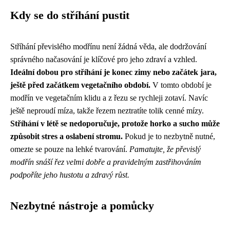
Kdy se do stříhání pustit
Stříhání převislého modřínu není žádná věda, ale dodržování
správného načasování je klíčové pro jeho zdraví a vzhled.
Ideální dobou pro stříhání je konec zimy nebo začátek jara,
ještě před začátkem vegetačního období.
V tomto období je
modřín ve vegetačním klidu a z řezu se rychleji zotaví. Navíc
ještě neproudí míza, takže řezem neztratíte tolik cenné mízy.
Stříhání v létě se nedoporučuje, protože horko a sucho může
způsobit stres a oslabení stromu.
Pokud je to nezbytně nutné,
omezte se pouze na lehké tvarování.
Pamatujte, že převislý
modřín snáší řez velmi dobře a pravidelným zastřihováním
podpoříte jeho hustotu a zdravý růst.
Nezbytné nástroje a pomůcky