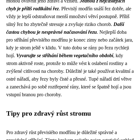
mohou ovlivnit jeho zdraví a vzhled.
Jednou z nejčastějších
chyb je příliš radikální řez
. Převislý modřín snáší řez dobře, ale
vždy je lepší odstraňovat menší množství větví postupně. Příliš
silný řez ho zbytečně stresuje a zvyšuje riziko chorob.
Další
častou chybou je nesprávné načasování řezu
. Nejlepší doba
pro stříhání převislého modřínu je konec zimy nebo začátek jara,
kdy je strom ještě v klidu. V tuto dobu se rány po řezu rychleji
hojí.
Vyvarujte se stříhání během vegetačního období
, kdy
strom aktivně roste, protože to může vést k oslabení rostliny a
zvýšené citlivosti na choroby. Důležité je také používat kvalitní a
ostré nářadí, aby řezy byly čisté a přesné. Tupé nářadí drtí větve
a zanechává po sobě roztřepené rány, které se špatně hojí a jsou
vstupní branou pro choroby.
Tipy pro zdravý růst stromu
Pro zdravý růst převislého modřínu je důležité správné a