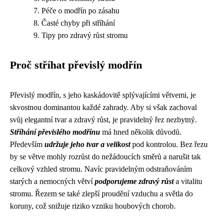
Péče o modřín po zásahu
Časté chyby při stříhání
Tipy pro zdravý růst stromu
Proč stříhat převislý modřín
Převislý modřín, s jeho kaskádovitě splývajícími větvemi, je
skvostnou dominantou každé zahrady. Aby si však zachoval
svůj elegantní tvar a zdravý růst, je pravidelný řez nezbytný.
Stříhání převislého modřínu
má hned několik důvodů.
Především
udržuje jeho tvar a velikost
pod kontrolou. Bez řezu
by se větve mohly rozrůst do nežádoucích směrů a narušit tak
celkový vzhled stromu. Navíc pravidelným odstraňováním
starých a nemocných větví
podporujeme zdravý růst
a vitalitu
stromu. Řezem se také zlepší proudění vzduchu a světla do
koruny, což snižuje riziko vzniku houbových chorob.