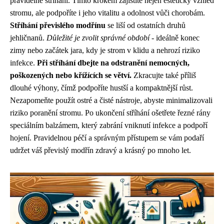
pravidelné stříhání. Tímto krokem zajistíte nejen estetický vzhled
stromu, ale podpoříte i jeho vitalitu a odolnost vůči chorobám.
Stříhání převislého modřínu
se liší od ostatních druhů
jehličnanů.
Důležité je zvolit správné období
- ideálně konec
zimy nebo začátek jara, kdy je strom v klidu a nehrozí riziko
infekce.
Při stříhání dbejte na odstranění nemocných,
poškozených nebo křížících se větví.
Zkracujte také příliš
dlouhé výhony, čímž podpoříte hustší a kompaktnější růst.
Nezapomeňte použít ostré a čisté nástroje, abyste minimalizovali
riziko poranění stromu. Po ukončení stříhání ošetřete řezné rány
speciálním balzámem, který zabrání vniknutí infekce a podpoří
hojení. Pravidelnou péčí a správným přístupem se vám podaří
udržet váš převislý modřín zdravý a krásný po mnoho let.