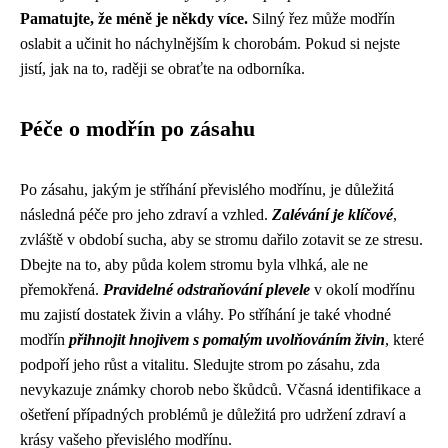
Pamatujte, že méně je někdy více.
Silný řez může modřín
oslabit a učinit ho náchylnějším k chorobám. Pokud si nejste
jistí, jak na to, raději se obraťte na odborníka.
Péče o modřín po zásahu
Po zásahu, jakým je stříhání převislého modřínu, je důležitá
následná péče pro jeho zdraví a vzhled.
Zalévání je klíčové
,
zvláště v období sucha, aby se stromu dařilo zotavit se ze stresu.
Dbejte na to, aby půda kolem stromu byla vlhká, ale ne
přemokřená.
Pravidelné odstraňování plevele
v okolí modřínu
mu zajistí dostatek živin a vláhy. Po stříhání je také vhodné
modřín
přihnojit hnojivem s pomalým uvolňováním živin
, které
podpoří jeho růst a vitalitu. Sledujte strom po zásahu, zda
nevykazuje známky chorob nebo škůdců. Včasná identifikace a
ošetření případných problémů je důležitá pro udržení zdraví a
krásy vašeho převislého modřínu.