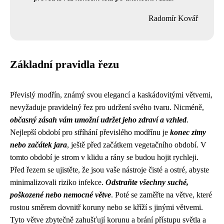
Radomír Kovář
Základní pravidla řezu
Převislý modřín, známý svou elegancí a kaskádovitými větvemi,
nevyžaduje pravidelný řez pro udržení svého tvaru. Nicméně,
občasný zásah vám umožní udržet jeho zdraví a vzhled
.
Nejlepší období pro stříhání převislého modřínu je
konec zimy
nebo začátek jara
, ještě před začátkem vegetačního období. V
tomto období je strom v klidu a rány se budou hojit rychleji.
Před řezem se ujistěte, že jsou vaše nástroje čisté a ostré, abyste
minimalizovali riziko infekce.
Odstraňte všechny suché,
poškozené nebo nemocné větve
. Poté se zaměřte na větve, které
rostou směrem dovnitř koruny nebo se kříží s jinými větvemi.
Tyto větve zbytečně zahušťují korunu a brání přístupu světla a