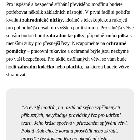
Pro úspěšné a bezpečné stříhání převislého modřínu budete
potřebovat několik základních nástrojů. V první řadě si pořiďte
kvalitní
zahradnické nůžky
, ideálně s teleskopickou rukojetí
pro pohodlnější dosah do vyšších partií stromu. Pro silnější větve
se vám budou hodit
zahradnické pilky
, případně
ruční pilka
s
menšími zuby pro přesnější řezy. Nezapomeňte na
ochranné
pomůcky
– pracovní rukavice a ochranné brýle jsou nezbytné
pro vaši bezpečnost. Pro úklid ostříhaných větví se vám bude
hodit
zahradní kolečko
nebo
plachta
, na kterou budete větve
shrabovat.
Převislý modřín, na rozdíl od svých vzpřímených
příbuzných, nevyžaduje pravidelný řez pro udržení
tvaru. Jeho krása spočívá v přirozeném splývání větví.
Pokud však chcete korunu prosvětlit nebo zkrátit,
proveďte řez koncem léta po ukončení růstu.