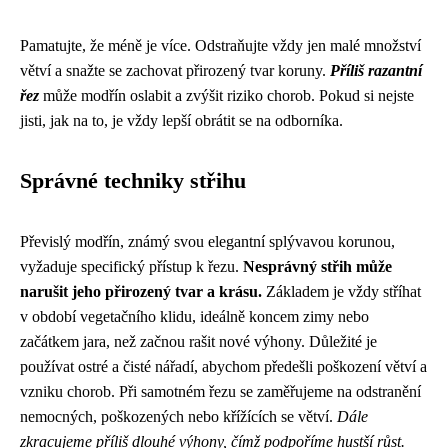
Pamatujte, že méně je více. Odstraňujte vždy jen malé množství
větví a snažte se zachovat přirozený tvar koruny.
Příliš razantní
řez
může modřín oslabit a zvýšit riziko chorob. Pokud si nejste
jisti, jak na to, je vždy lepší obrátit se na odborníka.
Správné techniky střihu
Převislý modřín, známý svou elegantní splývavou korunou,
vyžaduje specifický přístup k řezu.
Nesprávný střih může
narušit jeho přirozený tvar a krásu.
Základem je vždy stříhat
v období vegetačního klidu, ideálně koncem zimy nebo
začátkem jara, než začnou rašit nové výhony. Důležité je
používat ostré a čisté nářadí, abychom předešli poškození větví a
vzniku chorob. Při samotném řezu se zaměřujeme na odstranění
nemocných, poškozených nebo křížících se větví.
Dále
zkracujeme příliš dlouhé výhony, čímž podpoříme hustší růst.