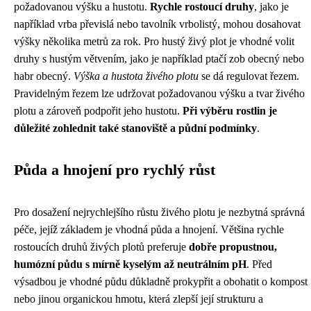
požadovanou výšku a hustotu.
Rychle rostoucí druhy
, jako je
například vrba převislá nebo tavolník vrbolistý, mohou dosahovat
výšky několika metrů za rok. Pro hustý živý plot je vhodné volit
druhy s hustým větvením, jako je například ptačí zob obecný nebo
habr obecný.
Výška a hustota živého plotu
se dá regulovat řezem.
Pravidelným řezem lze udržovat požadovanou výšku a tvar živého
plotu a zároveň podpořit jeho hustotu.
Při výběru rostlin je
důležité zohlednit také stanoviště a půdní podmínky
.
Půda a hnojení pro rychlý růst
Pro dosažení nejrychlejšího růstu živého plotu je nezbytná správná
péče, jejíž základem je vhodná půda a hnojení. Většina rychle
rostoucích druhů živých plotů preferuje
dobře propustnou,
humózní půdu s mírně kyselým až neutrálním pH
. Před
výsadbou je vhodné půdu důkladně prokypřit a obohatit o kompost
nebo jinou organickou hmotu, která zlepší její strukturu a