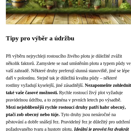
Tipy pro výběr a údržbu
Při výběru nejrychleji rostoucího živého plotu je důležité zvážit
několik faktorů. Zamyslete se nad umístěním plotu a typem půdy ve
vaší zahradě. Některé druhy preferují slunná stanoviště, jiné se lépe
daří v polostínu. Stejně tak je důležitá kvalita půdy – některé
rostliny vyžadují kyselejší, jiné zásaditější.
Nezapomeňte zohlednit
také vaše časové možnosti.
Rychle rostoucí živý plot vyžaduje
pravidelnou údržbu, a to zejména v prvních letech po výsadbě.
Mezi nejoblíbenější rychle rostoucí druhy patří habr obecný,
ptačí zob obecný nebo túje.
Tyto druhy jsou nenáročné na
pěstování a dobře snášejí řez. Pravidelný řez je důležitý pro udržení
požadovaného tvaru a hustoty plotu.
Ideální je provést řez dvakrát