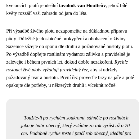
kvetoucích plotů je ideální
tavolník van Houtteův
, jehož bílé
květy rozzáří vaši zahradu od jara do léta.
Při výsadbě živého plotu nezapomeňte na důkladnou přípravu
půdy. Důležité je dostatečné prokypření a obohacení o živiny.
Sazenice sázejte do sponu dle druhu a požadované hustoty plotu.
Po výsadbě dopřejte rostlinám vydatnou zálivku a pravidelně je
zalévejte i během prvních let, dokud dobře nezakoření.
Rychle
rostoucí živé ploty vyžadují pravidelný řez
, aby si udržely
požadovaný tvar a hustotu. První řez proveďte brzy na jaře a poté
opakujte dle potřeby, u některých druhů i vícekrát ročně.
Toužíte-li po rychlém soukromí, sáhněte po rostlinách
jako je habr obecný, který zvládne za rok vyrůst až o 70
cm. Podobně rychle roste i ptačí zob obecný, ideální pro