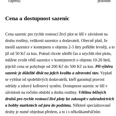
caprea)
polostín
Cena a dostupnost sazenic
Cena sazenic pro rychle rostoucí živý plot se liší v závislosti na
druhu rostliny, velikosti sazenice a dodavateli. Obecně platí, že
menší sazenice v kontejneru o objemu 2-3 litry pořídíte levněji, a to
již od 50 Kč za kus. Pokud chcete ušetřit čas a urychlit růst plotu,
můžete zvolit větší sazenice v kontejnerech o objemu 10-20 litrů,
jejichž cena se pohybuje od 200 Kč do 500 Kč za kus.
Při výběru
sazenic je důležité dbát na jejich kvalitu a zdravotní stav.
Vyplatí
se vybírat od spolehlivých dodavatelů, kteří garantují pravost
odrůdy a zdravý kořenový systém. Dostupnost sazenic se liší v
závislosti na ročním období a druhu rostliny.
Většinu běžných
druhů pro rychle rostoucí živé ploty lze zakoupit v zahradnictvích
a hobby marketech od jara do podzimu.
Některé specializované
druhy je nutné objednat předem, a to i s několikaměsíčním