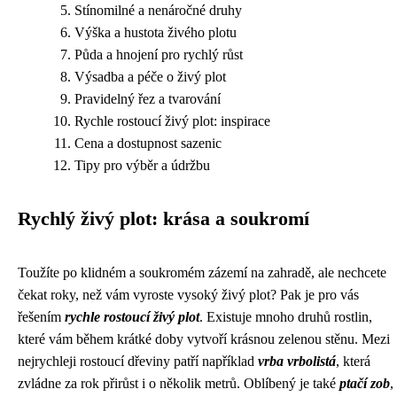
Stínomilné a nenáročné druhy
Výška a hustota živého plotu
Půda a hnojení pro rychlý růst
Výsadba a péče o živý plot
Pravidelný řez a tvarování
Rychle rostoucí živý plot: inspirace
Cena a dostupnost sazenic
Tipy pro výběr a údržbu
Rychlý živý plot: krása a soukromí
Toužíte po klidném a soukromém zázemí na zahradě, ale nechcete
čekat roky, než vám vyroste vysoký živý plot? Pak je pro vás
řešením
rychle rostoucí živý plot
. Existuje mnoho druhů rostlin,
které vám během krátké doby vytvoří krásnou zelenou stěnu. Mezi
nejrychleji rostoucí dřeviny patří například
vrba vrbolistá
, která
zvládne za rok přirůst i o několik metrů. Oblíbený je také
ptačí zob
,