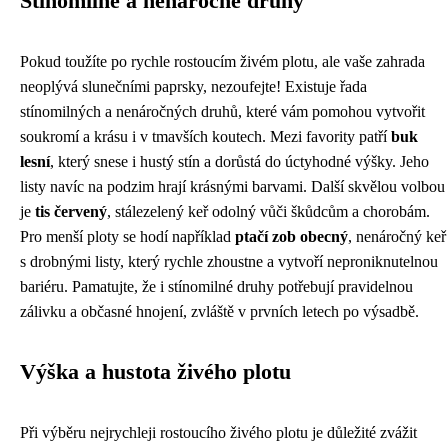
Stínomilné a nenáročné druhy
Pokud toužíte po rychle rostoucím živém plotu, ale vaše zahrada
neoplývá slunečními paprsky, nezoufejte! Existuje řada
stínomilných a nenáročných druhů, které vám pomohou vytvořit
soukromí a krásu i v tmavších koutech. Mezi favority patří
buk
lesní
, který snese i hustý stín a dorůstá do úctyhodné výšky. Jeho
listy navíc na podzim hrají krásnými barvami. Další skvělou volbou
je
tis červený
, stálezelený keř odolný vůči škůdcům a chorobám.
Pro menší ploty se hodí například
ptačí zob obecný
, nenáročný keř
s drobnými listy, který rychle zhoustne a vytvoří neproniknutelnou
bariéru. Pamatujte, že i stínomilné druhy potřebují pravidelnou
zálivku a občasné hnojení, zvláště v prvních letech po výsadbě.
Výška a hustota živého plotu
Při výběru nejrychleji rostoucího živého plotu je důležité zvážit