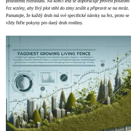
přílišnému rozrůstání.
Na konci léta se doporučuje provést poslední
řez sezóny, aby živý plot stihl do zimy zesílit a připravit se na mráz
.
Pamatujte, že každý druh má své specifické nároky na řez, proto se
vždy řiďte pokyny pro daný druh rostliny.