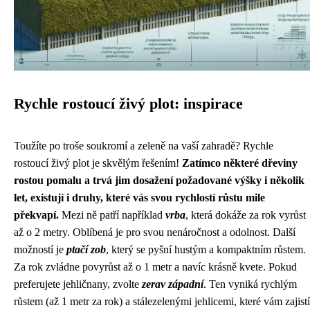
Rychle rostoucí živý plot: inspirace
Toužíte po troše soukromí a zeleně na vaší zahradě? Rychle
rostoucí živý plot je skvělým řešením!
Zatímco některé dřeviny
rostou pomalu a trvá jim dosažení požadované výšky i několik
let, existují i ​​druhy, které vás svou rychlostí růstu mile
překvapí.
Mezi ně patří například
vrba
, která dokáže za rok vyrůst
až o 2 metry. Oblíbená je pro svou nenáročnost a odolnost. Další
možností je
ptačí zob
, který se pyšní hustým a kompaktním růstem.
Za rok zvládne povyrůst až o 1 metr a navíc krásně kvete. Pokud
preferujete jehličnany, zvolte
zerav západní
. Ten vyniká rychlým
růstem (až 1 metr za rok) a stálezelenými jehlicemi, které vám zajistí