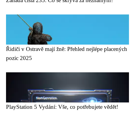
Záhada čísla 235: Co se skrývá za neznámým?
Řidiči v Ostravě mají žně: Přehled nejlépe placených
pozic 2025
PlayStation 5 Vydání: Vše, co potřebujete vědět!