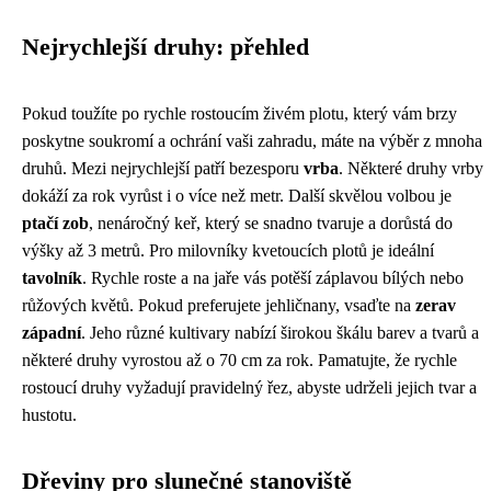
Nejrychlejší druhy: přehled
Pokud toužíte po rychle rostoucím živém plotu, který vám brzy
poskytne soukromí a ochrání vaši zahradu, máte na výběr z mnoha
druhů. Mezi nejrychlejší patří bezesporu
vrba
. Některé druhy vrby
dokáží za rok vyrůst i o více než metr. Další skvělou volbou je
ptačí zob
, nenáročný keř, který se snadno tvaruje a dorůstá do
výšky až 3 metrů. Pro milovníky kvetoucích plotů je ideální
tavolník
. Rychle roste a na jaře vás potěší záplavou bílých nebo
růžových květů. Pokud preferujete jehličnany, vsaďte na
zerav
západní
. Jeho různé kultivary nabízí širokou škálu barev a tvarů a
některé druhy vyrostou až o 70 cm za rok. Pamatujte, že rychle
rostoucí druhy vyžadují pravidelný řez, abyste udrželi jejich tvar a
hustotu.
Dřeviny pro slunečné stanoviště