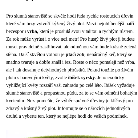
Pro slunná stanoviště se skvěle hodí řada rychle rostoucích dřevin,
které vám brzy vytvoří kýžený živý plot. Mezi nejoblíbenější patří
bezesporu
vrba
, která je proslulá svou vitalitou a rychlým růstem.
Za rok může vyrůst i o více než metr! Pro hustý živý plot ji budete
muset pravidelně zastřihovat, ale odměnou vám bude krásně zelená
stěna. Další skvělou volbou je
ptačí zob
, nenáročný keř, který se
snadno tvaruje a dobře snáší i řez. Roste o něco pomaleji než vrba,
ale i tak dosahuje úctyhodných přírůstků. Pokud toužíte po živém
plotu s barevnými květy, zvolte
ibišek syrský
. Jeho exoticky
vyhlížející květy rozzáří vaši zahradu po celé léto. Ibišek vyžaduje
slunné stanoviště a propustnou půdu, za to se vám odmění bohatým
kvetením. Nezapomeňte, že výběr správné dřeviny je klíčový pro
zdravý a krásný živý plot. Informujte se o nárocích jednotlivých
druhů a vyberte ten, který se nejlépe hodí do vašich podmínek.