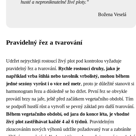
husté a neproniknutelné živé ploty.
Božena Veselá
Pravidelný řez a tvarování
Udržet nejrychleji rostoucí živý plot pod kontrolou vyžaduje
pravidelný řez a tvarování.
Rychle rostoucí druhy, jako je
například vrba štíhlá nebo tavolník vrbolistý, mohou během
jedné sezóny vyrůst i o více než metr
, proto je důležité stanovit si
harmonogram řezu a důsledně se ho držet. První řez se obvykle
provádí brzy na jaře, ještě před začátkem vegetačního období. Tím
se podpoří hustší růst a vytvoří se pevný základ pro další tvarování.
Během vegetačního období, od jara do konce léta, je vhodné
živý plot zastřihávat každé 4 až 6 týdnů
. Pravidelným
zkracováním nových výhonů udržíte požadovaný tvar a zabráníte