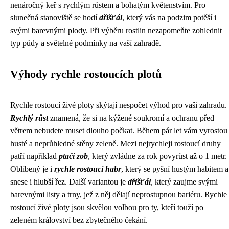
nenáročný keř s rychlým růstem a bohatým květenstvím. Pro
slunečná stanoviště se hodí
dřišťál
, který vás na podzim potěší i
svými barevnými plody. Při výběru rostlin nezapomeňte zohlednit
typ půdy a světelné podmínky na vaší zahradě.
Výhody rychle rostoucích plotů
Rychle rostoucí živé ploty skýtají nespočet výhod pro vaši zahradu.
Rychlý růst
znamená, že si na kýžené soukromí a ochranu před
větrem nebudete muset dlouho počkat. Během pár let vám vyrostou
husté a neprůhledné stěny zeleně. Mezi nejrychleji rostoucí druhy
patří například
ptačí zob
, který zvládne za rok povyrůst až o 1 metr.
Oblíbený je i
rychle rostoucí habr
, který se pyšní hustým habitem a
snese i hlubší řez. Další variantou je
dřišťál
, který zaujme svými
barevnými listy a trny, jež z něj dělají neprostupnou bariéru. Rychle
rostoucí živé ploty jsou skvělou volbou pro ty, kteří touží po
zeleném království bez zbytečného čekání.