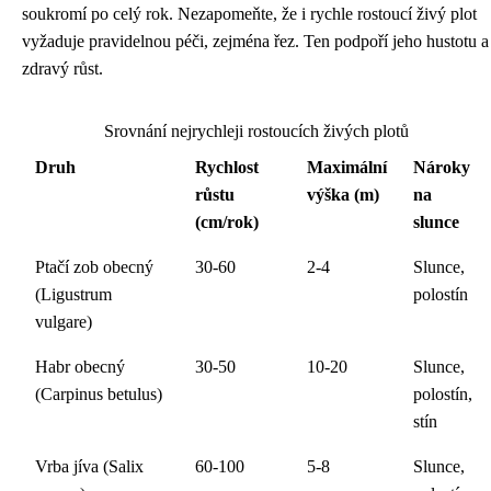
soukromí po celý rok. Nezapomeňte, že i rychle rostoucí živý plot
vyžaduje pravidelnou péči, zejména řez. Ten podpoří jeho hustotu a
zdravý růst.
Srovnání nejrychleji rostoucích živých plotů
Druh
Rychlost
Maximální
Nároky
růstu
výška (m)
na
(cm/rok)
slunce
Ptačí zob obecný
30-60
2-4
Slunce,
(Ligustrum
polostín
vulgare)
Habr obecný
30-50
10-20
Slunce,
(Carpinus betulus)
polostín,
stín
Vrba jíva (Salix
60-100
5-8
Slunce,