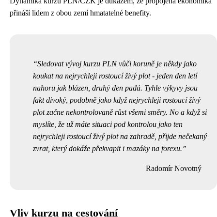
Dynamika kurzů PLN/CZK je důkazem, že propojená ekonomika
přináší lidem z obou zemí hmatatelné benefity.
Sledovat vývoj kurzu PLN vůči koruně je někdy jako
koukat na
nejrychleji rostoucí živý plot
- jeden den letí
nahoru jak blázen, druhý den padá. Tyhle výkyvy jsou
fakt divoký, podobně jako když nejrychleji rostoucí živý
plot začne nekontrolovaně růst všemi směry. No a když si
myslíte, že už máte situaci pod kontrolou jako ten
nejrychleji rostoucí živý plot na zahradě, přijde nečekaný
zvrat, který dokáže překvapit i mazáky na forexu.
Radomír Novotný
Vliv kurzu na cestování