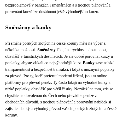
bezproblémově v bankách i směnárnách a s trochou plánování a
porovnání kurzů lze dosáhnout ještě výhodnějšího kurzu.
Směnárny a banky
Při směně polských zlotých na české koruny máte na výběr z
několika možností.
Směnárny
lákají na rychlost a dostupnost,
obzvlášť v turistických destinacích. Je ale dobré porovnat kurzy a
poplatky, abyste získali co nejvýhodnější kurz.
Banky
zase nabízí
transparentnost a bezpečnost transakcí, i když s možnými poplatky
za převod. Pro ty, kteří preferují moderní řešení, jsou tu online
platformy pro převod peněz. Ty často lákají na výhodné kurzy a
nízké poplatky, obzvlášť pro větší částky. Nezáleží na tom, zda se
chystáte na dovolenou do Čech nebo převádíte peníze z
obchodních důvodů, s trochou plánování a porovnání nabídek si
zajistíte hladký a výhodný převod vašich polských zlotých na české
koruny.