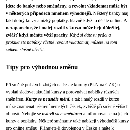
jdete do banky nebo směnárny, a revolut vkladomat může být
v některých případech mnohem výhodnější.
Některý banky maj
fakt dobrý kurzy a nízký poplatky, hlavně když to děláte online.
A
nezapomeňte, že i malej rozdíl v kurzu může bejt důležitej,
zvlášť když měníte větší prachy.
Když si dáte tu práci a
prokliknete nabídky včetně revolut vkladomat, můžete na tom
celkem slušně ušetřit.
Tipy pro výhodnou směnu
Při směně polských zlotých na české koruny (PLN na CZK) se
vyplatí sledovat aktuální kurzy a porovnávat nabídky různých
směnáren.
Kurzy se neustále mění
, a tak i malý rozdíl v kurzu
může znamenat ušetření nemalých částek, zvláště při směně větších
obnosů. Nebojte se
oslovit více směnáren
a informovat se na jejich
kurzy a poplatky. Některé směnárny také nabízejí výhodnější kurzy
pro online směnu. Plánujete-li dovolenou v Česku a máte k