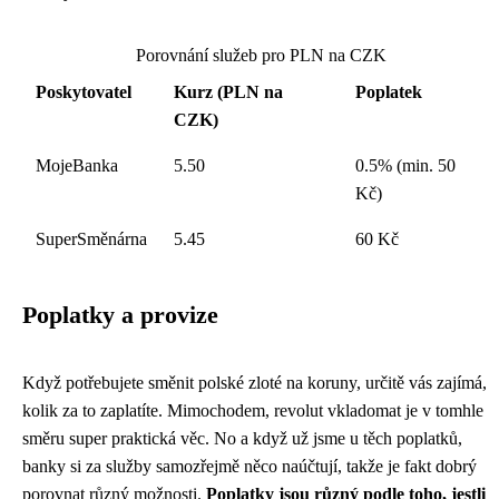
Porovnání služeb pro PLN na CZK
Poskytovatel
Kurz (PLN na
Poplatek
CZK)
MojeBanka
5.50
0.5% (min. 50
Kč)
SuperSměnárna
5.45
60 Kč
Poplatky a provize
Když potřebujete směnit polské zloté na koruny, určitě vás zajímá,
kolik za to zaplatíte. Mimochodem,
revolut vkladomat
je v tomhle
směru super praktická věc. No a když už jsme u těch poplatků,
banky si za služby samozřejmě něco naúčtují, takže je fakt dobrý
porovnat různý možnosti.
Poplatky jsou různý podle toho, jestli