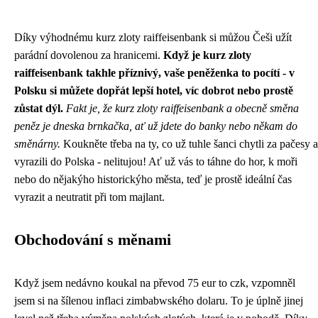
Díky výhodnému
kurz zloty raiffeisenbank
si můžou Češi užít
parádní dovolenou za hranicemi.
Když je kurz zloty
raiffeisenbank takhle příznivý, vaše peněženka to pocítí - v
Polsku si můžete dopřát lepší hotel, víc dobrot nebo prostě
zůstat dýl.
Fakt je, že kurz zloty raiffeisenbank a obecně směna
peněz je dneska brnkačka, ať už jdete do banky nebo někam do
směnárny.
Koukněte třeba na ty, co už tuhle šanci chytli za pačesy a
vyrazili do Polska - nelitujou! Ať už vás to táhne do hor, k moři
nebo do nějakýho historickýho města, teď je prostě ideální čas
vyrazit a neutratit při tom majlant.
Obchodování s měnami
Když jsem nedávno koukal na převod 75 eur to czk, vzpomněl
jsem si na šílenou inflaci
zimbabwského dolaru
. To je úplně jinej