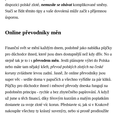
dispozici polské zloté,
nemusíte se obávat
komplikované směny.
Stačí se řídit těmito tipy a vaše dovolená může začít s příjemnou
úsporou.
Online převodníky měn
Finanční svět se mění každým dnem, podobně jako nabídka
půjčky
pro důchodce ihned
, které jsou dnes dostupnější než kdy dřív. No a
stejně tak je to i s
převodem měn
. Jestli plánujete výlet do Polska
nebo máte tam nějaký kšeft,
převod polských zlotých na české
koruny
zvládnete levou zadní. Jasně, že online převodníky jsou
super věc - sedíte doma v papučích a všechno vyřídíte za pár kliků.
Půjčky pro důchodce ihned i měnové převody dneska fungují na
podobném principu - rychle a bez zbytečného papírování. A když
už jsme u těch financí, díky férovým kurzům a malým poplatkům
dostanete za svoje zloté víc korun. Představte si, jak si v Krakově
nakoupíte všechny ty krásný suvenýry, nebo si prostě prodloužíte