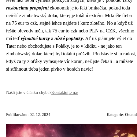
level než třeba výměna polských zlotých, která je v pohodě. Díky
rostoucímu propojení
ekonomik je to fakt brnkačka, pokud teda
neřešíte zimbabwský dolar, kterej je totální extrém. Mrkněte třeba
na
75 eur to czk
, stejně lehce najdete i kurz zlotého. No a když už
řešíte převody měn, tak 75 eur to czk nebo PLN na CZK, všechno
má teď
výhodné kurzy
a
nízké poplatky
. Ať už plánujete výlet do
Tater nebo obchodujete s Poláky, je to v klídku - ne jako ten
zimbabwský dolar, kterej byl totální průšvih. Představte si tu radost,
když za ty zloťáky vyfasujete víc korun, než jste čekali - a můžete
si střihnout třeba jeden pivko v horách navíc!
Našli jste v článku chybu?
Kontaktujte nás
Publikováno: 02. 12. 2024
Kategorie:
Ostatní