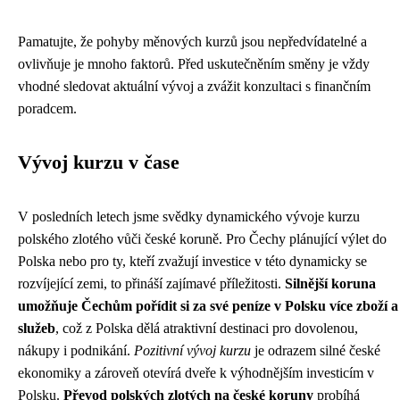
Pamatujte, že pohyby měnových kurzů jsou nepředvídatelné a
ovlivňuje je mnoho faktorů. Před uskutečněním směny je vždy
vhodné sledovat aktuální vývoj a zvážit konzultaci s finančním
poradcem.
Vývoj kurzu v čase
V posledních letech jsme svědky dynamického vývoje kurzu
polského zlotého vůči české koruně. Pro Čechy plánující výlet do
Polska nebo pro ty, kteří zvažují investice v této dynamicky se
rozvíjející zemi, to přináší zajímavé příležitosti.
Silnější koruna
umožňuje Čechům pořídit si za své peníze v Polsku více zboží a
služeb
, což z Polska dělá atraktivní destinaci pro dovolenou,
nákupy i podnikání.
Pozitivní vývoj kurzu
je odrazem silné české
ekonomiky a zároveň otevírá dveře k výhodnějším investicím v
Polsku.
Převod polských zlotých na české koruny
probíhá