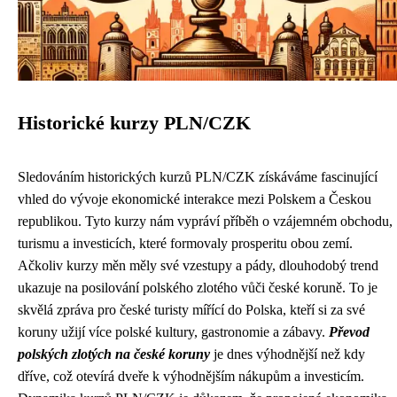
Historické kurzy PLN/CZK
Sledováním historických kurzů PLN/CZK získáváme fascinující
vhled do vývoje ekonomické interakce mezi Polskem a Českou
republikou. Tyto kurzy nám vypráví příběh o vzájemném obchodu,
turismu a investicích, které formovaly prosperitu obou zemí.
Ačkoliv kurzy měn měly své vzestupy a pády, dlouhodobý trend
ukazuje na posilování polského zlotého vůči české koruně. To je
skvělá zpráva pro české turisty mířící do Polska, kteří si za své
koruny užijí více polské kultury, gastronomie a zábavy.
Převod
polských zlotých na české koruny
je dnes výhodnější než kdy
dříve, což otevírá dveře k výhodnějším nákupům a investicím.