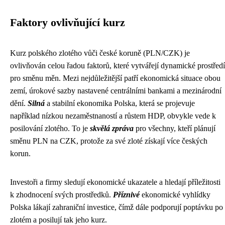
Faktory ovlivňující kurz
Kurz polského zlotého vůči české koruně (PLN/CZK) je
ovlivňován celou řadou faktorů, které vytvářejí dynamické prostředí
pro směnu měn. Mezi nejdůležitější patří ekonomická situace obou
zemí, úrokové sazby nastavené centrálními bankami a mezinárodní
dění.
Silná
a stabilní ekonomika Polska, která se projevuje
například nízkou nezaměstnaností a růstem HDP, obvykle vede k
posilování zlotého. To je
skvělá zpráva
pro všechny, kteří plánují
směnu PLN na CZK, protože za své zloté získají více českých
korun.
Investoři a firmy sledují ekonomické ukazatele a hledají příležitosti
k zhodnocení svých prostředků.
Příznivé
ekonomické vyhlídky
Polska lákají zahraniční investice, čímž dále podporují poptávku po
zlotém a posilují tak jeho kurz.