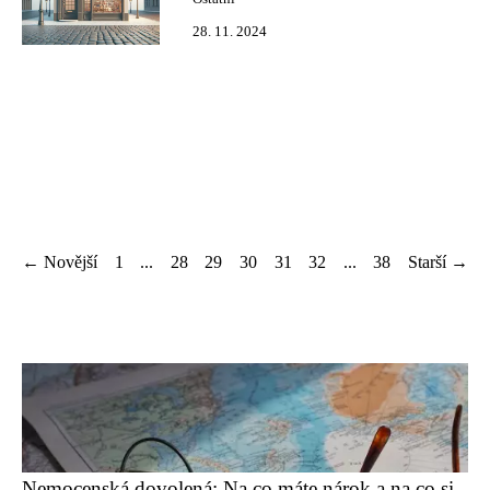
28. 11. 2024
← Novější
1
...
28
29
30
31
32
...
38
Starší →
Nemocenská dovolená: Na co máte nárok a na co si